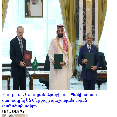
Թուրքիան, Սաուդյան Արաբիան և Պակիստանը
ստորագրել են Մեքքայի պաշտպանության
համաձայնագիրը
ԱՌԱՋԱՐԿ