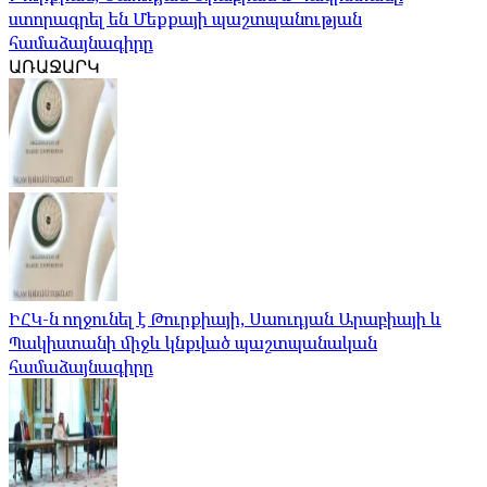
ստորագրել են Մեքքայի պաշտպանության
համաձայնագիրը
ԱՌԱՋԱՐԿ
ԻՀԿ-ն ողջունել է Թուրքիայի, Սաուդյան Արաբիայի և
Պակիստանի միջև կնքված պաշտպանական
համաձայնագիրը