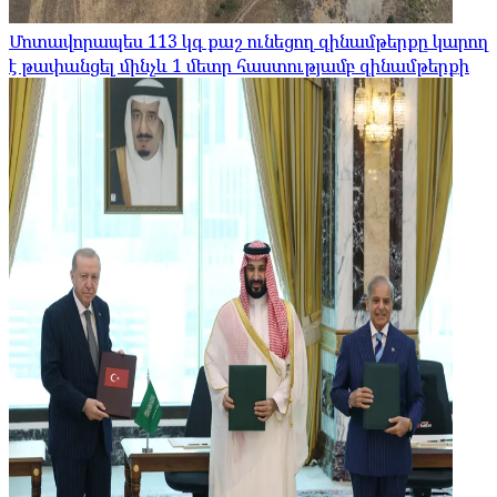
Մոտավորապես 113 կգ քաշ ունեցող զինամթերքը կարող
է թափանցել մինչև 1 մետր հաստությամբ զինամթերքի