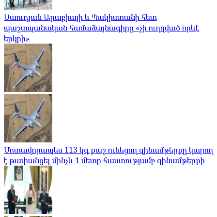
Սաուդյան Արաբիայի և Պակիստանի հետ
պաշտպանական համաձայնագիրը «չի ուղղված որևէ
երկրի»
Մոտավորապես 113 կգ քաշ ունեցող զինամթերքը կարող
է թափանցել մինչև 1 մետր հաստությամբ զինամթերքի