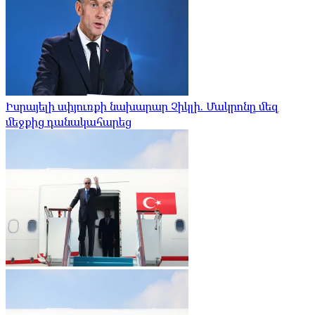
Իսրայելի սփյուռքի նախարար Չիկլի. Մակրոնը մեզ
մեջքից դանակահարեց