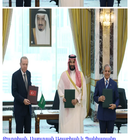
Թուրքիան, Սաուդյան Արաբիան և Պակիստանը