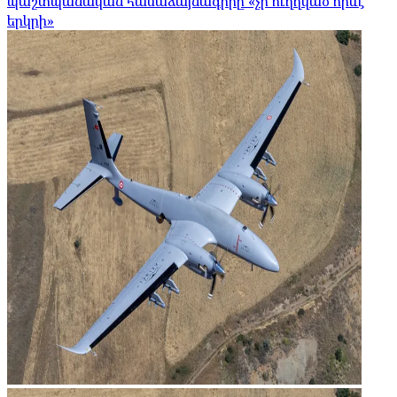
պաշտպանական համաձայնագիրը «չի ուղղված որևէ
երկրի»