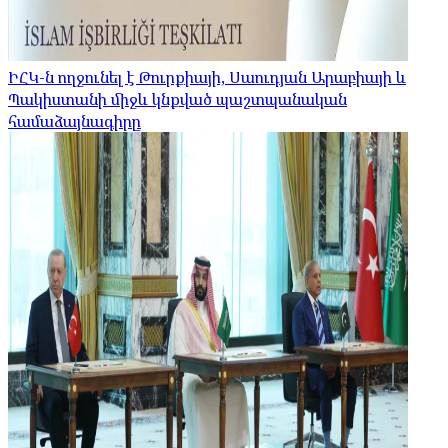
ԻՀԿ-ն ողջունել է Թուրքիայի, Սաուդյան Արաբիայի և
Պակիստանի միջև կնքված պաշտպանական
համաձայնագիրը