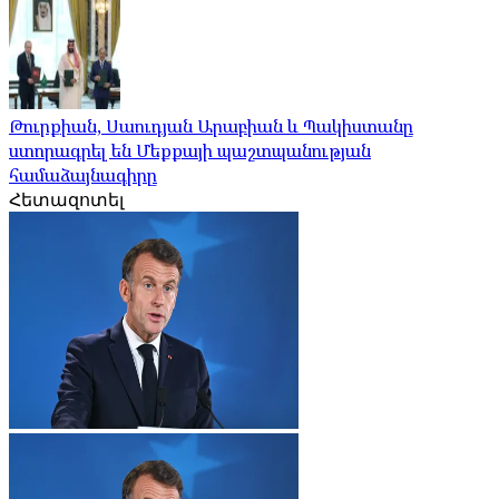
Թուրքիան, Սաուդյան Արաբիան և Պակիստանը
ստորագրել են Մեքքայի պաշտպանության
համաձայնագիրը
Հետազոտել