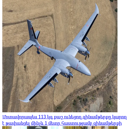
Մոտավորապես 113 կգ քաշ ունեցող զինամթերքը կարող
է թափանցել մինչև 1 մետր հաստությամբ զինամթերքի