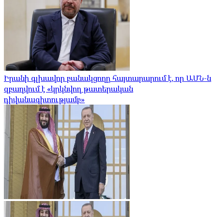
Իրանի գլխավոր բանակցողը հայտարարում է, որ ԱՄՆ-ն
զբաղվում է «կրկնվող թատերական
դիվանագիտությամբ»