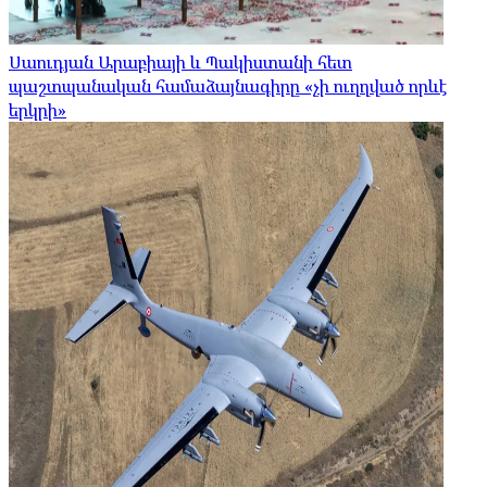
Սաուդյան Արաբիայի և Պակիստանի հետ
պաշտպանական համաձայնագիրը «չի ուղղված որևէ
երկրի»