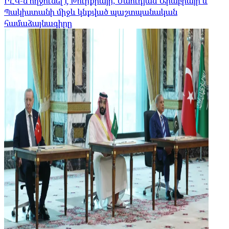
ԻՀԿ-ն ողջունել է Թուրքիայի, Սաուդյան Արաբիայի և
Պակիստանի միջև կնքված պաշտպանական
համաձայնագիրը