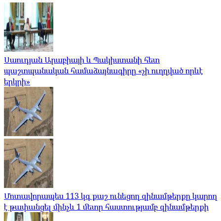
Սաուդյան Արաբիայի և Պակիստանի հետ
պաշտպանական համաձայնագիրը «չի ուղղված որևէ
երկրի»
Մոտավորապես 113 կգ քաշ ունեցող զինամթերքը կարող
է թափանցել մինչև 1 մետր հաստությամբ զինամթերքի