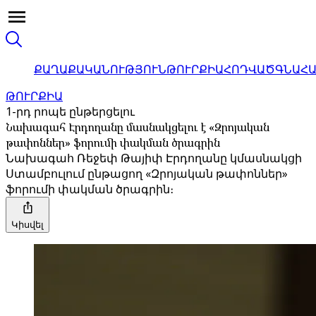
ՔԱՂԱՔԱԿԱՆՈՒԹՅՈՒՆ
ԹՈՒՐՔԻԱ
ՀՈԴՎԱԾ
ԳՆԱՀ
ԹՈՒՐՔԻԱ
1-րդ րոպե ընթերցելու
Նախագահ Էրդողանը մասնակցելու է «Զրոյական
թափոններ» ֆորումի փակման ծրագրին
Նախագահ Ռեջեփ Թայիփ Էրդողանը կմասնակցի
Ստամբուլում ընթացող «Զրոյական թափոններ»
ֆորումի փակման ծրագրին։
Կիսվել