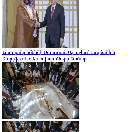
Էրդողանը կմեկնի Սաուդյան Արաբիա՝ Սալմանի և
Շարիֆի հետ հանդիպումների համար