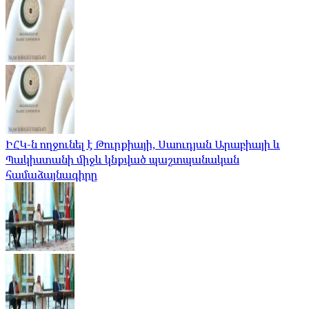
ԻՀԿ-ն ողջունել է Թուրքիայի, Սաուդյան Արաբիայի և
Պակիստանի միջև կնքված պաշտպանական
համաձայնագիրը