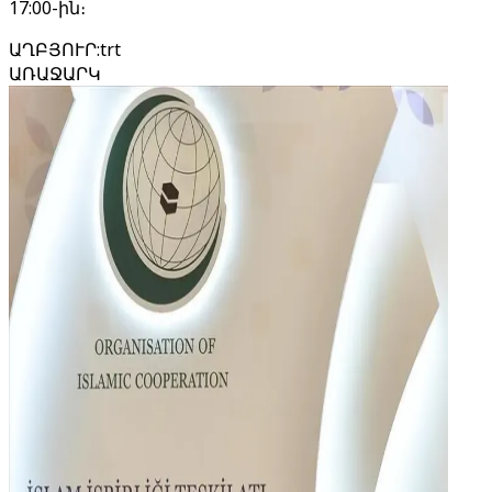
17:00-ին։
ԱՂԲՅՈՒՐ
:
trt
ԱՌԱՋԱՐԿ