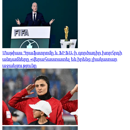
Մաթիաս Գրաֆստրոմը և ՖԻՖԱ-ի գործադիր խորհրդի
անդամները «վերահաստատել են իրենց լիակատար
աջակցությունը