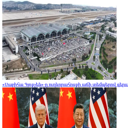
«Սաբիհա Գյոքչեն»-ը ուղևորահոսքի աճի տեմպերով գե