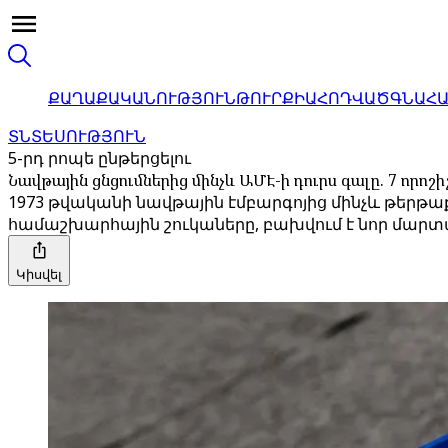
ՔԱՂԱՔԱԿԱՆՈՒԹՅՈՒՆ
ԹՈՒՐՔԻԱ
ՀՈԴՎԱԾ
ԳՆԱՀ
ՏՆՏԵՍՈՒԹՅՈՒՆ
5-րդ րոպե ընթերցելու
Նավթային ցնցումներից մինչև ԱՄԷ-ի դուրս գալը. 7 որո
1973 թվականի նավթային էմբարգոյից մինչև թերթաք
համաշխարհային շուկաները, բախվում է նոր մարտա
Կիսվել