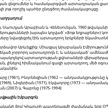
ական ցնցումներ և համակարգված արտադրական քաղաք
 յոթ որոշիչ պահեր ընդգծող ժամանակացույցը.
 Բաղդադում
թը, Սաուդյան Արաբիան և Վենեսուելան, 1960 թվակա
ությունների (այսպես կոչված՝ «Յոթ եղբայրներ») կ
ները նվազեցրել էին արտադրող երկրների եկամուտնե
Մերձավոր Արևելքից։ Միացյալ Արաբական Էմիրությու
եկած չորրորդ արտադրողն է, և անկասկած՝ ամենամեծը
 վկայակոչելով արտադրության քվոտաների վերաբերյալ
ան, լինելով հիմնականում գազի արտադրող, մեծ օգո
վականին։
 (1961), Ինդոնեզիան (1962 — անդամակցությունը կա
 (1969), Նիգերիան (1971), Էկվադորը (1973 — անդամա
 (2007) և Գաբոնը (1975-1994):
ավթային էմբարգոն
 թվականի Յոմ Կիպուրի պատերազմի ժամանակ, երբ 