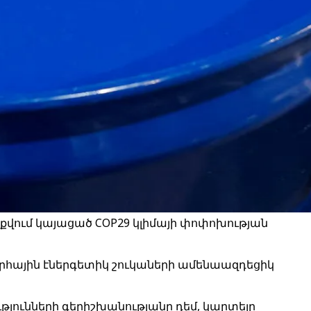
ում կայացած COP29 կլիմայի փոփոխության
արհային էներգետիկ շուկաների ամենաազդեցիկ
թյունների գերիշխանությանը դեմ, կարտելը