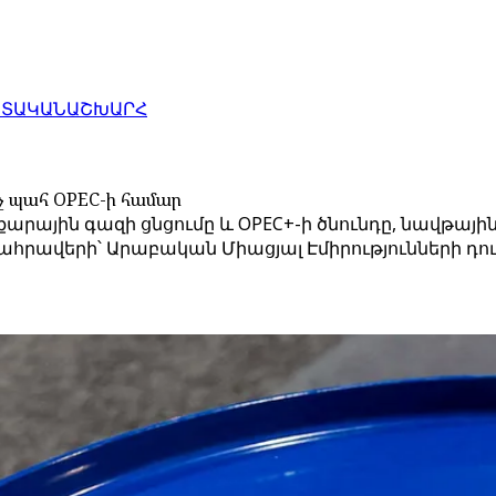
ԱՏԱԿԱՆ
ԱՇԽԱՐՀ
շիչ պահ OPEC-ի համար
արային գազի ցնցումը և OPEC+-ի ծնունդը, նավթային
հրավերի՝ Արաբական Միացյալ Էմիրությունների դուր