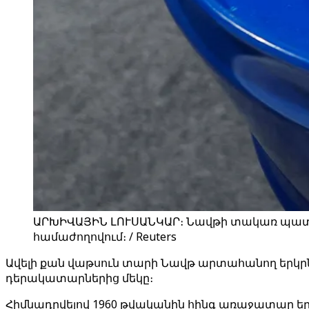
ԱՐԽԻՎԱՅԻՆ ԼՈՒՍԱՆԿԱՐ։ Նավթի տակառ պատկե
համաժողովում։ / Reuters
Ավելի քան վաթսուն տարի Նավթ արտահանող երկրն
դերակատարներից մեկը։
Հիմնադրվելով 1960 թվականին հինգ առաջատար երկ