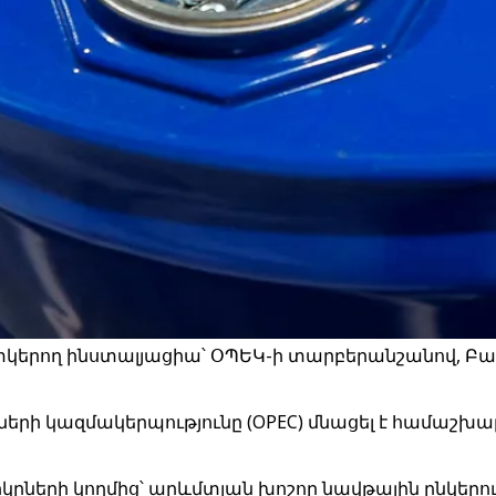
րող ինստալյացիա՝ ՕՊԵԿ-ի տարբերանշանով, Բաքվ
երի կազմակերպությունը (OPEC) մնացել է համաշխ
րների կողմից՝ արևմտյան խոշոր նավթային ընկերու