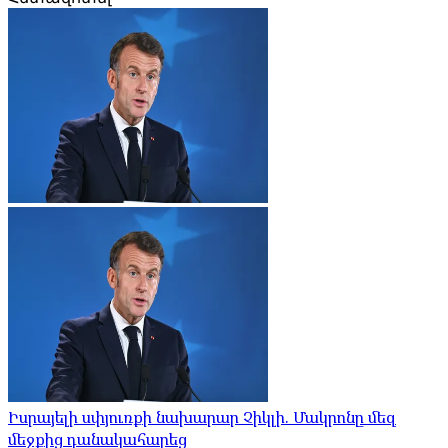
Իսրայելի սփյուռքի նախարար Չիկլի. Մակրոնը մեզ
մեջքից դանակահարեց