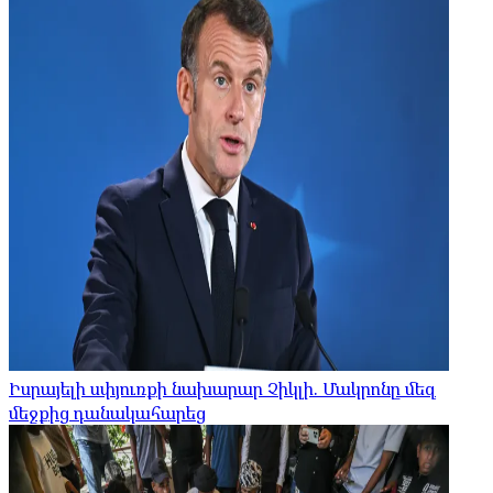
Իսրայելի սփյուռքի նախարար Չիկլի. Մակրոնը մեզ
մեջքից դանակահարեց