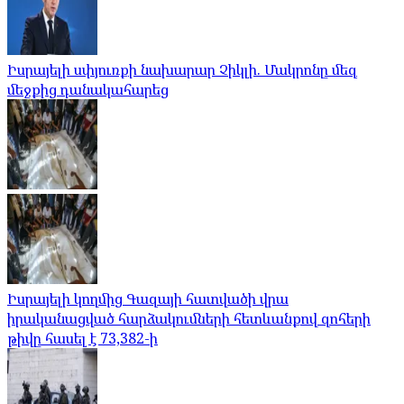
Իսրայելի սփյուռքի նախարար Չիկլի. Մակրոնը մեզ
մեջքից դանակահարեց
Իսրայելի կողմից Գազայի հատվածի վրա
իրականացված հարձակումների հետևանքով զոհերի
թիվը հասել է 73,382-ի