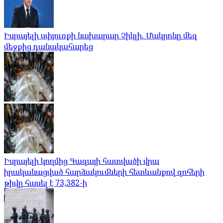
Իսրայելի սփյուռքի նախարար Չիկլի. Մակրոնը մեզ
մեջքից դանակահարեց
Իսրայելի կողմից Գազայի հատվածի վրա
իրականացված հարձակումների հետևանքով զոհերի
թիվը հասել է 73,382-ի