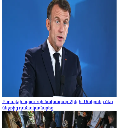
Իսրայելի սփյուռքի նախարար Չիկլի. Մակրոնը մեզ
մեջքից դանակահարեց