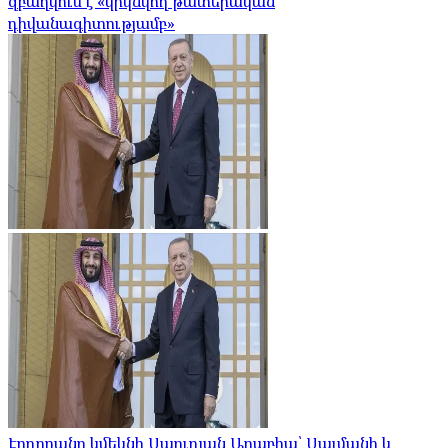
զբաղվում է «կրկնվող թատերական
դիվանագիտությամբ»
Էրդողանը կմեկնի Սաուդյան Արաբիա՝ Սալմանի և