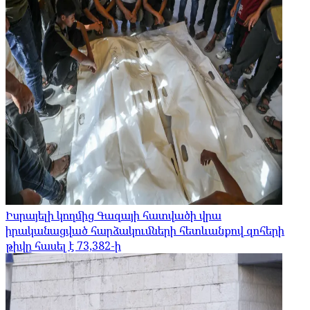
Իսրայելի կողմից Գազայի հատվածի վրա
իրականացված հարձակումների հետևանքով զոհերի
թիվը հասել է 73,382-ի