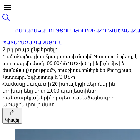
ՔԱՂԱՔԱԿԱՆՈՒԹՅՈՒՆ
ԹՈՒՐՔԻԱ
ՀՈԴՎԱԾ
ԳՆԱՀ
ՊԱՏԵՐԱԶՄ ԳԱԶԱՅՈՒՄ
2-րդ րոպե ընթերցելու
Համաձայնագիրը հրադադարի մասին Գազայում պետք է
ստորագրվի ժամը 09:00-ին ԳՄՏ-ի (Գրինվիչի միջին
ժամանակ) դրությամբ, երաշխավորներն են Թուրքիան,
Կատարը, Եգիպտոսը և ԱՄՆ-ը
Համասը կազատի 20 իսրայելցի գերիներին
փոխարենը մոտ 2,000 պաղեստինցի
բանտարկյալների՝ որպես համաձայնագրի
առաջին փուլի մաս:
Կիսվել