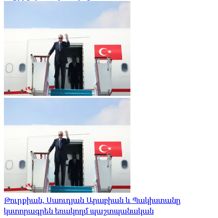
Թուրքիան, Սաուդյան Արաբիան և Պակիստանը
կստորագրեն եռակողմ պաշտպանական