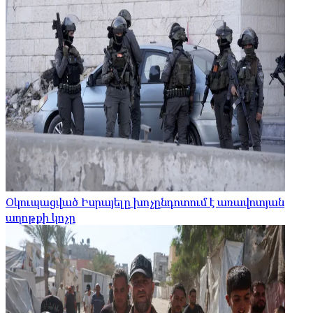
Օկուպացված Իսրայելը խոչընդոտում է առավոտյան
աղոթքի կոչը