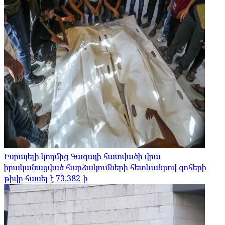
Իսրայելի կողմից Գազայի հատվածի վրա
իրականացված հարձակումների հետևանքով զոհերի
թիվը հասել է 73,382-ի