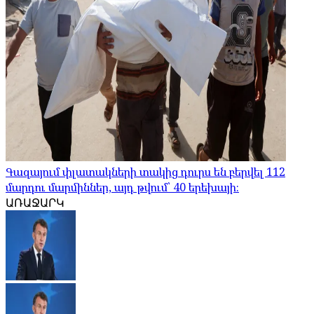
Գազայում փլատակների տակից դուրս են բերվել 112
մարդու մարմիններ, այդ թվում՝ 40 երեխայի։
ԱՌԱՋԱՐԿ