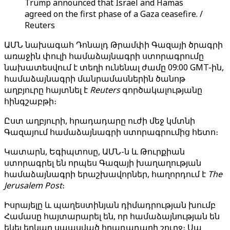
Trump announced that Israel and Hamas
agreed on the first phase of a Gaza ceasefire. /
Reuters
ԱՄՆ նախագահ Դոնալդ Թրամփի Գազայի ծրագրի
առաջին փուլի համաձայնագրի ստորագրումը
նախատեսվում է տեղի ունենալ ժամը 09:00 GMT-ին,
համաձայնագրի մանրամասներին ծանոթ
աղբյուրը հայտնել է
Reuters
գործակալությանը
հինգշաբթի։
Ըստ աղբյուրի, հրադադարը ուժի մեջ կմտնի
Գազայում համաձայնագրի ստորագրումից հետո։
Կատարն, Եգիպտոսը, ԱՄՆ-ն և Թուրքիան
ստորագրել են որպես Գազայի խաղաղության
համաձայնագրի երաշխավորներ, հաղորդում է
The
Jerusalem Post
։
Իսրայելը և պաղեստինյան դիմադրության խումբ
Համասը հայտարարել են, որ համաձայնության են
եկել երկար սպասված հրադադարի շուրջ։ Սա