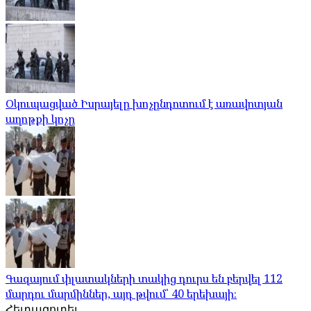
Օկուպացված Իսրայելը խոչընդոտում է առավոտյան
աղոթքի կոչը
Գազայում փլատակների տակից դուրս են բերվել 112
մարդու մարմիններ, այդ թվում՝ 40 երեխայի։
Հետազոտել