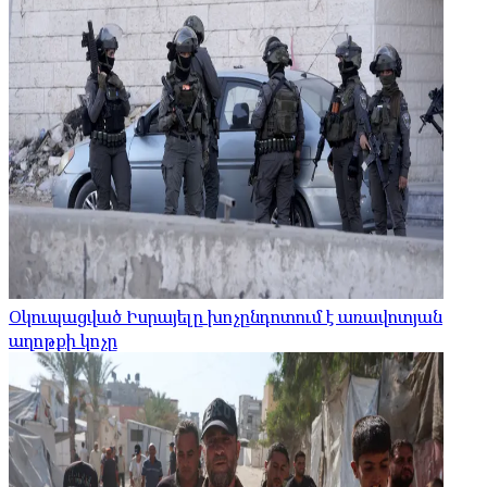
Օկուպացված Իսրայելը խոչընդոտում է առավոտյան
աղոթքի կոչը