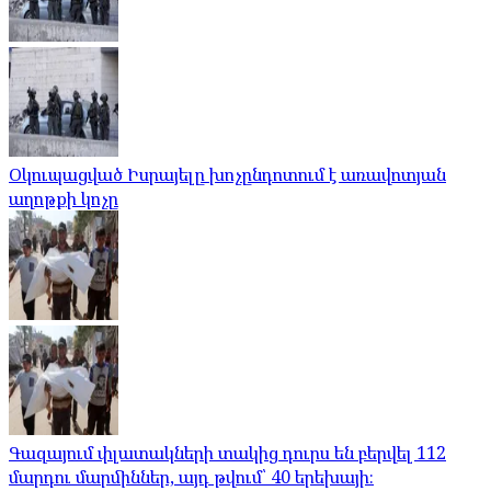
Օկուպացված Իսրայելը խոչընդոտում է առավոտյան
աղոթքի կոչը
Գազայում փլատակների տակից դուրս են բերվել 112
մարդու մարմիններ, այդ թվում՝ 40 երեխայի։