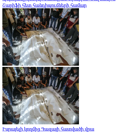
Շարիֆի հետ հանդիպումների համար
Իսրայելի կողմից Գազայի հատվածի վրա