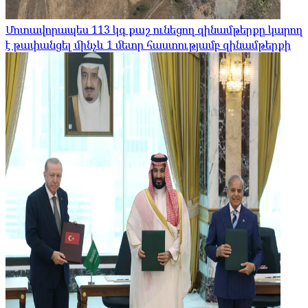
Մոտավորապես 113 կգ քաշ ունեցող զինամթերքը կարող
է թափանցել մինչև 1 մետր հաստությամբ զինամթերքի