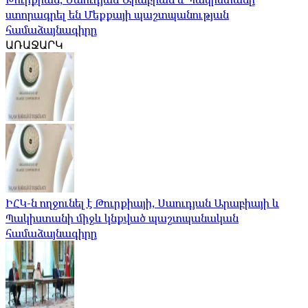
ստորագրել են Մեքքայի պաշտպանության
համաձայնագիրը
ԱՌԱՋԱՐԿ
ԻՀԿ-ն ողջունել է Թուրքիայի, Սաուդյան Արաբիայի և
Պակիստանի միջև կնքված պաշտպանական
համաձայնագիրը