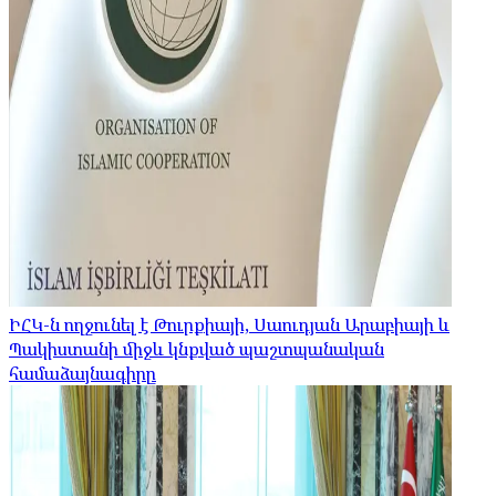
ԻՀԿ-ն ողջունել է Թուրքիայի, Սաուդյան Արաբիայի և
Պակիստանի միջև կնքված պաշտպանական
համաձայնագիրը