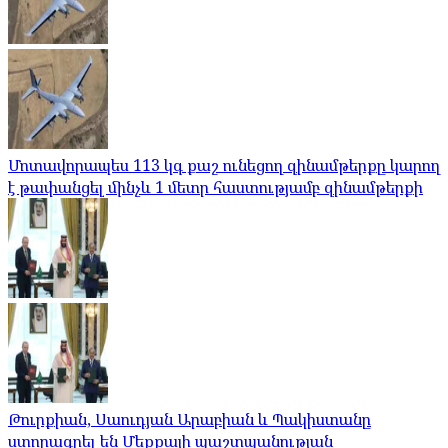
Մոտավորապես 113 կգ քաշ ունեցող զինամթերքը կարող
է թափանցել մինչև 1 մետր հաստությամբ զինամթերքի
Թուրքիան, Սաուդյան Արաբիան և Պակիստանը
ստորագրել են Մեքքայի պաշտպանության