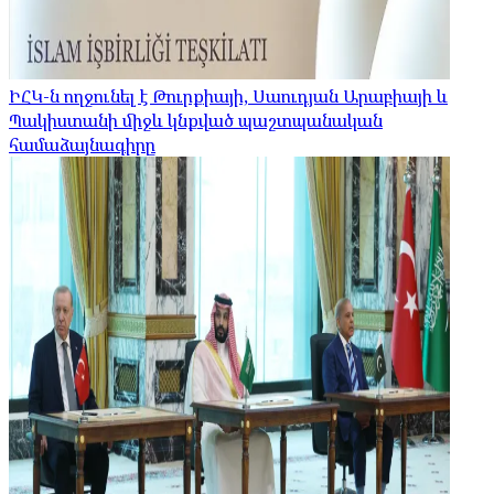
ԻՀԿ-ն ողջունել է Թուրքիայի, Սաուդյան Արաբիայի և
Պակիստանի միջև կնքված պաշտպանական
համաձայնագիրը