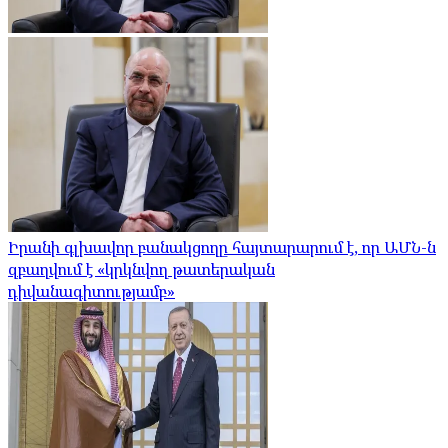
Իրանի գլխավոր բանակցողը հայտարարում է, որ ԱՄՆ-ն
զբաղվում է «կրկնվող թատերական
դիվանագիտությամբ»