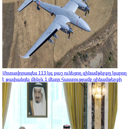
Մոտավորապես 113 կգ քաշ ունեցող զինամթերքը կարող
է թափանցել մինչև 1 մետր հաստությամբ զինամթերքի