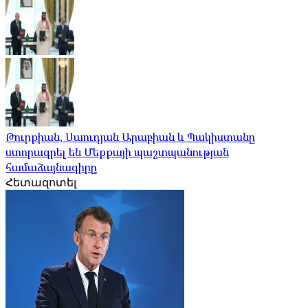
Թուրքիան, Սաուդյան Արաբիան և Պակիստանը
ստորագրել են Մեքքայի պաշտպանության
համաձայնագիրը
Հետազոտել