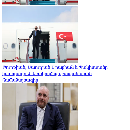
Թուրքիան, Սաուդյան Արաբիան և Պակիստանը
կստորագրեն եռակողմ պաշտպանական
համաձայնագիր