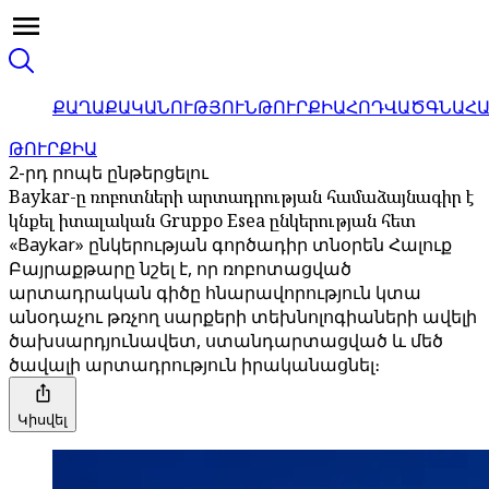
ՔԱՂԱՔԱԿԱՆՈՒԹՅՈՒՆ
ԹՈՒՐՔԻԱ
ՀՈԴՎԱԾ
ԳՆԱՀ
ԹՈՒՐՔԻԱ
2-րդ րոպե ընթերցելու
Baykar-ը ռոբոտների արտադրության համաձայնագիր է
կնքել իտալական Gruppo Esea ընկերության հետ
«Baykar» ընկերության գործադիր տնօրեն Հալուք
Բայրաքթարը նշել է, որ ռոբոտացված
արտադրական գիծը հնարավորություն կտա
անօդաչու թռչող սարքերի տեխնոլոգիաների ավելի
ծախսարդյունավետ, ստանդարտացված և մեծ
ծավալի արտադրություն իրականացնել։
Կիսվել