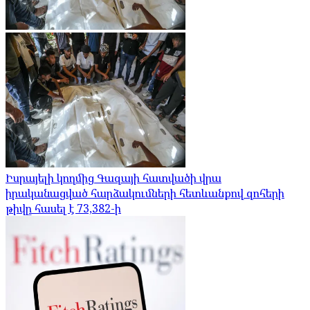
Իսրայելի կողմից Գազայի հատվածի վրա
իրականացված հարձակումների հետևանքով զոհերի
թիվը հասել է 73,382-ի