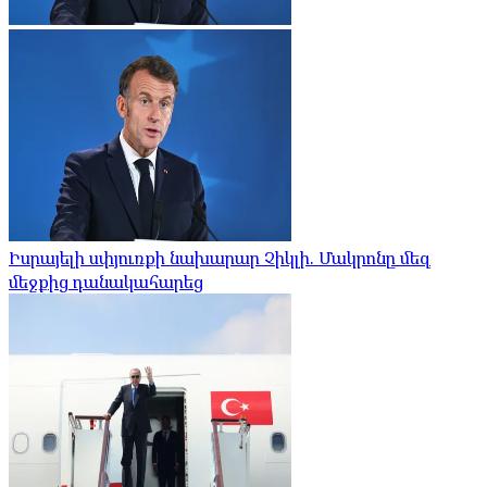
Իսրայելի սփյուռքի նախարար Չիկլի. Մակրոնը մեզ
մեջքից դանակահարեց