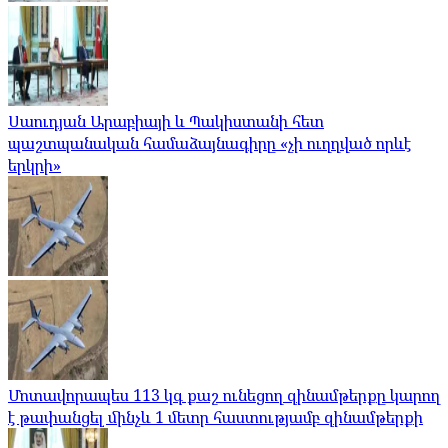
Սաուդյան Արաբիայի և Պակիստանի հետ
պաշտպանական համաձայնագիրը «չի ուղղված որևէ
երկրի»
Մոտավորապես 113 կգ քաշ ունեցող զինամթերքը կարող
է թափանցել մինչև 1 մետր հաստությամբ զինամթերքի