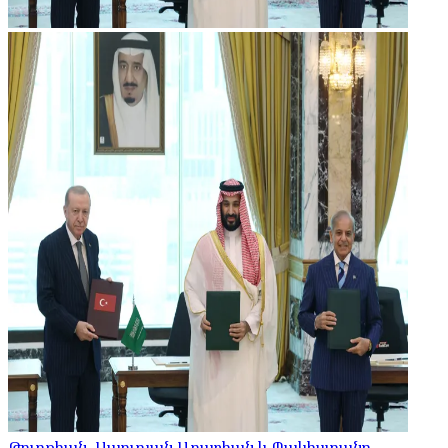
Թուրքիան, Սաուդյան Արաբիան և Պակիստանը