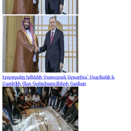
Էրդողանը կմեկնի Սաուդյան Արաբիա՝ Սալմանի և
Շարիֆի հետ հանդիպումների համար