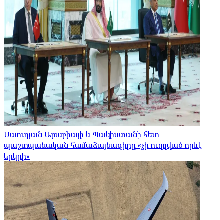
Սաուդյան Արաբիայի և Պակիստանի հետ
պաշտպանական համաձայնագիրը «չի ուղղված որևէ
երկրի»