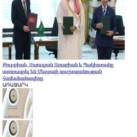
Թուրքիան, Սաուդյան Արաբիան և Պակիստանը
ստորագրել են Մեքքայի պաշտպանության
համաձայնագիրը
ԱՌԱՋԱՐԿ