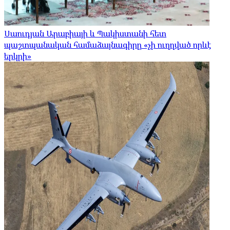
Սաուդյան Արաբիայի և Պակիստանի հետ
պաշտպանական համաձայնագիրը «չի ուղղված որևէ
երկրի»