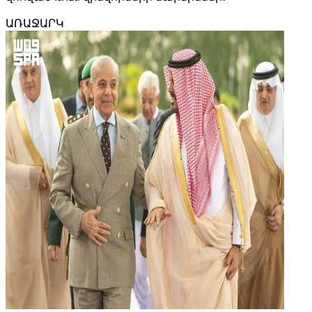
ԱՌԱՋԱՐԿ