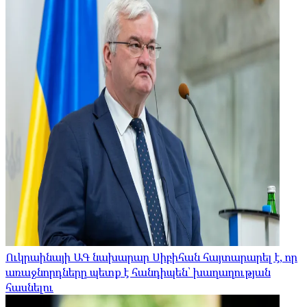
Ուկրաինայի ԱԳ նախարար Սիբիհան հայտարարել է, որ
առաջնորդները պետք է հանդիպեն՝ խաղաղության
հասնելու