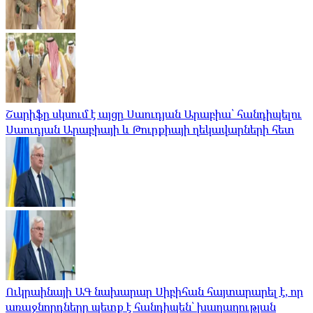
Շարիֆը սկսում է այցը Սաուդյան Արաբիա՝ հանդիպելու
Սաուդյան Արաբիայի և Թուրքիայի ղեկավարների հետ
Ուկրաինայի ԱԳ նախարար Սիբիհան հայտարարել է, որ
առաջնորդները պետք է հանդիպեն՝ խաղաղության