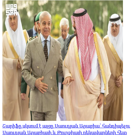
Շարիֆը սկսում է այցը Սաուդյան Արաբիա՝ հանդիպելու
Սաուդյան Արաբիայի և Թուրքիայի ղեկավարների հետ