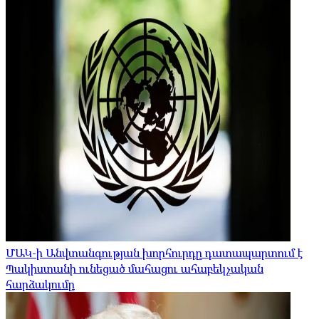
ՄԱԿ-ի Անվտանգության խորհուրդը դատապարտում է
Պակիստանի ունեցած մահացու ահաբեկչական
հարձակումը