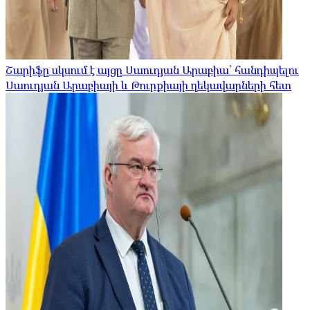
Շարիֆը սկսում է այցը Սաուդյան Արաբիա՝ հանդիպելու
Սաուդյան Արաբիայի և Թուրքիայի ղեկավարների հետ