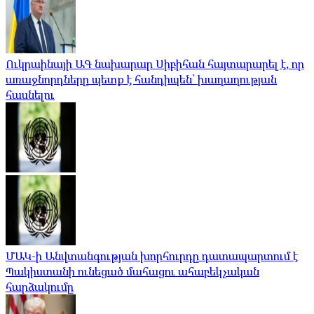
Ուկրաինայի ԱԳ նախարար Սիբիհան հայտարարել է, որ
առաջնորդները պետք է հանդիպեն՝ խաղաղության
հասնելու
ՄԱԿ-ի Անվտանգության խորհուրդը դատապարտում է
Պակիստանի ունեցած մահացու ահաբեկչական
հարձակումը