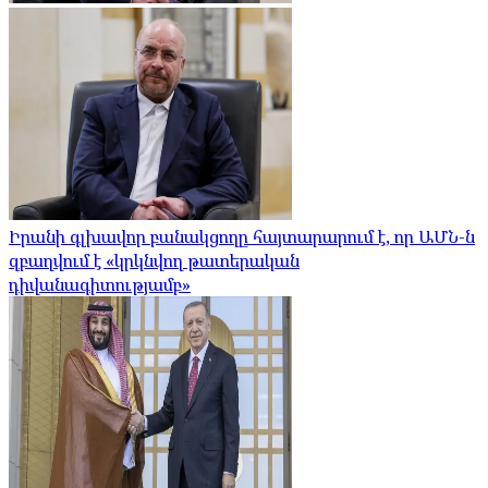
Իրանի գլխավոր բանակցողը հայտարարում է, որ ԱՄՆ-ն
զբաղվում է «կրկնվող թատերական
դիվանագիտությամբ»