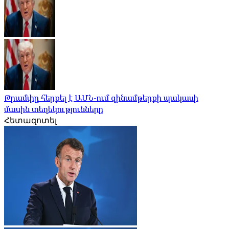
Թրամփը հերքել է ԱՄՆ-ում զինամթերքի պակասի
մասին տեղեկությունները
Հետազոտել