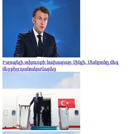
Իսրայելի սփյուռքի նախարար Չիկլի. Մակրոնը մեզ
մեջքից դանակահարեց