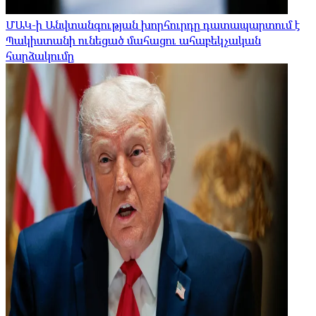
ՄԱԿ-ի Անվտանգության խորհուրդը դատապարտում է
Պակիստանի ունեցած մահացու ահաբեկչական
հարձակումը