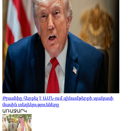
Թրամփը հերքել է ԱՄՆ-ում զինամթերքի պակասի
մասին տեղեկությունները
ԱՌԱՋԱՐԿ