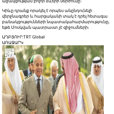
աջակցության բոլոր ձևերի մերժումը։
Կիևը դրանք որակել է որպես անընդունելի
վերջնագրեր և հարցականի տակ է դրել հետագա
բանակցությունների նպատակահարմարությունը,
եթե Մոսկվան պատրաստ չէ զիջումների։
ԱՂԲՅՈՒՐ
:
TRT Global
ԱՌԱՋԱՐԿ