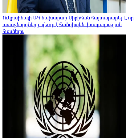
Ուկրաինայի ԱԳ նախարար Սիբիհան հայտարարել է, որ
առաջնորդները պետք է հանդիպեն՝ խաղաղության
հասնելու