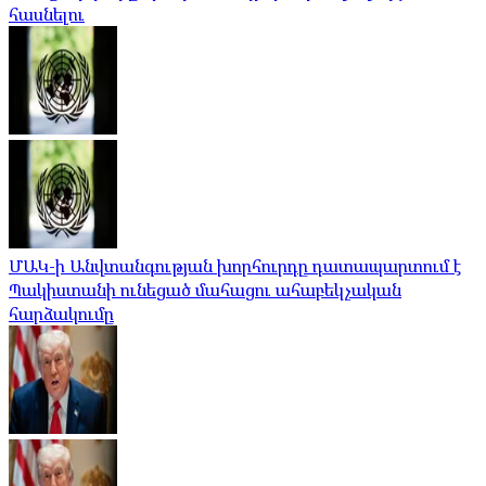
հասնելու
ՄԱԿ-ի Անվտանգության խորհուրդը դատապարտում է
Պակիստանի ունեցած մահացու ահաբեկչական
հարձակումը