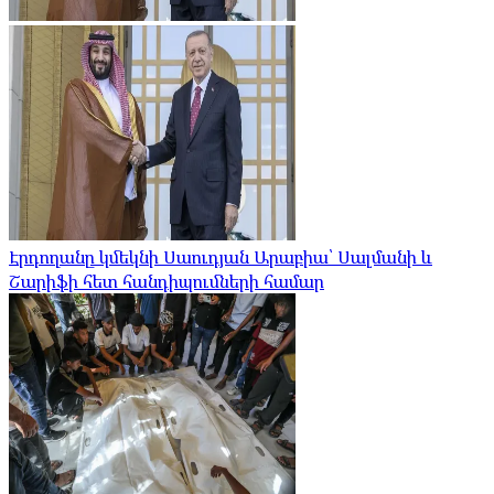
Էրդողանը կմեկնի Սաուդյան Արաբիա՝ Սալմանի և
Շարիֆի հետ հանդիպումների համար