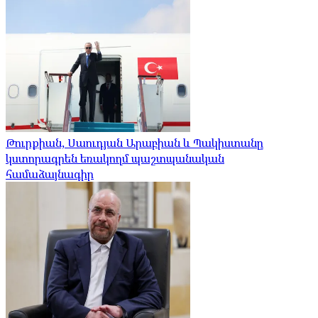
Թուրքիան, Սաուդյան Արաբիան և Պակիստանը
կստորագրեն եռակողմ պաշտպանական
համաձայնագիր