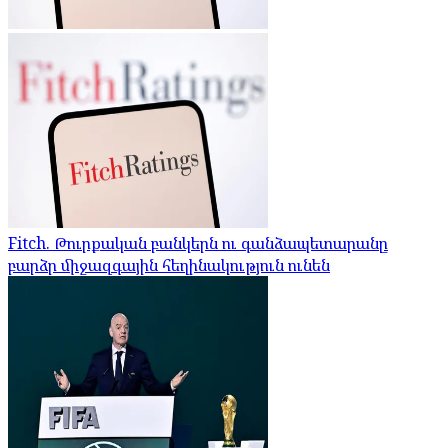
Fitch. Թուրքական բանկերն ու գանձապետարանը
բարձր միջազգային հեղինակություն ունեն