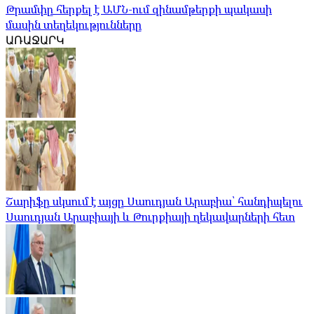
Թրամփը հերքել է ԱՄՆ-ում զինամթերքի պակասի
մասին տեղեկությունները
ԱՌԱՋԱՐԿ
Շարիֆը սկսում է այցը Սաուդյան Արաբիա՝ հանդիպելու
Սաուդյան Արաբիայի և Թուրքիայի ղեկավարների հետ