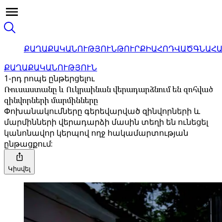
ՔԱՂԱՔԱԿԱՆՈՒԹՅՈՒՆ
ԹՈՒՐՔԻԱ
ՀՈԴՎԱԾ
ԳՆԱՀ
ՔԱՂԱՔԱԿԱՆՈՒԹՅՈՒՆ
1-րդ րոպե ընթերցելու
Ռուսաստանը և Ուկրաինան վերադարձնում են զոհված
զինվորների մարմինները
Փոխանակումները գերեվարված զինվորների և
մարմինների վերադարձի մասին տեղի են ունեցել
կանոնավոր կերպով ողջ հակամարտության
ընթացքում:
Կիսվել