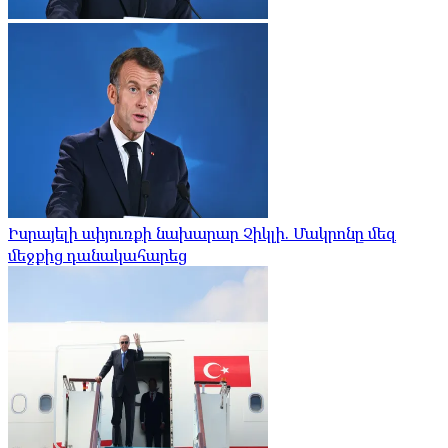
Իսրայելի սփյուռքի նախարար Չիկլի. Մակրոնը մեզ
մեջքից դանակահարեց