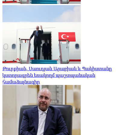
Թուրքիան, Սաուդյան Արաբիան և Պակիստանը
կստորագրեն եռակողմ պաշտպանական
համաձայնագիր