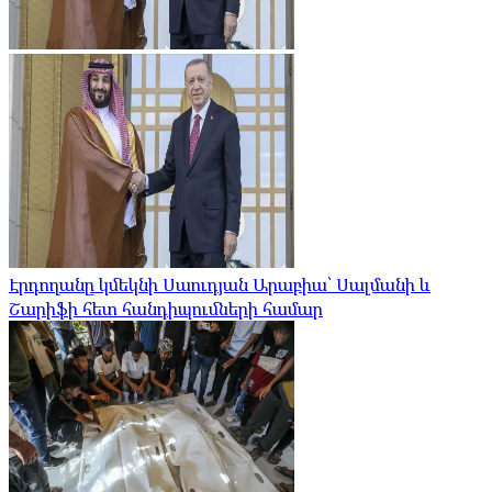
Էրդողանը կմեկնի Սաուդյան Արաբիա՝ Սալմանի և
Շարիֆի հետ հանդիպումների համար