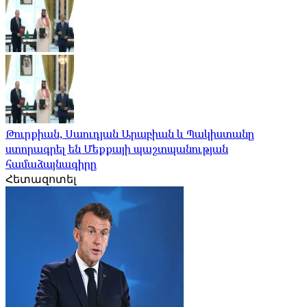
Թուրքիան, Սաուդյան Արաբիան և Պակիստանը
ստորագրել են Մեքքայի պաշտպանության
համաձայնագիրը
Հետազոտել