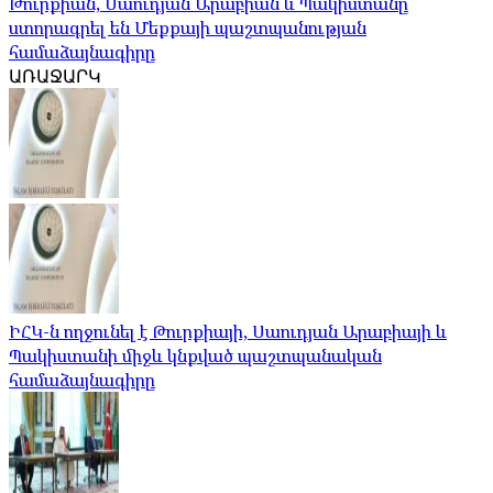
Թուրքիան, Սաուդյան Արաբիան և Պակիստանը
ստորագրել են Մեքքայի պաշտպանության
համաձայնագիրը
ԱՌԱՋԱՐԿ
ԻՀԿ-ն ողջունել է Թուրքիայի, Սաուդյան Արաբիայի և
Պակիստանի միջև կնքված պաշտպանական
համաձայնագիրը