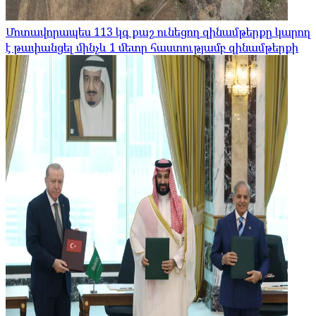
Մոտավորապես 113 կգ քաշ ունեցող զինամթերքը կարող
է թափանցել մինչև 1 մետր հաստությամբ զինամթերքի