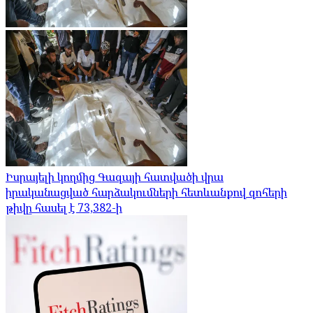
Իսրայելի կողմից Գազայի հատվածի վրա
իրականացված հարձակումների հետևանքով զոհերի
թիվը հասել է 73,382-ի