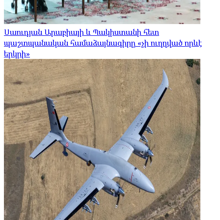
Սաուդյան Արաբիայի և Պակիստանի հետ
պաշտպանական համաձայնագիրը «չի ուղղված որևէ
երկրի»