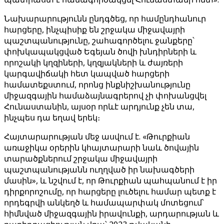
Նախարարությունն ընդգծեց, որ համընդհանուր
հարցերը, ինչպիսիք են շրջակա միջավայրի
պաշտպանությունը, շահագործելու ջանքերը՝
փոխկապակցված Եգեյան ծովի խնդիրների և
որոշակի կղզիների, կղզյակների և ժայռերի
կարգավիճակի հետ կապված հարցերի
համատեքստում, որոնց ինքնիշխանությունը
միջազգային համաձայնագրերով չի փոխանցվել
Հունաստանին, այսօր որևէ արդյունք չեն տա,
ինչպես դա եղավ երեկ։
Հայտարարության մեջ ասվում է. «Թուրքիան
առաջիկա օրերին կհայտարարի նաև ծովային
տարածքներում շրջակա միջավայրի
պաշտպանությանն ուղղված իր նախագծերի
մասին», և նշվում է, որ Թուրքիան պահպանում է իր
դիրքորոշումը, որ հարցերը լուծելու համար պետք է
որդեգրվի անկեղծ և համապարփակ մոտեցում՝
հիմնված միջազգային իրավունքի, արդարության և