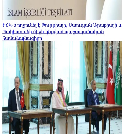
ԻՀԿ-ն ողջունել է Թուրքիայի, Սաուդյան Արաբիայի և
Պակիստանի միջև կնքված պաշտպանական
համաձայնագիրը