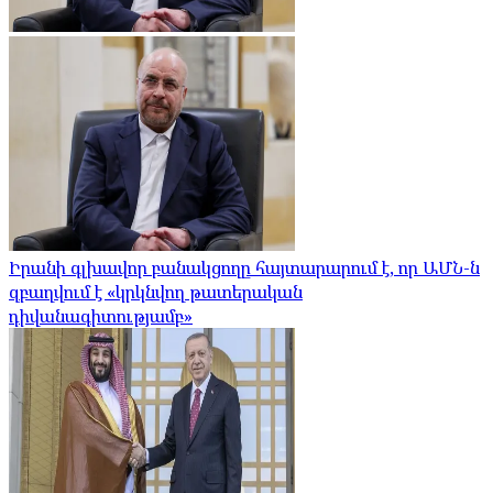
Իրանի գլխավոր բանակցողը հայտարարում է, որ ԱՄՆ-ն
զբաղվում է «կրկնվող թատերական
դիվանագիտությամբ»