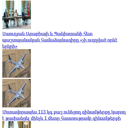
Սաուդյան Արաբիայի և Պակիստանի հետ
պաշտպանական համաձայնագիրը «չի ուղղված որևէ
երկրի»
Մոտավորապես 113 կգ քաշ ունեցող զինամթերքը կարող
է թափանցել մինչև 1 մետր հաստությամբ զինամթերքի