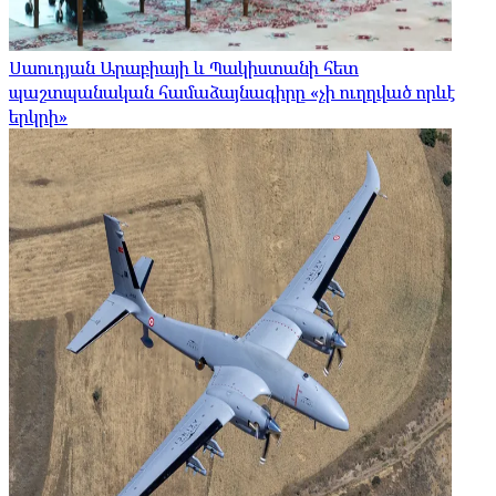
Սաուդյան Արաբիայի և Պակիստանի հետ
պաշտպանական համաձայնագիրը «չի ուղղված որևէ
երկրի»