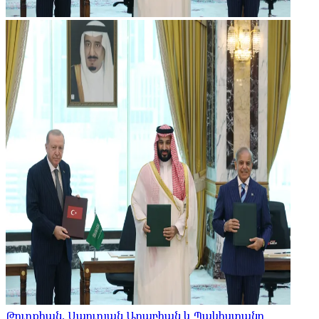
Թուրքիան, Սաուդյան Արաբիան և Պակիստանը