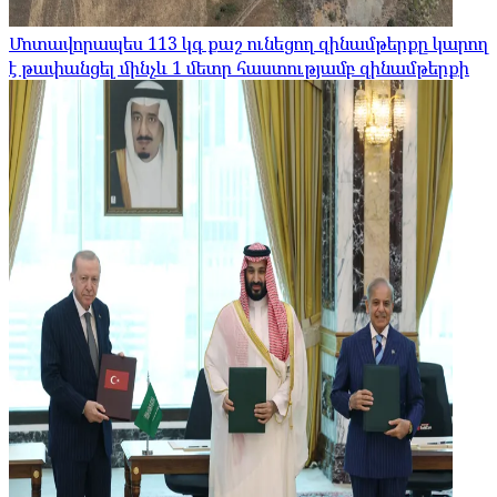
Մոտավորապես 113 կգ քաշ ունեցող զինամթերքը կարող
է թափանցել մինչև 1 մետր հաստությամբ զինամթերքի