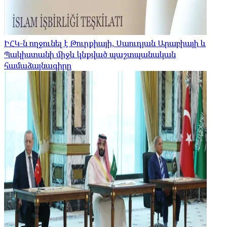
ԻՀԿ-ն ողջունել է Թուրքիայի, Սաուդյան Արաբիայի և
Պակիստանի միջև կնքված պաշտպանական
համաձայնագիրը