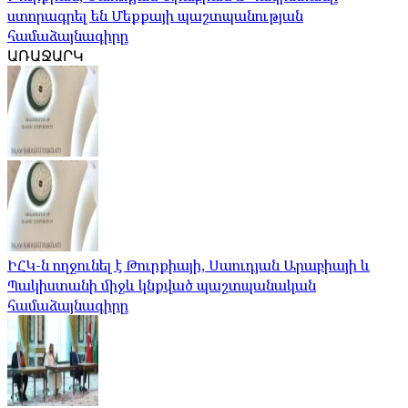
ստորագրել են Մեքքայի պաշտպանության
համաձայնագիրը
ԱՌԱՋԱՐԿ
ԻՀԿ-ն ողջունել է Թուրքիայի, Սաուդյան Արաբիայի և
Պակիստանի միջև կնքված պաշտպանական
համաձայնագիրը