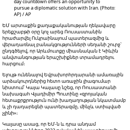
day countdown offers an opportunity to
pursue a diplomatic solution with Iran. (Photo:
AP) / AP
ԵՄ արտաքին քաղաքականության ղեկավարը
երեքշաբթի օրը կոչ արեց Ռուսաստանին
հրաժարվել Ուկրաինայում պատերազմից և
վերադառնալ բանակցությունների սեղանի շուրջ՝
ընդգծելով, որ Արևմուտքը միասնական է Կիևին
անվտանգության երաշխիքներ տրամադրելու
հարցում։
Ելույթ ունենալով Եվրախորհրդարանի ամառային
արձակուրդներից հետո առաջին լիագումար
նիստում՝ Կայա Կալասը նշեց, որ Ռուսաստանի
նախագահ Վլադիմիր Պուտինը «զրոյական
հետաքրքրություն ունի խաղաղության նկատմամբ
և չի դադարեցնի պատերազմը, մինչև ստիպված
չլինի»։
Կալասը ասաց, որ ԵՄ-ն և դրա անդամ