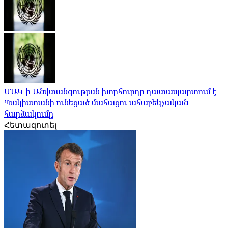
ՄԱԿ-ի Անվտանգության խորհուրդը դատապարտում է
Պակիստանի ունեցած մահացու ահաբեկչական
հարձակումը
Հետազոտել