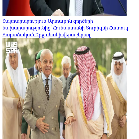
Հայտարարություն Արտաքին գործերի
նախարարությունից՝ Հունաստանի Տուրիզմի Հատուկ
Տարածական Շրջանակի վերաբերյալ