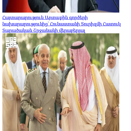
Հայտարարություն Արտաքին գործերի
նախարարությունից՝ Հունաստանի Տուրիզմի Հատուկ
Տարածական Շրջանակի վերաբերյալ