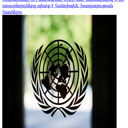
առաջնորդները պետք է հանդիպեն՝ խաղաղության
հասնելու