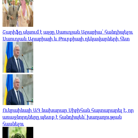
Շարիֆը սկսում է այցը Սաուդյան Արաբիա՝ հանդիպելու
Սաուդյան Արաբիայի և Թուրքիայի ղեկավարների հետ
Ուկրաինայի ԱԳ նախարար Սիբիհան հայտարարել է, որ
առաջնորդները պետք է հանդիպեն՝ խաղաղության
հասնելու