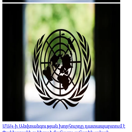
ՄԱԿ-ի Անվտանգության խորհուրդը դատապարտում է