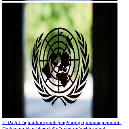
ՄԱԿ-ի Անվտանգության խորհուրդը դատապարտում է
Պակիստանի ունեցած մահացու ահաբեկչական