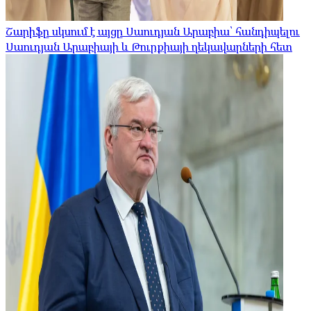
Շարիֆը սկսում է այցը Սաուդյան Արաբիա՝ հանդիպելու
Սաուդյան Արաբիայի և Թուրքիայի ղեկավարների հետ