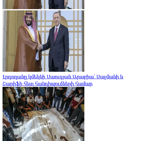
Էրդողանը կմեկնի Սաուդյան Արաբիա՝ Սալմանի և
Շարիֆի հետ հանդիպումների համար