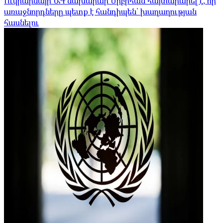
Ուկրաինայի ԱԳ նախարար Սիբիհան հայտարարել է, որ
առաջնորդները պետք է հանդիպեն՝ խաղաղության
հասնելու