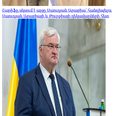
Շարիֆը սկսում է այցը Սաուդյան Արաբիա՝ հանդիպելու
Սաուդյան Արաբիայի և Թուրքիայի ղեկավարների հետ