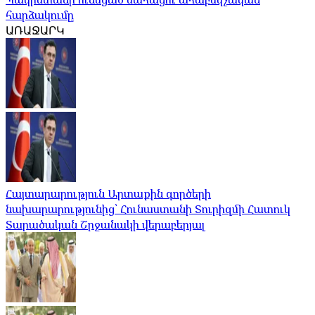
հարձակումը
ԱՌԱՋԱՐԿ
Հայտարարություն Արտաքին գործերի
նախարարությունից՝ Հունաստանի Տուրիզմի Հատուկ
Տարածական Շրջանակի վերաբերյալ