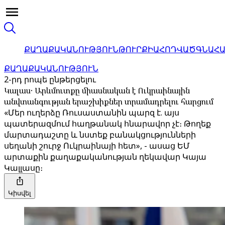
ՔԱՂԱՔԱԿԱՆՈՒԹՅՈՒՆ
ԹՈՒՐՔԻԱ
ՀՈԴՎԱԾ
ԳՆԱՀ
ՔԱՂԱՔԱԿԱՆՈՒԹՅՈՒՆ
2-րդ րոպե ընթերցելու
Կալաս․ Արևմուտքը միասնական է Ուկրաինային
անվտանգության երաշխիքներ տրամադրելու հարցում
«Մեր ուղերձը Ռուսաստանին պարզ է. այս
պատերազմում հաղթանակ հնարավոր չէ։ Թողեք
մարտադաշտը և նստեք բանակցությունների
սեղանի շուրջ Ուկրաինայի հետ», - ասաց ԵՄ
արտաքին քաղաքականության ղեկավար Կայա
Կալլասը։
Կիսվել