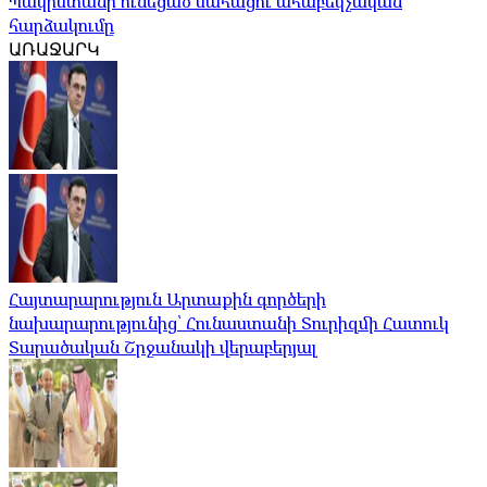
Պակիստանի ունեցած մահացու ահաբեկչական
հարձակումը
ԱՌԱՋԱՐԿ
Հայտարարություն Արտաքին գործերի
նախարարությունից՝ Հունաստանի Տուրիզմի Հատուկ
Տարածական Շրջանակի վերաբերյալ