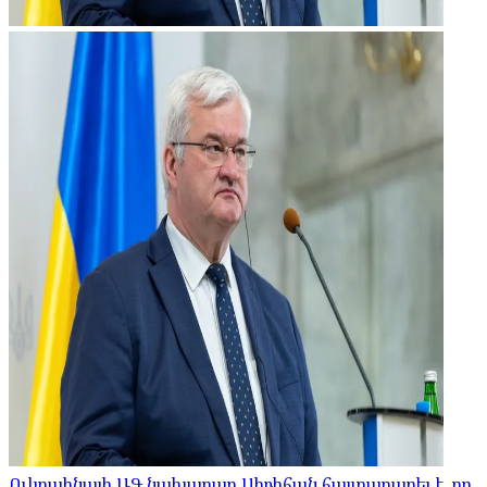
Ուկրաինայի ԱԳ նախարար Սիբիհան հայտարարել է, որ