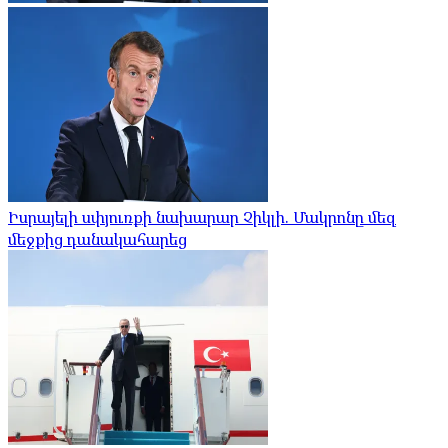
Իսրայելի սփյուռքի նախարար Չիկլի. Մակրոնը մեզ
մեջքից դանակահարեց