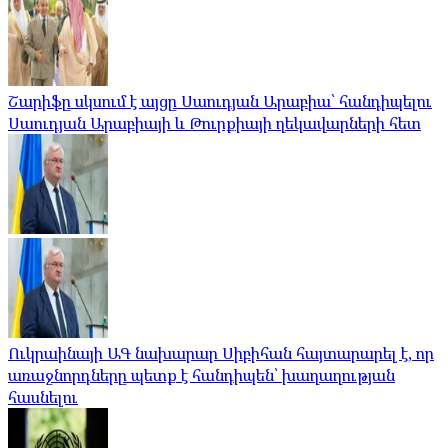
Շարիֆը սկսում է այցը Սաուդյան Արաբիա՝ հանդիպելու
Սաուդյան Արաբիայի և Թուրքիայի ղեկավարների հետ
Ուկրաինայի ԱԳ նախարար Սիբիհան հայտարարել է, որ
առաջնորդները պետք է հանդիպեն՝ խաղաղության
հասնելու