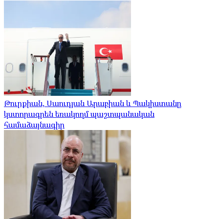
Թուրքիան, Սաուդյան Արաբիան և Պակիստանը
կստորագրեն եռակողմ պաշտպանական
համաձայնագիր