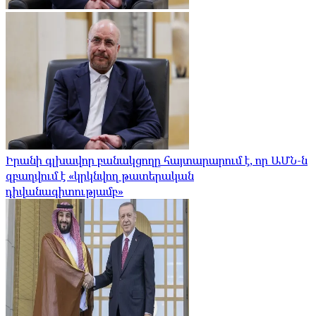
Իրանի գլխավոր բանակցողը հայտարարում է, որ ԱՄՆ-ն
զբաղվում է «կրկնվող թատերական
դիվանագիտությամբ»