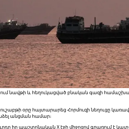
նում նավթի և հեղուկացված բնական գազի համաշխա
ւշաբթի օրը հայտարարեց Հորմուզի նեղուցը կառավա
նձել անցման համար։
դը իր պաշտոնական X էջի միջոցով գրառում է կատարե