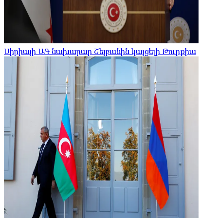
Սիրիայի ԱԳ նախարար Շեյբանին կայցելի Թուրքիա