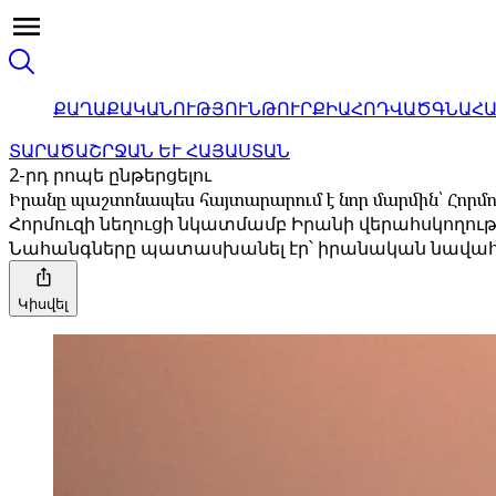
ՔԱՂԱՔԱԿԱՆՈՒԹՅՈՒՆ
ԹՈՒՐՔԻԱ
ՀՈԴՎԱԾ
ԳՆԱՀ
ՏԱՐԱԾԱՇՐՋԱՆ ԵՒ ՀԱՅԱՍՏԱՆ
2-րդ րոպե ընթերցելու
Իրանը պաշտոնապես հայտարարում է նոր մարմին՝ Հորմո
Հորմուզի նեղուցի նկատմամբ Իրանի վերահսկողությ
Նահանգները պատասխանել էր՝ իրանական նավահ
Կիսվել