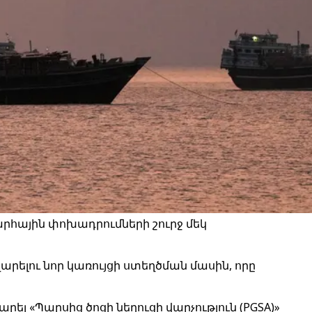
րհային փոխադրումների շուրջ մեկ
րելու նոր կառույցի ստեղծման մասին, որը
լ «Պարսից ծոցի նեղուցի վարչություն (PGSA)»