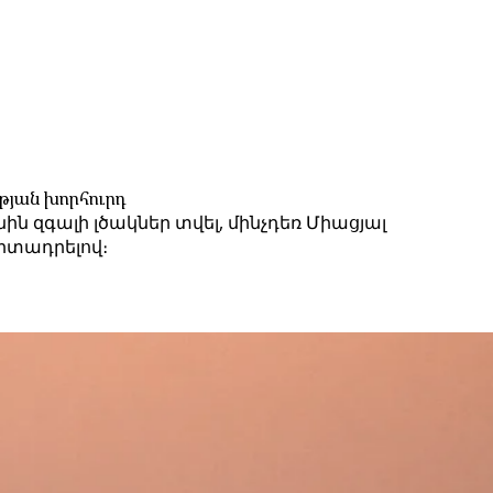
թյան խորհուրդ
ն զգալի լծակներ տվել, մինչդեռ Միացյալ
րտադրելով։