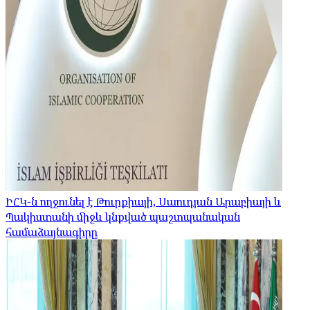
ԻՀԿ-ն ողջունել է Թուրքիայի, Սաուդյան Արաբիայի և
Պակիստանի միջև կնքված պաշտպանական
համաձայնագիրը