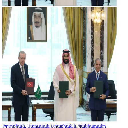
Թուրքիան, Սաուդյան Արաբիան և Պակիստանը