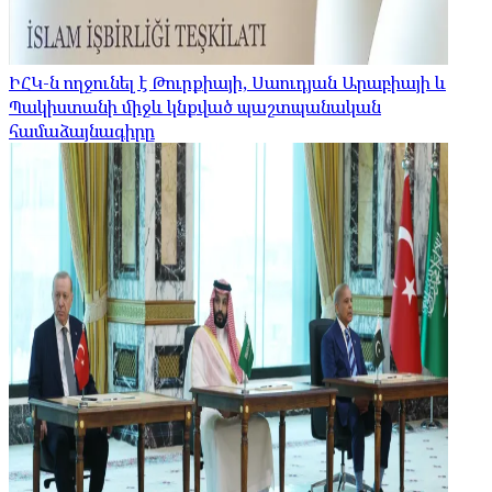
ԻՀԿ-ն ողջունել է Թուրքիայի, Սաուդյան Արաբիայի և
Պակիստանի միջև կնքված պաշտպանական
համաձայնագիրը