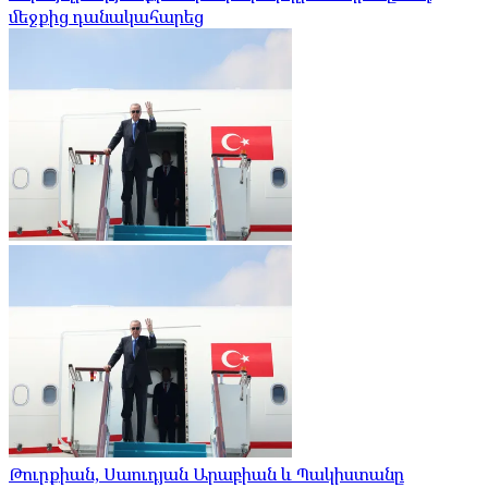
մեջքից դանակահարեց
Թուրքիան, Սաուդյան Արաբիան և Պակիստանը