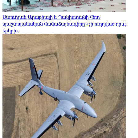
Սաուդյան Արաբիայի և Պակիստանի հետ
պաշտպանական համաձայնագիրը «չի ուղղված որևէ
երկրի»