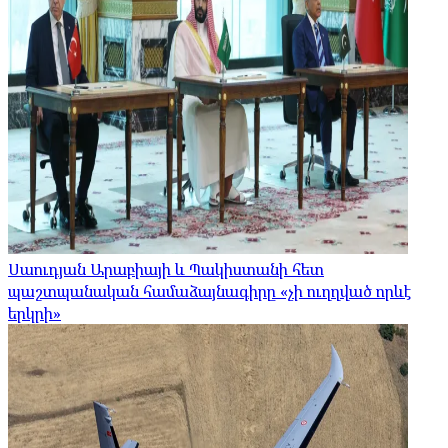
Սաուդյան Արաբիայի և Պակիստանի հետ
պաշտպանական համաձայնագիրը «չի ուղղված որևէ
երկրի»