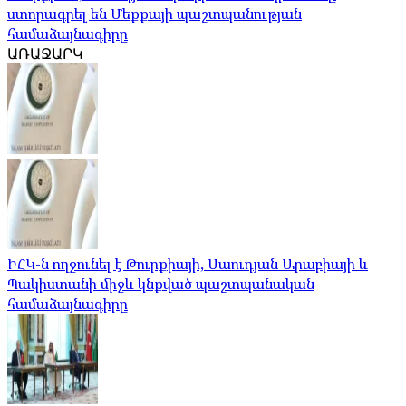
ստորագրել են Մեքքայի պաշտպանության
համաձայնագիրը
ԱՌԱՋԱՐԿ
ԻՀԿ-ն ողջունել է Թուրքիայի, Սաուդյան Արաբիայի և
Պակիստանի միջև կնքված պաշտպանական
համաձայնագիրը