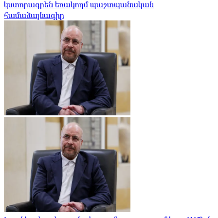
կստորագրեն եռակողմ պաշտպանական
համաձայնագիր