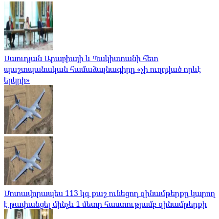
Սաուդյան Արաբիայի և Պակիստանի հետ
պաշտպանական համաձայնագիրը «չի ուղղված որևէ
երկրի»
Մոտավորապես 113 կգ քաշ ունեցող զինամթերքը կարող
է թափանցել մինչև 1 մետր հաստությամբ զինամթերքի