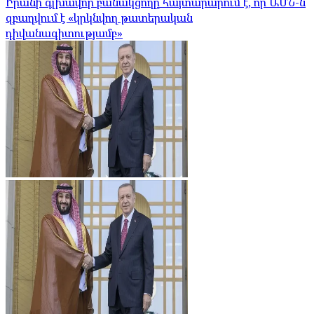
Իրանի գլխավոր բանակցողը հայտարարում է, որ ԱՄՆ-ն
զբաղվում է «կրկնվող թատերական
դիվանագիտությամբ»