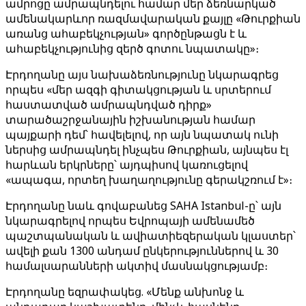
ամրոցը ամրապնդելու համար մեր ձեռնարկած
ամենակարևոր ռազմավարական քայլը «Թուրքիան
առանց ահաբեկչության» գործընթացն է և
ահաբեկչությունից զերծ գոտու նպատակը»։
Էրդողանը այս նախաձեռնությունը նկարագրեց
որպես «մեր ազգի գիտակցության և սրտերում
հաստատված ամրապնդված դիրք»
տարածաշրջանային իշխանության համար
պայքարի դեմ՝ հավելելով, որ այն նպատակ ունի
ներսից ամրապնդել ինչպես Թուրքիան, այնպես էլ
հարևան երկրները՝ այդպիսով կառուցելով
«ապագա, որտեղ խաղաղությունը գերակշռում է»։
Էրդողանը նաև գովաբանեց SAHA Istanbul-ը՝ այն
նկարագրելով որպես Եվրոպայի ամենամեծ
պաշտպանական և ավիատիեզերական կլաստեր՝
ավելի քան 1300 անդամ ընկերություններով և 30
համալսարանների ակտիվ մասնակցությամբ։
Էրդողանը եզրափակեց. «Մենք անխոնջ և