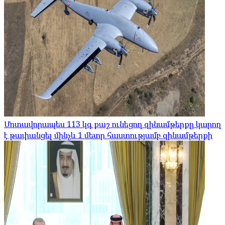
Մոտավորապես 113 կգ քաշ ունեցող զինամթերքը կարող
է թափանցել մինչև 1 մետր հաստությամբ զինամթերքի