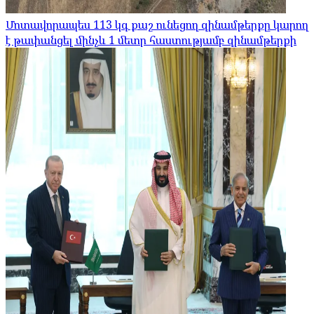
Մոտավորապես 113 կգ քաշ ունեցող զինամթերքը կարող
է թափանցել մինչև 1 մետր հաստությամբ զինամթերքի