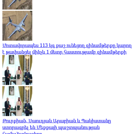
Մոտավորապես 113 կգ քաշ ունեցող զինամթերքը կարող
է թափանցել մինչև 1 մետր հաստությամբ զինամթերքի
Թուրքիան, Սաուդյան Արաբիան և Պակիստանը
ստորագրել են Մեքքայի պաշտպանության
համաձայնագիրը