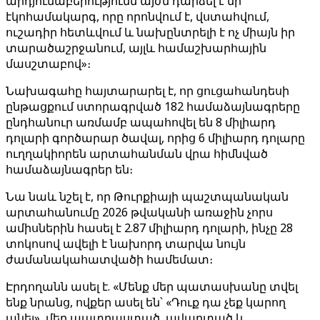
արդյունաբերությունն այժմ դարձել է մի
էկոհամակարգ, որը որոնվում է, վստահվում,
ուշադիր հետևվում և նախընտրելի է ոչ միայն իր
տարածաշրջանում, այլև համաշխարհային
մասշտաբով»։
Նախագահը հայտարարել է, որ ցուցահանդեսի
ընթացքում ստորագրված 182 համաձայնագրերը
ընդհանուր առմամբ ապահովել են 8 միլիարդ
դոլարի գործարար ծավալ, որից 6 միլիարդ դոլարը
ուղղակիորեն արտահանման վրա հիմնված
համաձայնագրեր են։
Նա նաև նշել է, որ Թուրքիայի պաշտպանական
արտահանումը 2026 թվականի առաջին չորս
ամիսներին հասել է 2.87 միլիարդ դոլարի, ինչը 28
տոկոսով ավելի է նախորդ տարվա նույն
ժամանակահատվածի համեմատ։
Էրդողանն ասել է. «Մենք մեր պատասխանը տվել
ենք նրանց, ովքեր ասել են՝ «Դուք դա չեք կարող
անել», մեր պատրաստած, ավարտած և