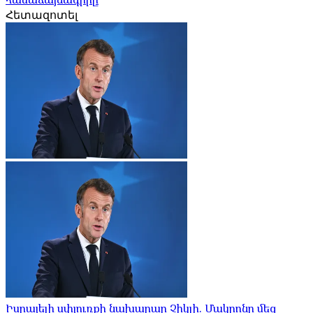
Հետազոտել
Իսրայելի սփյուռքի նախարար Չիկլի. Մակրոնը մեզ