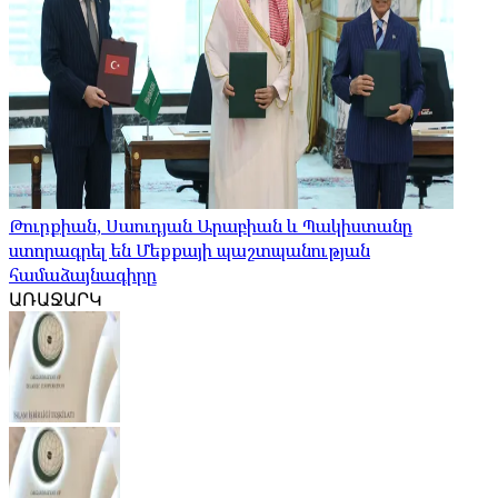
Թուրքիան, Սաուդյան Արաբիան և Պակիստանը
ստորագրել են Մեքքայի պաշտպանության
համաձայնագիրը
ԱՌԱՋԱՐԿ