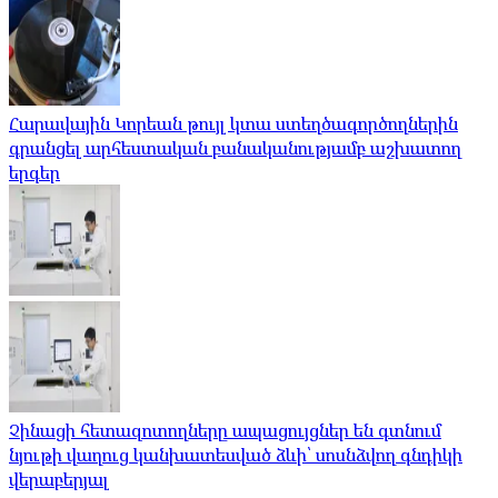
Հարավային Կորեան թույլ կտա ստեղծագործողներին
գրանցել արհեստական ​​բանականությամբ աշխատող
երգեր
Չինացի հետազոտողները ապացույցներ են գտնում
նյութի վաղուց կանխատեսված ձևի՝ սոսնձվող գնդիկի
վերաբերյալ