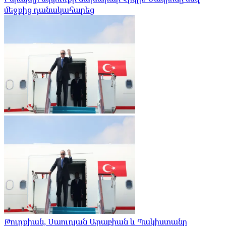
մեջքից դանակահարեց
Թուրքիան, Սաուդյան Արաբիան և Պակիստանը