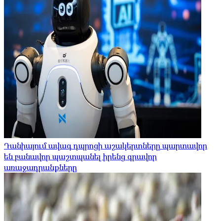
Դանիայում ավագ դպրոցի աշակերտները պարտավոր
են բանավոր պաշտպանել իրենց գրավոր
առաջադրանքները