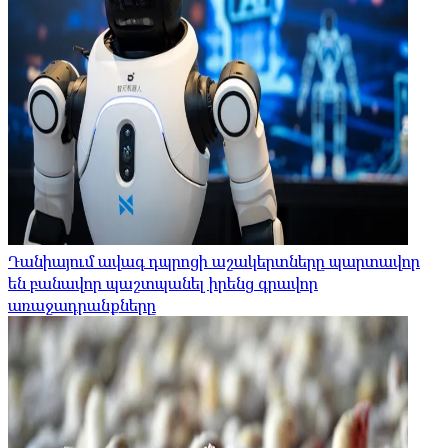
Դանիայում ավագ դպրոցի աշակերտները պարտավոր
են բանավոր պաշտպանել իրենց գրավոր
առաջադրանքները