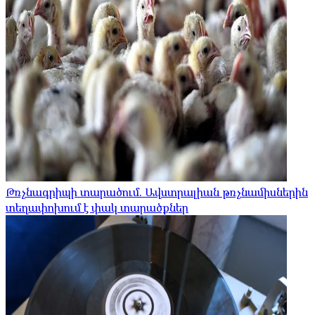
Թռչնագրիպի տարածում. Ավստրալիան թռչնամիսներին
տեղափոխում է փակ տարածքներ