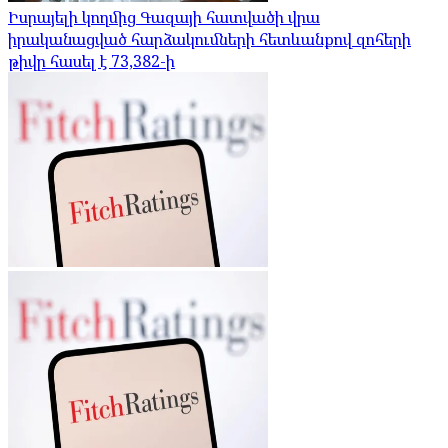
Իսրայելի կողմից Գազայի հատվածի վրա
իրականացված հարձակումների հետևանքով զոհերի
թիվը հասել է 73,382-ի