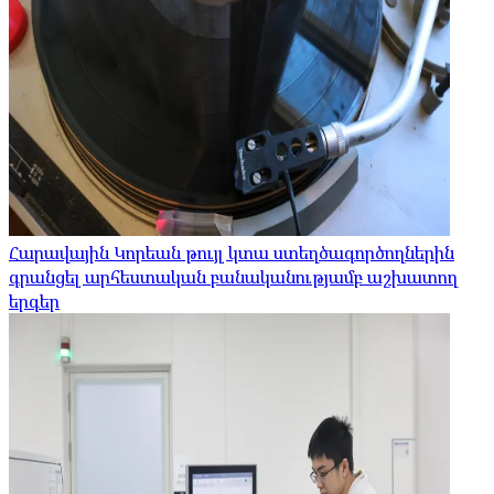
Հարավային Կորեան թույլ կտա ստեղծագործողներին
գրանցել արհեստական ​​բանականությամբ աշխատող
երգեր