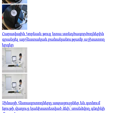
Հարավային Կորեան թույլ կտա ստեղծագործողներին
գրանցել արհեստական ​​բանականությամբ աշխատող
երգեր
Չինացի հետազոտողները ապացույցներ են գտնում
նյութի վաղուց կանխատեսված ձևի՝ սոսնձվող գնդիկի