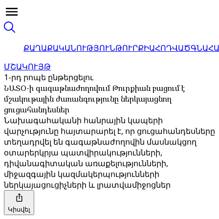
ՔԱՂԱՔԱԿԱՆՈՒԹՅՈՒՆ
ԹՈՒՐՔԻԱ
ՀՈԴՎԱԾ
ԳՆԱՀ
ՄՇԱԿՈՒՅԹ
1-րդ րոպե ընթերցելու
ՆԱՏՕ-ի գագաթնաժողովում Թուրքիան բացում է
մշակութային ժառանգությունը ներկայացնող
ցուցահանդեսներ
Նախագահականի հանրային կապերի
վարչությունը հայտարարել է, որ ցուցահանդեսները
տեղադրվել են գագաթնաժողովին մասնակցող
օտարերկրյա պատվիրակությունների,
դիվանագիտական ​​առաքելությունների,
միջազգային կազմակերպությունների
ներկայացուցիչների և լրատվամիջոցներ
Կիսվել