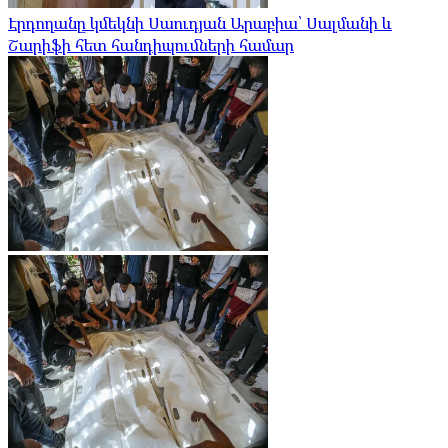
Էրդողանը կմեկնի Սաուդյան Արաբիա՝ Սալմանի և
Շարիֆի հետ հանդիպումների համար