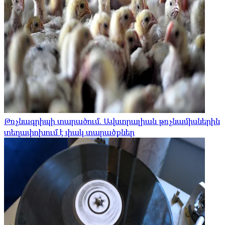
Թռչնագրիպի տարածում. Ավստրալիան թռչնամիսներին
տեղափոխում է փակ տարածքներ