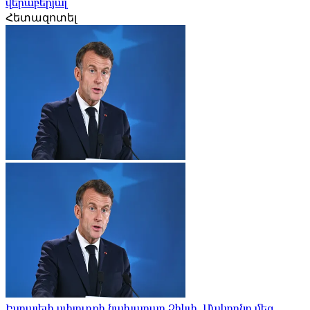
վերաբերյալ
Հետազոտել
Իսրայելի սփյուռքի նախարար Չիկլի. Մակրոնը մեզ