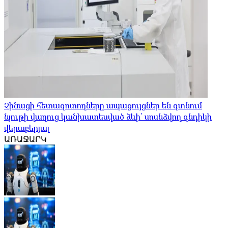
Չինացի հետազոտողները ապացույցներ են գտնում
նյութի վաղուց կանխատեսված ձևի՝ սոսնձվող գնդիկի
վերաբերյալ
ԱՌԱՋԱՐԿ