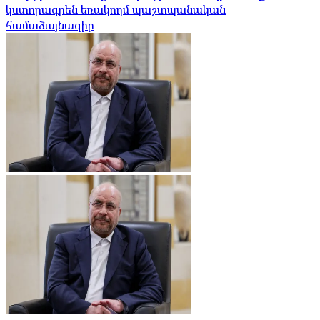
կստորագրեն եռակողմ պաշտպանական
համաձայնագիր