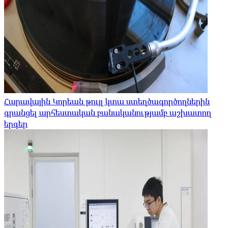
Հարավային Կորեան թույլ կտա ստեղծագործողներին
գրանցել արհեստական ​​բանականությամբ աշխատող
երգեր