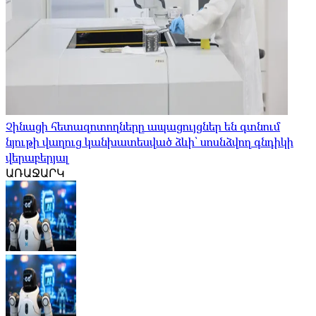
Չինացի հետազոտողները ապացույցներ են գտնում
նյութի վաղուց կանխատեսված ձևի՝ սոսնձվող գնդիկի
վերաբերյալ
ԱՌԱՋԱՐԿ