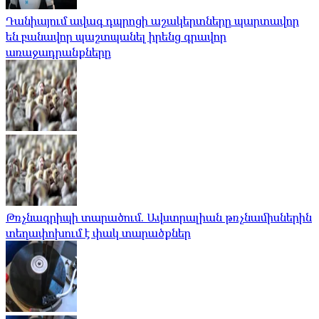
Դանիայում ավագ դպրոցի աշակերտները պարտավոր
են բանավոր պաշտպանել իրենց գրավոր
առաջադրանքները
Թռչնագրիպի տարածում. Ավստրալիան թռչնամիսներին
տեղափոխում է փակ տարածքներ