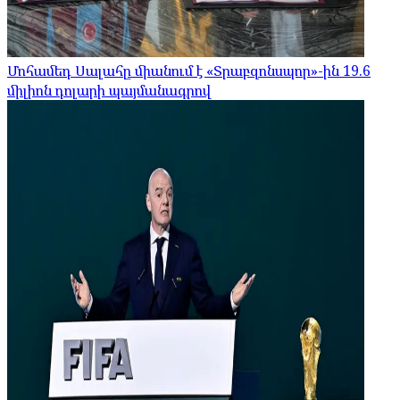
Մոհամեդ Սալահը միանում է «Տրաբզոնսպոր»-ին 19.6
միլիոն դոլարի պայմանագրով