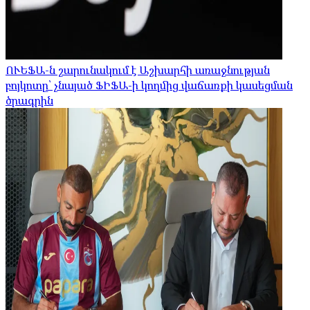
ՈՒԵՖԱ-ն շարունակում է Աշխարհի առաջնության
բոյկոտը՝ չնայած ՖԻՖԱ-ի կողմից վաճառքի կասեցման
ծրագրին