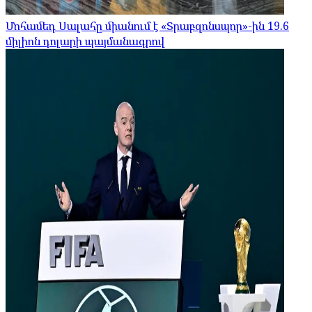
Մոհամեդ Սալահը միանում է «Տրաբզոնսպոր»-ին 19.6
միլիոն դոլարի պայմանագրով