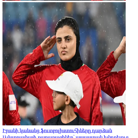
Իրանի կանանց ֆուտբոլիստուհիները դարձան
Ավստրալիայի քաղաքացիներ՝ ապաստան խնդրելուց