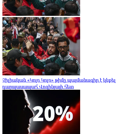
Չիլիական «Կոլո Կոլո» թիմը պայմանագիր է կնքել
դարպասապահ Վոզինյայի հետ