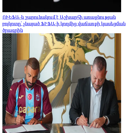
ՈՒԵՖԱ-ն շարունակում է Աշխարհի առաջնության
բոյկոտը՝ չնայած ՖԻՖԱ-ի կողմից վաճառքի կասեցման
ծրագրին