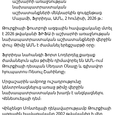
աշխարհի առաջնության
նախապատրաստական
աշխատանքների մեկնարկին զուգընթաց.
Մայամի, Ֆլորիդա, ԱՄՆ, 2 հունիսի, 2026 թ․:
Թուրքիայի ֆուտբոլի ազգային հավաքականը մտել
է 2026 թվականի ՖԻՖԱ-ի աշխարհի առաջնության
նախապատրաստական ​​աշխատանքների վերջին
փուլ։ Թիմը ԱՄՆ է ժամանել երեքշաբթի օրը։
Ֆլորիդա նահանգի Ֆորտ Լոդերդեյլ քաղաք
ժամանելուն պես թիմին դիմավորել են ԱՄՆ-ում
Թուրքիայի դեսպան Սեդատ Օնալը և գլխավոր
հյուպատոս Ռեսուլ Շահինոլը։
Մրցաշարին ամբողջ ուշադրությունը
կենտրոնացնելուց առաջ թիմը վերջին
նախապատրաստական ​​խաղն է անցկացնելու
Վենեսուելայի դեմ։
Վինչենցո Մոնտելայի ղեկավարությամբ Թուրքիայի
ազգային հավաքականը 2002 թվականից ի վեր