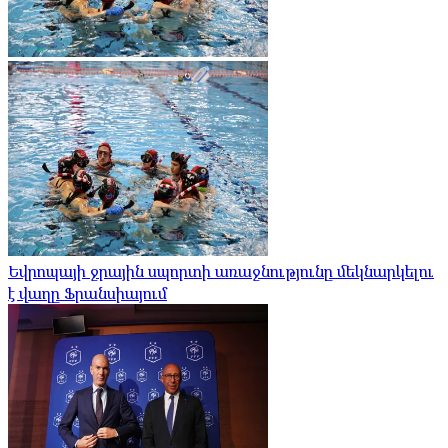
Եվրոպայի ջրային սպորտի առաջնությունը մեկնարկելու
է վաղը Ֆրանսիայում