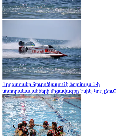
Ղրղզստանը հյուրընկալում է Ֆորմուլա 1-ի
մոտորանավակների մրցավազքը Իսիկ-Կուլ լճում