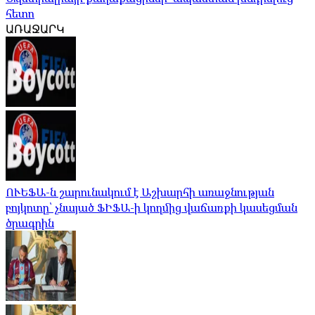
հետո
ԱՌԱՋԱՐԿ
ՈՒԵՖԱ-ն շարունակում է Աշխարհի առաջնության
բոյկոտը՝ չնայած ՖԻՖԱ-ի կողմից վաճառքի կասեցման
ծրագրին