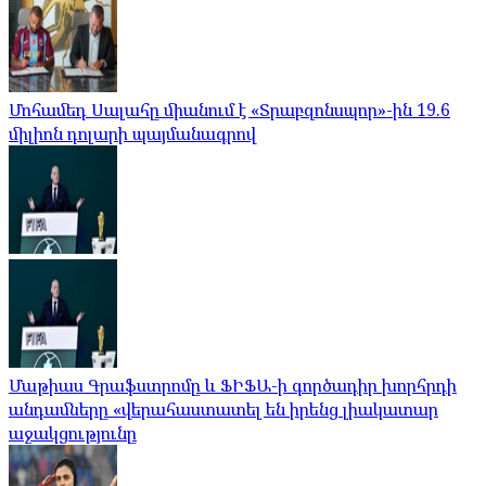
Մոհամեդ Սալահը միանում է «Տրաբզոնսպոր»-ին 19.6
միլիոն դոլարի պայմանագրով
Մաթիաս Գրաֆստրոմը և ՖԻՖԱ-ի գործադիր խորհրդի
անդամները «վերահաստատել են իրենց լիակատար
աջակցությունը