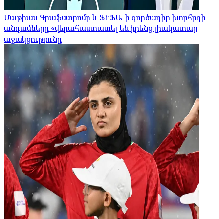
Մաթիաս Գրաֆստրոմը և ՖԻՖԱ-ի գործադիր խորհրդի
անդամները «վերահաստատել են իրենց լիակատար
աջակցությունը