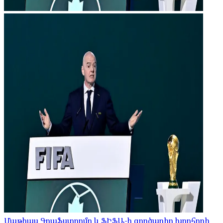
Մաթիաս Գրաֆստրոմը և ՖԻՖԱ-ի գործադիր խորհրդի