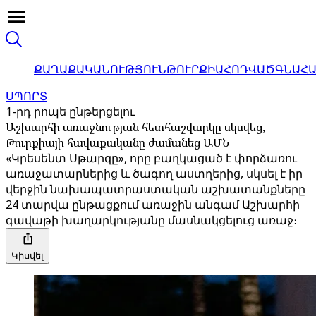
ՔԱՂԱՔԱԿԱՆՈՒԹՅՈՒՆ
ԹՈՒՐՔԻԱ
ՀՈԴՎԱԾ
ԳՆԱՀ
ՍՊՈՐՏ
1-րդ րոպե ընթերցելու
Աշխարհի առաջնության հետհաշվարկը սկսվեց,
Թուրքիայի հավաքականը ժամանեց ԱՄՆ
«Կրեսենտ Սթարզը», որը բաղկացած է փորձառու
առաջատարներից և ծագող աստղերից, սկսել է իր
վերջին նախապատրաստական ​​​​աշխատանքները
24 տարվա ընթացքում առաջին անգամ Աշխարհի
գավաթի խաղարկությանը մասնակցելուց առաջ։
Կիսվել