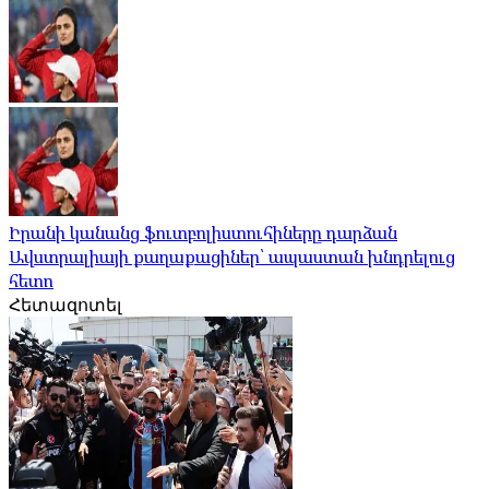
Իրանի կանանց ֆուտբոլիստուհիները դարձան
Ավստրալիայի քաղաքացիներ՝ ապաստան խնդրելուց
հետո
Հետազոտել