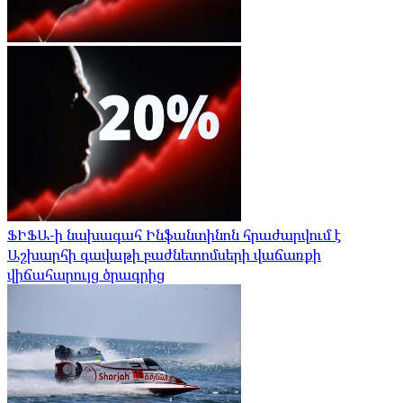
ՖԻՖԱ-ի նախագահ Ինֆանտինոն հրաժարվում է
Աշխարհի գավաթի բաժնետոմսերի վաճառքի
վիճահարույց ծրագրից