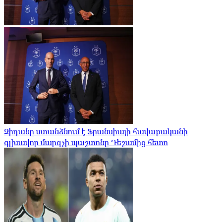
Զիդանը ստանձնում է Ֆրանսիայի հավաքականի
գլխավոր մարզչի պաշտոնը Դեշամից հետո