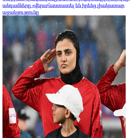
անդամները «վերահաստատել են իրենց լիակատար
աջակցությունը