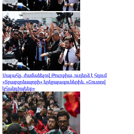
Սալահը, ժամանելով Թուրքիա, ուղերձ է հղում
«Տրաբզոնսպորի» երկրպագուներին. «Շուտով
կհանդիպենք»