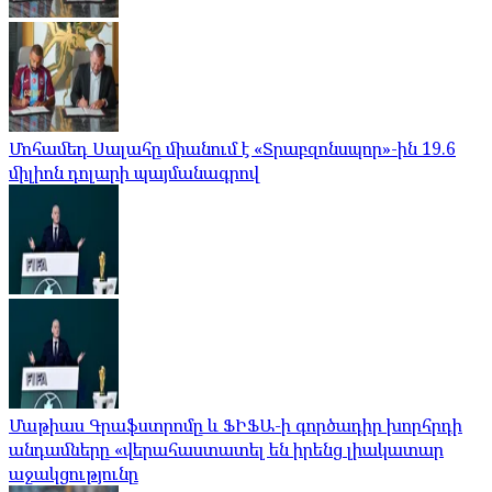
Մոհամեդ Սալահը միանում է «Տրաբզոնսպոր»-ին 19.6
միլիոն դոլարի պայմանագրով
Մաթիաս Գրաֆստրոմը և ՖԻՖԱ-ի գործադիր խորհրդի
անդամները «վերահաստատել են իրենց լիակատար
աջակցությունը