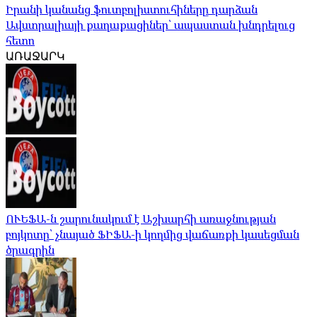
Իրանի կանանց ֆուտբոլիստուհիները դարձան
Ավստրալիայի քաղաքացիներ՝ ապաստան խնդրելուց
հետո
ԱՌԱՋԱՐԿ
ՈՒԵՖԱ-ն շարունակում է Աշխարհի առաջնության
բոյկոտը՝ չնայած ՖԻՖԱ-ի կողմից վաճառքի կասեցման
ծրագրին