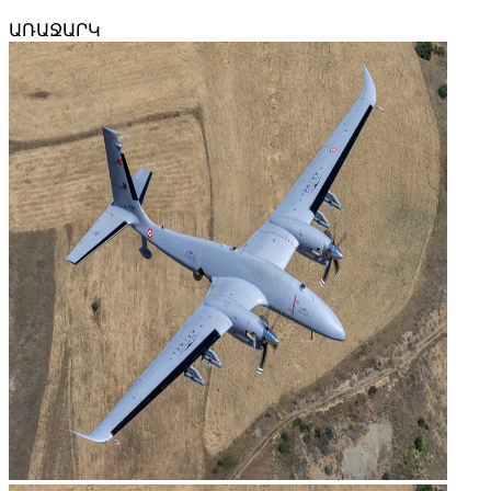
ԱՌԱՋԱՐԿ