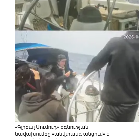
«Գլոբալ Սումուդ» օգնության
նավախումբը «անվտանգ անցում» է