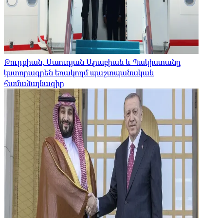
Թուրքիան, Սաուդյան Արաբիան և Պակիստանը
կստորագրեն եռակողմ պաշտպանական
համաձայնագիր