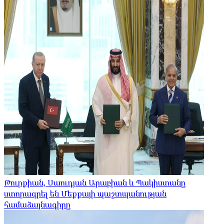
Թուրքիան, Սաուդյան Արաբիան և Պակիստանը
ստորագրել են Մեքքայի պաշտպանության
համաձայնագիրը