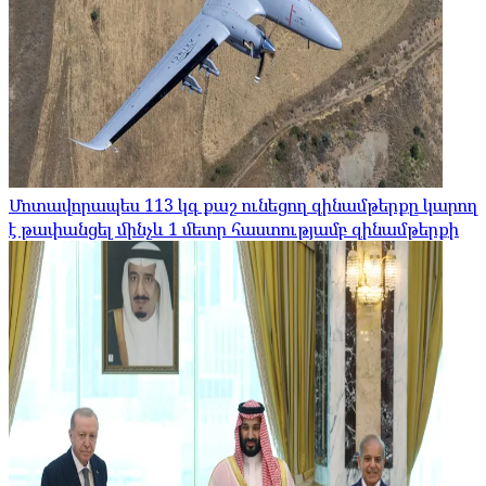
Մոտավորապես 113 կգ քաշ ունեցող զինամթերքը կարող
է թափանցել մինչև 1 մետր հաստությամբ զինամթերքի