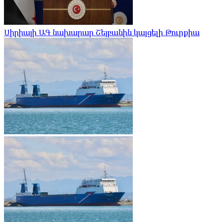
Սիրիայի ԱԳ նախարար Շեյբանին կայցելի Թուրքիա