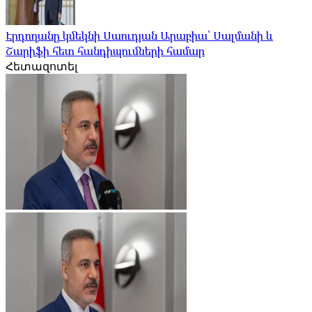
Էրդողանը կմեկնի Սաուդյան Արաբիա՝ Սալմանի և
Շարիֆի հետ հանդիպումների համար
Հետազոտել