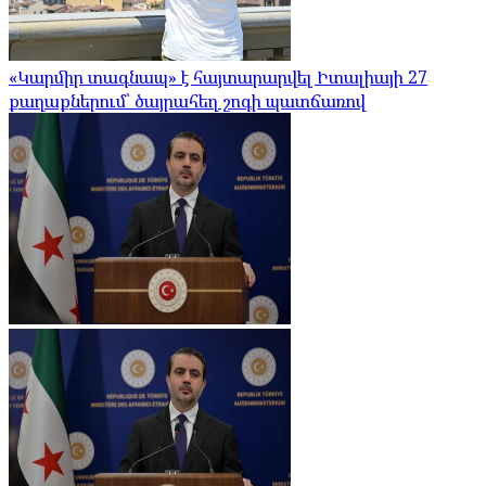
«Կարմիր տագնապ» է հայտարարվել Իտալիայի 27
քաղաքներում՝ ծայրահեղ շոգի պատճառով