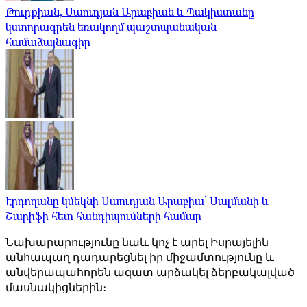
Թուրքիան, Սաուդյան Արաբիան և Պակիստանը
կստորագրեն եռակողմ պաշտպանական
համաձայնագիր
Էրդողանը կմեկնի Սաուդյան Արաբիա՝ Սալմանի և
Շարիֆի հետ հանդիպումների համար
Նախարարությունը նաև կոչ է արել Իսրայելին
անհապաղ դադարեցնել իր միջամտությունը և
անվերապահորեն ազատ արձակել ձերբակալված
մասնակիցներին։