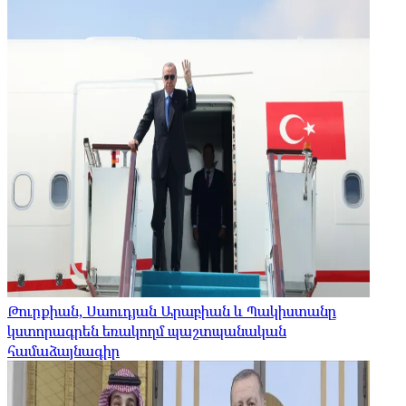
Թուրքիան, Սաուդյան Արաբիան և Պակիստանը
կստորագրեն եռակողմ պաշտպանական
համաձայնագիր