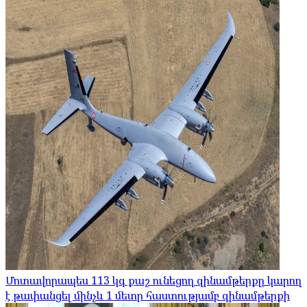
Մոտավորապես 113 կգ քաշ ունեցող զինամթերքը կարող
է թափանցել մինչև 1 մետր հաստությամբ զինամթերքի