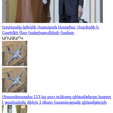
Էրդողանը կմեկնի Սաուդյան Արաբիա՝ Սալմանի և
Շարիֆի հետ հանդիպումների համար
ԱՌԱՋԱՐԿ
Մոտավորապես 113 կգ քաշ ունեցող զինամթերքը կարող
է թափանցել մինչև 1 մետր հաստությամբ զինամթերքի