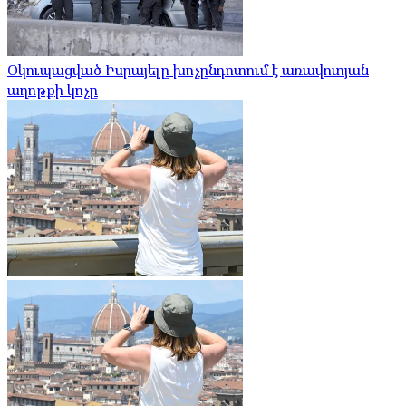
Օկուպացված Իսրայելը խոչընդոտում է առավոտյան
աղոթքի կոչը