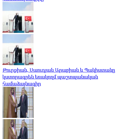
Թուրքիան, Սաուդյան Արաբիան և Պակիստանը
կստորագրեն եռակողմ պաշտպանական
համաձայնագիր