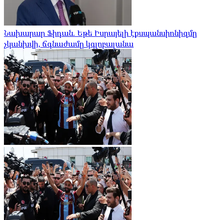
Նախարար Ֆիդան. Եթե Իսրայելի էքսպանսիոնիզմը
չկանխվի, ճգնաժամը կգլոբալանա