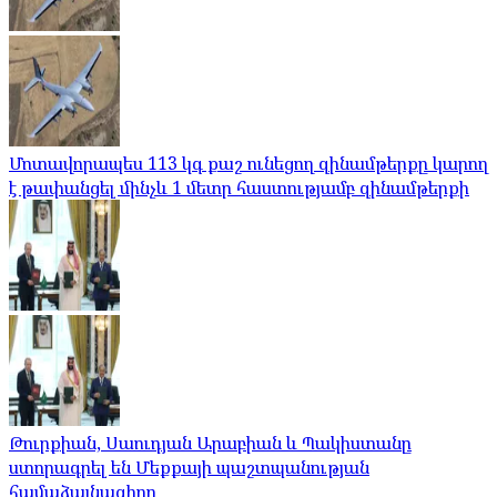
Մոտավորապես 113 կգ քաշ ունեցող զինամթերքը կարող
է թափանցել մինչև 1 մետր հաստությամբ զինամթերքի
Թուրքիան, Սաուդյան Արաբիան և Պակիստանը
ստորագրել են Մեքքայի պաշտպանության
համաձայնագիրը