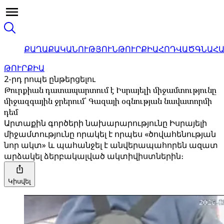
ՔԱՂԱՔԱԿԱՆՈՒԹՅՈՒՆ
ԹՈՒՐՔԻԱ
ՀՈԴՎԱԾ
ԳՆԱՀ
ԹՈՒՐՔԻԱ
2-րդ րոպե ընթերցելու
Թուրքիան դատապարտում է Իսրայելի միջամտությունը
միջազգային ջրերում՝ Գազայի օգնության նավատորմի
դեմ
Արտաքին գործերի նախարարությունը Իսրայելի
միջամտությունը որակել է որպես «ծովահենության
նոր ակտ» և պահանջել է անվերապահորեն ազատ
արձակել ձերբակալված ակտիվիստներին։
Կիսվել