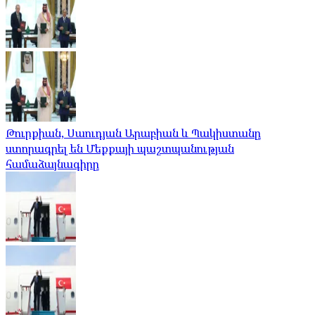
Թուրքիան, Սաուդյան Արաբիան և Պակիստանը
ստորագրել են Մեքքայի պաշտպանության
համաձայնագիրը