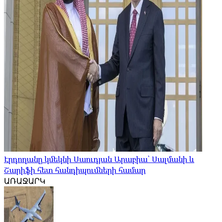
Էրդողանը կմեկնի Սաուդյան Արաբիա՝ Սալմանի և
Շարիֆի հետ հանդիպումների համար
ԱՌԱՋԱՐԿ