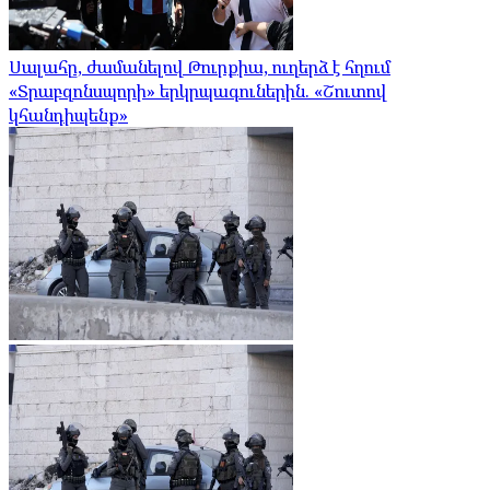
Սալահը, ժամանելով Թուրքիա, ուղերձ է հղում
«Տրաբզոնսպորի» երկրպագուներին. «Շուտով
կհանդիպենք»