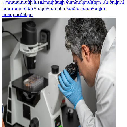
Ռուսաստանի և Ուկրաինայի հարձակումները Սև ծովում
խաթարում են հացահատիկի համաշխարհային
առաքումները