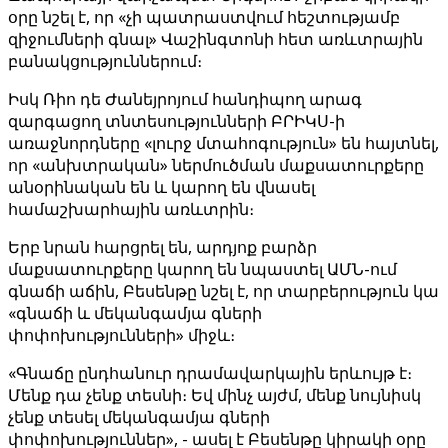
օրը նշել է, որ «չի պատրաստվում հեշտությամբ
զիջումների գնալ» Վաշինգտոնի հետ առևտրային
բանակցություններում։
Իսկ Ռիո դե Ժանեյրոյում հանդիպող արագ
զարգացող տնտեսությունների ԲՐԻԿՍ-ի
առաջնորդները «լուրջ մտահոգություն» են հայտնել,
որ «անխտրական» ներմուծման մաքսատուրքերը
անօրինական են և կարող են վնասել
համաշխարհային առևտրին։
Երբ նրան հարցրել են, արդյոք բարձր
մաքսատուրքերը կարող են նպաստել ԱՄՆ-ում
գնաճի աճին, Բեսենթը նշել է, որ տարբերություն կա
«գնաճի և մեկանգամյա գների
փոփոխությունների» միջև։
«Գնաճը ընդհանուր դրամավարկային երևույթ է։
Մենք դա չենք տեսնի։ Եվ մինչ այժմ, մենք նույնիսկ
չենք տեսել մեկանգամյա գների
փոփոխություններ», - ասել է Բեսենթը կիրակի օրը