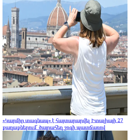
«Կարմիր տագնապ» է հայտարարվել Իտալիայի 27
քաղաքներում՝ ծայրահեղ շոգի պատճառով