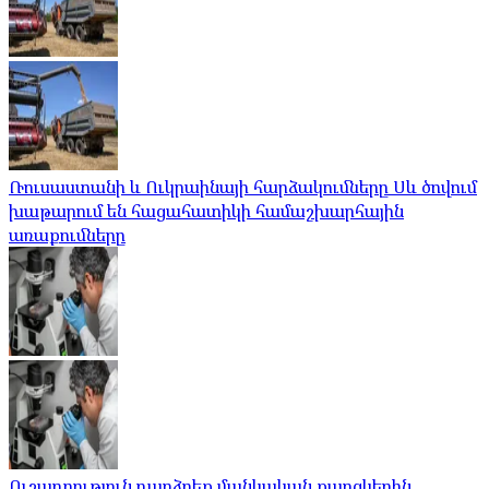
Ռուսաստանի և Ուկրաինայի հարձակումները Սև ծովում
խաթարում են հացահատիկի համաշխարհային
առաքումները
Ուշադրություն դարձրեք մանկական քաղցկեղին