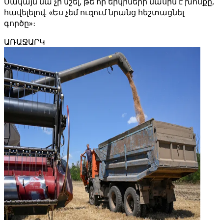
Սակայն նա չի նշել, թե որ երկրների մասին է խոսքը,
հավելելով. «Ես չեմ ուզում նրանց հեշտացնել
գործը»։
ԱՌԱՋԱՐԿ