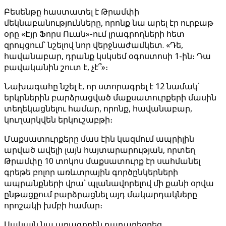
Բեսենթը հաստատել է Թրամփի
մեկնաբանությունները, որոնք նա արել էր ուրբաթ
օրը «Էյր Ֆորս Ուան»-ում լրագրողների հետ
զրույցում՝ նշելով նոր վերջնաժամկետ. «Դե,
հավանաբար, դրանք կսկսեմ օգոստոսի 1-ին։ Դա
բավականին շուտ է, չէ՞»։
Նախագահը նշել է, որ ստորագրել է 12 նամակ՝
երկրներին բարձրացված մաքսատուրքերի մասին
տեղեկացնելու համար, որոնք, հավանաբար,
կուղարկվեն երկուշաբթի։
Մաքսատուրքերը մաս էին կազմում ապրիլին
արված ավելի լայն հայտարարության, որտեղ
Թրամփը 10 տոկոս մաքսատուրք էր սահմանել
գրեթե բոլոր առևտրային գործընկերների
ապրանքների վրա՝ պլանավորելով մի քանի օրվա
ընթացքում բարձրացնել այդ մակարդակները
որոշակի խմբի համար։
Սակայն նա արագորեն դադարեցրեց