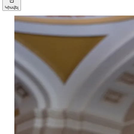
Կիսվել