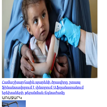
Համաշխարհային պարենի ծրագիրը շտապ
ֆինանսավորում է փնտրում Աֆղանստանում
երեխաների թերսնման ճգնաժամը
ԱՌԱՋԱՐԿ