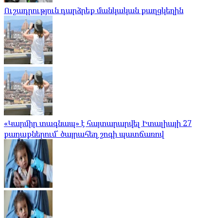
Ուշադրություն դարձրեք մանկական քաղցկեղին
«Կարմիր տագնապ» է հայտարարվել Իտալիայի 27
քաղաքներում՝ ծայրահեղ շոգի պատճառով