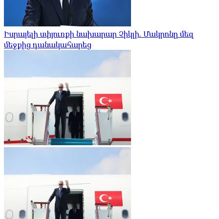
Իսրայելի սփյուռքի նախարար Չիկլի. Մակրոնը մեզ
մեջքից դանակահարեց