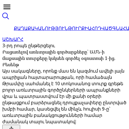
ՔԱՂԱՔԱԿԱՆՈՒԹՅՈՒՆ
ԹՈՒՐՔԻԱ
ՀՈԴՎԱԾ
ԳՆԱՀ
ԱՇԽԱՐՀ
3-րդ րոպե ընթերցելու
Բացառելով առևտրային գործարքները՝ ԱՄՆ-ի
մաքսային տուրքերը կսկսեն գործել օգոստոսի 1-ից.
Բեսենթ
Այս սակագները, որոնք մաս են կազմում ավելի լայն
ապրիլյան հայտարարության, որի համաձայն
Թրամփը սահմանել է 10 տոկոսանոց տուրք գրեթե
բոլոր առևտրային գործընկերների ապրանքների
վրա և պատրաստվում էր մի քանի օրերի
ընթացքում բարձրացնել դրույքաչափերը ընտրված
խմբի համար, կասեցվել են մինչև հուլիսի 9-ը՝
առևտրային բանակցությունների համար
ժամանակ տալու նպատակով: