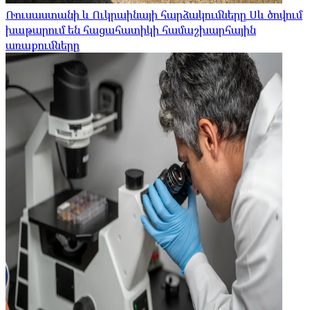
Ռուսաստանի և Ուկրաինայի հարձակումները Սև ծովում
խաթարում են հացահատիկի համաշխարհային
առաքումները