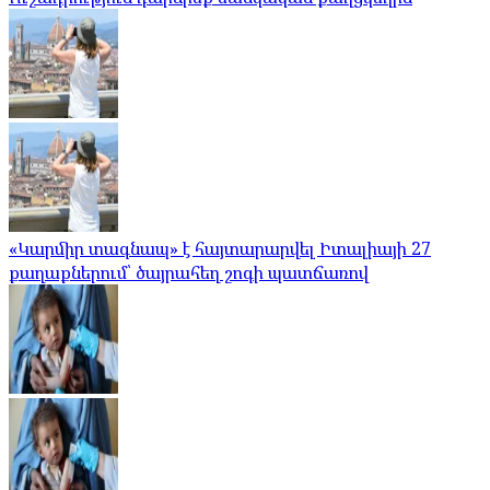
«Կարմիր տագնապ» է հայտարարվել Իտալիայի 27
քաղաքներում՝ ծայրահեղ շոգի պատճառով