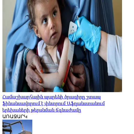
Համաշխարհային պարենի ծրագիրը շտապ
ֆինանսավորում է փնտրում Աֆղանստանում
երեխաների թերսնման ճգնաժամը
ԱՌԱՋԱՐԿ