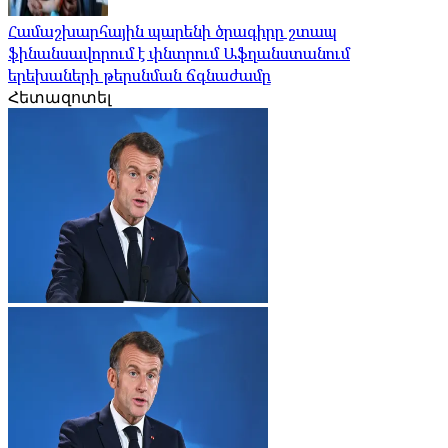
Համաշխարհային պարենի ծրագիրը շտապ
ֆինանսավորում է փնտրում Աֆղանստանում
երեխաների թերսնման ճգնաժամը
Հետազոտել