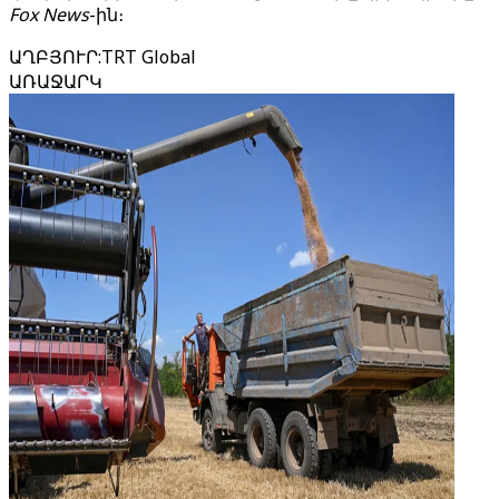
Fox News
-ին։
ԱՂԲՅՈՒՐ
:
TRT Global
ԱՌԱՋԱՐԿ