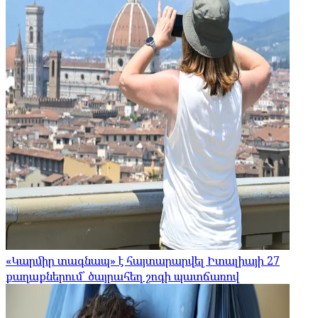
«Կարմիր տագնապ» է հայտարարվել Իտալիայի 27
քաղաքներում՝ ծայրահեղ շոգի պատճառով