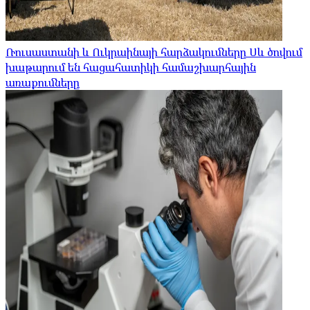
Ռուսաստանի և Ուկրաինայի հարձակումները Սև ծովում
խաթարում են հացահատիկի համաշխարհային
առաքումները