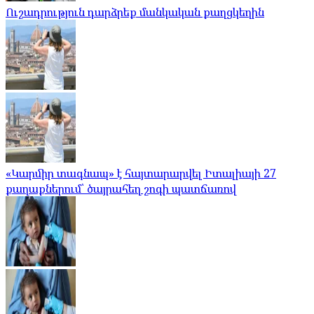
Ուշադրություն դարձրեք մանկական քաղցկեղին
«Կարմիր տագնապ» է հայտարարվել Իտալիայի 27
քաղաքներում՝ ծայրահեղ շոգի պատճառով