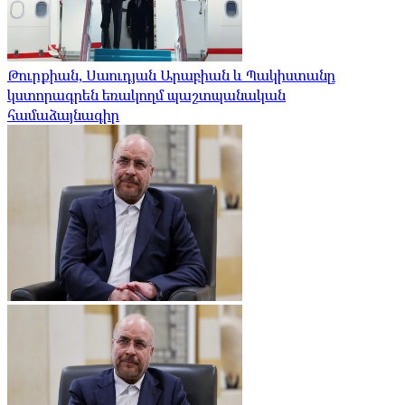
Թուրքիան, Սաուդյան Արաբիան և Պակիստանը
կստորագրեն եռակողմ պաշտպանական
համաձայնագիր