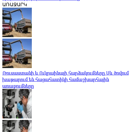
ԱՌԱՋԱՐԿ
Ռուսաստանի և Ուկրաինայի հարձակումները Սև ծովում
խաթարում են հացահատիկի համաշխարհային
առաքումները