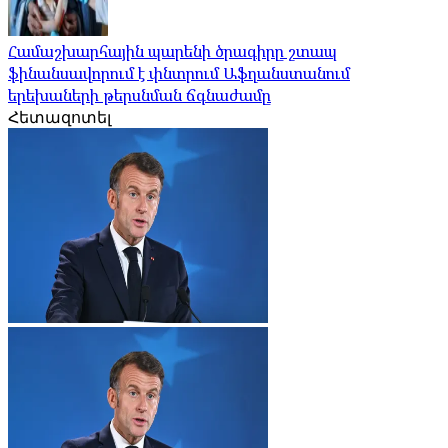
Համաշխարհային պարենի ծրագիրը շտապ
ֆինանսավորում է փնտրում Աֆղանստանում
երեխաների թերսնման ճգնաժամը
Հետազոտել