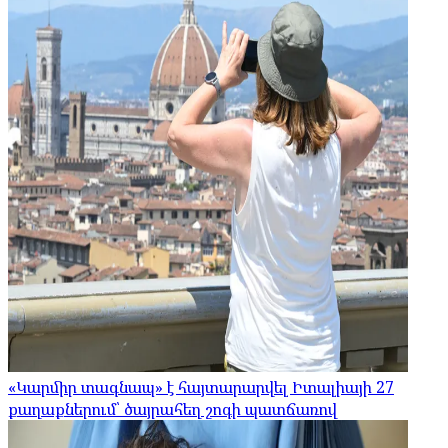
«Կարմիր տագնապ» է հայտարարվել Իտալիայի 27
քաղաքներում՝ ծայրահեղ շոգի պատճառով