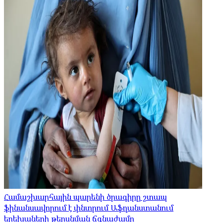
Համաշխարհային պարենի ծրագիրը շտապ
ֆինանսավորում է փնտրում Աֆղանստանում
երեխաների թերսնման ճգնաժամը