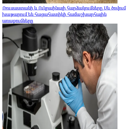
Ռուսաստանի և Ուկրաինայի հարձակումները Սև ծովում
խաթարում են հացահատիկի համաշխարհային
առաքումները