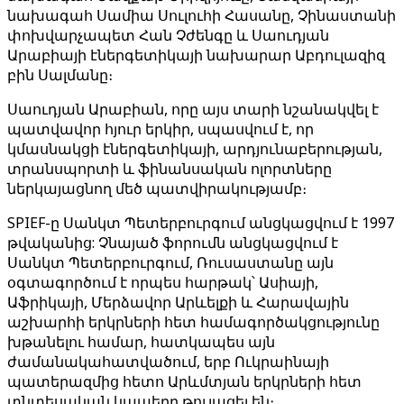
նախագահ Սամիա Սուլուհի Հասանը, Չինաստանի
փոխվարչապետ Հան Չժենգը և Սաուդյան
Արաբիայի էներգետիկայի նախարար Աբդուլազիզ
բին Սալմանը։
Սաուդյան Արաբիան, որը այս տարի նշանակվել է
պատվավոր հյուր երկիր, սպասվում է, որ
կմասնակցի էներգետիկայի, արդյունաբերության,
տրանսպորտի և ֆինանսական ոլորտները
ներկայացնող մեծ պատվիրակությամբ։
SPIEF-ը Սանկտ Պետերբուրգում անցկացվում է 1997
թվականից: Չնայած ֆորումն անցկացվում է
Սանկտ Պետերբուրգում, Ռուսաստանը այն
օգտագործում է որպես հարթակ՝ Ասիայի,
Աֆրիկայի, Մերձավոր Արևելքի և Հարավային
աշխարհի երկրների հետ համագործակցությունը
խթանելու համար, հատկապես այն
ժամանակահատվածում, երբ Ուկրաինայի
պատերազմից հետո Արևմտյան երկրների հետ
տնտեսական կապերը թուլացել են։