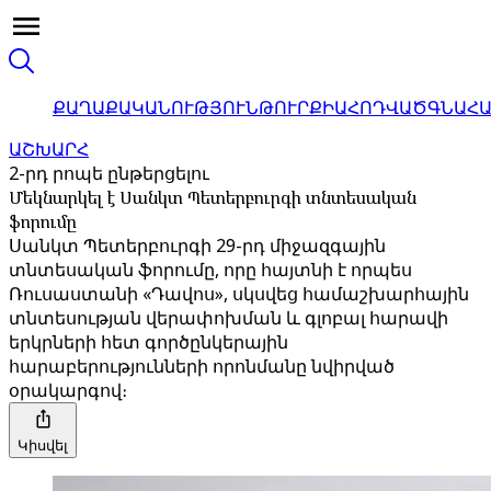
ՔԱՂԱՔԱԿԱՆՈՒԹՅՈՒՆ
ԹՈՒՐՔԻԱ
ՀՈԴՎԱԾ
ԳՆԱՀ
ԱՇԽԱՐՀ
2-րդ րոպե ընթերցելու
Մեկնարկել է Սանկտ Պետերբուրգի տնտեսական
ֆորումը
Սանկտ Պետերբուրգի 29-րդ միջազգային
տնտեսական ֆորումը, որը հայտնի է որպես
Ռուսաստանի «Դավոս», սկսվեց համաշխարհային
տնտեսության վերափոխման և գլոբալ հարավի
երկրների հետ գործընկերային
հարաբերությունների որոնմանը նվիրված
օրակարգով։
Կիսվել