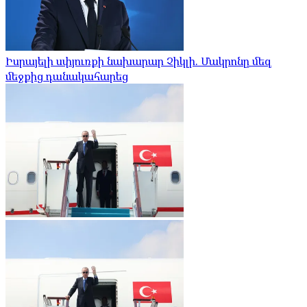
Իսրայելի սփյուռքի նախարար Չիկլի. Մակրոնը մեզ
մեջքից դանակահարեց