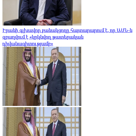
Իրանի գլխավոր բանակցողը հայտարարում է, որ ԱՄՆ-ն
զբաղվում է «կրկնվող թատերական
դիվանագիտությամբ»