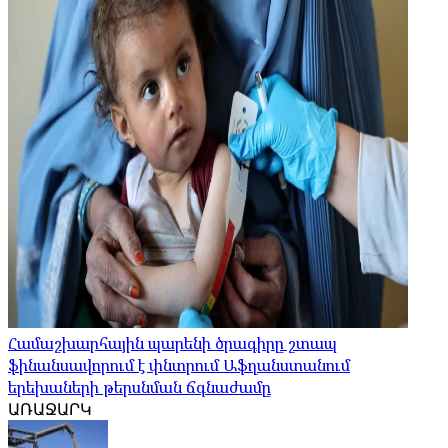
Համաշխարհային պարենի ծրագիրը շտապ
ֆինանսավորում է փնտրում Աֆղանստանում
երեխաների թերսնման ճգնաժամը
ԱՌԱՋԱՐԿ