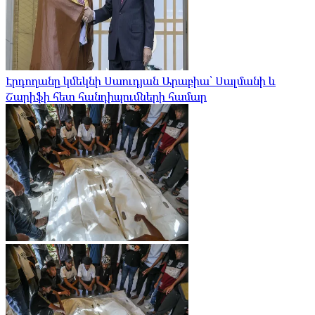
Էրդողանը կմեկնի Սաուդյան Արաբիա՝ Սալմանի և
Շարիֆի հետ հանդիպումների համար