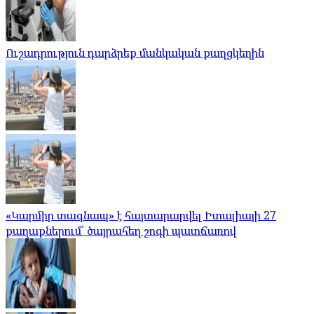
Ուշադրություն դարձրեք մանկական քաղցկեղին
«Կարմիր տագնապ» է հայտարարվել Իտալիայի 27
քաղաքներում՝ ծայրահեղ շոգի պատճառով