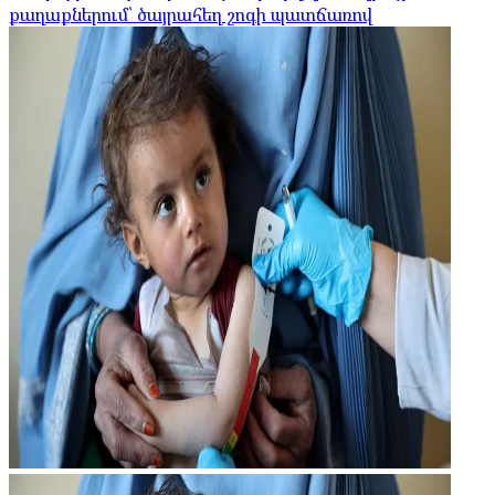
քաղաքներում՝ ծայրահեղ շոգի պատճառով