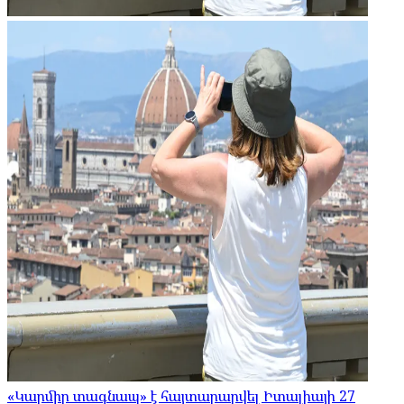
«Կարմիր տագնապ» է հայտարարվել Իտալիայի 27