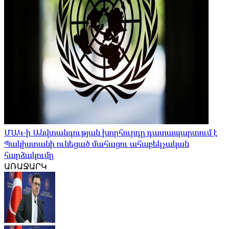
ՄԱԿ-ի Անվտանգության խորհուրդը դատապարտում է
Պակիստանի ունեցած մահացու ահաբեկչական
հարձակումը
ԱՌԱՋԱՐԿ