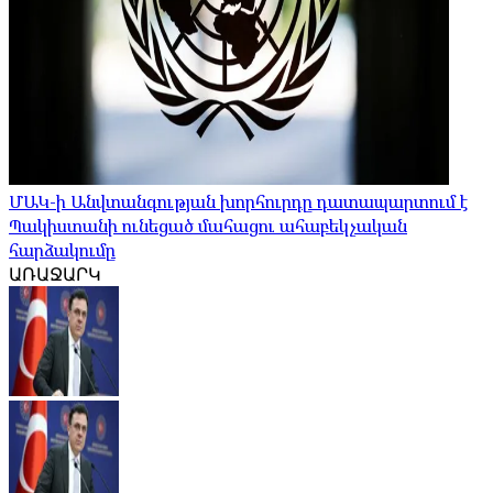
ՄԱԿ-ի Անվտանգության խորհուրդը դատապարտում է
Պակիստանի ունեցած մահացու ահաբեկչական
հարձակումը
ԱՌԱՋԱՐԿ