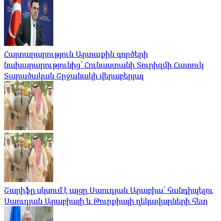
Հայտարարություն Արտաքին գործերի
նախարարությունից՝ Հունաստանի Տուրիզմի Հատուկ
Տարածական Շրջանակի վերաբերյալ
Շարիֆը սկսում է այցը Սաուդյան Արաբիա՝ հանդիպելու
Սաուդյան Արաբիայի և Թուրքիայի ղեկավարների հետ