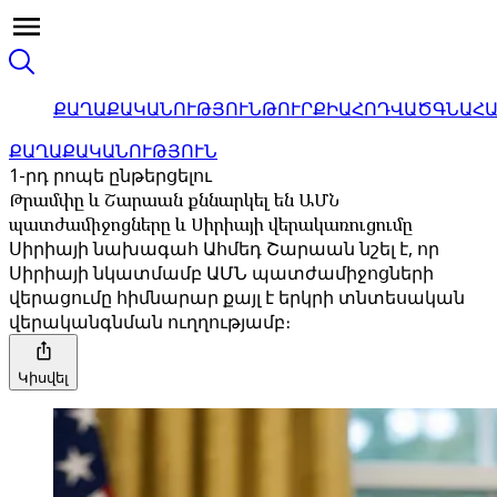
ՔԱՂԱՔԱԿԱՆՈՒԹՅՈՒՆ
ԹՈՒՐՔԻԱ
ՀՈԴՎԱԾ
ԳՆԱՀ
ՔԱՂԱՔԱԿԱՆՈՒԹՅՈՒՆ
1-րդ րոպե ընթերցելու
Թրամփը և Շարաան քննարկել են ԱՄՆ
պատժամիջոցները և Սիրիայի վերակառուցումը
Սիրիայի նախագահ Ահմեդ Շարաան նշել է, որ
Սիրիայի նկատմամբ ԱՄՆ պատժամիջոցների
վերացումը հիմնարար քայլ է երկրի տնտեսական
վերականգնման ուղղությամբ։
Կիսվել