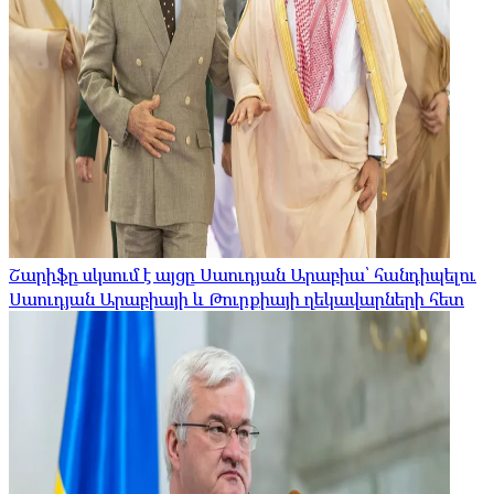
Շարիֆը սկսում է այցը Սաուդյան Արաբիա՝ հանդիպելու
Սաուդյան Արաբիայի և Թուրքիայի ղեկավարների հետ