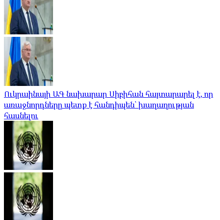
Ուկրաինայի ԱԳ նախարար Սիբիհան հայտարարել է, որ
առաջնորդները պետք է հանդիպեն՝ խաղաղության
հասնելու