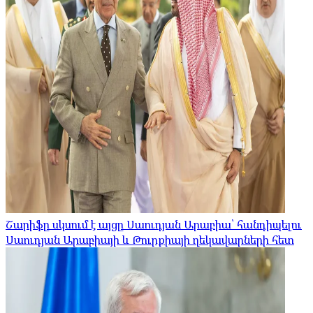
Շարիֆը սկսում է այցը Սաուդյան Արաբիա՝ հանդիպելու
Սաուդյան Արաբիայի և Թուրքիայի ղեկավարների հետ