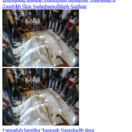
Շարիֆի հետ հանդիպումների համար
Իսրայելի կողմից Գազայի հատվածի վրա