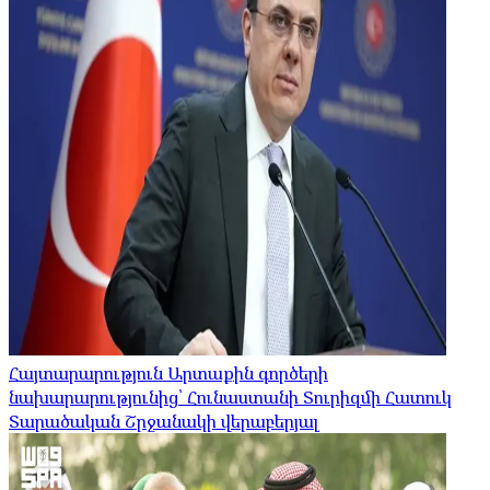
Հայտարարություն Արտաքին գործերի
նախարարությունից՝ Հունաստանի Տուրիզմի Հատուկ
Տարածական Շրջանակի վերաբերյալ