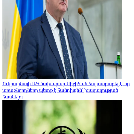
Ուկրաինայի ԱԳ նախարար Սիբիհան հայտարարել է, որ
առաջնորդները պետք է հանդիպեն՝ խաղաղության
հասնելու