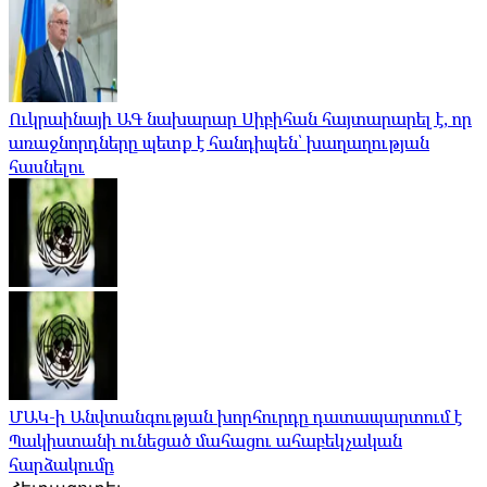
Ուկրաինայի ԱԳ նախարար Սիբիհան հայտարարել է, որ
առաջնորդները պետք է հանդիպեն՝ խաղաղության
հասնելու
ՄԱԿ-ի Անվտանգության խորհուրդը դատապարտում է
Պակիստանի ունեցած մահացու ահաբեկչական
հարձակումը