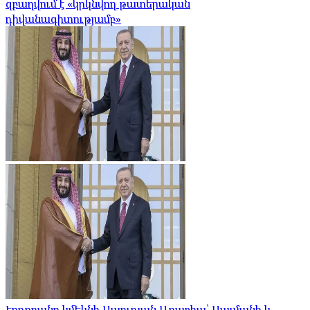
զբաղվում է «կրկնվող թատերական
դիվանագիտությամբ»
Էրդողանը կմեկնի Սաուդյան Արաբիա՝ Սալմանի և