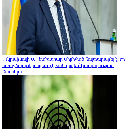
Ուկրաինայի ԱԳ նախարար Սիբիհան հայտարարել է, որ
առաջնորդները պետք է հանդիպեն՝ խաղաղության
հասնելու