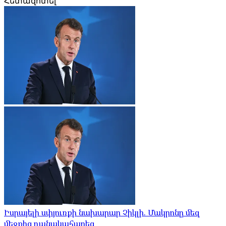
Հետազոտել
Իսրայելի սփյուռքի նախարար Չիկլի. Մակրոնը մեզ
մեջքից դանակահարեց