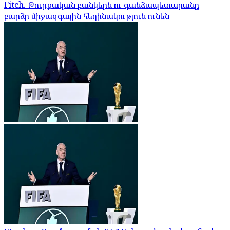
Fitch. Թուրքական բանկերն ու գանձապետարանը
բարձր միջազգային հեղինակություն ունեն