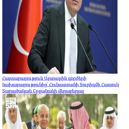
Հայտարարություն Արտաքին գործերի
նախարարությունից՝ Հունաստանի Տուրիզմի Հատուկ
Տարածական Շրջանակի վերաբերյալ