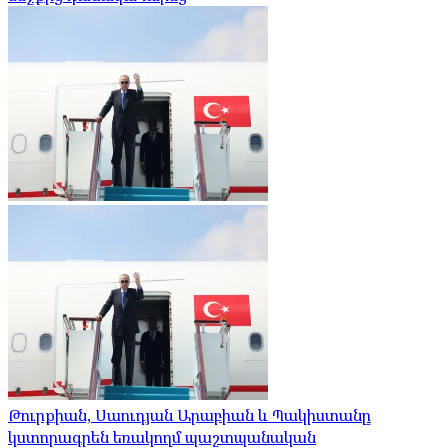
Թուրքիան, Սաուդյան Արաբիան և Պակիստանը
կստորագրեն եռակողմ պաշտպանական