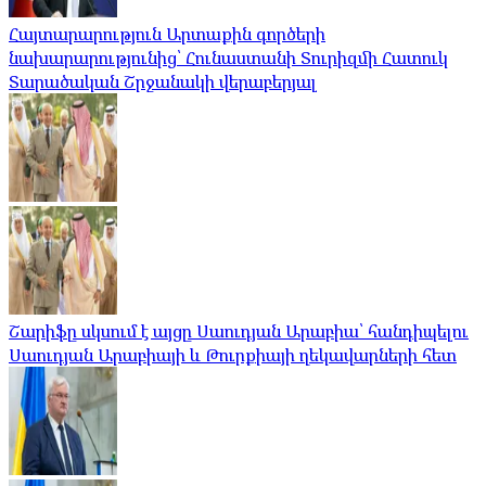
Հայտարարություն Արտաքին գործերի
նախարարությունից՝ Հունաստանի Տուրիզմի Հատուկ
Տարածական Շրջանակի վերաբերյալ
Շարիֆը սկսում է այցը Սաուդյան Արաբիա՝ հանդիպելու
Սաուդյան Արաբիայի և Թուրքիայի ղեկավարների հետ