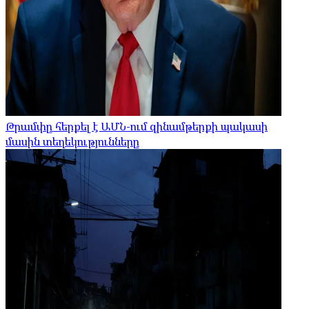
Թրամփը հերքել է ԱՄՆ-ում զինամթերքի պակասի
մասին տեղեկությունները