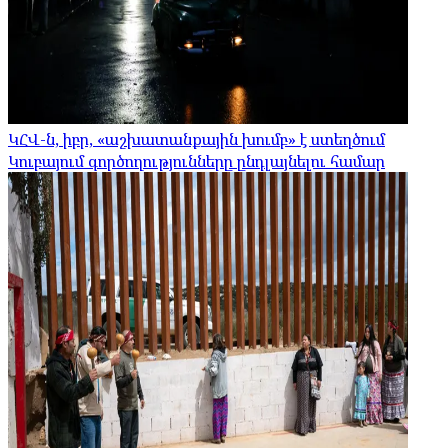
ԿՀՎ-ն, իբր, «աշխատանքային խումբ» է ստեղծում
Կուբայում գործողությունները ընդլայնելու համար