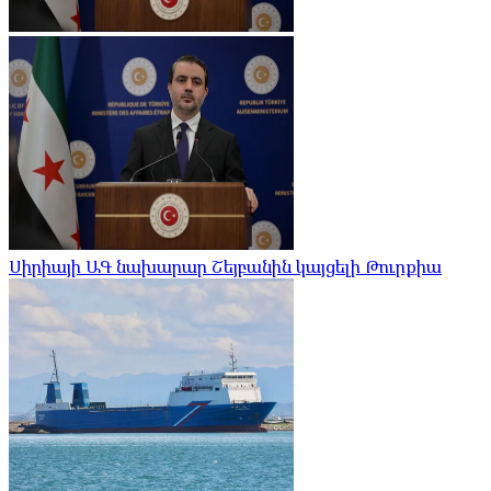
Սիրիայի ԱԳ նախարար Շեյբանին կայցելի Թուրքիա