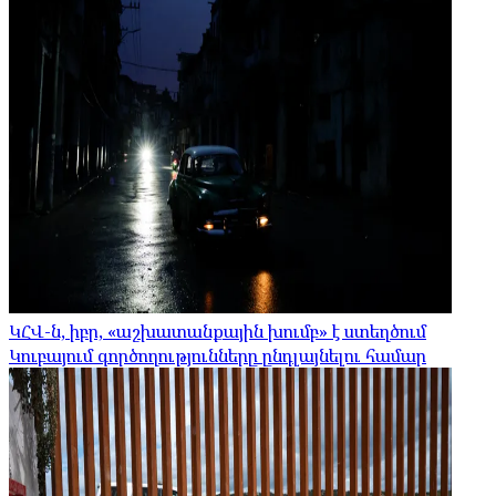
ԿՀՎ-ն, իբր, «աշխատանքային խումբ» է ստեղծում
Կուբայում գործողությունները ընդլայնելու համար