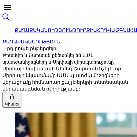
ՔԱՂԱՔԱԿԱՆՈՒԹՅՈՒՆ
ԹՈՒՐՔԻԱ
ՀՈԴՎԱԾ
ԳՆԱՀ
ՔԱՂԱՔԱԿԱՆՈՒԹՅՈՒՆ
1-րդ րոպե ընթերցելու
Թրամփը և Շարաան քննարկել են ԱՄՆ
պատժամիջոցները և Սիրիայի վերակառուցումը
Սիրիայի նախագահ Ահմեդ Շարաան նշել է, որ
Սիրիայի նկատմամբ ԱՄՆ պատժամիջոցների
վերացումը հիմնարար քայլ է երկրի տնտեսական
վերականգնման ուղղությամբ։
Կիսվել