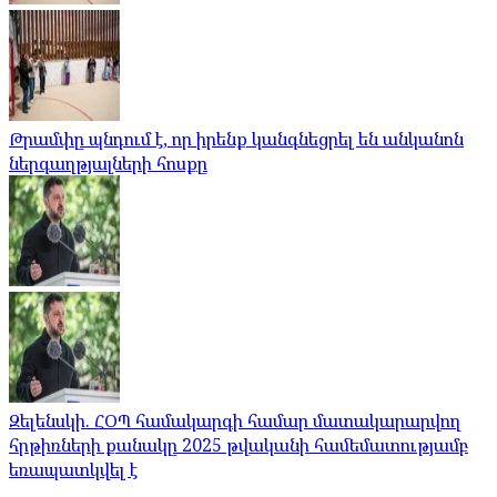
Թրամփը պնդում է, որ իրենք կանգնեցրել են անկանոն
ներգաղթյալների հոսքը
Զելենսկի. ՀՕՊ համակարգի համար մատակարարվող
հրթիռների քանակը 2025 թվականի համեմատությամբ
եռապատկվել է