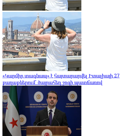
«Կարմիր տագնապ» է հայտարարվել Իտալիայի 27
քաղաքներում՝ ծայրահեղ շոգի պատճառով