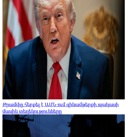
Թրամփը հերքել է ԱՄՆ-ում զինամթերքի պակասի
մասին տեղեկությունները