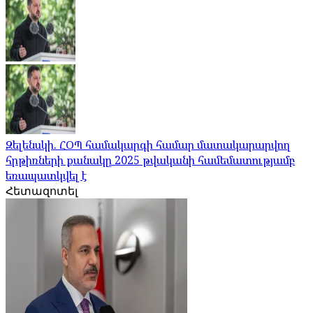
Զելենսկի. ՀՕՊ համակարգի համար մատակարարվող
հրթիռների քանակը 2025 թվականի համեմատությամբ
եռապատկվել է
Հետազոտել