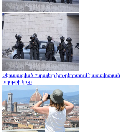
Օկուպացված Իսրայելը խոչընդոտում է առավոտյան
աղոթքի կոչը