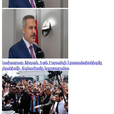
Նախարար Ֆիդան. Եթե Իսրայելի էքսպանսիոնիզմը
չկանխվի, ճգնաժամը կգլոբալանա