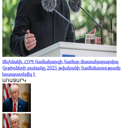
Զելենսկի. ՀՕՊ համակարգի համար մատակարարվող
հրթիռների քանակը 2025 թվականի համեմատությամբ
եռապատկվել է
ԱՌԱՋԱՐԿ