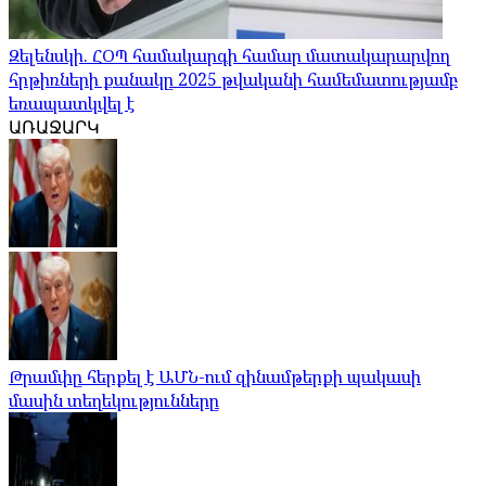
Զելենսկի. ՀՕՊ համակարգի համար մատակարարվող
հրթիռների քանակը 2025 թվականի համեմատությամբ
եռապատկվել է
ԱՌԱՋԱՐԿ
Թրամփը հերքել է ԱՄՆ-ում զինամթերքի պակասի
մասին տեղեկությունները