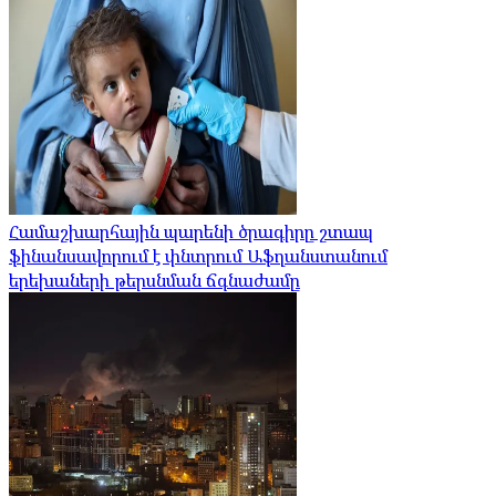
Համաշխարհային պարենի ծրագիրը շտապ
ֆինանսավորում է փնտրում Աֆղանստանում
երեխաների թերսնման ճգնաժամը