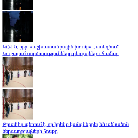
ԿՀՎ-ն, իբր, «աշխատանքային խումբ» է ստեղծում
Կուբայում գործողությունները ընդլայնելու համար
Թրամփը պնդում է, որ իրենք կանգնեցրել են անկանոն
ներգաղթյալների հոսքը