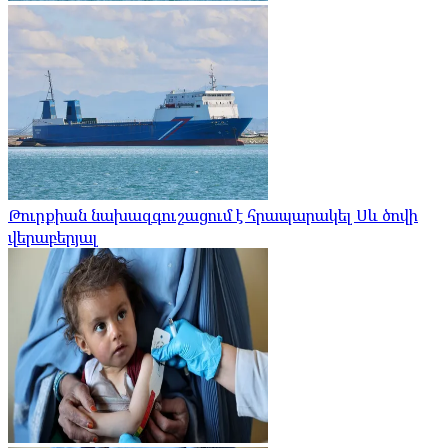
Թուրքիան նախազգուշացում է հրապարակել Սև ծովի
վերաբերյալ