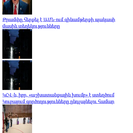
Թրամփը հերքել է ԱՄՆ-ում զինամթերքի պակասի
մասին տեղեկությունները
ԿՀՎ-ն, իբր, «աշխատանքային խումբ» է ստեղծում
Կուբայում գործողությունները ընդլայնելու համար