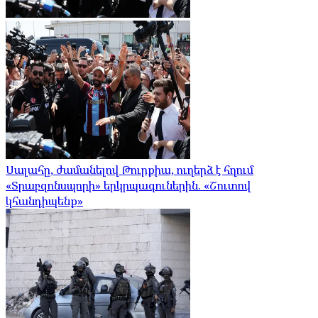
Սալահը, ժամանելով Թուրքիա, ուղերձ է հղում
«Տրաբզոնսպորի» երկրպագուներին. «Շուտով
կհանդիպենք»