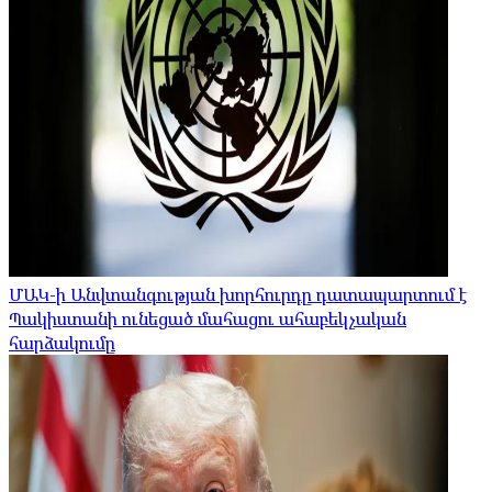
ՄԱԿ-ի Անվտանգության խորհուրդը դատապարտում է
Պակիստանի ունեցած մահացու ահաբեկչական
հարձակումը