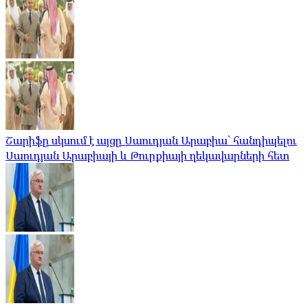
Շարիֆը սկսում է այցը Սաուդյան Արաբիա՝ հանդիպելու
Սաուդյան Արաբիայի և Թուրքիայի ղեկավարների հետ