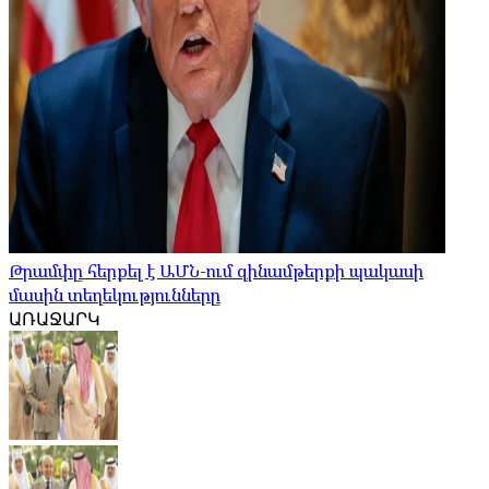
Թրամփը հերքել է ԱՄՆ-ում զինամթերքի պակասի
մասին տեղեկությունները
ԱՌԱՋԱՐԿ