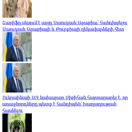
Շարիֆը սկսում է այցը Սաուդյան Արաբիա՝ հանդիպելու
Սաուդյան Արաբիայի և Թուրքիայի ղեկավարների հետ
Ուկրաինայի ԱԳ նախարար Սիբիհան հայտարարել է, որ
առաջնորդները պետք է հանդիպեն՝ խաղաղության
հասնելու