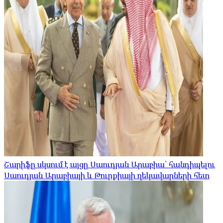
Շարիֆը սկսում է այցը Սաուդյան Արաբիա՝ հանդիպելու
Սաուդյան Արաբիայի և Թուրքիայի ղեկավարների հետ