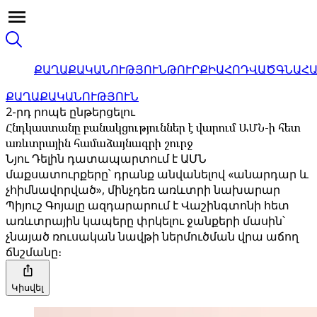
ՔԱՂԱՔԱԿԱՆՈՒԹՅՈՒՆ
ԹՈՒՐՔԻԱ
ՀՈԴՎԱԾ
ԳՆԱՀ
ՔԱՂԱՔԱԿԱՆՈՒԹՅՈՒՆ
2-րդ րոպե ընթերցելու
Հնդկաստանը բանակցություններ է վարում ԱՄՆ-ի հետ
առևտրային համաձայնագրի շուրջ
Նյու Դելին դատապարտում է ԱՄՆ
մաքսատուրքերը՝ դրանք անվանելով «անարդար և
չհիմնավորված», մինչդեռ առևտրի նախարար
Պիյուշ Գոյալը ազդարարում է Վաշինգտոնի հետ
առևտրային կապերը փրկելու ջանքերի մասին՝
չնայած ռուսական նավթի ներմուծման վրա աճող
ճնշմանը։
Կիսվել