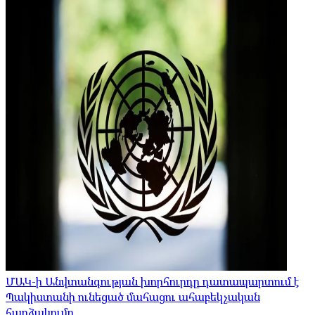
ՄԱԿ-ի Անվտանգության խորհուրդը դատապարտում է
Պակիստանի ունեցած մահացու ահաբեկչական
հարձակումը