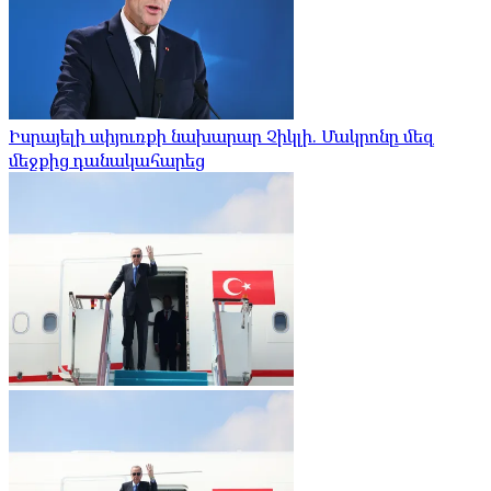
Իսրայելի սփյուռքի նախարար Չիկլի. Մակրոնը մեզ
մեջքից դանակահարեց