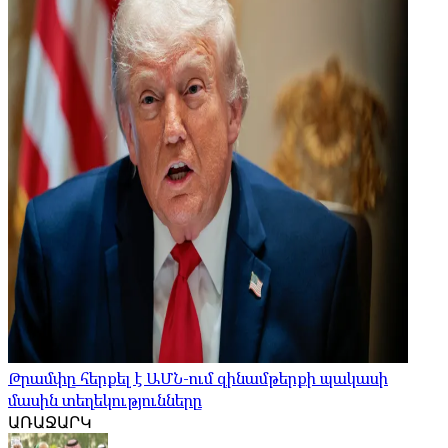
Թրամփը հերքել է ԱՄՆ-ում զինամթերքի պակասի
մասին տեղեկությունները
ԱՌԱՋԱՐԿ