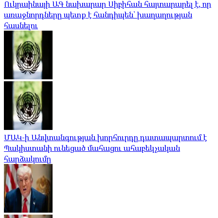
Ուկրաինայի ԱԳ նախարար Սիբիհան հայտարարել է, որ
առաջնորդները պետք է հանդիպեն՝ խաղաղության
հասնելու
ՄԱԿ-ի Անվտանգության խորհուրդը դատապարտում է
Պակիստանի ունեցած մահացու ահաբեկչական
հարձակումը