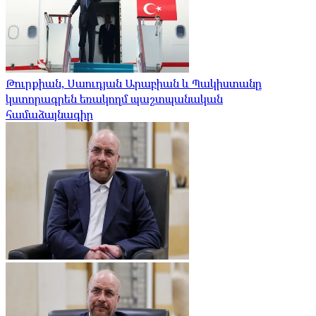
Թուրքիան, Սաուդյան Արաբիան և Պակիստանը
կստորագրեն եռակողմ պաշտպանական
համաձայնագիր