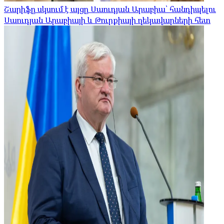
Շարիֆը սկսում է այցը Սաուդյան Արաբիա՝ հանդիպելու
Սաուդյան Արաբիայի և Թուրքիայի ղեկավարների հետ