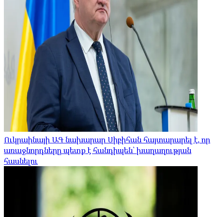
Ուկրաինայի ԱԳ նախարար Սիբիհան հայտարարել է, որ
առաջնորդները պետք է հանդիպեն՝ խաղաղության
հասնելու