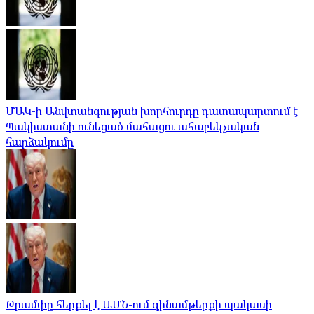
ՄԱԿ-ի Անվտանգության խորհուրդը դատապարտում է
Պակիստանի ունեցած մահացու ահաբեկչական
հարձակումը
Թրամփը հերքել է ԱՄՆ-ում զինամթերքի պակասի