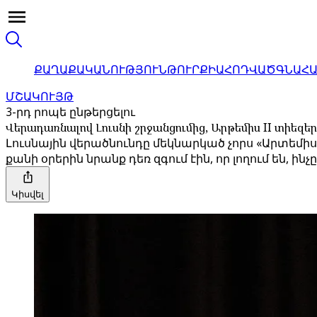
ՔԱՂԱՔԱԿԱՆՈՒԹՅՈՒՆ
ԹՈՒՐՔԻԱ
ՀՈԴՎԱԾ
ԳՆԱՀ
ՄՇԱԿՈՒՅԹ
3-րդ րոպե ընթերցելու
Վերադառնալով Լուսնի շրջանցումից, Արթեմիս II տիեզե
Լուսնային վերածնունդը մեկնարկած չորս «Արտեմիս 
քանի օրերին նրանք դեռ զգում էին, որ լողում են,
Կիսվել