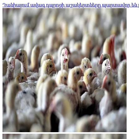
Դանիայում ավագ դպրոցի աշակերտները պարտավոր են