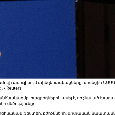
մուլի ասուլիսում տիեզերագնացները խոսեցին ՆԱՍԱ
 / Reuters
անձնակազմը լրագրողներին ասել է, որ չնայած Խաղաղ
հի մեծությունը։
իզիկական թեստեր, բժիշկների, գիտական ​​նպատակն