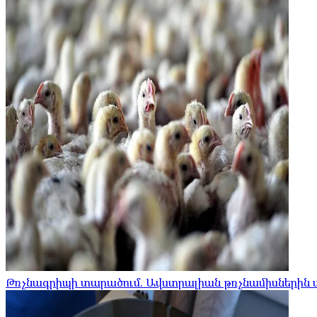
Թռչնագրիպի տարածում. Ավստրալիան թռչնամիսներին