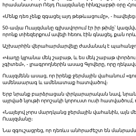
հրամանատար Ռեյդ Ուայզմանը հինգշաբթի օրը Հյու
«Մենք դեռ չենք զգացել այդ թեթևացումը», - հավելեց
50-ամյա Ուայզմանը գլխավորում էր իր թիմը՝ կազմ
որոնք տիեզերքում ավելի հեռու էին գնացել, քան որև
Աշխարհին վերահարմարվելը ժամանակ է պահանջո
«Վաղը կլրանա մեկ շաբաթ, և ես մեկ շաբաթ փորձում ե
չգիտեմ», - լրագրողներին ասաց Գլովերը, որը ղեկավ
Ուայզմենն ասաց, որ իրենք ջերմային վահանում «գո
ամենաարագ և ամենատաք հատվածով։
Երբ նրանք բարձրացան փրկարարական նավ, նրանք
այրված նյութի որոշակի կորուստ ուսի հատվածում,
«Նայելով չորս մարդկանց ջերմային վահանին, այն մ
Ուայզմանը։
Նա զգուշացրեց, որ դեռևս անհրաժեշտ են մանրամաս