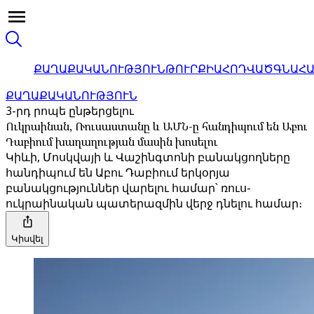
ՔԱՂԱՔԱԿԱՆՈՒԹՅՈՒՆ
ԹՈՒՐՔԻԱ
ՀՈԴՎԱԾ
ԳՆԱՀ
ՔԱՂԱՔԱԿԱՆՈՒԹՅՈՒՆ
3-րդ րոպե ընթերցելու
Ուկրաինան, Ռուսաստանը և ԱՄՆ-ը հանդիպում են Աբու
Դաբիում խաղաղության մասին խոսելու
Կիևի, Մոսկվայի և Վաշինգտոնի բանակցողները
հանդիպում են Աբու Դաբիում երկօրյա
բանակցություններ վարելու համար՝ ռուս-
ուկրաինական պատերազմին վերջ դնելու համար։
Կիսվել