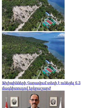
Ֆիլիպինների հարավում տեղի է ունեցել 6.3
մագնիտուդով երկրաշարժ