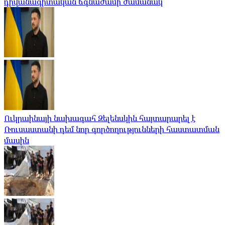
դիվանագիտական ​​ճգնաժամի ժամանակ
Ուկրաինայի նախագահ Զելենսկին հայտարարել է
Ռուսաստանի դեմ նոր գործողությունների հաստատման
մասին