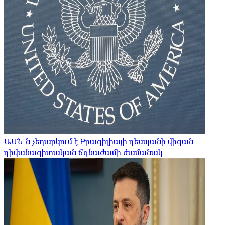
ԱՄՆ-ն չեղարկում է Բրազիլիայի դեսպանի վիզան
դիվանագիտական ​​ճգնաժամի ժամանակ