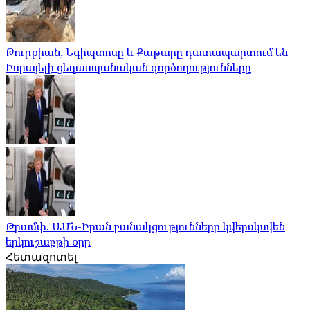
Թուրքիան, Եգիպտոսը և Քաթարը դատապարտում են
Իսրայելի ցեղասպանական գործողությունները
Թրամփ. ԱՄՆ-Իրան բանակցությունները կվերսկսվեն
երկուշաբթի օրը
Հետազոտել