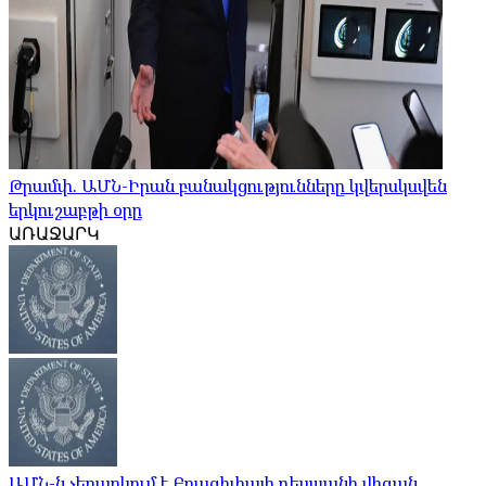
Թրամփ. ԱՄՆ-Իրան բանակցությունները կվերսկսվեն
երկուշաբթի օրը
ԱՌԱՋԱՐԿ
ԱՄՆ-ն չեղարկում է Բրազիլիայի դեսպանի վիզան