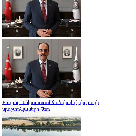
Քալընը Անկարայում հանդիպել է լիբիացի
պաշտոնյաների հետ