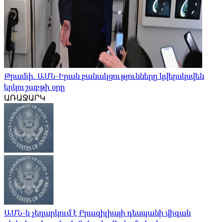
Թրամփ. ԱՄՆ-Իրան բանակցությունները կվերսկսվեն
երկուշաբթի օրը
ԱՌԱՋԱՐԿ
ԱՄՆ-ն չեղարկում է Բրազիլիայի դեսպանի վիզան