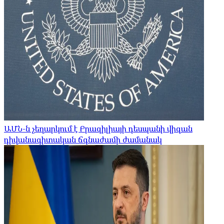
ԱՄՆ-ն չեղարկում է Բրազիլիայի դեսպանի վիզան
դիվանագիտական ​​ճգնաժամի ժամանակ