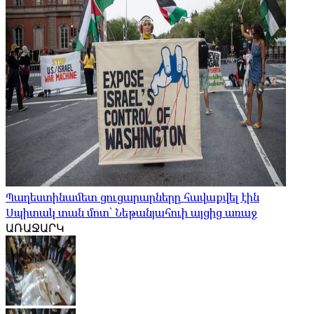
Պաղեստինամետ ցուցարարները հավաքվել էին
Սպիտակ տան մոտ՝ Նեթանյահուի այցից առաջ
ԱՌԱՋԱՐԿ