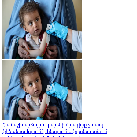
Համաշխարհային պարենի ծրագիրը շտապ
ֆինանսավորում է փնտրում Աֆղանստանում