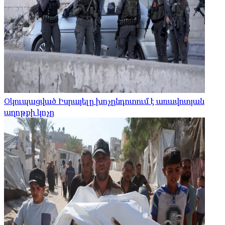
Օկուպացված Իսրայելը խոչընդոտում է առավոտյան
աղոթքի կոչը