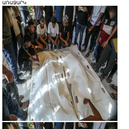
ԱՌԱՋԱՐԿ