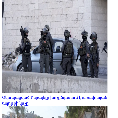
Օկուպացված Իսրայելը խոչընդոտում է առավոտյան
աղոթքի կոչը