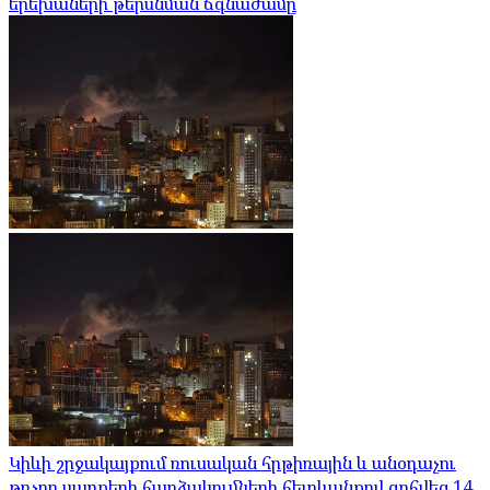
երեխաների թերսնման ճգնաժամը
Կիևի շրջակայքում ռուսական հրթիռային և անօդաչու
թռչող սարքերի հարձակումների հետևանքով զոհվեց 14