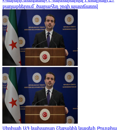
քաղաքներում՝ ծայրահեղ շոգի պատճառով
Սիրիայի ԱԳ նախարար Շեյբանին կայցելի Թուրքիա