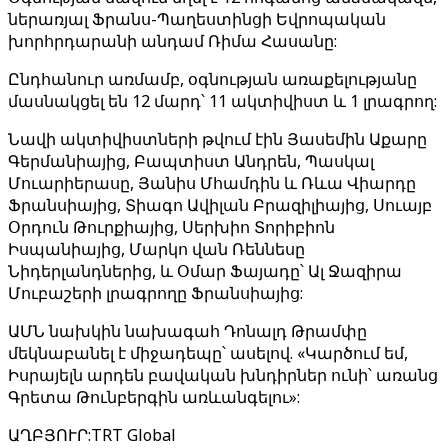
ներառյալ Ֆրանս-Պաղեստինցի Եվրոպական
խորհրդարանի անդամ Ռիմա Հասանը:
Ընդհանուր առմամբ, օգնության առաքելությանը
մասնակցել են 12 մարդ՝ 11 ակտիվիստ և 1 լրագրող:
Նավի ակտիվիստների թվում էին Յասեմին Աքարը
Գերմանիայից, Բապտիստ Անդրեն, Պասկալ
Մուարիերասը, Յանիս Մհամդին և Ռևա Վիարդը
Ֆրանսիայից, Տիագո Ավիլան Բրազիլիայից, Սուայբ
Օրդուն Թուրքիայից, Սերխիո Տորիբիոն
Իսպանիայից, Մարկո վան Ռեննեսը
Նիդերլանդներից, և Օմար Ֆայադը՝ Ալ Ջազիրա
Մուբաշերի լրագրողը Ֆրանսիայից:
ԱՄՆ նախկին նախագահ Դոնալդ Թրամփը
մեկնաբանել է միջադեպը՝ ասելով. «Կարծում եմ,
Իսրայելն արդեն բավական խնդիրներ ունի՝ առանց
Գրետա Թունբերգին առևանգելու»:
ԱՂԲՅՈՒՐ
:
TRT Global