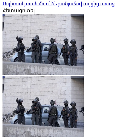
Սպիտակ տան մոտ՝ Նեթանյահուի այցից առաջ
Հետազոտել