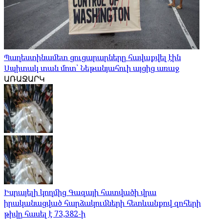
Պաղեստինամետ ցուցարարները հավաքվել էին
Սպիտակ տան մոտ՝ Նեթանյահուի այցից առաջ
ԱՌԱՋԱՐԿ
Իսրայելի կողմից Գազայի հատվածի վրա
իրականացված հարձակումների հետևանքով զոհերի
թիվը հասել է 73,382-ի