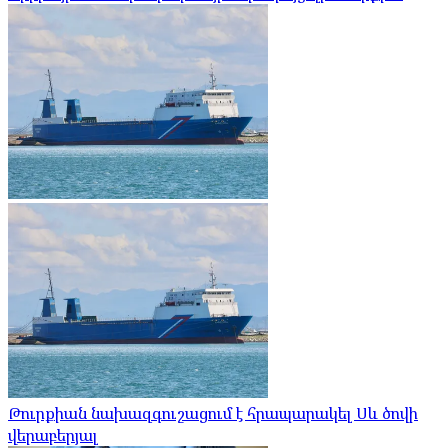
Թուրքիան նախազգուշացում է հրապարակել Սև ծովի
վերաբերյալ