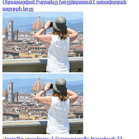
Օկուպացված Իսրայելը խոչընդոտում է առավոտյան
աղոթքի կոչը
«Կարմիր տագնապ» է հայտարարվել Իտալիայի 27