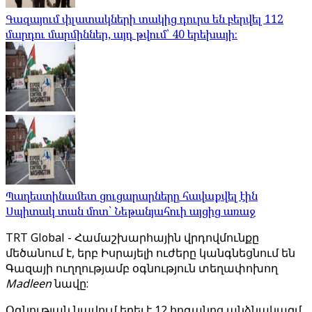
Գազայում փլատակների տակից դուրս են բերվել 112
մարդու մարմիններ, այդ թվում՝ 40 երեխայի։
Պաղեստինամետ ցուցարարները հավաքվել էին
Սպիտակ տան մոտ՝ Նեթանյահուի այցից առաջ
TRT Global - Համաշխարհային վրդովմունքը
մեծանում է, երբ Իսրայելի ուժերը կանգնեցնում են
Գազայի ուղղությամբ օգնություն տեղափոխող
Madleen
նավը:
Օգնության նավում եղել է 12 հոգանոց անձնակազմ,