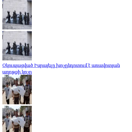
Օկուպացված Իսրայելը խոչընդոտում է առավոտյան
աղոթքի կոչը