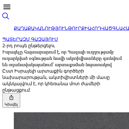
ՔԱՂԱՔԱԿԱՆՈՒԹՅՈՒՆ
ԹՈՒՐՔԻԱ
ՀՈԴՎԱԾ
ԳՆԱՀ
ՊԱՏԵՐԱԶՄ ԳԱԶԱՅՈՒՄ
2-րդ րոպե ընթերցելու
Իսրայելը հայտարարում է, որ Գազայի ուղղությամբ
ուղարկված օգնության նավի ակտիվիստները գտնվում
են օդանավակայանում՝ արտաքսման նպատակով
Ըստ Իսրայելի արտաքին գործերի
նախարարության, ակտիվիստների մի մասը
ակնկալվում է, որ կհեռանա մոտ ժամերի
ընթացքում:
Կիսվել