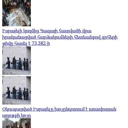
Իսրայելի կողմից Գազայի հատվածի վրա
իրականացված հարձակումների հետևանքով զոհերի
թիվը հասել է 73,382-ի
Օկուպացված Իսրայելը խոչընդոտում է առավոտյան
աղոթքի կոչը