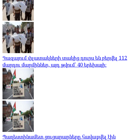
Գազայում փլատակների տակից դուրս են բերվել 112
մարդու մարմիններ, այդ թվում՝ 40 երեխայի։
Պաղեստինամետ ցուցարարները հավաքվել էին