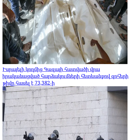
Իսրայելի կողմից Գազայի հատվածի վրա
իրականացված հարձակումների հետևանքով զոհերի
թիվը հասել է 73,382-ի