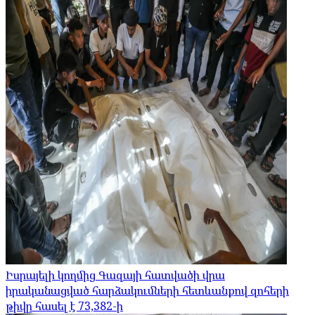
Իսրայելի կողմից Գազայի հատվածի վրա
իրականացված հարձակումների հետևանքով զոհերի
թիվը հասել է 73,382-ի