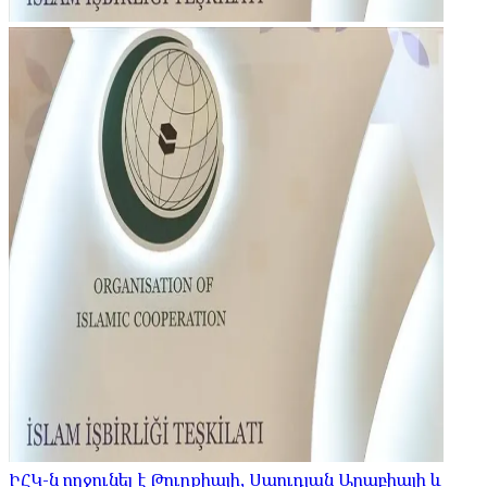
ԻՀԿ-ն ողջունել է Թուրքիայի, Սաուդյան Արաբիայի և