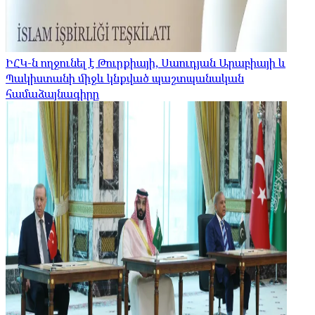
ԻՀԿ-ն ողջունել է Թուրքիայի, Սաուդյան Արաբիայի և
Պակիստանի միջև կնքված պաշտպանական
համաձայնագիրը