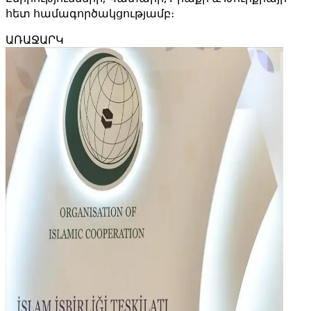
հետ համագործակցությամբ։
ԱՌԱՋԱՐԿ