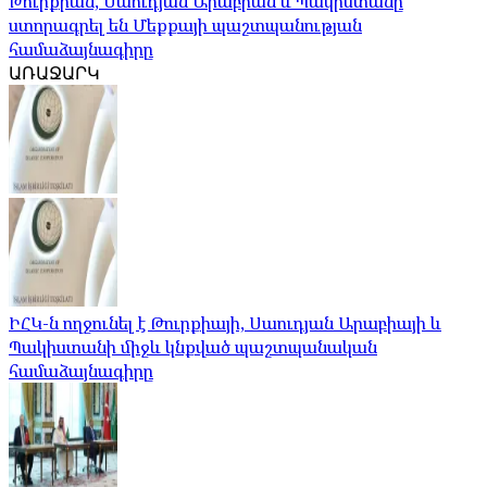
Թուրքիան, Սաուդյան Արաբիան և Պակիստանը
ստորագրել են Մեքքայի պաշտպանության
համաձայնագիրը
ԱՌԱՋԱՐԿ
ԻՀԿ-ն ողջունել է Թուրքիայի, Սաուդյան Արաբիայի և
Պակիստանի միջև կնքված պաշտպանական
համաձայնագիրը