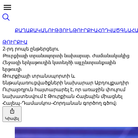
ՔԱՂԱՔԱԿԱՆՈՒԹՅՈՒՆ
ԹՈՒՐՔԻԱ
ՀՈԴՎԱԾ
ԳՆԱՀ
ԹՈՒՐՔԻԱ
2-րդ րոպե ընթերցելու
Թուրքիայի տրանսպորտի նախարար. Ժամանակակից
Հեջազի երկաթուղին կստեղծի այլընտրանքային
երթուղի
Թուրքիայի տրանսպորտի և
ենթակառուցվածքների նախարար Աբդուլքադիր
Ուրալօղլուն հայտարարել է, որ առաջին փուլում
նախատեսվում է Թուրքիան Հալեպին միացնել
Հալեպ-Դամասկոս-Հորդանան գործող գծով։
Կիսվել