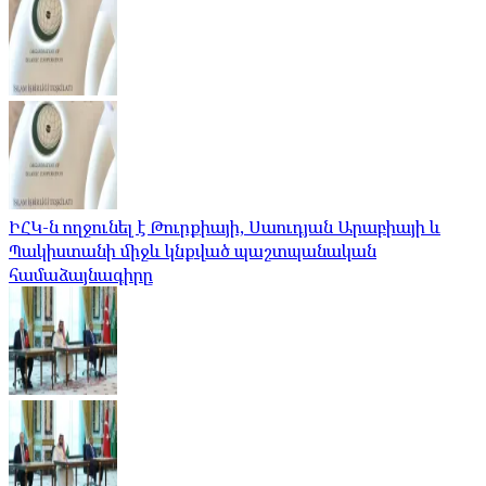
ԻՀԿ-ն ողջունել է Թուրքիայի, Սաուդյան Արաբիայի և
Պակիստանի միջև կնքված պաշտպանական
համաձայնագիրը