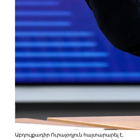
Աբդուլքադիր Ուրալօղլուն հայտարարել է,