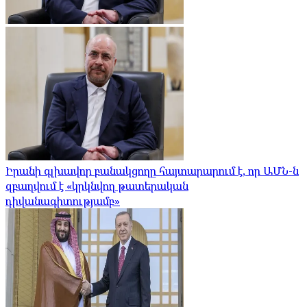
Իրանի գլխավոր բանակցողը հայտարարում է, որ ԱՄՆ-ն
զբաղվում է «կրկնվող թատերական
դիվանագիտությամբ»