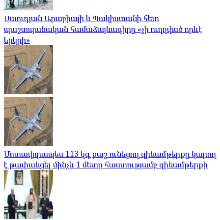
Սաուդյան Արաբիայի և Պակիստանի հետ
պաշտպանական համաձայնագիրը «չի ուղղված որևէ
երկրի»
Մոտավորապես 113 կգ քաշ ունեցող զինամթերքը կարող
է թափանցել մինչև 1 մետր հաստությամբ զինամթերքի