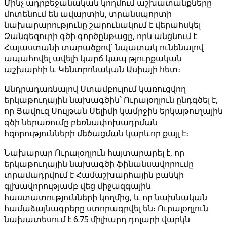
Մինչ ադրբեջանական կողմում աշխատանքները
մոտենում են ավարտին, տրանսպորտի
նախարարությունը շարունակում է վերահսկել
Զանգեզուրի գծի գործընթացը, որն անցնում է
Հայաստանի տարածքով՝ նպատակ ունենալով
ապահովել ավելի կարճ կապ թյուրքական
աշխարհի և Կենտրոնական Ասիայի հետ։
Անդրադառնալով Ստամբուլում կառուցվող
երկաթուղային նախագծին՝ Ուրալօղլուն ընդգծել է,
որ Յավուզ Սուլթան Սելիմի կամրջին երկաթուղային
գծի ներառումը բեռնափոխադրման
հզորությունների մեծացման կարևոր քայլ է։
Նախարար Ուրալօղլուն հայտարարել է, որ
երկաթուղային նախագծի ֆինանսավորումը
տրամադրվում է Համաշխարհային բանկի
գլխավորությամբ վեց միջազգային
հաստատությունների կողմից, և որ նախնական
համաձայնագրերը ստորագրվել են։ Ուրալօղլուն
նախատեսում է 6.75 միլիարդ դոլարի վարկն