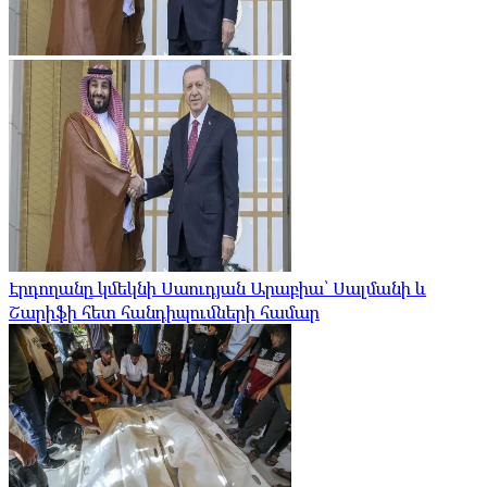
Էրդողանը կմեկնի Սաուդյան Արաբիա՝ Սալմանի և
Շարիֆի հետ հանդիպումների համար