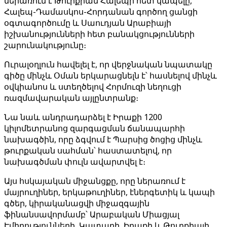
ներառում է Թուրքիան Հալեպի հետ կապելը,
Հալեպ-Դամասկոս-Հորդանան գործող ցանցի
օգտագործումը և Սաուդյան Արաբիայի
իշխանությունների հետ բանակցությունների
շարունակությունը։
Ուրալօղլուն հավելել է, որ վերջնական նպատակը
գիծը մինչև Օման երկարացնելն է՝ հասնելով մինչև
օվկիանոս և ստեղծելով Հորմուզի նեղուցի
ռազմավարական այլընտրանք։
Նա նաև անդրադարձել է Իրաքի 1200
կիլոմետրանոց զարգացման ճանապարհի
նախագծին, որը ձգվում է Պարսից ծոցից մինչև
թուրքական սահման՝ հաստատելով, որ
նախագծման փուլն ավարտվել է։
Այս հսկայական միջանցքը, որը ներառում է
մայրուղիներ, երկաթուղիներ, էներգետիկ և կապի
գծեր, կիրականացվի միջազգային
ֆինանսավորմամբ՝ Արաբական Միացյալ
Էմիրությունների, Կատարի, Իրաքի և Թուրքիայի