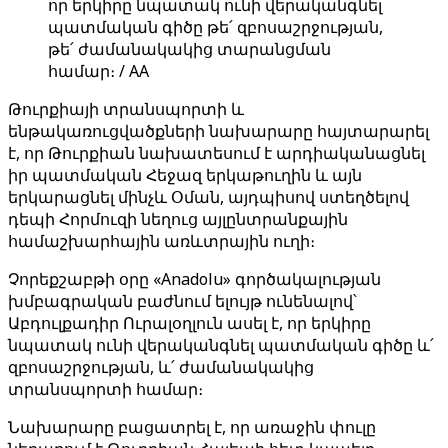
որ երկիրը նպատակ ունի վերականգնել
պատմական գիծը թե՛ զբոսաշրջության,
թե՛ ժամանակակից տարանցման
համար։ / AA
Թուրքիայի տրանսպորտի և
ենթակառուցվածքների նախարարը հայտարարել
է, որ Թուրքիան նախատեսում է արդիականացնել
իր պատմական Հեջազ երկաթուղին և այն
երկարացնել մինչև Օման, այդպիսով ստեղծելով
դեպի Հորմուզի նեղուց այլընտրանքային
համաշխարհային առևտրային ուղի։
Չորեքշաբթի օրը «Anadolu» գործակալության
խմբագրական բաժնում ելույթ ունենալով՝
Աբդուլքադիր Ուրալօղլուն ասել է, որ երկիրը
նպատակ ունի վերականգնել պատմական գիծը և՛
զբոսաշրջության, և՛ ժամանակակից
տրանսպորտի համար։
Նախարարը բացատրել է, որ առաջին փուլը