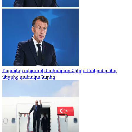
Իսրայելի սփյուռքի նախարար Չիկլի. Մակրոնը մեզ
մեջքից դանակահարեց