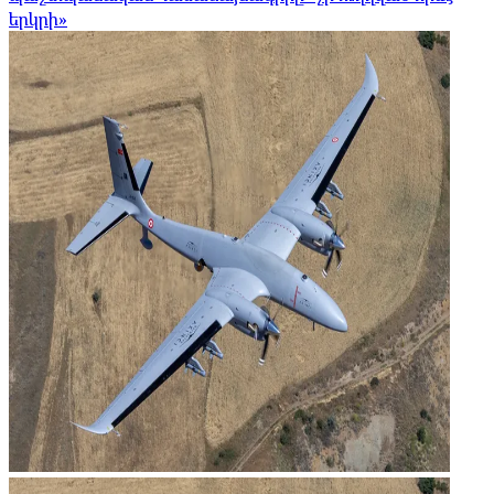
երկրի»