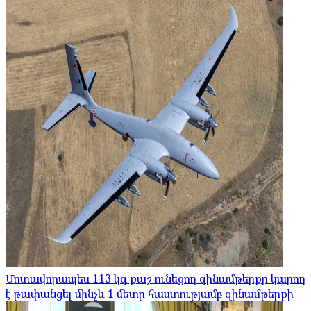
Մոտավորապես 113 կգ քաշ ունեցող զինամթերքը կարող
է թափանցել մինչև 1 մետր հաստությամբ զինամթերքի