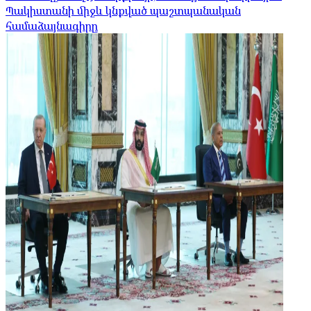
Պակիստանի միջև կնքված պաշտպանական
համաձայնագիրը