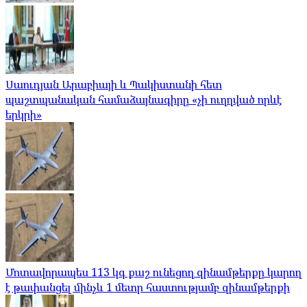
Սաուդյան Արաբիայի և Պակիստանի հետ
պաշտպանական համաձայնագիրը «չի ուղղված որևէ
երկրի»
Մոտավորապես 113 կգ քաշ ունեցող զինամթերքը կարող
է թափանցել մինչև 1 մետր հաստությամբ զինամթերքի