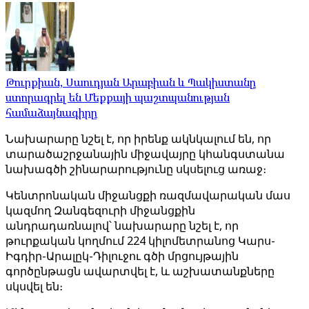
Թուրքիան, Սաուդյան Արաբիան և Պակիստանը
ստորագրել են Մեքքայի պաշտպանության
համաձայնագիրը
Նախարարը նշել է, որ իրենք ակնկալում են, որ
տարածաշրջանային միջավայրը կհանգստանա
նախագծի շինարարությունը սկսելուց առաջ։
Կենտրոնական միջանցքի ռազմավարական մաս
կազմող Զանգեզուրի միջանցքին
անդրադառնալով՝ նախարարը նշել է, որ
թուրքական կողմում 224 կիլոմետրանոց Կարս-
Իգդիր-Արալըկ-Դիլուջու գծի մրցույթային
գործընթացն ավարտվել է, և աշխատանքները
սկսվել են։