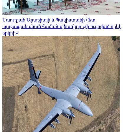
Սաուդյան Արաբիայի և Պակիստանի հետ
պաշտպանական համաձայնագիրը «չի ուղղված որևէ
երկրի»