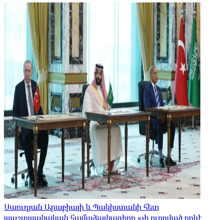
Սաուդյան Արաբիայի և Պակիստանի հետ
պաշտպանական համաձայնագիրը «չի ուղղված որևէ