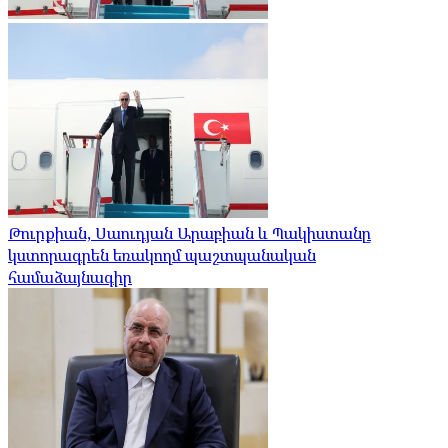
Թուրքիան, Սաուդյան Արաբիան և Պակիստանը
կստորագրեն եռակողմ պաշտպանական
համաձայնագիր