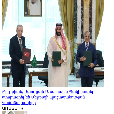
Թուրքիան, Սաուդյան Արաբիան և Պակիստանը
ստորագրել են Մեքքայի պաշտպանության
համաձայնագիրը
ԱՌԱՋԱՐԿ