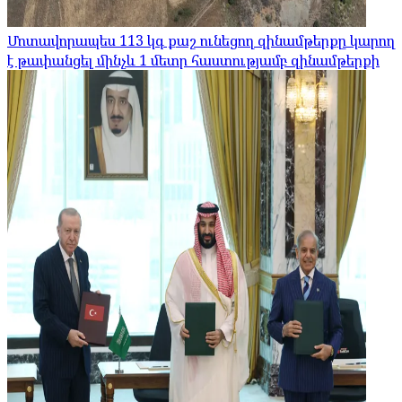
Մոտավորապես 113 կգ քաշ ունեցող զինամթերքը կարող
է թափանցել մինչև 1 մետր հաստությամբ զինամթերքի