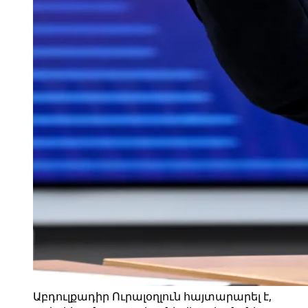
Աբդուլքադիր Ուրալօղլուն հայտարարել է,