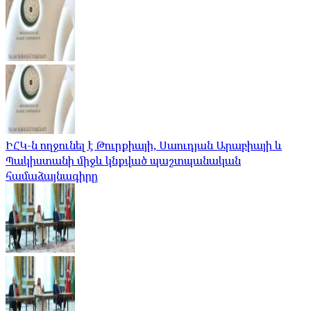
ԻՀԿ-ն ողջունել է Թուրքիայի, Սաուդյան Արաբիայի և
Պակիստանի միջև կնքված պաշտպանական
համաձայնագիրը