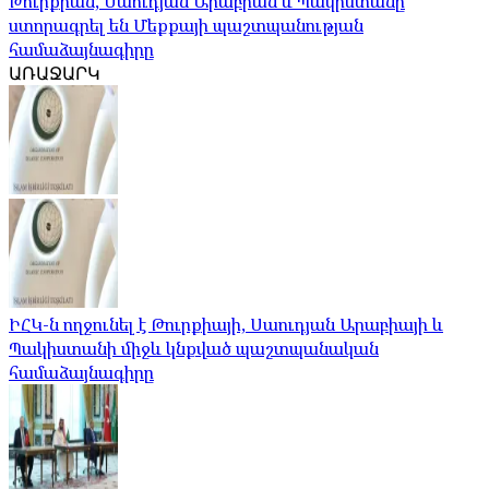
Թուրքիան, Սաուդյան Արաբիան և Պակիստանը
ստորագրել են Մեքքայի պաշտպանության
համաձայնագիրը
ԱՌԱՋԱՐԿ
ԻՀԿ-ն ողջունել է Թուրքիայի, Սաուդյան Արաբիայի և
Պակիստանի միջև կնքված պաշտպանական
համաձայնագիրը