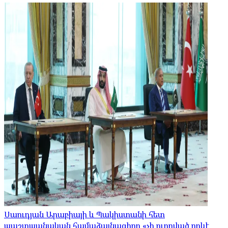
Սաուդյան Արաբիայի և Պակիստանի հետ
պաշտպանական համաձայնագիրը «չի ուղղված որևէ