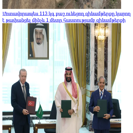
Մոտավորապես 113 կգ քաշ ունեցող զինամթերքը կարող
է թափանցել մինչև 1 մետր հաստությամբ զինամթերքի