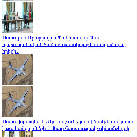
Սաուդյան Արաբիայի և Պակիստանի հետ
պաշտպանական համաձայնագիրը «չի ուղղված որևէ
երկրի»
Մոտավորապես 113 կգ քաշ ունեցող զինամթերքը կարող
է թափանցել մինչև 1 մետր հաստությամբ զինամթերքի