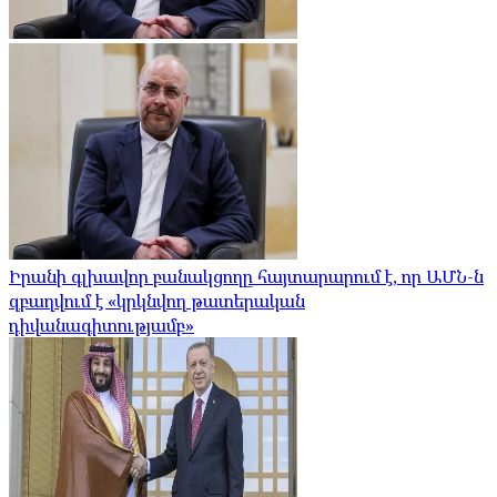
Իրանի գլխավոր բանակցողը հայտարարում է, որ ԱՄՆ-ն
զբաղվում է «կրկնվող թատերական
դիվանագիտությամբ»