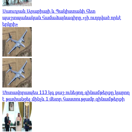
Սաուդյան Արաբիայի և Պակիստանի հետ
պաշտպանական համաձայնագիրը «չի ուղղված որևէ
երկրի»
Մոտավորապես 113 կգ քաշ ունեցող զինամթերքը կարող
է թափանցել մինչև 1 մետր հաստությամբ զինամթերքի