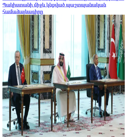
Պակիստանի միջև կնքված պաշտպանական
համաձայնագիրը