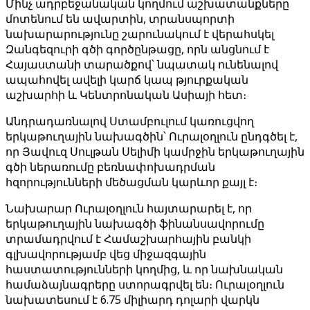
Մինչ ադրբեջանական կողմում աշխատանքները
մոտենում են ավարտին, տրանսպորտի
նախարարությունը շարունակում է վերահսկել
Զանգեզուրի գծի գործընթացը, որն անցնում է
Հայաստանի տարածքով՝ նպատակ ունենալով
ապահովել ավելի կարճ կապ թյուրքական
աշխարհի և Կենտրոնական Ասիայի հետ։
Անդրադառնալով Ստամբուլում կառուցվող
երկաթուղային նախագծին՝ Ուրալօղլուն ընդգծել է,
որ Յավուզ Սուլթան Սելիմի կամրջին երկաթուղային
գծի ներառումը բեռնափոխադրման
հզորությունների մեծացման կարևոր քայլ է։
Նախարար Ուրալօղլուն հայտարարել է, որ
երկաթուղային նախագծի ֆինանսավորումը
տրամադրվում է Համաշխարհային բանկի
գլխավորությամբ վեց միջազգային
հաստատությունների կողմից, և որ նախնական
համաձայնագրերը ստորագրվել են։ Ուրալօղլուն
նախատեսում է 6.75 միլիարդ դոլարի վարկն