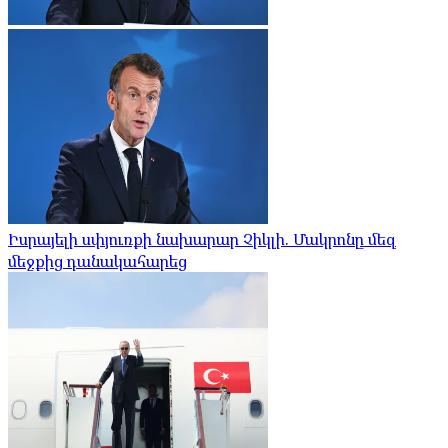
Իսրայելի սփյուռքի նախարար Չիկլի. Մակրոնը մեզ
մեջքից դանակահարեց