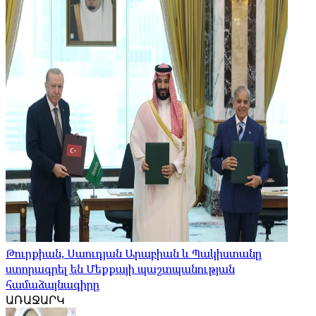
Թուրքիան, Սաուդյան Արաբիան և Պակիստանը
ստորագրել են Մեքքայի պաշտպանության
համաձայնագիրը
ԱՌԱՋԱՐԿ