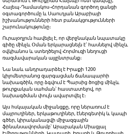
ներառում է Թուրքիան Հալեպի հետ կապելը,
Հալեպ-Դամասկոս-Հորդանան գործող ցանցի
օգտագործումը և Սաուդյան Արաբիայի
իշխանությունների հետ բանակցությունների
շարունակությունը։
Ուրալօղլուն հավելել է, որ վերջնական նպատակը
գիծը մինչև Օման երկարացնելն է՝ հասնելով մինչև
օվկիանոս և ստեղծելով Հորմուզի նեղուցի
ռազմավարական այլընտրանք։
Նա նաև անդրադարձել է Իրաքի 1200
կիլոմետրանոց զարգացման ճանապարհի
նախագծին, որը ձգվում է Պարսից ծոցից մինչև
թուրքական սահման՝ հաստատելով, որ
նախագծման փուլն ավարտվել է։
Այս հսկայական միջանցքը, որը ներառում է
մայրուղիներ, երկաթուղիներ, էներգետիկ և կապի
գծեր, կիրականացվի միջազգային
ֆինանսավորմամբ՝ Արաբական Միացյալ
Էմիրությունների, Կատարի, Իրաքի և Թուրքիայի