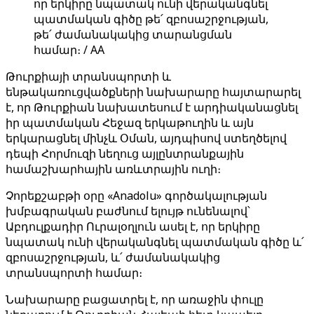
որ երկիրը նպատակ ունի վերականգնել
պատմական գիծը թե՛ զբոսաշրջության,
թե՛ ժամանակակից տարանցման
համար։ / AA
Թուրքիայի տրանսպորտի և
ենթակառուցվածքների նախարարը հայտարարել
է, որ Թուրքիան նախատեսում է արդիականացնել
իր պատմական Հեջազ երկաթուղին և այն
երկարացնել մինչև Օման, այդպիսով ստեղծելով
դեպի Հորմուզի նեղուց այլընտրանքային
համաշխարհային առևտրային ուղի։
Չորեքշաբթի օրը «Anadolu» գործակալության
խմբագրական բաժնում ելույթ ունենալով՝
Աբդուլքադիր Ուրալօղլուն ասել է, որ երկիրը
նպատակ ունի վերականգնել պատմական գիծը և՛
զբոսաշրջության, և՛ ժամանակակից
տրանսպորտի համար։
Նախարարը բացատրել է, որ առաջին փուլը