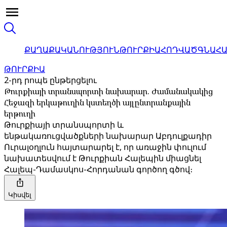
ՔԱՂԱՔԱԿԱՆՈՒԹՅՈՒՆ
ԹՈՒՐՔԻԱ
ՀՈԴՎԱԾ
ԳՆԱՀ
ԹՈՒՐՔԻԱ
2-րդ րոպե ընթերցելու
Թուրքիայի տրանսպորտի նախարար. Ժամանակակից
Հեջազի երկաթուղին կստեղծի այլընտրանքային
երթուղի
Թուրքիայի տրանսպորտի և
ենթակառուցվածքների նախարար Աբդուլքադիր
Ուրալօղլուն հայտարարել է, որ առաջին փուլում
նախատեսվում է Թուրքիան Հալեպին միացնել
Հալեպ-Դամասկոս-Հորդանան գործող գծով։
Կիսվել