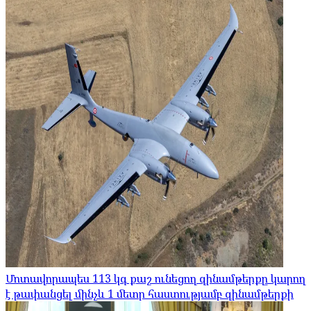
Մոտավորապես 113 կգ քաշ ունեցող զինամթերքը կարող
է թափանցել մինչև 1 մետր հաստությամբ զինամթերքի