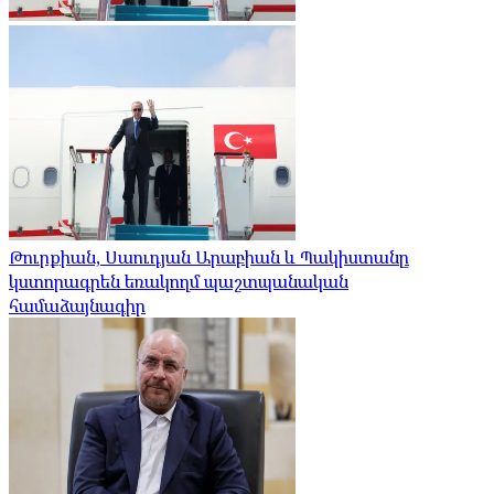
Թուրքիան, Սաուդյան Արաբիան և Պակիստանը
կստորագրեն եռակողմ պաշտպանական
համաձայնագիր