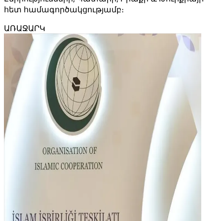
հետ համագործակցությամբ։
ԱՌԱՋԱՐԿ