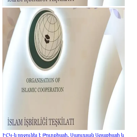
ԻՀԿ-ն ողջունել է Թուրքիայի, Սաուդյան Արաբիայի և