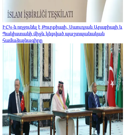
ԻՀԿ-ն ողջունել է Թուրքիայի, Սաուդյան Արաբիայի և
Պակիստանի միջև կնքված պաշտպանական
համաձայնագիրը