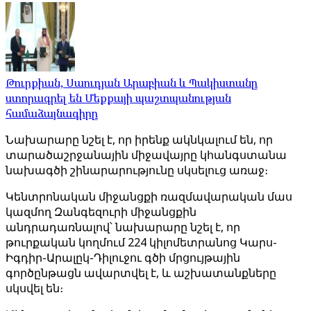
Թուրքիան, Սաուդյան Արաբիան և Պակիստանը
ստորագրել են Մեքքայի պաշտպանության
համաձայնագիրը
Նախարարը նշել է, որ իրենք ակնկալում են, որ
տարածաշրջանային միջավայրը կհանգստանա
նախագծի շինարարությունը սկսելուց առաջ։
Կենտրոնական միջանցքի ռազմավարական մաս
կազմող Զանգեզուրի միջանցքին
անդրադառնալով՝ նախարարը նշել է, որ
թուրքական կողմում 224 կիլոմետրանոց Կարս-
Իգդիր-Արալըկ-Դիլուջու գծի մրցույթային
գործընթացն ավարտվել է, և աշխատանքները
սկսվել են։