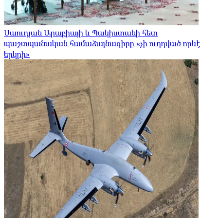
Սաուդյան Արաբիայի և Պակիստանի հետ
պաշտպանական համաձայնագիրը «չի ուղղված որևէ
երկրի»