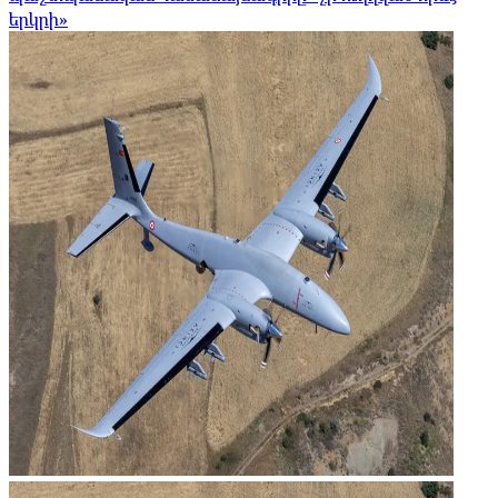
երկրի»