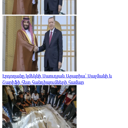
Էրդողանը կմեկնի Սաուդյան Արաբիա՝ Սալմանի և
Շարիֆի հետ հանդիպումների համար