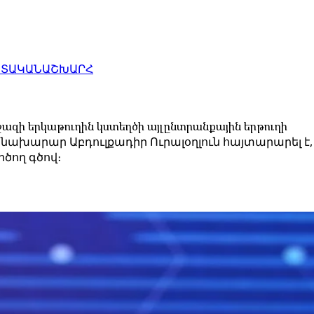
ԱՏԱԿԱՆ
ԱՇԽԱՐՀ
զի երկաթուղին կստեղծի այլընտրանքային երթուղի
ախարար Աբդուլքադիր Ուրալօղլուն հայտարարել է, 
ծող գծով։