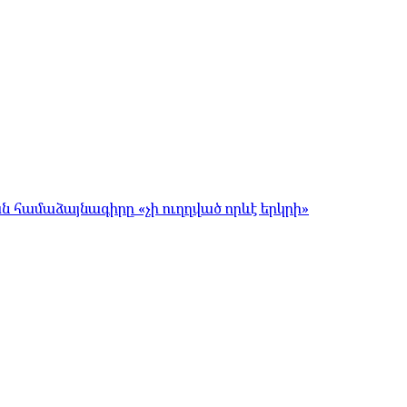
համաձայնագիրը «չի ուղղված որևէ երկրի»