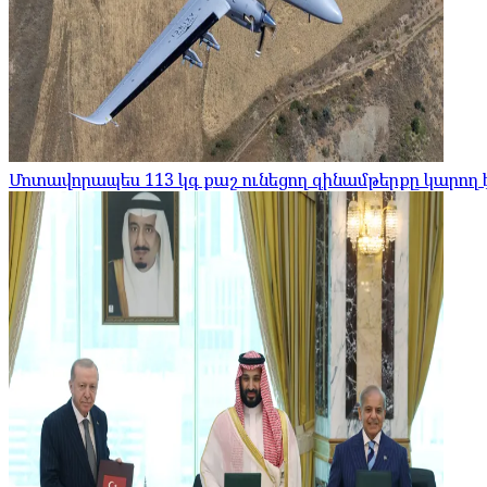
Մոտավորապես 113 կգ քաշ ունեցող զինամթերքը կարող 