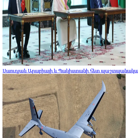
Սաուդյան Արաբիայի և Պակիստանի հետ պաշտպանական 