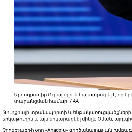
Աբդուլքադիր Ուրալօղլուն հայտարարել է, որ
տարանցման համար։ / AA
Թուրքիայի տրանսպորտի և ենթակառուցվածքների
երկաթուղին և այն երկարացնել մինչև Օման, այդպ
Չորեքշաբթի օրը «Anadolu» գործակալության խմբագր