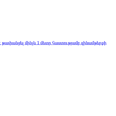
է թափանցել մինչև 1 մետր հաստությամբ զինամթերքի