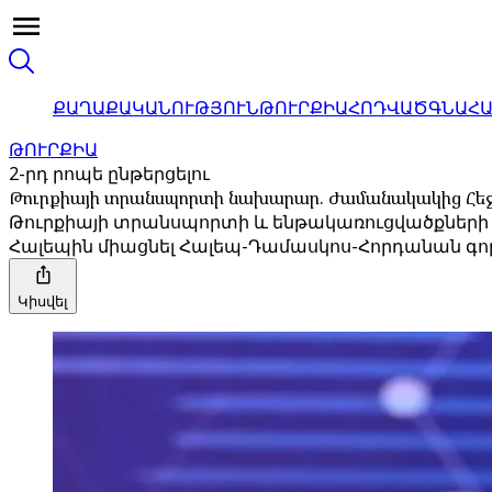
ՔԱՂԱՔԱԿԱՆՈՒԹՅՈՒՆ
ԹՈՒՐՔԻԱ
ՀՈԴՎԱԾ
ԳՆԱՀ
ԹՈՒՐՔԻԱ
2-րդ րոպե ընթերցելու
Թուրքիայի տրանսպորտի նախարար. Ժամանակակից Հեջա
Թուրքիայի տրանսպորտի և ենթակառուցվածքների ն
Հալեպին միացնել Հալեպ-Դամասկոս-Հորդանան գոր
Կիսվել