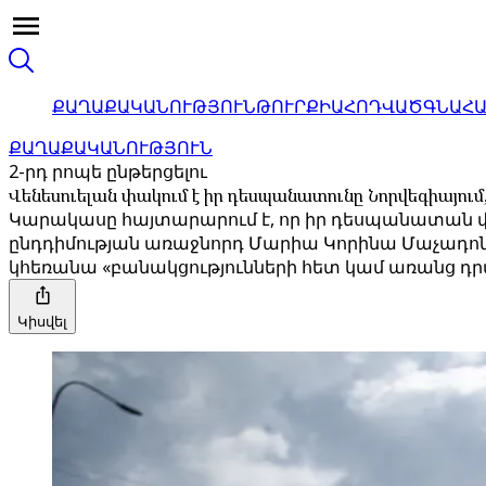
ՔԱՂԱՔԱԿԱՆՈՒԹՅՈՒՆ
ԹՈՒՐՔԻԱ
ՀՈԴՎԱԾ
ԳՆԱՀ
ՔԱՂԱՔԱԿԱՆՈՒԹՅՈՒՆ
2-րդ րոպե ընթերցելու
Վենեսուելան փակում է իր դեսպանատունը Նորվեգիայում,
Կարակասը հայտարարում է, որ իր դեսպանատան փա
ընդդիմության առաջնորդ Մարիա Կորինա Մաչադոն 
կհեռանա «բանակցությունների հետ կամ առանց դր
Կիսվել