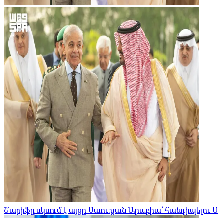
Շարիֆը սկսում է այցը Սաուդյան Արաբիա՝ հանդիպելու 