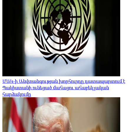
ՄԱԿ-ի Անվտանգության խորհուրդը դատապարտում է
Պակիստանի ունեցած մահացու ահաբեկչական
հարձակումը