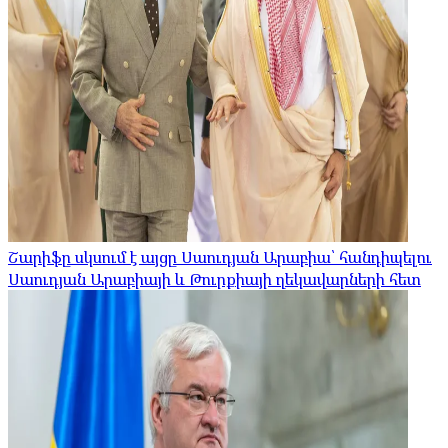
Շարիֆը սկսում է այցը Սաուդյան Արաբիա՝ հանդիպելու
Սաուդյան Արաբիայի և Թուրքիայի ղեկավարների հետ