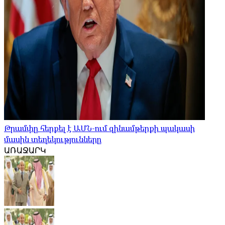
Թրամփը հերքել է ԱՄՆ-ում զինամթերքի պակասի
մասին տեղեկությունները
ԱՌԱՋԱՐԿ