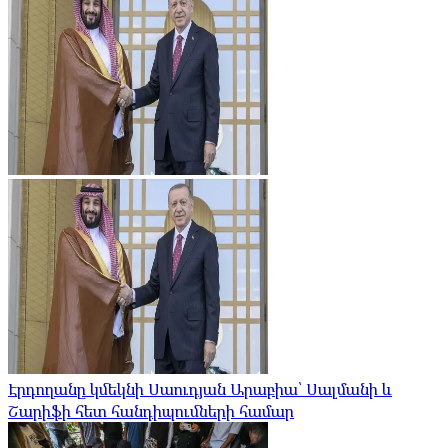
Էրդողանը կմեկնի Սաուդյան Արաբիա՝ Սալմանի և
Շարիֆի հետ հանդիպումների համար