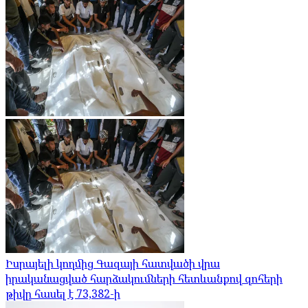
Իսրայելի կողմից Գազայի հատվածի վրա
իրականացված հարձակումների հետևանքով զոհերի
թիվը հասել է 73,382-ի