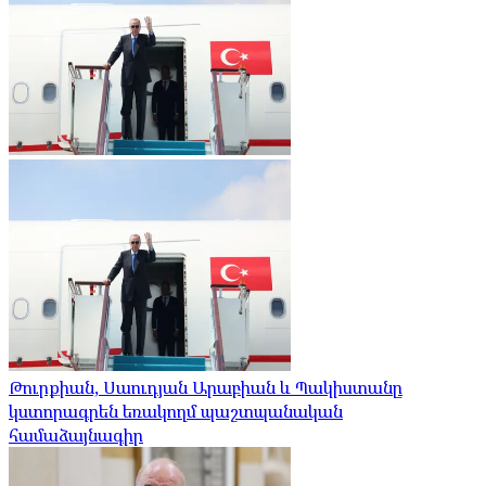
Թուրքիան, Սաուդյան Արաբիան և Պակիստանը
կստորագրեն եռակողմ պաշտպանական
համաձայնագիր