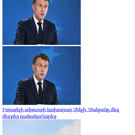
Իսրայելի սփյուռքի նախարար Չիկլի. Մակրոնը մեզ
մեջքից դանակահարեց