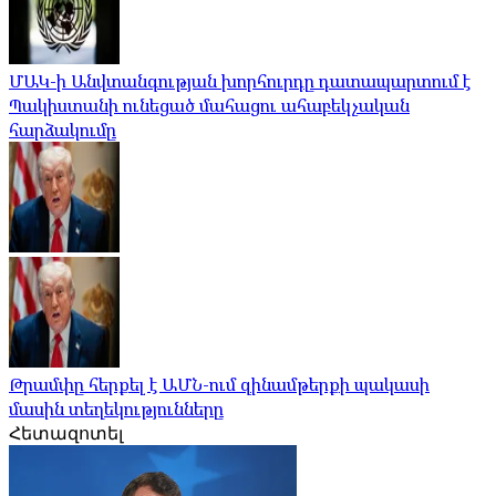
ՄԱԿ-ի Անվտանգության խորհուրդը դատապարտում է
Պակիստանի ունեցած մահացու ահաբեկչական
հարձակումը
Թրամփը հերքել է ԱՄՆ-ում զինամթերքի պակասի
մասին տեղեկությունները
Հետազոտել