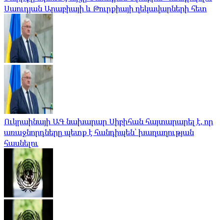
Սաուդյան Արաբիայի և Թուրքիայի ղեկավարների հետ
Ուկրաինայի ԱԳ նախարար Սիբիհան հայտարարել է, որ
առաջնորդները պետք է հանդիպեն՝ խաղաղության
հասնելու