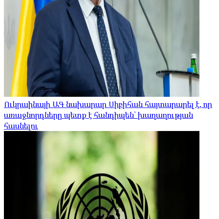
Ուկրաինայի ԱԳ նախարար Սիբիհան հայտարարել է, որ
առաջնորդները պետք է հանդիպեն՝ խաղաղության
հասնելու