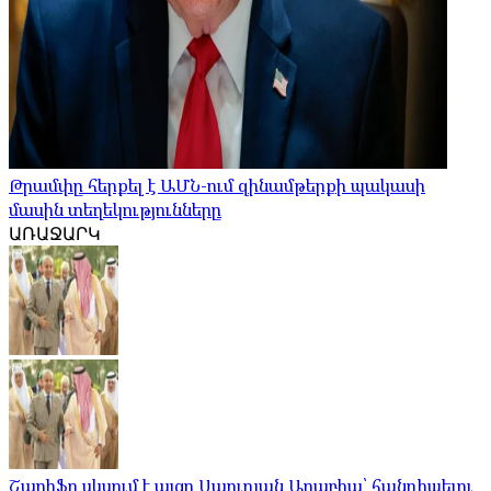
Թրամփը հերքել է ԱՄՆ-ում զինամթերքի պակասի
մասին տեղեկությունները
ԱՌԱՋԱՐԿ
Շարիֆը սկսում է այցը Սաուդյան Արաբիա՝ հանդիպելու