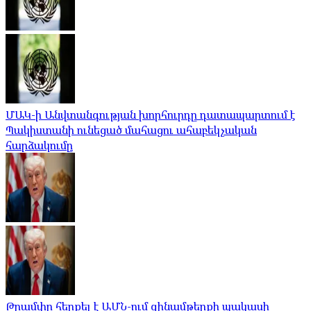
ՄԱԿ-ի Անվտանգության խորհուրդը դատապարտում է
Պակիստանի ունեցած մահացու ահաբեկչական
հարձակումը
Թրամփը հերքել է ԱՄՆ-ում զինամթերքի պակասի