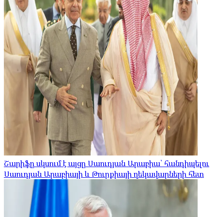
Շարիֆը սկսում է այցը Սաուդյան Արաբիա՝ հանդիպելու
Սաուդյան Արաբիայի և Թուրքիայի ղեկավարների հետ