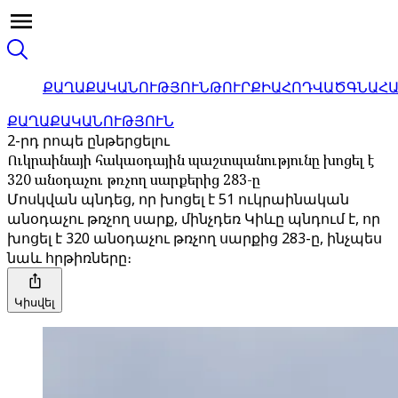
ՔԱՂԱՔԱԿԱՆՈՒԹՅՈՒՆ
ԹՈՒՐՔԻԱ
ՀՈԴՎԱԾ
ԳՆԱՀ
ՔԱՂԱՔԱԿԱՆՈՒԹՅՈՒՆ
2-րդ րոպե ընթերցելու
Ուկրաինայի հակաօդային պաշտպանությունը խոցել է
320 անօդաչու թռչող սարքերից 283-ը
Մոսկվան պնդեց, որ խոցել է 51 ուկրաինական
անօդաչու թռչող սարք, մինչդեռ Կիևը պնդում է, որ
խոցել է 320 անօդաչու թռչող սարքից 283-ը, ինչպես
նաև հրթիռները։
Կիսվել