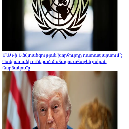
ՄԱԿ-ի Անվտանգության խորհուրդը դատապարտում է
Պակիստանի ունեցած մահացու ահաբեկչական
հարձակումը