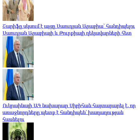
Շարիֆը սկսում է այցը Սաուդյան Արաբիա՝ հանդիպելու
Սաուդյան Արաբիայի և Թուրքիայի ղեկավարների հետ
Ուկրաինայի ԱԳ նախարար Սիբիհան հայտարարել է, որ
առաջնորդները պետք է հանդիպեն՝ խաղաղության
հասնելու