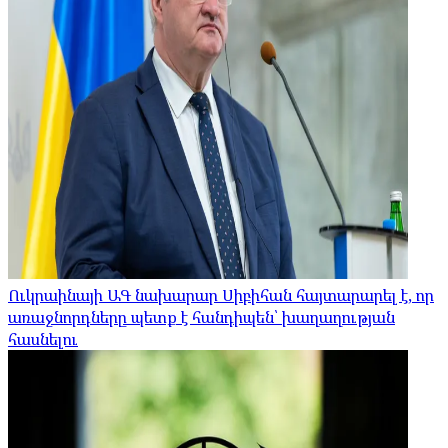
Ուկրաինայի ԱԳ նախարար Սիբիհան հայտարարել է, որ
առաջնորդները պետք է հանդիպեն՝ խաղաղության
հասնելու