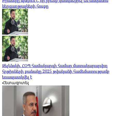
Թրամփը պնդում է, որ իրենք կանգնեցրել են անկանոն
ներգաղթյալների հոսքը
Զելենսկի. ՀՕՊ համակարգի համար մատակարարվող
հրթիռների քանակը 2025 թվականի համեմատությամբ
եռապատկվել է
Հետազոտել