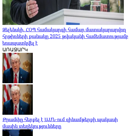
Զելենսկի. ՀՕՊ համակարգի համար մատակարարվող
հրթիռների քանակը 2025 թվականի համեմատությամբ
եռապատկվել է
ԱՌԱՋԱՐԿ
Թրամփը հերքել է ԱՄՆ-ում զինամթերքի պակասի
մասին տեղեկությունները