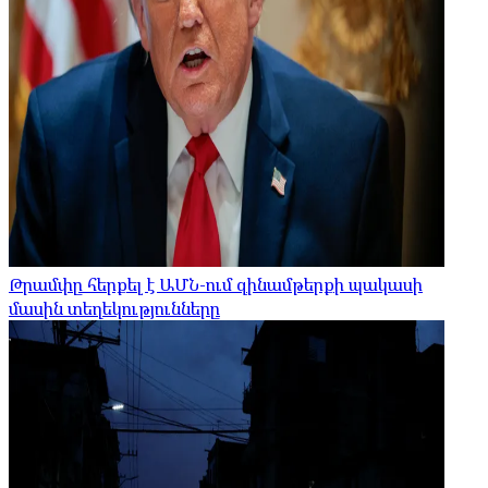
Թրամփը հերքել է ԱՄՆ-ում զինամթերքի պակասի
մասին տեղեկությունները