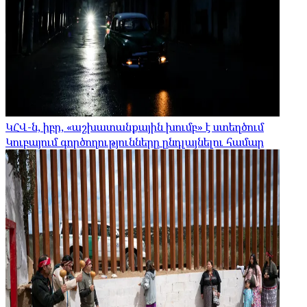
ԿՀՎ-ն, իբր, «աշխատանքային խումբ» է ստեղծում
Կուբայում գործողությունները ընդլայնելու համար