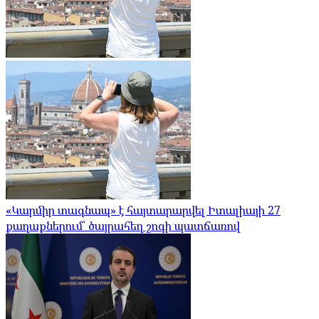
«Կարմիր տագնապ» է հայտարարվել Իտալիայի 27
քաղաքներում՝ ծայրահեղ շոգի պատճառով