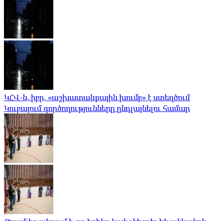
ԿՀՎ-ն, իբր, «աշխատանքային խումբ» է ստեղծում
Կուբայում գործողությունները ընդլայնելու համար