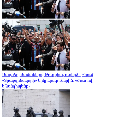
Սալահը, ժամանելով Թուրքիա, ուղերձ է հղում
«Տրաբզոնսպորի» երկրպագուներին. «Շուտով
կհանդիպենք»