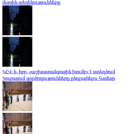
մասին տեղեկությունները
ԿՀՎ-ն, իբր, «աշխատանքային խումբ» է ստեղծում
Կուբայում գործողությունները ընդլայնելու համար