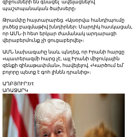
զիջումների են գնացել՝ ավելացնելով
պաշտպանական ծախսերը։
Թրամփը հայտարարեց. «Այսօրվա հանդիպումը
լուծեց բազմաթիվ խնդիրներ։ Մարդիկ հասկացան,
որ ԱՄՆ-ի հետ երկար ժամանակ արդարացի
վերաբերմունք չի ցուցաբերվել»։
ԱՄՆ նախագահը նաև պնդեց, որ Իրանի հարցը
«պատերազմի հարց չէ, այլ Իրանի միջուկային
զենքի զինաթափման», հավելելով. «Կարծում եմ՝
բոլորը պետք է գոհ լինեն դրանից»։
ԱՂԲՅՈՒՐ
:
trt
ԱՌԱՋԱՐԿ