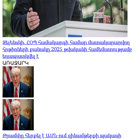
Զելենսկի. ՀՕՊ համակարգի համար մատակարարվող
հրթիռների քանակը 2025 թվականի համեմատությամբ
եռապատկվել է
ԱՌԱՋԱՐԿ
Թրամփը հերքել է ԱՄՆ-ում զինամթերքի պակասի