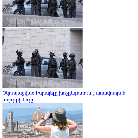
Օկուպացված Իսրայելը խոչընդոտում է առավոտյան
աղոթքի կոչը