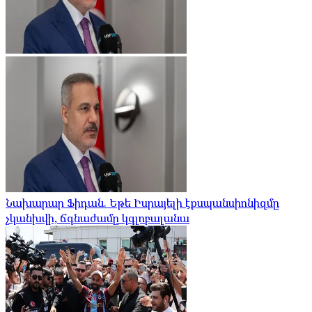
Նախարար Ֆիդան. Եթե Իսրայելի էքսպանսիոնիզմը
չկանխվի, ճգնաժամը կգլոբալանա