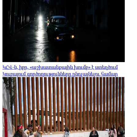
ԿՀՎ-ն, իբր, «աշխատանքային խումբ» է ստեղծում
Կուբայում գործողությունները ընդլայնելու համար