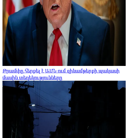
Թրամփը հերքել է ԱՄՆ-ում զինամթերքի պակասի
մասին տեղեկությունները