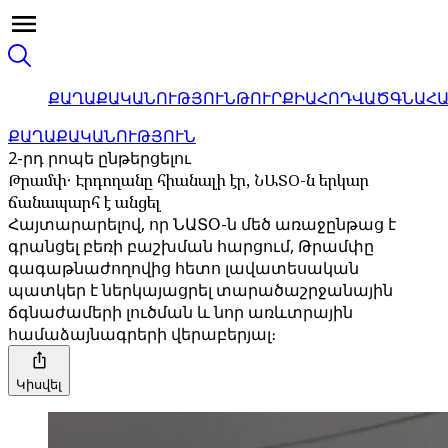
ՔԱՂԱՔԱԿԱՆՈՒԹՅՈՒՆ
ԹՈՒՐՔԻԱ
ՀՈԴՎԱԾ
ԳՆԱՀ
ՔԱՂԱՔԱԿԱՆՈՒԹՅՈՒՆ
2-րդ րոպե ընթերցելու
Թրամփ․ Էրդողանը հիանալի էր, ՆԱՏՕ-ն երկար
ճանապարհ է անցել
Հայտարարելով, որ ՆԱՏՕ-ն մեծ առաջընթաց է
գրանցել բեռի բաշխման հարցում, Թրամփը
գագաթնաժողովից հետո լավատեսական
պատկեր է ներկայացրել տարածաշրջանային
ճգնաժամերի լուծման և նոր առևտրային
համաձայնագրերի վերաբերյալ։
Կիսվել