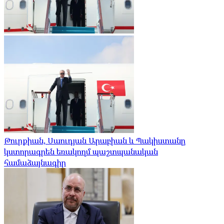
Թուրքիան, Սաուդյան Արաբիան և Պակիստանը
կստորագրեն եռակողմ պաշտպանական
համաձայնագիր