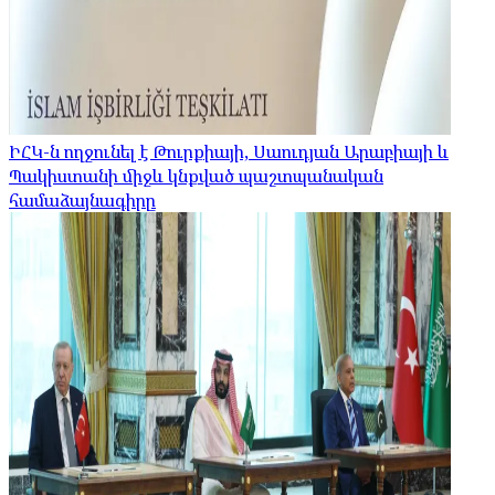
ԻՀԿ-ն ողջունել է Թուրքիայի, Սաուդյան Արաբիայի և
Պակիստանի միջև կնքված պաշտպանական
համաձայնագիրը