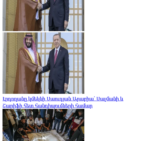
Էրդողանը կմեկնի Սաուդյան Արաբիա՝ Սալմանի և
Շարիֆի հետ հանդիպումների համար