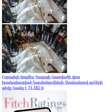
Իսրայելի կողմից Գազայի հատվածի վրա
իրականացված հարձակումների հետևանքով զոհերի
թիվը հասել է 73,382-ի