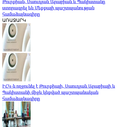
Թուրքիան, Սաուդյան Արաբիան և Պակիստանը
ստորագրել են Մեքքայի պաշտպանության
համաձայնագիրը
ԱՌԱՋԱՐԿ
ԻՀԿ-ն ողջունել է Թուրքիայի, Սաուդյան Արաբիայի և
Պակիստանի միջև կնքված պաշտպանական
համաձայնագիրը