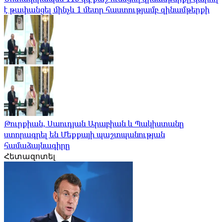
է թափանցել մինչև 1 մետր հաստությամբ զինամթերքի
Թուրքիան, Սաուդյան Արաբիան և Պակիստանը
ստորագրել են Մեքքայի պաշտպանության
համաձայնագիրը
Հետազոտել