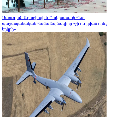
Սաուդյան Արաբիայի և Պակիստանի հետ
պաշտպանական համաձայնագիրը «չի ուղղված որևէ
երկրի»