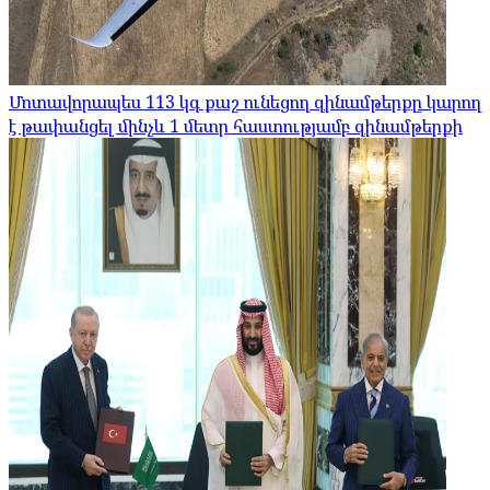
Մոտավորապես 113 կգ քաշ ունեցող զինամթերքը կարող
է թափանցել մինչև 1 մետր հաստությամբ զինամթերքի