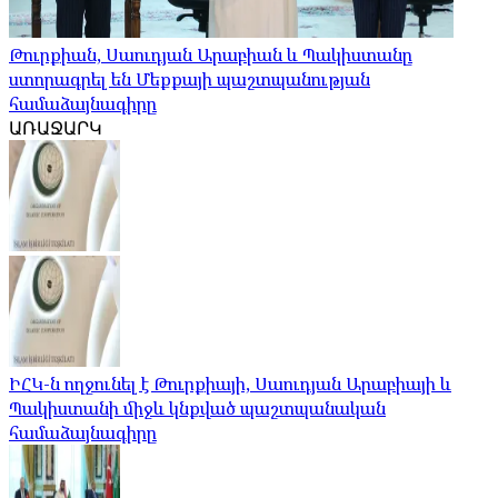
Թուրքիան, Սաուդյան Արաբիան և Պակիստանը
ստորագրել են Մեքքայի պաշտպանության
համաձայնագիրը
ԱՌԱՋԱՐԿ
ԻՀԿ-ն ողջունել է Թուրքիայի, Սաուդյան Արաբիայի և
Պակիստանի միջև կնքված պաշտպանական
համաձայնագիրը