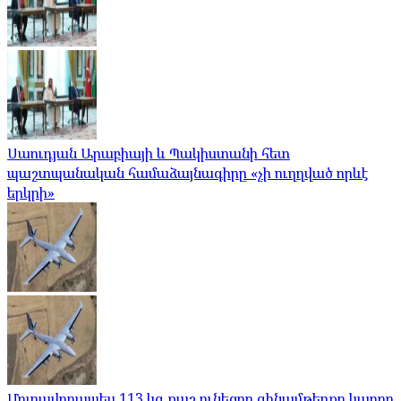
Սաուդյան Արաբիայի և Պակիստանի հետ
պաշտպանական համաձայնագիրը «չի ուղղված որևէ
երկրի»
Մոտավորապես 113 կգ քաշ ունեցող զինամթերքը կարող