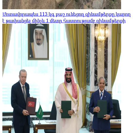
Մոտավորապես 113 կգ քաշ ունեցող զինամթերքը կարող
է թափանցել մինչև 1 մետր հաստությամբ զինամթերքի