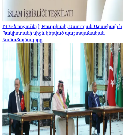
ԻՀԿ-ն ողջունել է Թուրքիայի, Սաուդյան Արաբիայի և
Պակիստանի միջև կնքված պաշտպանական
համաձայնագիրը