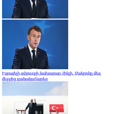
Իսրայելի սփյուռքի նախարար Չիկլի. Մակրոնը մեզ
մեջքից դանակահարեց