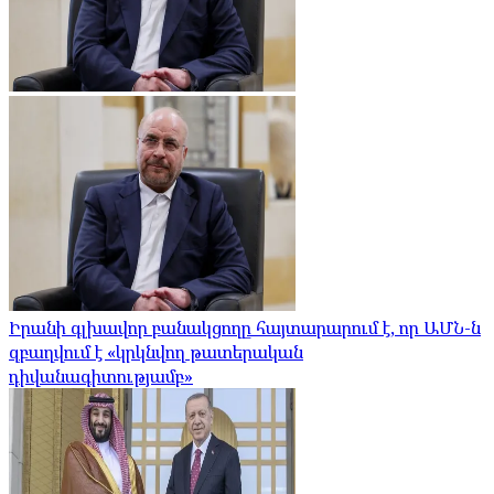
Իրանի գլխավոր բանակցողը հայտարարում է, որ ԱՄՆ-ն
զբաղվում է «կրկնվող թատերական
դիվանագիտությամբ»