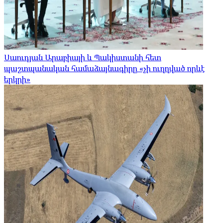
Սաուդյան Արաբիայի և Պակիստանի հետ
պաշտպանական համաձայնագիրը «չի ուղղված որևէ
երկրի»