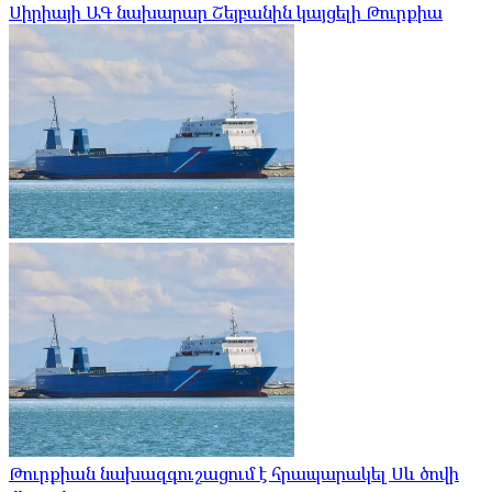
Սիրիայի ԱԳ նախարար Շեյբանին կայցելի Թուրքիա
Թուրքիան նախազգուշացում է հրապարակել Սև ծովի