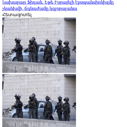
Նախարար Ֆիդան. Եթե Իսրայելի էքսպանսիոնիզմը
չկանխվի, ճգնաժամը կգլոբալանա
Հետազոտել