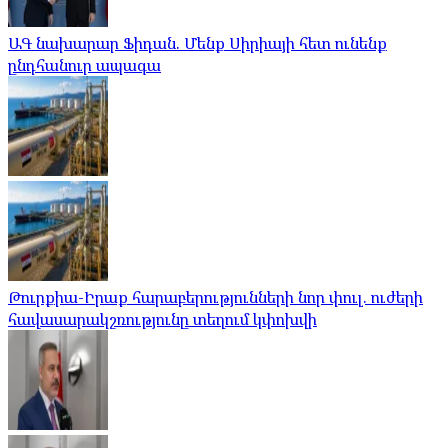
ԱԳ նախարար Ֆիդան. Մենք Սիրիայի հետ ունենք
ընդհանուր ապագա
Թուրքիա-Իրաք հարաբերությունների նոր փուլ. ուժերի
հավասարակշռությունը տեղում կփոխվի