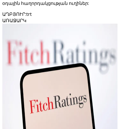
օդային հաղորդակցության ուղիներ:
ԱՂԲՅՈՒՐ
:
trt
ԱՌԱՋԱՐԿ