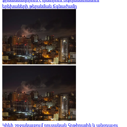
երեխաների թերսնման ճգնաժամը
Կիևի շրջակայքում ռուսական հրթիռային և անօդաչու