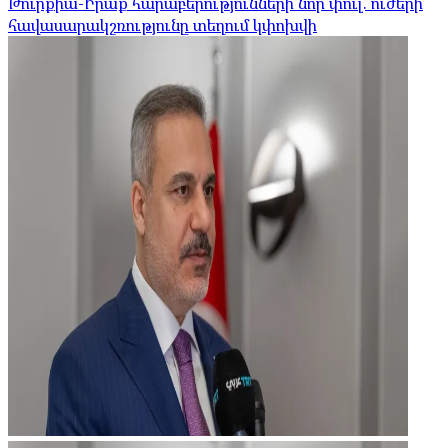
Թուրքիա-Իրաք հարաբերությունների նոր փուլ. ուժերի
հավասարակշռությունը տեղում կփոխվի