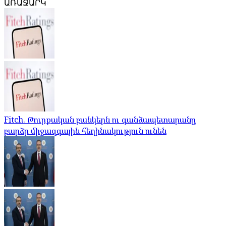
ԱՌԱՋԱՐԿ
Fitch. Թուրքական բանկերն ու գանձապետարանը
բարձր միջազգային հեղինակություն ունեն