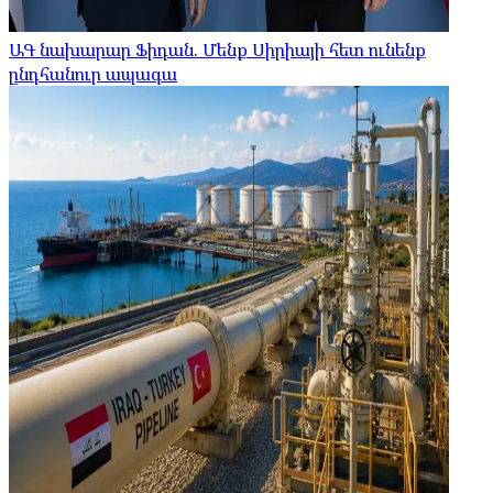
ԱԳ նախարար Ֆիդան. Մենք Սիրիայի հետ ունենք
ընդհանուր ապագա