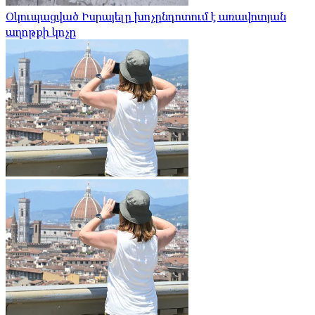
Օկուպացված Իսրայելը խոչընդոտում է առավոտյան
աղոթքի կոչը