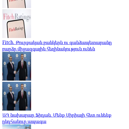
Fitch. Թուրքական բանկերն ու գանձապետարանը
բարձր միջազգային հեղինակություն ունեն
ԱԳ նախարար Ֆիդան. Մենք Սիրիայի հետ ունենք
ընդհանուր ապագա