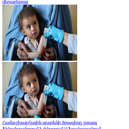
վերաբերյալ
Համաշխարհային պարենի ծրագիրը շտապ
ֆինանսավորում է փնտրում Աֆղանստանում