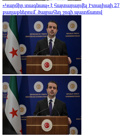
«Կարմիր տագնապ» է հայտարարվել Իտալիայի 27
քաղաքներում՝ ծայրահեղ շոգի պատճառով