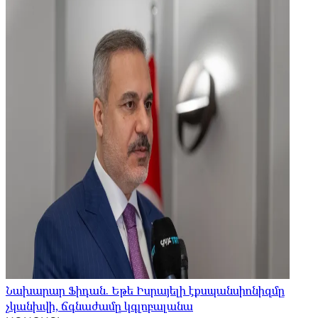
Նախարար Ֆիդան. Եթե Իսրայելի էքսպանսիոնիզմը
չկանխվի, ճգնաժամը կգլոբալանա