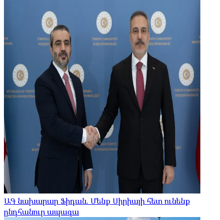
ԱԳ նախարար Ֆիդան. Մենք Սիրիայի հետ ունենք
ընդհանուր ապագա