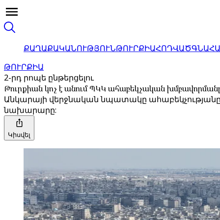
ՔԱՂԱՔԱԿԱՆՈՒԹՅՈՒՆ
ԹՈՒՐՔԻԱ
ՀՈԴՎԱԾ
ԳՆԱՀ
ԹՈՒՐՔԻԱ
2-րդ րոպե ընթերցելու
Թուրքիան կոչ է անում ՊԿԿ ահաբեկչական խմբավորմանը և
Անկարայի վերջնական նպատակը ահաբեկչությանը 
նախարարը:
Կիսվել