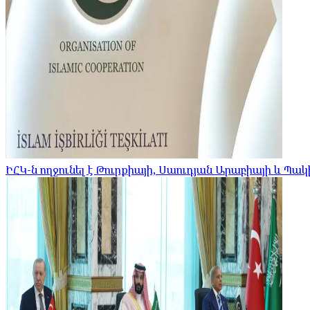
ԻՀԿ-ն ողջունել է Թուրքիայի, Սաուդյան Արաբիայի և