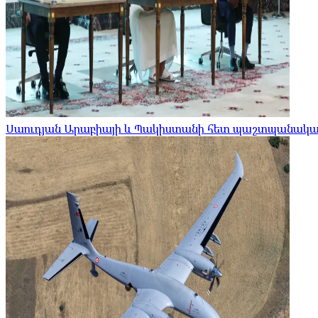
Սաուդյան Արաբիայի և Պակիստանի հետ պաշտպանական 