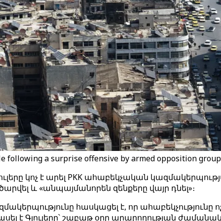
ule following a surprise offensive by armed opposition group
ը կոչ է արել PKK ահաբեկչական կազմակերպությանը 
ծարվել և «անպայմանորեն զենքերը վայր դնել»։
ակերպությունը հասկացել է, որ ահաբեկչությունը ոչ 
 - ասել է Գյուլերը՝ շաբաթ օրը արարողության ժամանակ 