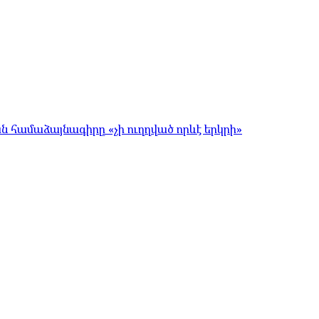
համաձայնագիրը «չի ուղղված որևէ երկրի»