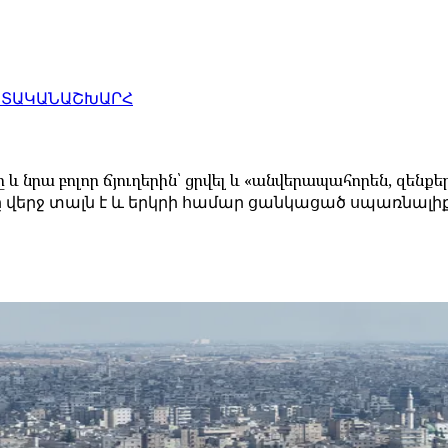
ԱՏԱԿԱՆ
ԱՇԽԱՐՀ
 նրա բոլոր ճյուղերին՝ ցրվել և «անվերապահորեն, զենքեր
վերջ տալն է և երկրի համար ցանկացած սպառնալիք