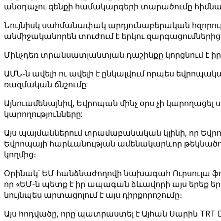
անօդաչու զենքի համակարգերի տարածումը հիմնա
Նույնիսկ սահմանափակ արդյունաբերական հզորությո
անմիջականորեն տուժում է երկու զարգացումներից է
Մինչդեռ տրանսատլանտյան դաշինքը կորցնում է ի
ԱՄՆ-ն ավելի ու ավելի է ընկալվում որպես եվրոպ
ռազմական ճնշումը:
Այնուամենայնիվ, Եվրոպան մինչ օրս չի կարողաց
կարողությունները:
Այս պայմաններում տրամաբանական կլինի, որ Եվրո
Եվրոպայի հարևանության ամենակարևոր թեկնածու
կողմից։
Օրինակ՝ ԵՄ հանձնաժողովի նախագահ Ուրսուլա ֆոն 
որ «ԵՄ-ն պետք է իր ապագան ձևավորի այս երեք ե
նույնպես արտացոլում է այս դիրքորոշումը։
Այս հոդվածը, որը պատրաստել է Այհան Սարին TRT De