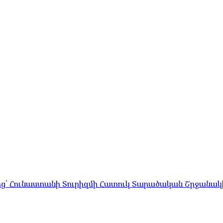
ց՝ Հունաստանի Տուրիզմի Հատուկ Տարածական Շրջանակի