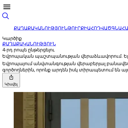
ՔԱՂԱՔԱԿԱՆՈՒԹՅՈՒՆ
ԹՈՒՐՔԻԱ
ՀՈԴՎԱԾ
ԳՆԱՀ
Կարծիք
ՔԱՂԱՔԱԿԱՆՈՒԹՅՈՒՆ
4-րդ րոպե ընթերցելու
Եվրոպական պաշտպանության վերաձևավորում. Երա
Եվրոպայում անվտանգության վերաբերյալ բանավեճի հ
գործողներին, որոնք արդեն իսկ տիրապետում են այդ
Կիսվել