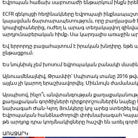
Եվրոպան հաճախ սաբոտաժի ենթարկում ինքն իրե
ECFR զեկույցի հեղինակները Եվրոպայի ինքնապաշտպ
կայացման ճարտարապետություն, որը բաղկացած է Ն
կոալիցիաներից, ուժեղ և արագ տեղակայվող զին
արդյունաբերական հիմք։ Սա կարդալիս առաջին արձ
Եվ երրորդը բացահայտում է իրական խնդիրը. եթե 
ընթացքում։
Ես նույնիսկ չեմ խոսում եվրոպական բանակի մասի
Այնուամենայնիվ, Թրամփի՝ Սպիտակ տանը 2016 թվ
այլևս չի կարող երաշխավորվել։ Միևնույն ժաման
Այսպիսով, ինչո՞ւ անվտանգության քաղաքականո
քաղաքական գործիչների դիրքորոշումներին նայելը
նախագահ Ժան-Կլոդ Յունկերը կոչ արեց ստեղծել ե
Եվրոպական հանձնաժողովի փոխնախագահ Կայա Կ
թե արդյոք դրա կողմնակիցները հաշվի են առել գո
ԱՌԱՋԱՐԿ