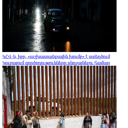
ԿՀՎ-ն, իբր, «աշխատանքային խումբ» է ստեղծում
Կուբայում գործողությունները ընդլայնելու համար