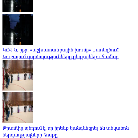
ԿՀՎ-ն, իբր, «աշխատանքային խումբ» է ստեղծում
Կուբայում գործողությունները ընդլայնելու համար
Թրամփը պնդում է, որ իրենք կանգնեցրել են անկանոն
ներգաղթյալների հոսքը