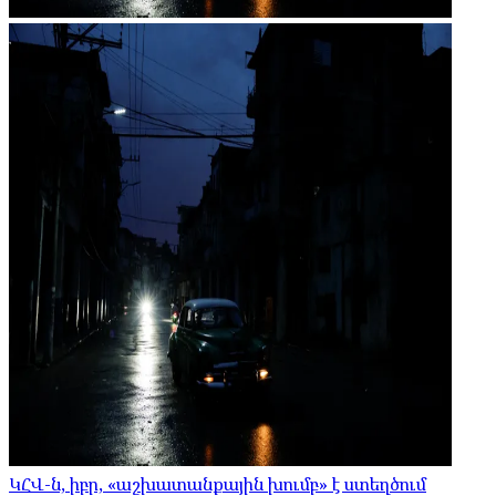
ԿՀՎ-ն, իբր, «աշխատանքային խումբ» է ստեղծում