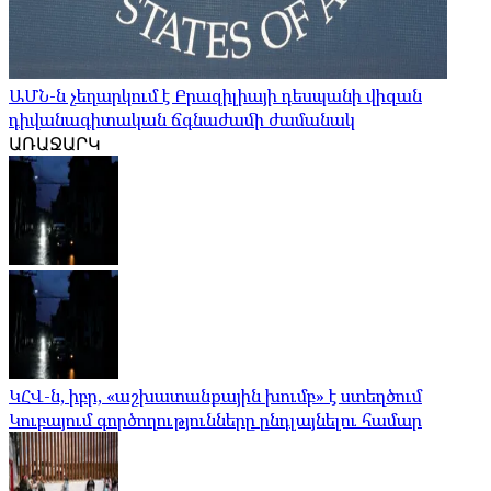
ԱՄՆ-ն չեղարկում է Բրազիլիայի դեսպանի վիզան
դիվանագիտական ​​ճգնաժամի ժամանակ
ԱՌԱՋԱՐԿ
ԿՀՎ-ն, իբր, «աշխատանքային խումբ» է ստեղծում
Կուբայում գործողությունները ընդլայնելու համար