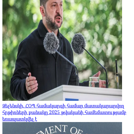
Զելենսկի. ՀՕՊ համակարգի համար մատակարարվող
հրթիռների քանակը 2025 թվականի համեմատությամբ
եռապատկվել է