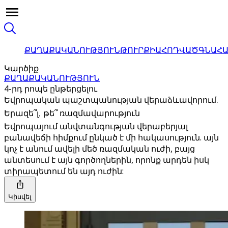
ՔԱՂԱՔԱԿԱՆՈՒԹՅՈՒՆ
ԹՈՒՐՔԻԱ
ՀՈԴՎԱԾ
ԳՆԱՀ
Կարծիք
ՔԱՂԱՔԱԿԱՆՈՒԹՅՈՒՆ
4-րդ րոպե ընթերցելու
Եվրոպական պաշտպանության վերաձևավորում.
Երազե՞լ, թե՞ ռազմավարություն
Եվրոպայում անվտանգության վերաբերյալ
բանավեճի հիմքում ընկած է մի հակասություն. այն
կոչ է անում ավելի մեծ ռազմական ուժի, բայց
անտեսում է այն գործողներին, որոնք արդեն իսկ
տիրապետում են այդ ուժին:
Կիսվել