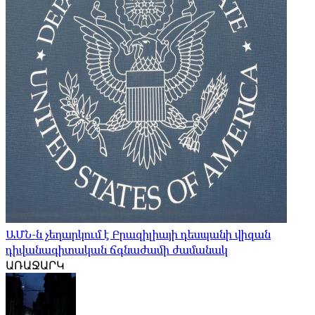
ԱՄՆ-ն չեղարկում է Բրազիլիայի դեսպանի վիզան
դիվանագիտական ​​ճգնաժամի ժամանակ
ԱՌԱՋԱՐԿ