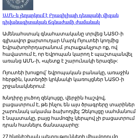
ԱՄՆ-ն չեղարկում է Բրազիլիայի դեսպանի վիզան
դիվանագիտական ​​ճգնաժամի ժամանակ
Ամենահստակ գնահատականը տրվեց ՆԱՏՕ-ի
գլխավոր քարտուղար Մարկ Ռյուտեի կողմից
Եվրախորհրդարանում. յուրաքանչյուր ոք, ով
հավատում է, որ Եվրոպան կարող է պաշտպանվել
առանց ԱՄՆ-ի, «պետք է շարունակի երազել»:
Ռյուտեի խոսքով՝ եվրոպական բանակը, առաջին
հերթին, կստեղծի կրկնակի կառույցներ ՆԱՏՕ-ի
շրջանակներում:
Խնդիրը լուծող զեկույցը, վերջին հաշվով,
բացատրում է, թե ինչու են այս ծրագրերը տարիներ
շարունակ ակամա ձախողվել: Զեկույցը սահմանում
է նպատակը, բայց համոզիչ կերպով չի բացատրում
դրան հասնելու ճանապարհը:
27 ինքնիշխան պետությունների միավորումը