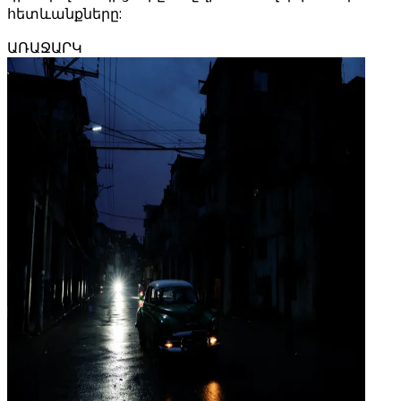
հետևանքները:
ԱՌԱՋԱՐԿ