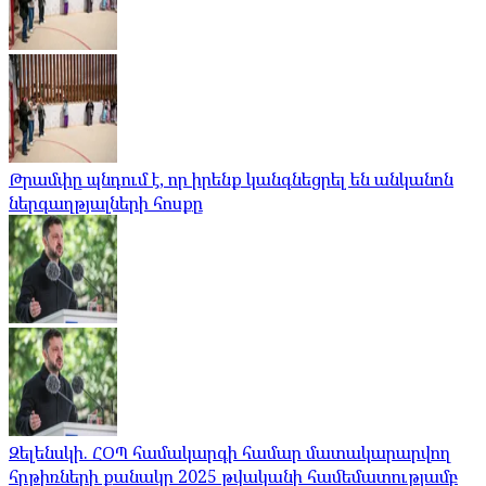
Թրամփը պնդում է, որ իրենք կանգնեցրել են անկանոն
ներգաղթյալների հոսքը
Զելենսկի. ՀՕՊ համակարգի համար մատակարարվող
հրթիռների քանակը 2025 թվականի համեմատությամբ