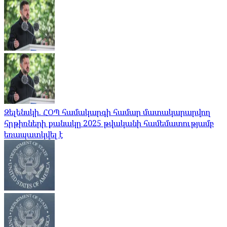
Զելենսկի. ՀՕՊ համակարգի համար մատակարարվող
հրթիռների քանակը 2025 թվականի համեմատությամբ
եռապատկվել է