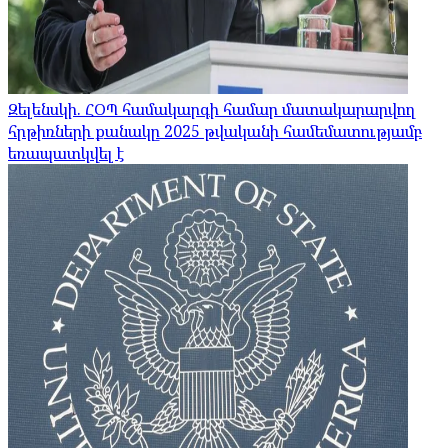
Զելենսկի. ՀՕՊ համակարգի համար մատակարարվող
հրթիռների քանակը 2025 թվականի համեմատությամբ
եռապատկվել է