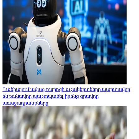
Դանիայում ավագ դպրոցի աշակերտները պարտավոր
են բանավոր պաշտպանել իրենց գրավոր
առաջադրանքները