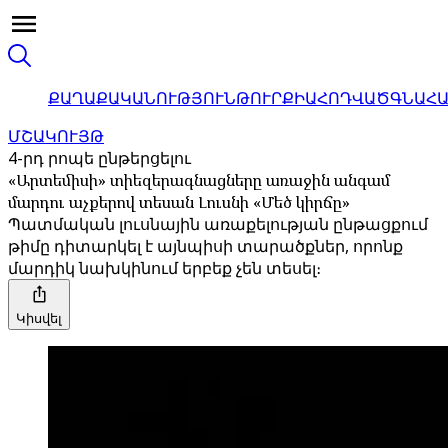
ՔԱՂԱՔԱԿԱՆՈՒԹՅՈՒՆ
ԹՈՒՐՔԻԱ
ՀՈԴՎԱԾ
ԳՆԱՀ
ՄՇԱԿՈՒՅԹ
4-րդ րոպե ընթերցելու
«Արտեմիսի» տիեզերագնացները առաջին անգամ
մարդու աչքերով տեսան Լուսնի «Մեծ կիրճը»
Պատմական լուսնային առաքելության ընթացքում
թիմը դիտարկել է այնպիսի տարածքներ, որոնք
մարդիկ նախկինում երբեք չեն տեսել։
Կիսվել