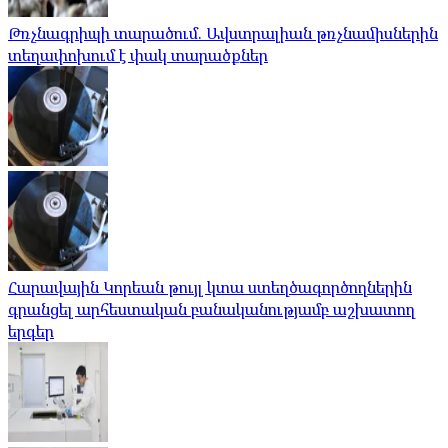
Թռչնագրիպի տարածում. Ավստրալիան թռչնամիսներին
տեղափոխում է փակ տարածքներ
Հարավային Կորեան թույլ կտա ստեղծագործողներին
գրանցել արհեստական ​​բանականությամբ աշխատող
երգեր