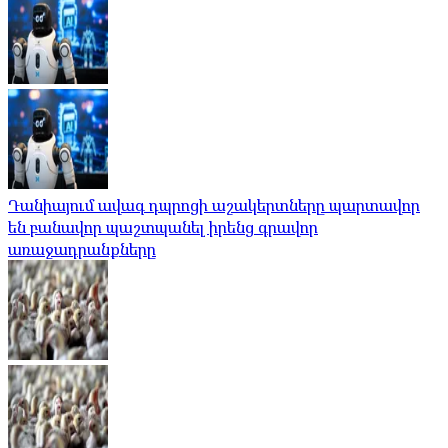
Դանիայում ավագ դպրոցի աշակերտները պարտավոր
են բանավոր պաշտպանել իրենց գրավոր
առաջադրանքները