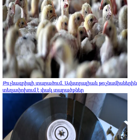
Թռչնագրիպի տարածում. Ավստրալիան թռչնամիսներին
տեղափոխում է փակ տարածքներ