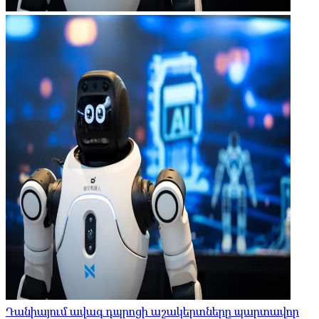
Դանիայում ավագ դպրոցի աշակերտները պարտավոր