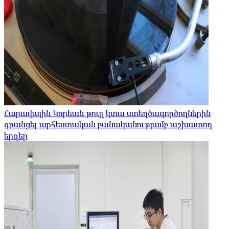
Հարավային Կորեան թույլ կտա ստեղծագործողներին
գրանցել արհեստական ​​բանականությամբ աշխատող
երգեր