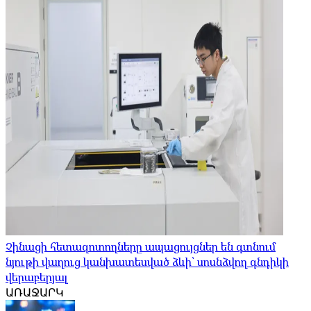
Չինացի հետազոտողները ապացույցներ են գտնում
նյութի վաղուց կանխատեսված ձևի՝ սոսնձվող գնդիկի
վերաբերյալ
ԱՌԱՋԱՐԿ