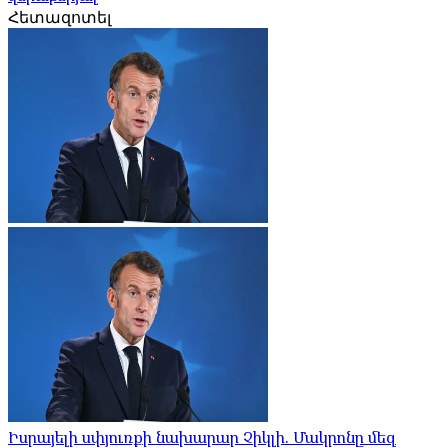
Հետազոտել
Իսրայելի սփյուռքի նախարար Չիկլի. Մակրոնը մեզ