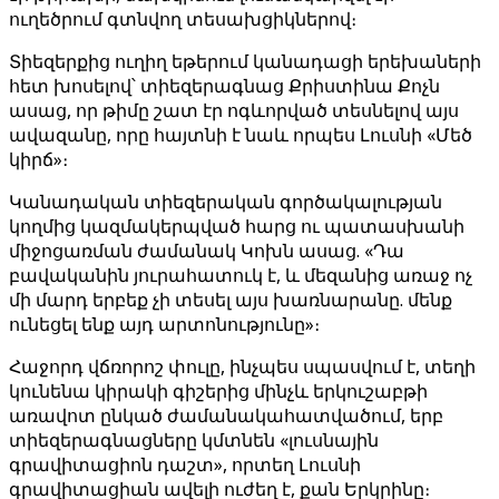
ուղեծրում գտնվող տեսախցիկներով։
Տիեզերքից ուղիղ եթերում կանադացի երեխաների
հետ խոսելով՝ տիեզերագնաց Քրիստինա Քոչն
ասաց, որ թիմը շատ էր ոգևորված տեսնելով այս
ավազանը, որը հայտնի է նաև որպես Լուսնի «Մեծ
կիրճ»։
Կանադական տիեզերական գործակալության
կողմից կազմակերպված հարց ու պատասխանի
միջոցառման ժամանակ Կոխն ասաց. «Դա
բավականին յուրահատուկ է, և մեզանից առաջ ոչ
մի մարդ երբեք չի տեսել այս խառնարանը. մենք
ունեցել ենք այդ արտոնությունը»։
Հաջորդ վճռորոշ փուլը, ինչպես սպասվում է, տեղի
կունենա կիրակի գիշերից մինչև երկուշաբթի
առավոտ ընկած ժամանակահատվածում, երբ
տիեզերագնացները կմտնեն «լուսնային
գրավիտացիոն դաշտ», որտեղ Լուսնի
գրավիտացիան ավելի ուժեղ է, քան Երկրինը։