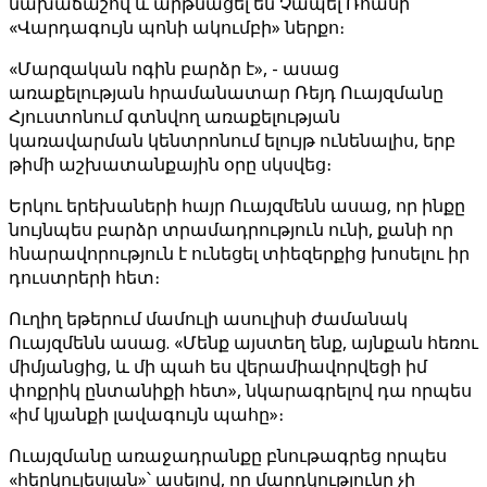
նախաճաշով և արթնացել են Չապել Ռոանի
«Վարդագույն պոնի ակումբի» ներքո։
«Մարզական ոգին բարձր է», - ասաց
առաքելության հրամանատար Ռեյդ Ուայզմանը
Հյուստոնում գտնվող առաքելության
կառավարման կենտրոնում ելույթ ունենալիս, երբ
թիմի աշխատանքային օրը սկսվեց։
Երկու երեխաների հայր Ուայզմենն ասաց, որ ինքը
նույնպես բարձր տրամադրություն ունի, քանի որ
հնարավորություն է ունեցել տիեզերքից խոսելու իր
դուստրերի հետ։
Ուղիղ եթերում մամուլի ասուլիսի ժամանակ
Ուայզմենն ասաց. «Մենք այստեղ ենք, այնքան հեռու
միմյանցից, և մի պահ ես վերամիավորվեցի իմ
փոքրիկ ընտանիքի հետ», նկարագրելով դա որպես
«իմ կյանքի լավագույն պահը»։
Ուայզմանը առաջադրանքը բնութագրեց որպես
«հերկուլեսյան»՝ ասելով, որ մարդկությունը չի