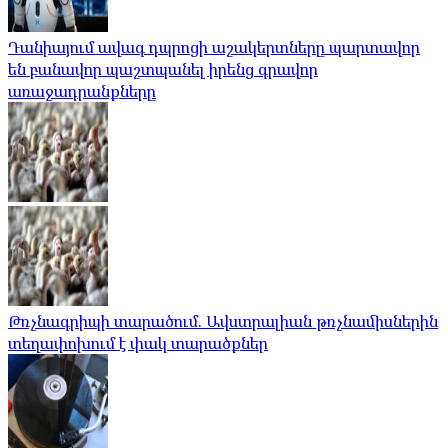
Դանիայում ավագ դպրոցի աշակերտները պարտավոր
են բանավոր պաշտպանել իրենց գրավոր
առաջադրանքները
Թռչնագրիպի տարածում. Ավստրալիան թռչնամիսներին
տեղափոխում է փակ տարածքներ