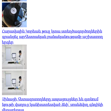
Հարավային Կորեան թույլ կտա ստեղծագործողներին
գրանցել արհեստական ​​բանականությամբ աշխատող
երգեր
Չինացի հետազոտողները ապացույցներ են գտնում
նյութի վաղուց կանխատեսված ձևի՝ սոսնձվող գնդիկի
վերաբերյալ