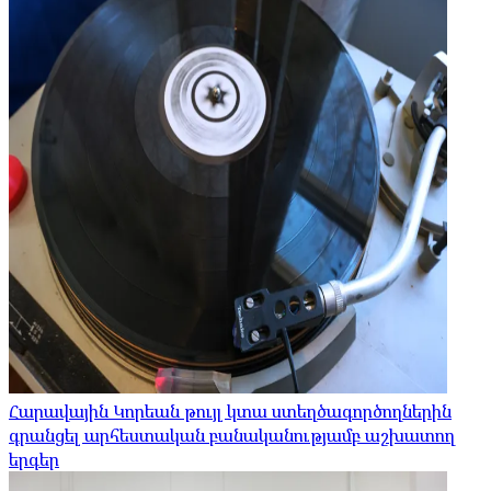
Հարավային Կորեան թույլ կտա ստեղծագործողներին
գրանցել արհեստական ​​բանականությամբ աշխատող
երգեր