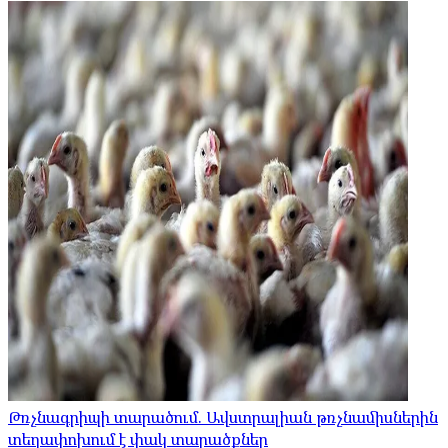
Թռչնագրիպի տարածում. Ավստրալիան թռչնամիսներին
տեղափոխում է փակ տարածքներ