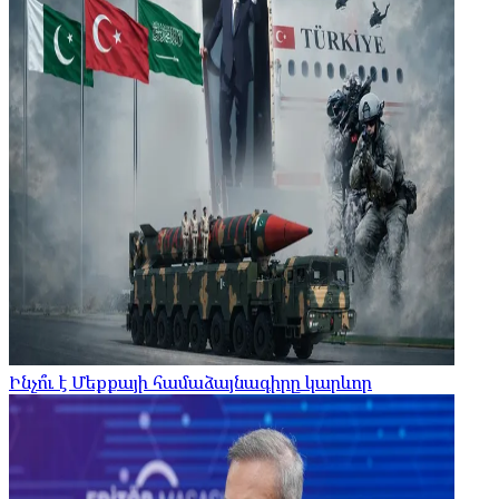
Ինչո՞ւ է Մեքքայի համաձայնագիրը կարևոր