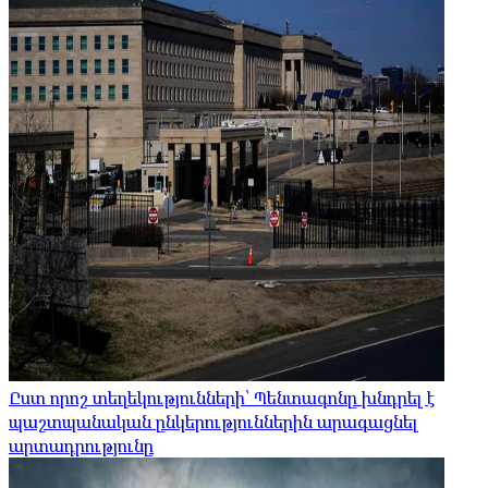
Ըստ որոշ տեղեկությունների՝ Պենտագոնը խնդրել է
պաշտպանական ընկերություններին արագացնել
արտադրությունը