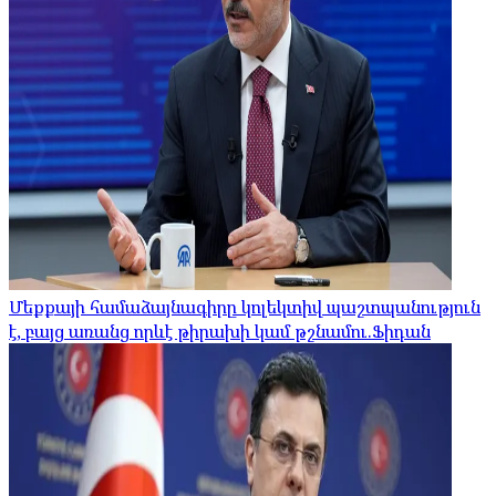
Մեքքայի համաձայնագիրը կոլեկտիվ պաշտպանություն
է, բայց առանց որևէ թիրախի կամ թշնամու.Ֆիդան