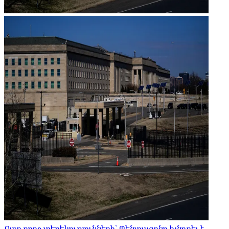
Ըստ որոշ տեղեկությունների՝ Պենտագոնը խնդրել է