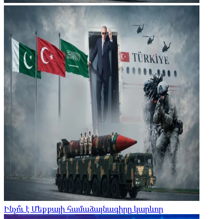
Ինչո՞ւ է Մեքքայի համաձայնագիրը կարևոր