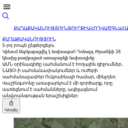
ՔԱՂԱՔԱԿԱՆՈՒԹՅՈՒՆ
ԹՈՒՐՔԻԱ
ՀՈԴՎԱԾ
ԳՆԱՀ
ՔԱՂԱՔԱԿԱՆՈՒԹՅՈՒՆ
5-րդ րոպե ընթերցելու
Կիևում ներկայացվել է նախագահ Դոնալդ Թրամփի 28
կետից բաղկացած առաջարկի նախագիծը
ԱՄՆ օրինագիծը սահմանում է հողային զիջումներ,
ՆԱՏՕ-ի սահմանափակումներ և ուժերի
սահմանաչափեր Ուկրաինայի համար, մինչդեռ
Վաշինգտոնը առաջարկում է մի գործարք, որը
սառեցնում է սահմանները, ավելացնում
անվտանգության երաշխիքներ։
Կիսվել