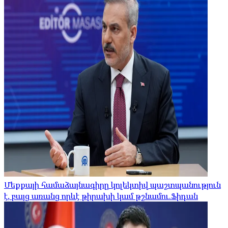
Մեքքայի համաձայնագիրը կոլեկտիվ պաշտպանություն
է, բայց առանց որևէ թիրախի կամ թշնամու.Ֆիդան