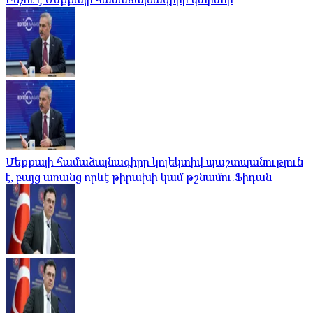
Մեքքայի համաձայնագիրը կոլեկտիվ պաշտպանություն
է, բայց առանց որևէ թիրախի կամ թշնամու.Ֆիդան