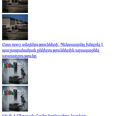
Ըստ որոշ տեղեկությունների՝ Պենտագոնը խնդրել է
պաշտպանական ընկերություններին արագացնել
արտադրությունը
Ինչո՞ւ է Մեքքայի համաձայնագիրը կարևոր