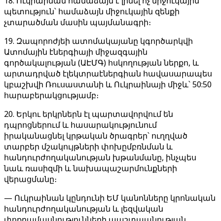
18. Ուկրաինան համաձայն է լինել ոչ միջուկային
պետություն՝ համաձայն միջուկային զենքի
չտարածման մասին պայմանագրի։
19. Զապորոժյեի ատոմակայանը կգործարկվի
Ատոմային էներգիայի միջազգային
գործակալության (ԱԷՄԳ) հսկողության ներքո, և
արտադրված էլեկտրաէներգիան հավասարապես
կբաշխվի Ռուսաստանի և Ուկրաինայի միջև՝ 50:50
հարաբերակցությամբ։
20. Երկու երկրներն էլ պարտավորվում են
դպրոցներում և հասարակությունում
իրականացնել կրթական ծրագրեր՝ ուղղված
տարբեր մշակույթների փոխըմբռնման և
հանդուրժողականության խթանմանը, ինչպես
նաև ռասիզմի և նախապաշարմունքների
վերացմանը։
— Ուկրաինան կընդունի ԵՄ կանոնները կրոնական
հանդուրժողականության և լեզվական
փոքրամասնությունների պաշտպանության