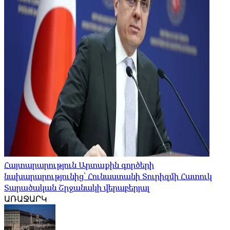
Հայտարարություն Արտաքին գործերի
նախարարությունից՝ Հունաստանի Տուրիզմի Հատուկ
Տարածական Շրջանակի վերաբերյալ
ԱՌԱՋԱՐԿ