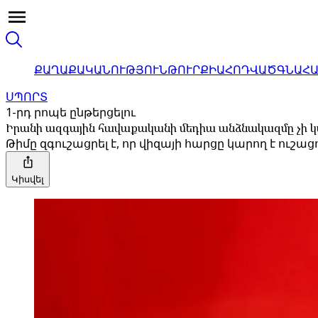
ՔԱՂԱՔԱԿԱՆՈՒԹՅՈՒՆ
ԹՈՒՐՔԻԱ
ՀՈԴՎԱԾ
ԳՆԱՀ
ՍՊՈՐՏ
1-րդ րոպե ընթերցելու
Իրանի ազգային հավաքականի մեդիա անձնակազմը չի կար
Թիմը զգուշացրել է, որ վիզայի հարցը կարող է ու
Կիսվել