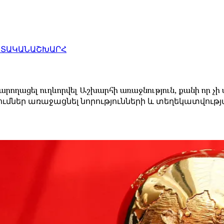
ԱՏԱԿԱՆ
ԱՇԽԱՐՀ
ողացել ուղևորվել Աշխարհի առաջնություն, քանի որ չի
շացումներ առաջացնել նորությունների և տեղեկատվո