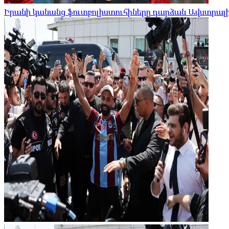
Իրանի կանանց ֆուտբոլիստուհիները դարձան Ավստրալ