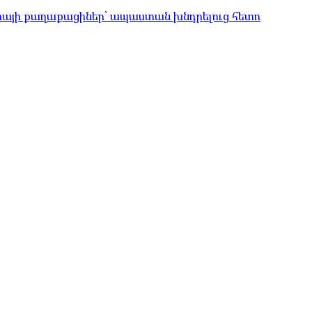
իայի քաղաքացիներ՝ ապաստան խնդրելուց հետո