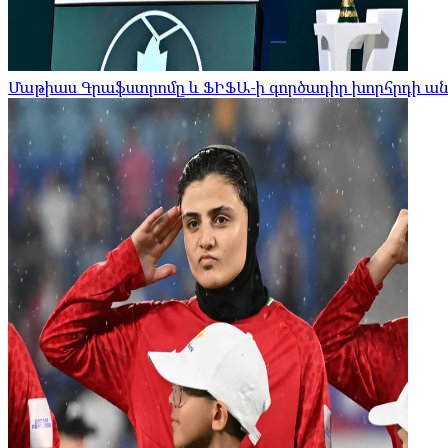
Մաթիաս Գրաֆստրոմը և ՖԻՖԱ-ի գործադիր խորհրդի ան