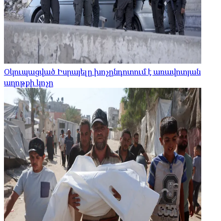
Օկուպացված Իսրայելը խոչընդոտում է առավոտյան
աղոթքի կոչը