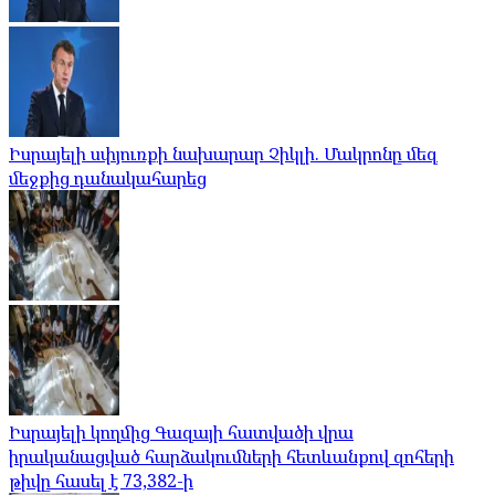
Իսրայելի սփյուռքի նախարար Չիկլի. Մակրոնը մեզ
մեջքից դանակահարեց
Իսրայելի կողմից Գազայի հատվածի վրա
իրականացված հարձակումների հետևանքով զոհերի
թիվը հասել է 73,382-ի