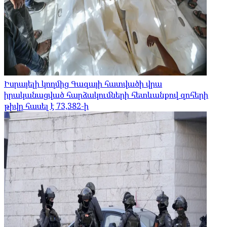
Իսրայելի կողմից Գազայի հատվածի վրա
իրականացված հարձակումների հետևանքով զոհերի
թիվը հասել է 73,382-ի