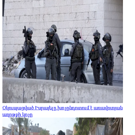
Օկուպացված Իսրայելը խոչընդոտում է առավոտյան
աղոթքի կոչը