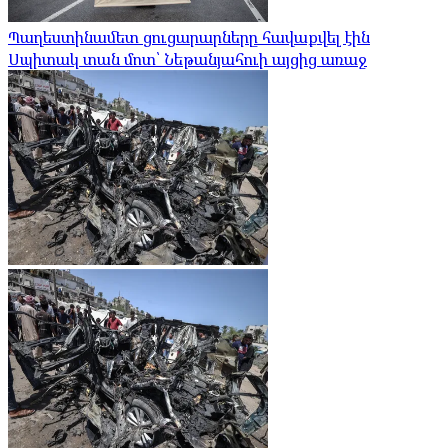
Պաղեստինամետ ցուցարարները հավաքվել էին
Սպիտակ տան մոտ՝ Նեթանյահուի այցից առաջ