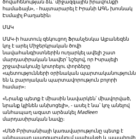
ծովահենության ձև՝ միջազգային իրավունքի
համաձայն», - հայտարարել է Իրանի ԱԳՆ խոսնակ
Էսմայիլ Բաղաեին։
ՄԱԿ
ՄԱԿ-ի հատուկ զեկուցող Ֆրանչեսկա Ալբանեզեն
կոչ է արել Միջերկրական ծովի
նավահանգիստներին ուղարկել ավելի շատ
մարդասիրական նավեր՝ նշելով, որ Իսրայելի
շրջափակումը կոտրելու փորձերը
«պետությունների օրինական պարտականությունն
են և բարոյական պարտավորություն բոլորի
համար»։
«Նրանք պետք է միասին նավարկեն՝ միավորված,
նրանք կլինեն անխոցելի», - ասել է նա՝ կոչ անելով
անհապաղ ազատ արձակել
Madleen
մարդասիրական նավը։
«Մեծ Բրիտանիայի կառավարությունը պետք է
անհապաղ պարզաբանում պահանջի և ապահովի