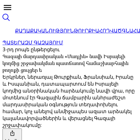
ՔԱՂԱՔԱԿԱՆՈՒԹՅՈՒՆ
ԹՈՒՐՔԻԱ
ՀՈԴՎԱԾ
ԳՆԱՀ
ՊԱՏԵՐԱԶՄ ԳԱԶԱՅՈՒՄ
3-րդ րոպե ընթերցելու
Գազայի մարդասիրական «Մադլին» նավի Իսրայելի
կողմից շրջափակման պատճառով համաշխարհային
բողոքի ցույցեր ե
Երկրներ, ներառյալ Թուրքիան, Ֆրանսիան, Իրանը
և Իսպանիան, դատապարտում են Իսրայելի
կողմից անօրինական հարձակումը նավի վրա, որը
մոտենում էր Գազային ճամբարին անհրաժեշտ
մարդասիրական օգնություն տեղափոխելու
համար, կոչ անելով անմիջապես ազատ արձակել
կալանավորվածներին և վերացնել Գազայի
շրջափակումը: