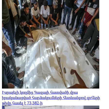
Իսրայելի կողմից Գազայի հատվածի վրա
իրականացված հարձակումների հետևանքով զոհերի
թիվը հասել է 73,382-ի