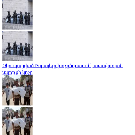
Օկուպացված Իսրայելը խոչընդոտում է առավոտյան
աղոթքի կոչը