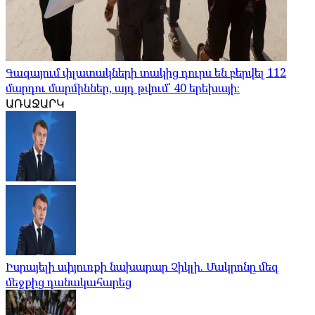
Գազայում փլատակների տակից դուրս են բերվել 112
մարդու մարմիններ, այդ թվում՝ 40 երեխայի։
ԱՌԱՋԱՐԿ
Իսրայելի սփյուռքի նախարար Չիկլի. Մակրոնը մեզ
մեջքից դանակահարեց