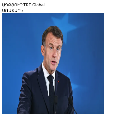
ԱՂԲՅՈՒՐ
:
TRT Global
ԱՌԱՋԱՐԿ