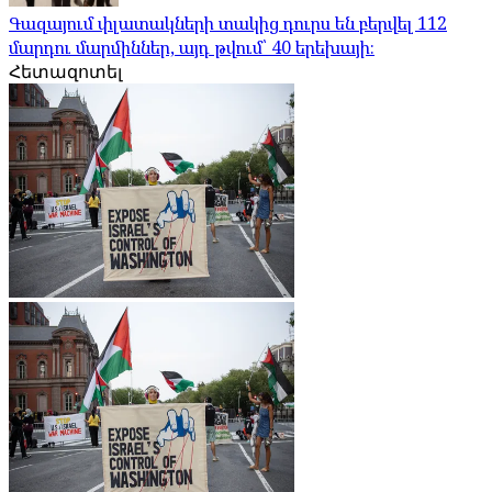
Գազայում փլատակների տակից դուրս են բերվել 112
մարդու մարմիններ, այդ թվում՝ 40 երեխայի։
Հետազոտել