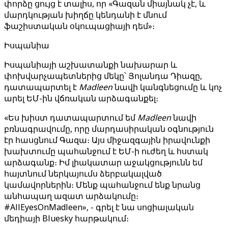
փորձը ցույց է տալիս, որ «Գազան միայնակ չէ, և
մարդկության խիղճը կենդանի է մնում
ֆաշիստական օկուպացիայի դեմ»։
Իսպանիա
Իսպանիայի աշխատանքի նախարար և
փոխվարչապետներից մեկը՝ Յոլանդա Դիազը,
դատապարտել է
Madleen
նավի կանգնեցումը և կոչ
արել ԵՄ-ին վճռական արձագանքել։
«Ես խիստ դատապարտում եմ
Madleen
նավի
բռնագրավումը, որը մարդասիրական օգնություն
էր հասցնում Գազա։ Այս միջազգային իրավունքի
խախտումը պահանջում է ԵՄ-ի ուժեղ և հստակ
արձագանք։ Իմ լիակատար աջակցությունն եմ
հայտնում ներկայումս ձերբակալված
կամավորներին։ Մենք պահանջում ենք նրանց
անհապաղ ազատ արձակումը։
#AllEyesOnMadleen», - գրել է նա սոցիալական
մեդիայի Bluesky հարթակում։