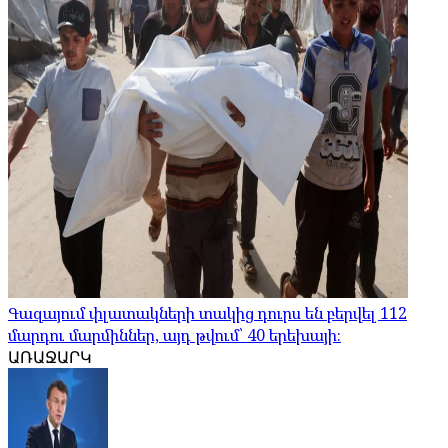
Գազայում փլատակների տակից դուրս են բերվել 112
մարդու մարմիններ, այդ թվում՝ 40 երեխայի։
ԱՌԱՋԱՐԿ