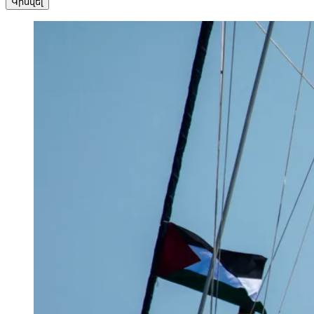
Կիսվել