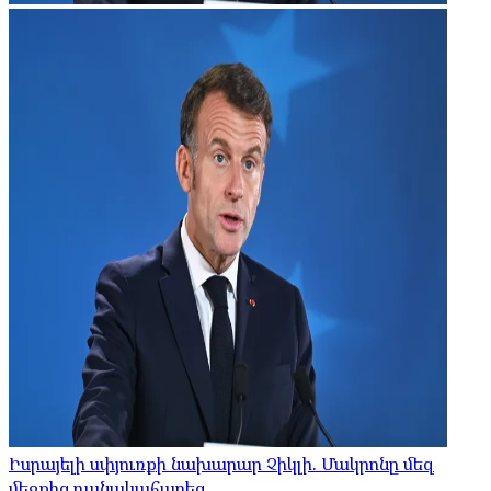
Իսրայելի սփյուռքի նախարար Չիկլի. Մակրոնը մեզ
մեջքից դանակահարեց