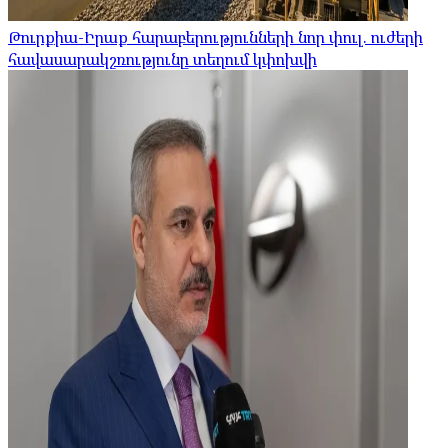
Թուրքիա-Իրաք հարաբերությունների նոր փուլ. ուժերի
հավասարակշռությունը տեղում կփոխվի