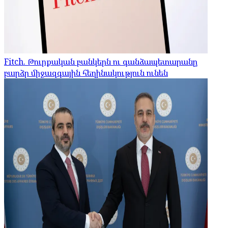
Fitch. Թուրքական բանկերն ու գանձապետարանը
բարձր միջազգային հեղինակություն ունեն