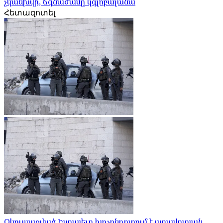
չկանխվի, ճգնաժամը կգլոբալանա
Հետազոտել
Օկուպացված Իսրայելը խոչընդոտում է առավոտյան