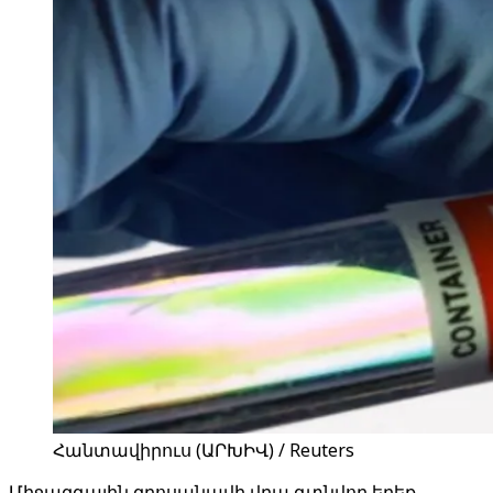
Հանտավիրուս (ԱՐԽԻՎ) / Reuters
Միջազգային զբոսանավի վրա գտնվող երեք