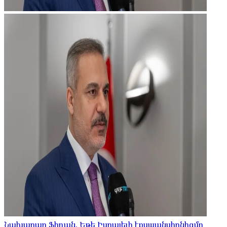
Նախարար Ֆիդան. Եթե Իսրայելի էքսպանսիոնիզմը