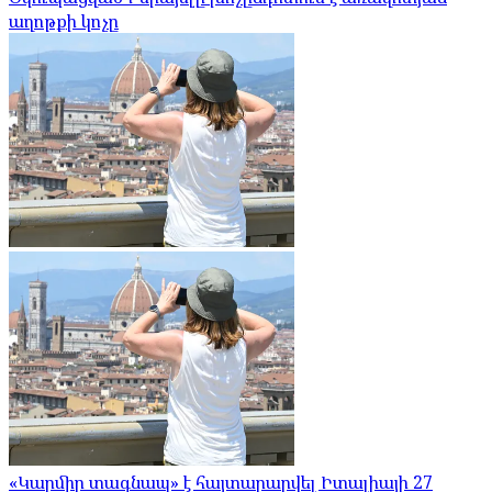
աղոթքի կոչը
«Կարմիր տագնապ» է հայտարարվել Իտալիայի 27