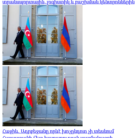
տրանսպորտային, լոգիստիկ և բաշխման կենտրոններին
Հաջիև. Ադրբեջանը որևէ խոչընդոտ չի տեսնում
Հայաստանի հետ խաղաղության պայմանագրի