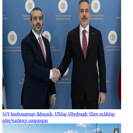
ԱԳ նախարար Ֆիդան. Մենք Սիրիայի հետ ունենք
ընդհանուր ապագա