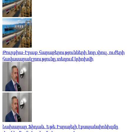
Թուրքիա-Իրաք հարաբերությունների նոր փուլ. ուժերի
հավասարակշռությունը տեղում կփոխվի
Նախարար Ֆիդան. Եթե Իսրայելի էքսպանսիոնիզմը