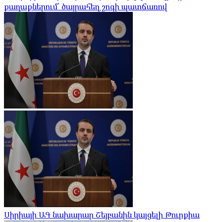
քաղաքներում՝ ծայրահեղ շոգի պատճառով
Սիրիայի ԱԳ նախարար Շեյբանին կայցելի Թուրքիա