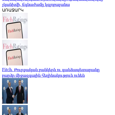
չկանխվի, ճգնաժամը կգլոբալանա
ԱՌԱՋԱՐԿ
Fitch. Թուրքական բանկերն ու գանձապետարանը
բարձր միջազգային հեղինակություն ունեն