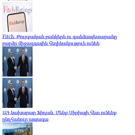
Fitch. Թուրքական բանկերն ու գանձապետարանը
բարձր միջազգային հեղինակություն ունեն
ԱԳ նախարար Ֆիդան. Մենք Սիրիայի հետ ունենք
ընդհանուր ապագա