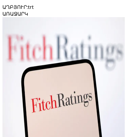
ԱՂԲՅՈՒՐ
:
trt
ԱՌԱՋԱՐԿ