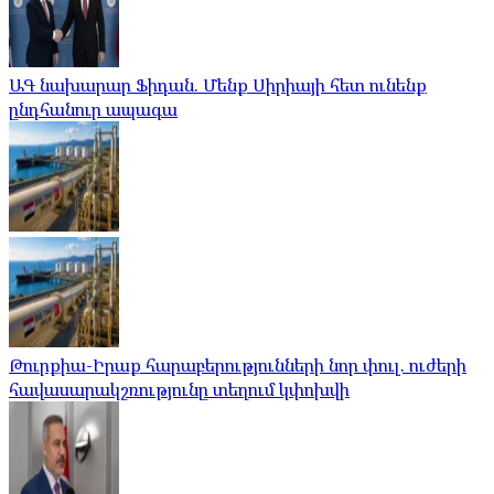
ԱԳ նախարար Ֆիդան. Մենք Սիրիայի հետ ունենք
ընդհանուր ապագա
Թուրքիա-Իրաք հարաբերությունների նոր փուլ. ուժերի
հավասարակշռությունը տեղում կփոխվի