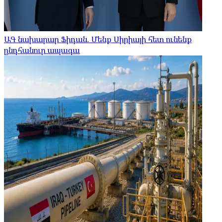
ԱԳ նախարար Ֆիդան. Մենք Սիրիայի հետ ունենք
ընդհանուր ապագա