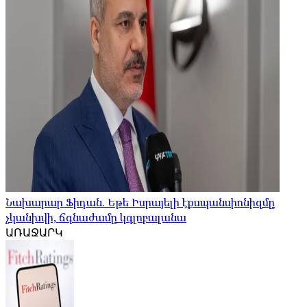
Նախարար Ֆիդան. Եթե Իսրայելի էքսպանսիոնիզմը
չկանխվի, ճգնաժամը կգլոբալանա
ԱՌԱՋԱՐԿ