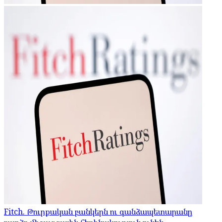
Fitch. Թուրքական բանկերն ու գանձապետարանը