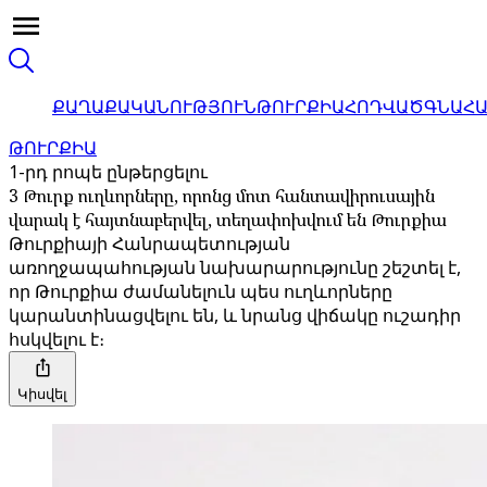
ՔԱՂԱՔԱԿԱՆՈՒԹՅՈՒՆ
ԹՈՒՐՔԻԱ
ՀՈԴՎԱԾ
ԳՆԱՀ
ԹՈՒՐՔԻԱ
1-րդ րոպե ընթերցելու
3 Թուրք ուղևորները, որոնց մոտ հանտավիրուսային
վարակ է հայտնաբերվել, տեղափոխվում են Թուրքիա
Թուրքիայի Հանրապետության
առողջապահության նախարարությունը շեշտել է,
որ Թուրքիա ժամանելուն պես ուղևորները
կարանտինացվելու են, և նրանց վիճակը ուշադիր
հսկվելու է։
Կիսվել