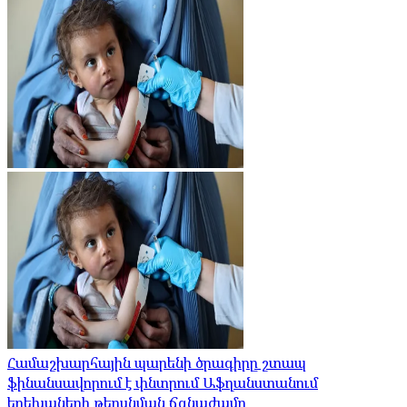
Համաշխարհային պարենի ծրագիրը շտապ
ֆինանսավորում է փնտրում Աֆղանստանում
երեխաների թերսնման ճգնաժամը