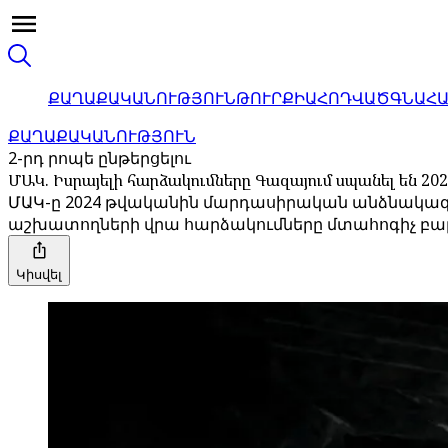
ՔԱՂԱՔԱԿԱՆՈՒԹՅՈՒՆ
ԹՈՒՐՔԻԱ
ՀՈԴՎԱԾ
ԳՆԱՀ
ՔԱՂԱՔԱԿԱՆՈՒԹՅՈՒՆ
2-րդ րոպե ընթերցելու
ՄԱԿ. Իսրայելի հարձակումները Գազայում սպանել են 
ՄԱԿ-ը 2024 թվականին մարդասիրական անձնակազմի 
աշխատողների վրա հարձակումները մտահոգիչ բար
Կիսվել