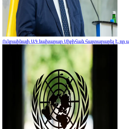
Ուկրաինայի ԱԳ նախարար Սիբիհան հայտարարել է, որ 