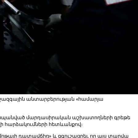
իջազգային անտարբերության «համարյա
ւմ սպանված մարդասիրական աշխատողների գրեթե
ելի հարձակումների հետևանքով։
ոթալի դատավճիռ» և զգուշացրել, որ այս տարվա