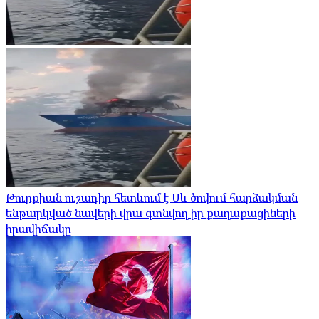
Թուրքիան ուշադիր հետևում է Սև ծովում հարձակման
ենթարկված նավերի վրա գտնվող իր քաղաքացիների
իրավիճակը