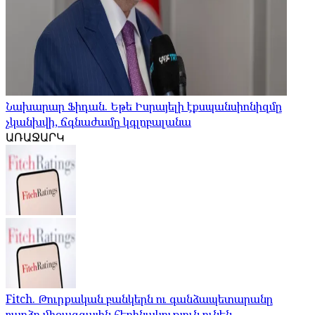
Նախարար Ֆիդան. Եթե Իսրայելի էքսպանսիոնիզմը
չկանխվի, ճգնաժամը կգլոբալանա
ԱՌԱՋԱՐԿ
Fitch. Թուրքական բանկերն ու գանձապետարանը
բարձր միջազգային հեղինակություն ունեն