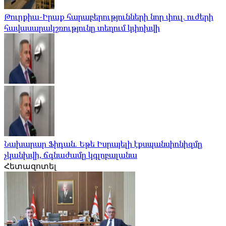
Թուրքիա-Իրաք հարաբերությունների նոր փուլ. ուժերի
հավասարակշռությունը տեղում կփոխվի
Նախարար Ֆիդան. Եթե Իսրայելի էքսպանսիոնիզմը
չկանխվի, ճգնաժամը կգլոբալանա
Հետազոտել