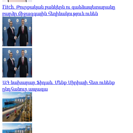
Fitch. Թուրքական բանկերն ու գանձապետարանը
բարձր միջազգային հեղինակություն ունեն
ԱԳ նախարար Ֆիդան. Մենք Սիրիայի հետ ունենք
ընդհանուր ապագա