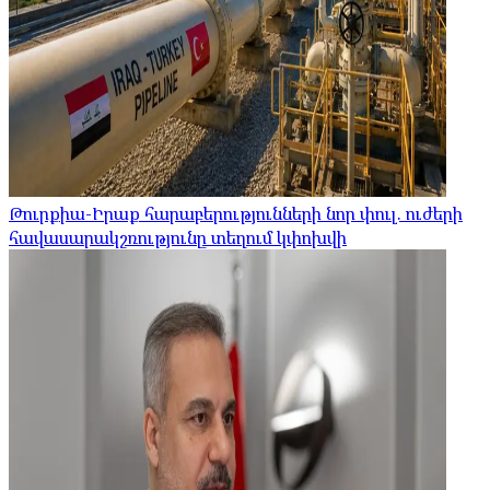
Թուրքիա-Իրաք հարաբերությունների նոր փուլ. ուժերի
հավասարակշռությունը տեղում կփոխվի