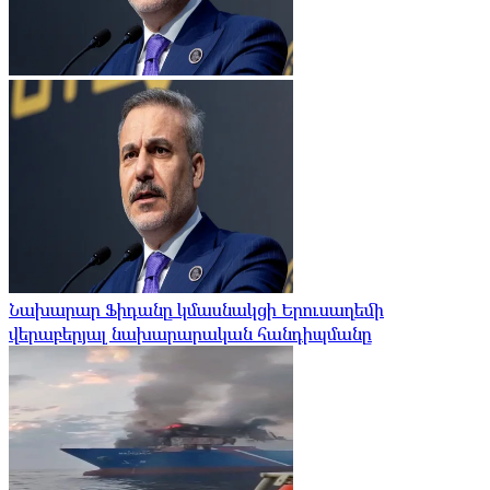
Նախարար Ֆիդանը կմասնակցի Երուսաղեմի
վերաբերյալ նախարարական հանդիպմանը