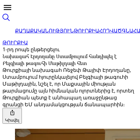
ՔԱՂԱՔԱԿԱՆՈՒԹՅՈՒՆ
ԹՈՒՐՔԻԱ
ՀՈԴՎԱԾ
ԳՆԱՀ
ԹՈՒՐՔԻԱ
1-րդ րոպե ընթերցելու
Նախագահ Էրդողանը Ստամբուլում հանդիպել է
Բելգիայի թագուհի Մաթիլդայի հետ
Թուրքիայի նախագահ Ռեջեփ Թայիփ Էրդողանը,
Ստամբուլում հյուրընկալելով Բելգիայի թագուհի
Մաթիլդային, նշել է, որ Մաքսային միության
թարմացումը այն հիմնական ոլորտներից է, որտեղ
Թուրքիան պետք է անհապաղ առաջընթաց
գրանցի ԵՄ անդամակցության ճանապարհին։
Կիսվել