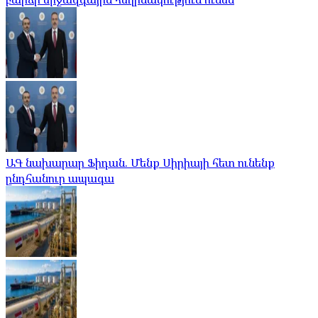
ԱԳ նախարար Ֆիդան. Մենք Սիրիայի հետ ունենք
ընդհանուր ապագա