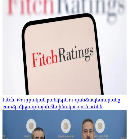
Fitch. Թուրքական բանկերն ու գանձապետարանը
բարձր միջազգային հեղինակություն ունեն