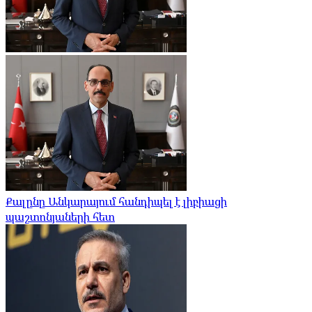
Քալընը Անկարայում հանդիպել է լիբիացի
պաշտոնյաների հետ