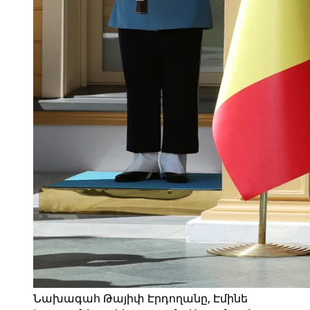
Նախագահ Թայիփ Էրդողանը, Էմինե