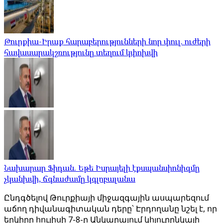
Թուրքիա-Իրաք հարաբերությունների նոր փուլ. ուժերի
հավասարակշռությունը տեղում կփոխվի
Նախարար Ֆիդան. Եթե Իսրայելի էքսպանսիոնիզմը
չկանխվի, ճգնաժամը կգլոբալանա
Ընդգծելով Թուրքիայի միջազգային ասպարեզում
աճող դիվանագիտական ​​դերը՝ Էրդողանը նշել է, որ
երկիրը հուլիսի 7-8-ը Անկարայում կհյուրընկալի