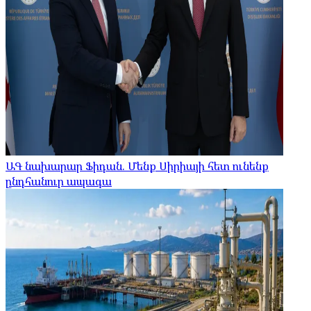
ԱԳ նախարար Ֆիդան. Մենք Սիրիայի հետ ունենք
ընդհանուր ապագա