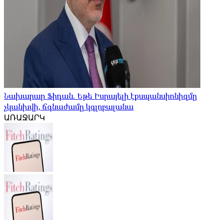
Նախարար Ֆիդան. Եթե Իսրայելի էքսպանսիոնիզմը
չկանխվի, ճգնաժամը կգլոբալանա
ԱՌԱՋԱՐԿ