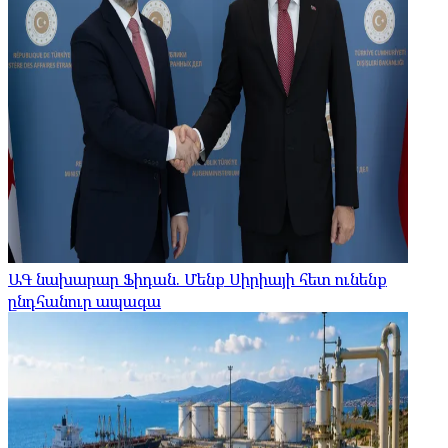
ԱԳ նախարար Ֆիդան. Մենք Սիրիայի հետ ունենք
ընդհանուր ապագա