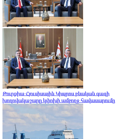
Թուրքիա-Հյուսիսային Կիպրոս բնական գազի
խողովակաշարը կփոխի ամբողջ հավասարումը