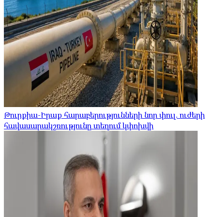
Թուրքիա-Իրաք հարաբերությունների նոր փուլ. ուժերի
հավասարակշռությունը տեղում կփոխվի