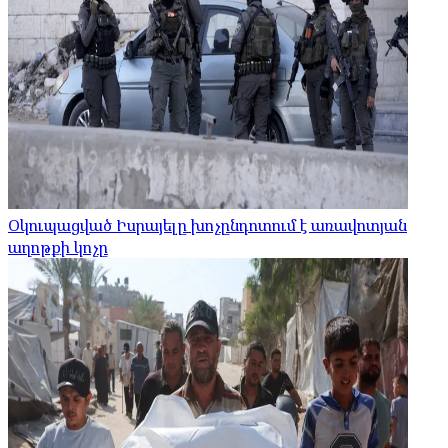
Օկուպացված Իսրայելը խոչընդոտում է առավոտյան
աղոթքի կոչը