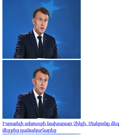
Իսրայելի սփյուռքի նախարար Չիկլի. Մակրոնը մեզ
մեջքից դանակահարեց