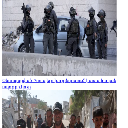
Օկուպացված Իսրայելը խոչընդոտում է առավոտյան
աղոթքի կոչը