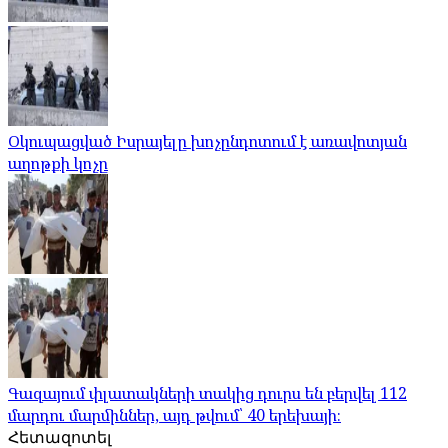
Օկուպացված Իսրայելը խոչընդոտում է առավոտյան
աղոթքի կոչը
Գազայում փլատակների տակից դուրս են բերվել 112
մարդու մարմիններ, այդ թվում՝ 40 երեխայի։
Հետազոտել