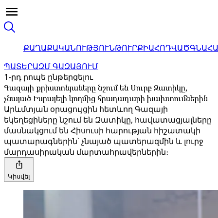
ՔԱՂԱՔԱԿԱՆՈՒԹՅՈՒՆ
ԹՈՒՐՔԻԱ
ՀՈԴՎԱԾ
ԳՆԱՀ
ՊԱՏԵՐԱԶՄ ԳԱԶԱՅՈՒՄ
1-րդ րոպե ընթերցելու
Գազայի քրիստոնյաները նշում են Սուրբ Զատիկը,
չնայած Իսրայելի կողմից հրադադարի խախտումներին
Արևմտյան օրացույցին հետևող Գազայի
եկեղեցիները նշում են Զատիկը, հավատացյալները
մասնակցում են Հիսուսի հարության հիշատակի
պատարագներին՝ չնայած պատերազմին և լուրջ
մարդասիրական մարտահրավերներին։
Կիսվել