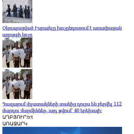
Օկուպացված Իսրայելը խոչընդոտում է առավոտյան
աղոթքի կոչը
Գազայում փլատակների տակից դուրս են բերվել 112
մարդու մարմիններ, այդ թվում՝ 40 երեխայի։
ԱՂԲՅՈՒՐ
:
trt
ԱՌԱՋԱՐԿ