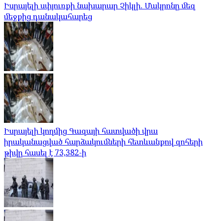
Իսրայելի սփյուռքի նախարար Չիկլի. Մակրոնը մեզ
մեջքից դանակահարեց
Իսրայելի կողմից Գազայի հատվածի վրա
իրականացված հարձակումների հետևանքով զոհերի
թիվը հասել է 73,382-ի