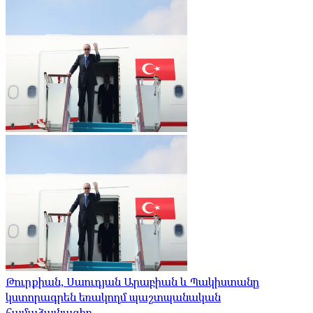
Թուրքիան, Սաուդյան Արաբիան և Պակիստանը
կստորագրեն եռակողմ պաշտպանական
համաձայնագիր