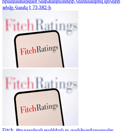
իրականացված հարձակումների հետևանքով զոհերի
թիվը հասել է 73,382-ի
Fitch. Թուրքական բանկերն ու գանձապետարանը