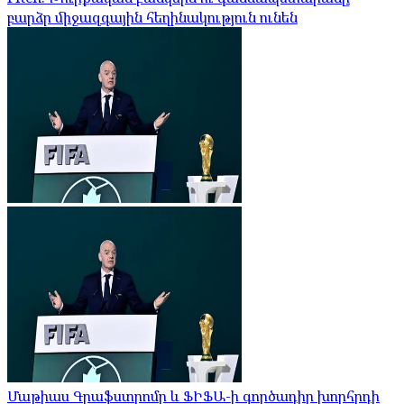
բարձր միջազգային հեղինակություն ունեն
Մաթիաս Գրաֆստրոմը և ՖԻՖԱ-ի գործադիր խորհրդի