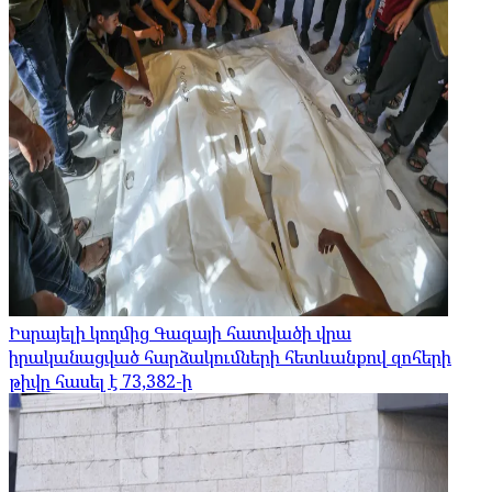
Իսրայելի կողմից Գազայի հատվածի վրա
իրականացված հարձակումների հետևանքով զոհերի
թիվը հասել է 73,382-ի