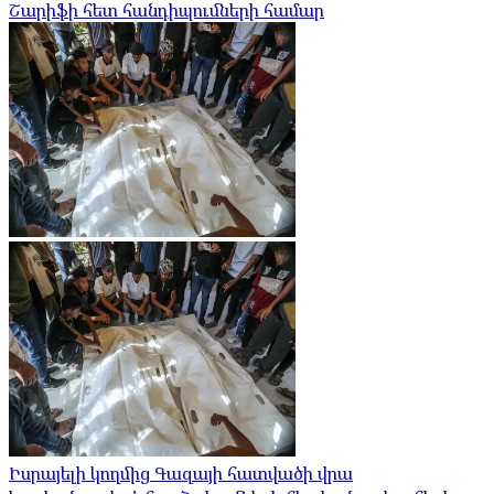
Շարիֆի հետ հանդիպումների համար
Իսրայելի կողմից Գազայի հատվածի վրա