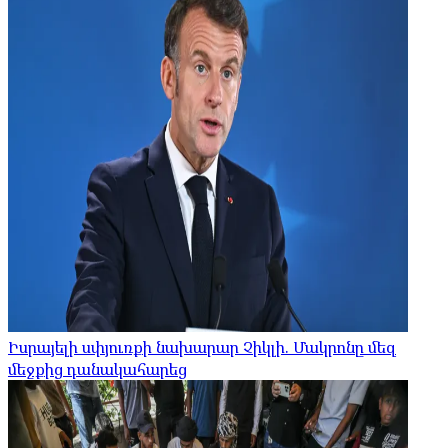
Իսրայելի սփյուռքի նախարար Չիկլի. Մակրոնը մեզ
մեջքից դանակահարեց