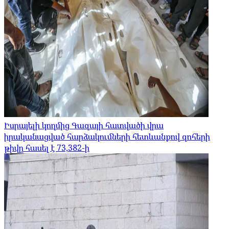
Իսրայելի կողմից Գազայի հատվածի վրա
իրականացված հարձակումների հետևանքով զոհերի
թիվը հասել է 73,382-ի