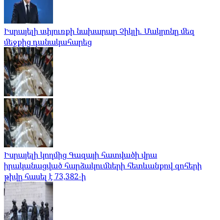
Իսրայելի սփյուռքի նախարար Չիկլի. Մակրոնը մեզ
մեջքից դանակահարեց
Իսրայելի կողմից Գազայի հատվածի վրա
իրականացված հարձակումների հետևանքով զոհերի
թիվը հասել է 73,382-ի