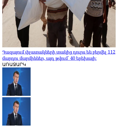
Գազայում փլատակների տակից դուրս են բերվել 112
մարդու մարմիններ, այդ թվում՝ 40 երեխայի։
ԱՌԱՋԱՐԿ