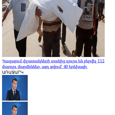
Գազայում փլատակների տակից դուրս են բերվել 112
մարդու մարմիններ, այդ թվում՝ 40 երեխայի։
ԱՌԱՋԱՐԿ