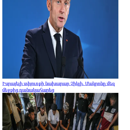
Իսրայելի սփյուռքի նախարար Չիկլի. Մակրոնը մեզ
մեջքից դանակահարեց