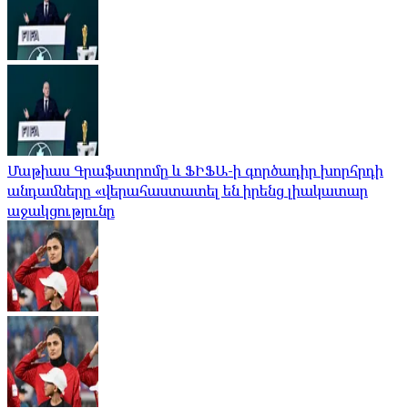
Մաթիաս Գրաֆստրոմը և ՖԻՖԱ-ի գործադիր խորհրդի
անդամները «վերահաստատել են իրենց լիակատար
աջակցությունը