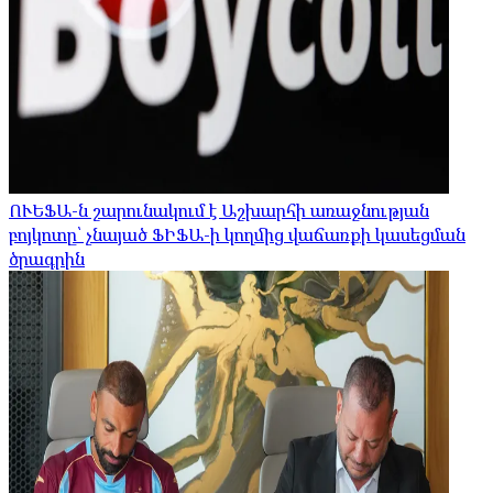
ՈՒԵՖԱ-ն շարունակում է Աշխարհի առաջնության
բոյկոտը՝ չնայած ՖԻՖԱ-ի կողմից վաճառքի կասեցման
ծրագրին