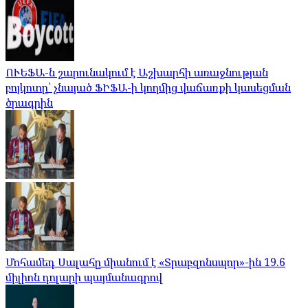
ՈՒԵՖԱ-ն շարունակում է Աշխարհի առաջնության
բոյկոտը՝ չնայած ՖԻՖԱ-ի կողմից վաճառքի կասեցման
ծրագրին
Մոհամեդ Սալահը միանում է «Տրաբզոնսպոր»-ին 19.6
միլիոն դոլարի պայմանագրով