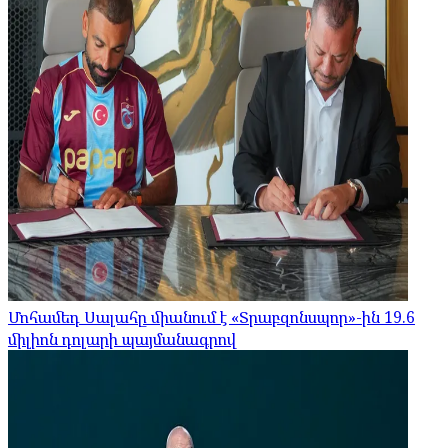
Մոհամեդ Սալահը միանում է «Տրաբզոնսպոր»-ին 19.6
միլիոն դոլարի պայմանագրով