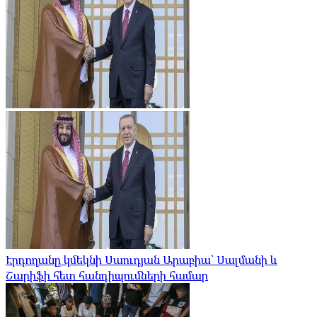
Էրդողանը կմեկնի Սաուդյան Արաբիա՝ Սալմանի և
Շարիֆի հետ հանդիպումների համար