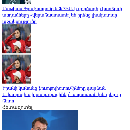
Մաթիաս Գրաֆստրոմը և ՖԻՖԱ-ի գործադիր խորհրդի
անդամները «վերահաստատել են իրենց լիակատար
աջակցությունը
Իրանի կանանց ֆուտբոլիստուհիները դարձան
Ավստրալիայի քաղաքացիներ՝ ապաստան խնդրելուց
հետո
Հետազոտել