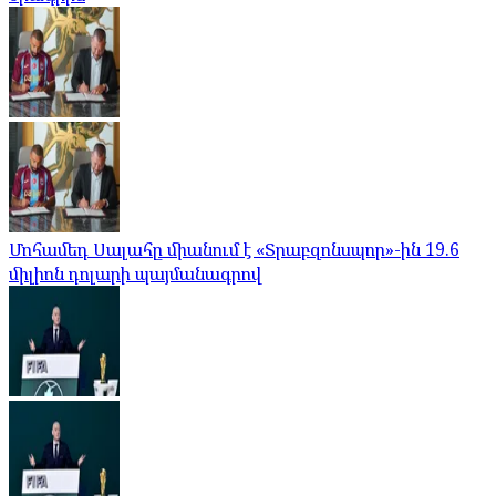
Մոհամեդ Սալահը միանում է «Տրաբզոնսպոր»-ին 19.6
միլիոն դոլարի պայմանագրով