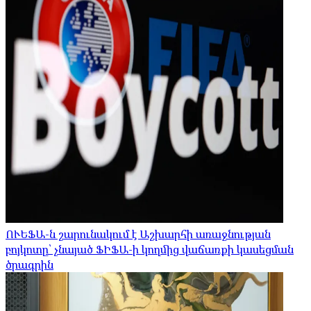
ՈՒԵՖԱ-ն շարունակում է Աշխարհի առաջնության
բոյկոտը՝ չնայած ՖԻՖԱ-ի կողմից վաճառքի կասեցման
ծրագրին