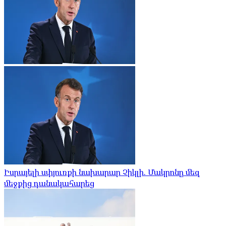
Իսրայելի սփյուռքի նախարար Չիկլի. Մակրոնը մեզ
մեջքից դանակահարեց