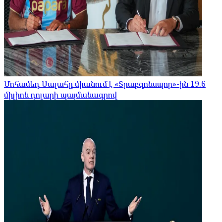
Մոհամեդ Սալահը միանում է «Տրաբզոնսպոր»-ին 19.6
միլիոն դոլարի պայմանագրով