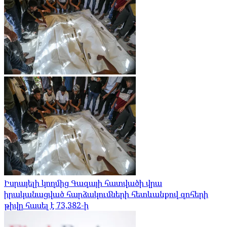
Իսրայելի կողմից Գազայի հատվածի վրա
իրականացված հարձակումների հետևանքով զոհերի
թիվը հասել է 73,382-ի