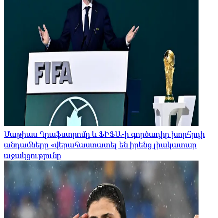
Մաթիաս Գրաֆստրոմը և ՖԻՖԱ-ի գործադիր խորհրդի
անդամները «վերահաստատել են իրենց լիակատար
աջակցությունը