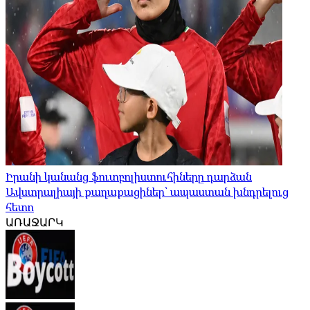
Իրանի կանանց ֆուտբոլիստուհիները դարձան
Ավստրալիայի քաղաքացիներ՝ ապաստան խնդրելուց
հետո
ԱՌԱՋԱՐԿ