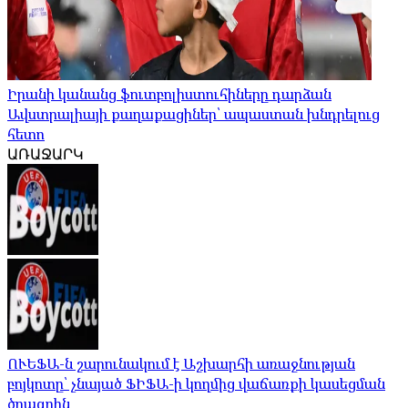
Իրանի կանանց ֆուտբոլիստուհիները դարձան
Ավստրալիայի քաղաքացիներ՝ ապաստան խնդրելուց
հետո
ԱՌԱՋԱՐԿ
ՈՒԵՖԱ-ն շարունակում է Աշխարհի առաջնության
բոյկոտը՝ չնայած ՖԻՖԱ-ի կողմից վաճառքի կասեցման
ծրագրին