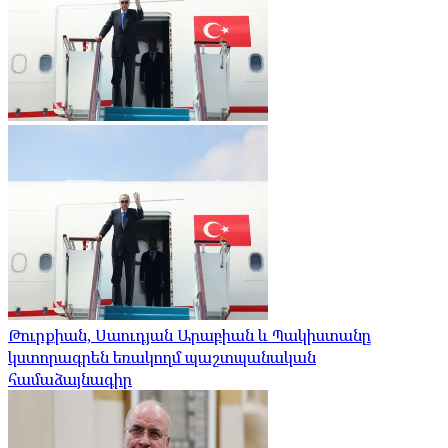
Թուրքիան, Սաուդյան Արաբիան և Պակիստանը
կստորագրեն եռակողմ պաշտպանական
համաձայնագիր