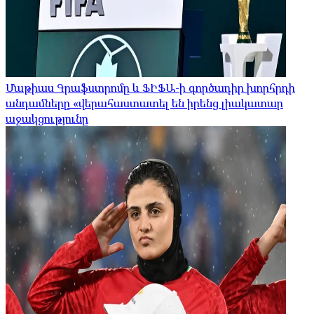
Մաթիաս Գրաֆստրոմը և ՖԻՖԱ-ի գործադիր խորհրդի
անդամները «վերահաստատել են իրենց լիակատար
աջակցությունը