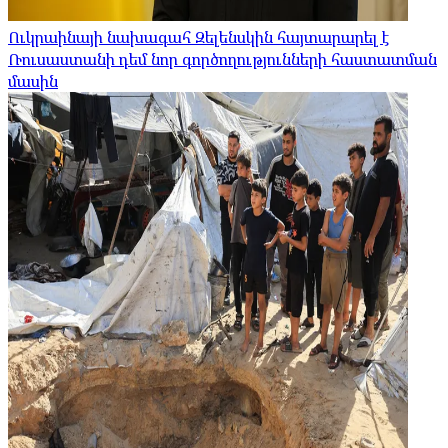
Ուկրաինայի նախագահ Զելենսկին հայտարարել է
Ռուսաստանի դեմ նոր գործողությունների հաստատման
մասին