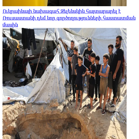
Ուկրաինայի նախագահ Զելենսկին հայտարարել է
Ռուսաստանի դեմ նոր գործողությունների հաստատման
մասին