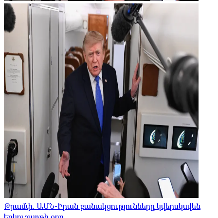
Թրամփ. ԱՄՆ-Իրան բանակցությունները կվերսկսվեն
երկուշաբթի օրը