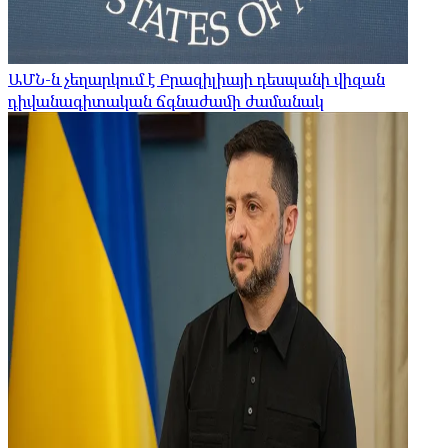
ԱՄՆ-ն չեղարկում է Բրազիլիայի դեսպանի վիզան
դիվանագիտական ​​ճգնաժամի ժամանակ