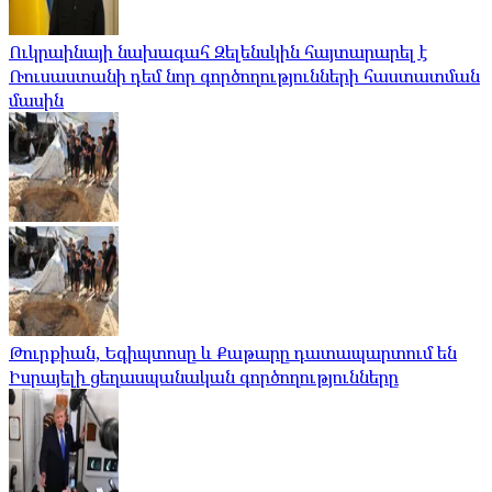
Ուկրաինայի նախագահ Զելենսկին հայտարարել է
Ռուսաստանի դեմ նոր գործողությունների հաստատման
մասին
Թուրքիան, Եգիպտոսը և Քաթարը դատապարտում են
Իսրայելի ցեղասպանական գործողությունները