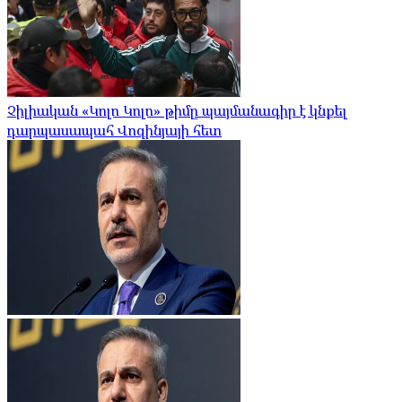
Չիլիական «Կոլո Կոլո» թիմը պայմանագիր է կնքել
դարպասապահ Վոզինյայի հետ