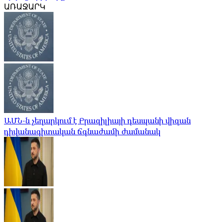
ԱՌԱՋԱՐԿ
ԱՄՆ-ն չեղարկում է Բրազիլիայի դեսպանի վիզան
դիվանագիտական ​​ճգնաժամի ժամանակ