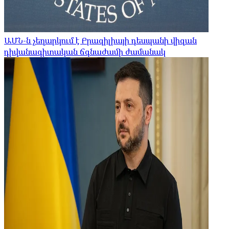
ԱՄՆ-ն չեղարկում է Բրազիլիայի դեսպանի վիզան
դիվանագիտական ​​ճգնաժամի ժամանակ