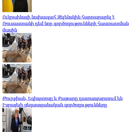
Ուկրաինայի նախագահ Զելենսկին հայտարարել է
Ռուսաստանի դեմ նոր գործողությունների հաստատման
մասին
Թուրքիան, Եգիպտոսը և Քաթարը դատապարտում են
Իսրայելի ցեղասպանական գործողությունները