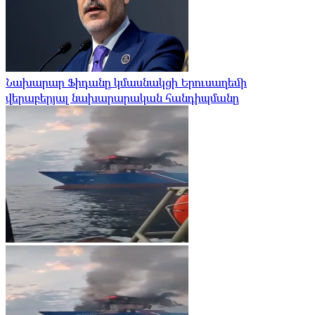
Նախարար Ֆիդանը կմասնակցի Երուսաղեմի
վերաբերյալ նախարարական հանդիպմանը