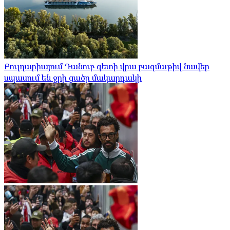
Բուլղարիայում Դանուբ գետի վրա բազմաթիվ նավեր
սպասում են ջրի ցածր մակարդակի