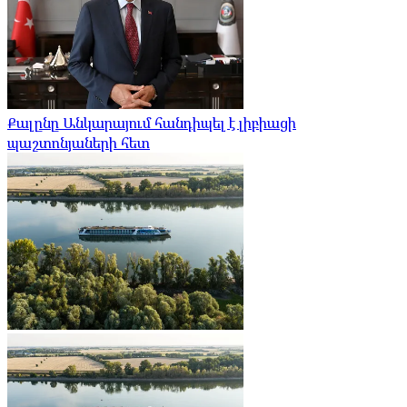
Քալընը Անկարայում հանդիպել է լիբիացի
պաշտոնյաների հետ