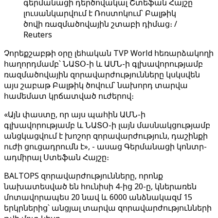
գերմանացի դերծովակալ Շտեֆան Հայշը
լուսանկարվում է Ռոստոկում՝ Բալթիկ
ծովի ռազմածովային շտաբի դիմաց։ /
Reuters
Չորեքշաբթի օրը լեհական TVP World հեռարձակողի
հաղորդմամբ՝ ՆԱՏՕ-ի և ԱՄՆ-ի գլխավորությամբ
ռազմածովային զորավարժությունները կսկսվեն
այս շաբաթ Բալթիկ ծովում՝ նախորդ տարվա
համեմատ կրճատված ուժերով։
«Այն փաստը, որ այս պահին ԱՄՆ-ի
գլխավորությամբ և ՆԱՏՕ-ի լայն մասնակցությամբ
անցկացվում է խոշոր զորավարժություն, դաշինքի
ուժի ցուցադրումն է», - ասաց Գերմանացի կոնտր-
ադմիրալ Ստեֆան Հայշը։
BALTOPS զորավարժությունները, որոնք
նախատեսված են հունիսի 4-ից 20-ը, կներառեն
մոտավորապես 20 նավ և 6000 անձնակազմ 15
երկրներից՝ անցյալ տարվա զորավարժությունների