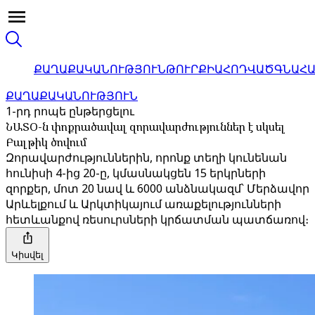
ՔԱՂԱՔԱԿԱՆՈՒԹՅՈՒՆ
ԹՈՒՐՔԻԱ
ՀՈԴՎԱԾ
ԳՆԱՀ
ՔԱՂԱՔԱԿԱՆՈՒԹՅՈՒՆ
1-րդ րոպե ընթերցելու
ՆԱՏՕ-ն փոքրածավալ զորավարժություններ է սկսել
Բալթիկ ծովում
Զորավարժություններին, որոնք տեղի կունենան
հունիսի 4-ից 20-ը, կմասնակցեն 15 երկրների
զորքեր, մոտ 20 նավ և 6000 անձնակազմ՝ Մերձավոր
Արևելքում և Արկտիկայում առաքելությունների
հետևանքով ռեսուրսների կրճատման պատճառով։
Կիսվել