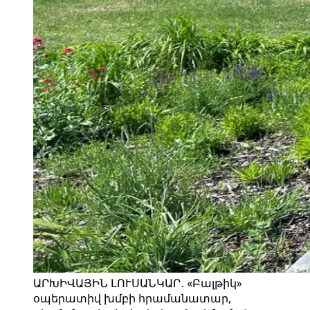
ԱՐԽԻՎԱՅԻՆ ԼՈՒՍԱՆԿԱՐ․ «Բալթիկ»
օպերատիվ խմբի հրամանատար,