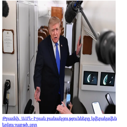
Թրամփ. ԱՄՆ-Իրան բանակցությունները կվերսկսվեն
երկուշաբթի օրը