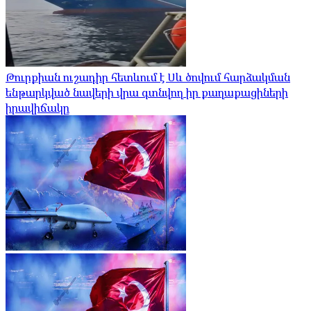
Թուրքիան ուշադիր հետևում է Սև ծովում հարձակման
ենթարկված նավերի վրա գտնվող իր քաղաքացիների
իրավիճակը