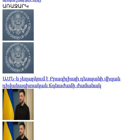
ԱՌԱՋԱՐԿ
ԱՄՆ-ն չեղարկում է Բրազիլիայի դեսպանի վիզան
դիվանագիտական ​​ճգնաժամի ժամանակ