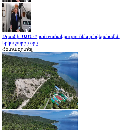
Թրամփ. ԱՄՆ-Իրան բանակցությունները կվերսկսվեն
երկուշաբթի օրը
Հետազոտել