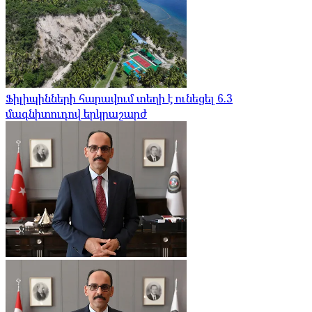
Ֆիլիպինների հարավում տեղի է ունեցել 6.3
մագնիտուդով երկրաշարժ