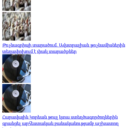
Թռչնագրիպի տարածում. Ավստրալիան թռչնամիսներին
տեղափոխում է փակ տարածքներ
Հարավային Կորեան թույլ կտա ստեղծագործողներին
գրանցել արհեստական ​​բանականությամբ աշխատող