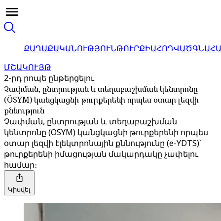
ՔԱՂԱՔԱԿԱՆՈՒԹՅՈՒՆ
ԹՈՒՐՔԻԱ
ՀՈԴՎԱԾ
ԳՆԱՀ
ՄՇԱԿՈՒՅԹ
2-րդ րոպե ընթերցելու
Չափման, ընտրության և տեղաբաշխման կենտրոնը
(ÖSYM) կանցկացնի թուրքերենի որպես օտար լեզվի
քննություն
Չափման, ընտրության և տեղաբաշխման
կենտրոնը (ÖSYM) կանցկացնի թուրքերենի որպես
օտար լեզվի էլեկտրոնային քննությունը (e-YDTS)՝
թուրքերենի իմացության մակարդակը չափելու
համար։
Կիսվել