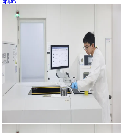
երգեր