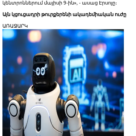
կենտրոններում մայիսի 9-ին», - ասաց Էրսոյը։
Այն կցուցադրի թուրքերենի ակադեմիական ուժը
ԱՌԱՋԱՐԿ