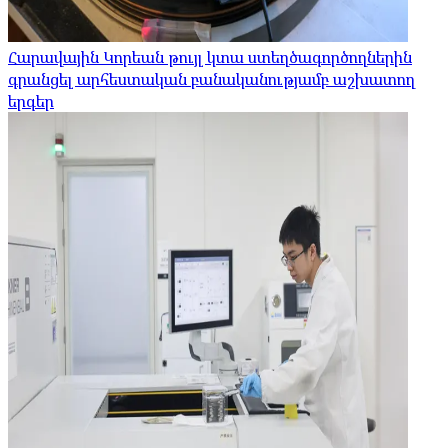
Հարավային Կորեան թույլ կտա ստեղծագործողներին
գրանցել արհեստական ​​բանականությամբ աշխատող
երգեր