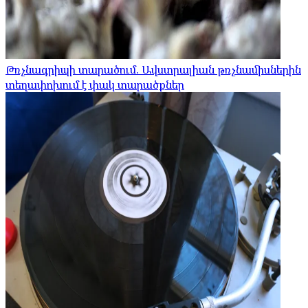
Թռչնագրիպի տարածում. Ավստրալիան թռչնամիսներին
տեղափոխում է փակ տարածքներ