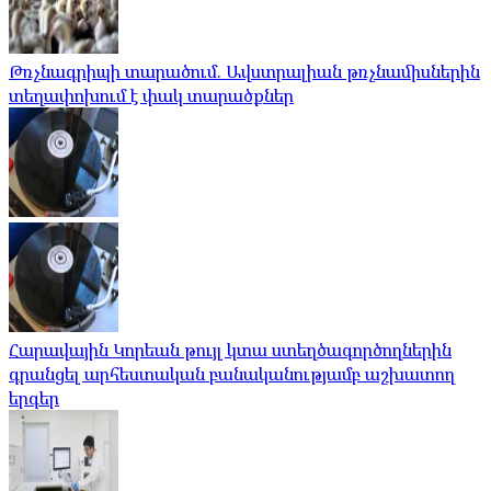
Թռչնագրիպի տարածում. Ավստրալիան թռչնամիսներին
տեղափոխում է փակ տարածքներ
Հարավային Կորեան թույլ կտա ստեղծագործողներին
գրանցել արհեստական ​​բանականությամբ աշխատող
երգեր