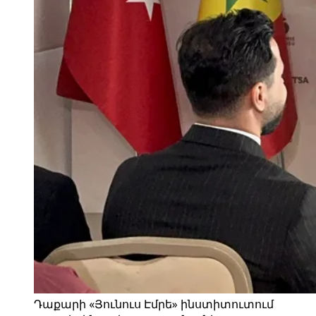
Դաքարի «Յունուս Էմրե» ինստիտուտում