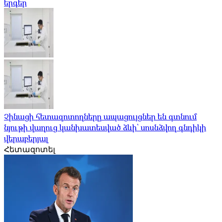
երգեր
Չինացի հետազոտողները ապացույցներ են գտնում
նյութի վաղուց կանխատեսված ձևի՝ սոսնձվող գնդիկի
վերաբերյալ
Հետազոտել