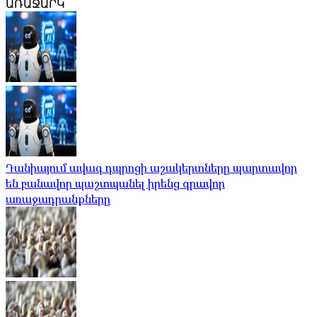
ԱՌԱՋԱՐԿ
Դանիայում ավագ դպրոցի աշակերտները պարտավոր
են բանավոր պաշտպանել իրենց գրավոր
առաջադրանքները