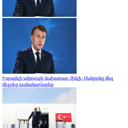
Իսրայելի սփյուռքի նախարար Չիկլի. Մակրոնը մեզ
մեջքից դանակահարեց