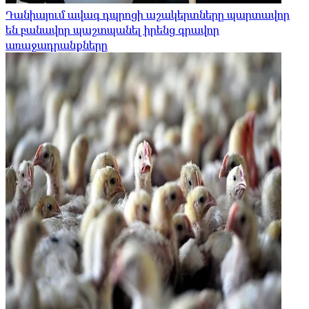
Դանիայում ավագ դպրոցի աշակերտները պարտավոր
են բանավոր պաշտպանել իրենց գրավոր
առաջադրանքները