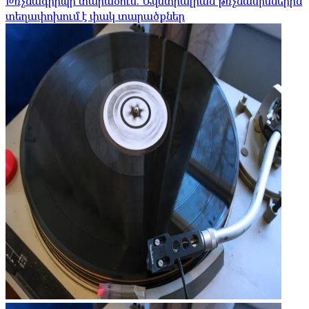
Թռչնագրիպի տարածում. Ավստրալիան թռչնամիսներին
տեղափոխում է փակ տարածքներ