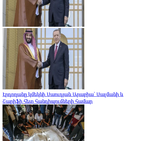
Էրդողանը կմեկնի Սաուդյան Արաբիա՝ Սալմանի և
Շարիֆի հետ հանդիպումների համար