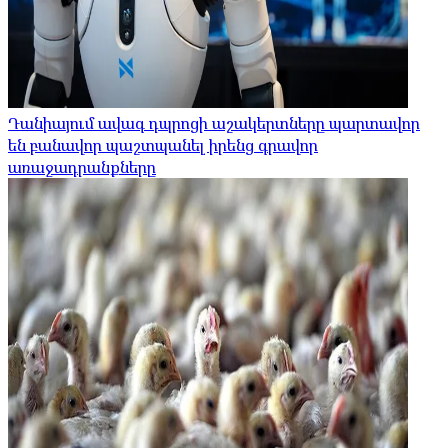
Դանիայում ավագ դպրոցի աշակերտները պարտավոր
են բանավոր պաշտպանել իրենց գրավոր
առաջադրանքները