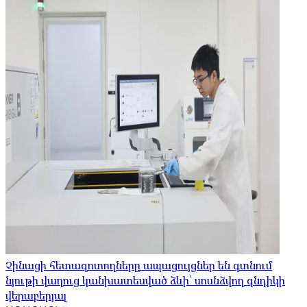
Չինացի հետազոտողները ապացույցներ են գտնում
նյութի վաղուց կանխատեսված ձևի՝ սոսնձվող գնդիկի
վերաբերյալ