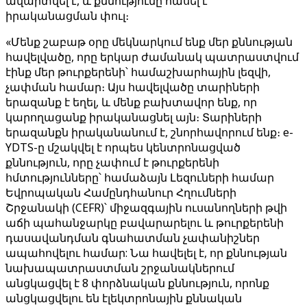
ավարտվել է, և քննությունը հասել է
իրականացման փուլ։
«Մենք շաբաթ օրը մեկնարկում ենք մեր քննության
հավելվածը, որը երկար ժամանակ պատրաստվում
էինք մեր թուրքերենի՝ համաշխարհային լեզվի,
չափման համար։ Այս հավելվածը տարիների
երազանք է եղել, և մենք բախտավոր ենք, որ
կարողացանք իրականացնել այն։ Տարիների
երազանքն իրականանում է, շնորհավորում ենք։ e-
YDTS-ը մշակվել է որպես կենտրոնացված
քննություն, որը չափում է թուրքերենի
հմտությունները՝ համաձայն Լեզուների համար
Եվրոպական Համընդհանուր Հղումների
Շրջանակի (CEFR)՝ միջազգային ուսանողների թվի
աճի պահանջարկը բավարարելու և թուրքերենի
դասավանդման գնահատման չափանիշներ
ապահովելու համար: Նա հավելել է, որ քննության
նախապատրաստման շրջանակներում
անցկացվել է 8 փորձնական քննություն, որոնք
անցկացվելու են էլեկտրոնային քննական