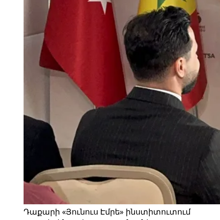
Դաքարի «Յունուս Էմրե» ինստիտուտում