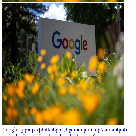
Google-ը թուրք ինժեների է նշանակում արհեստական ​​