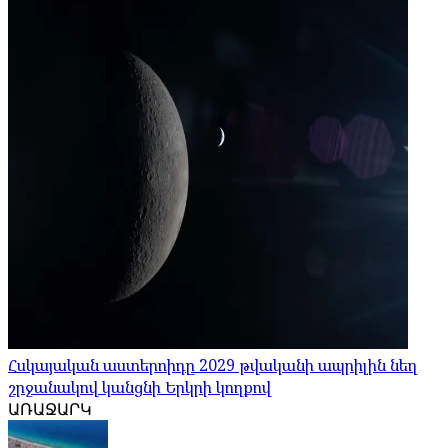
Հսկայական աստերոիդը 2029 թվականի ապրիլին նեղ
շրջանակով կանցնի Երկրի կողքով
ԱՌԱՋԱՐԿ