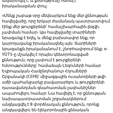
ավարտվել է, և քննությունը հասել է
իրականացման փուլ։
«Մենք շաբաթ օրը մեկնարկում ենք մեր քննության
հավելվածը, որը երկար ժամանակ պատրաստվում
էինք մեր թուրքերենի՝ համաշխարհային լեզվի,
չափման համար։ Այս հավելվածը տարիների
երազանք է եղել, և մենք բախտավոր ենք, որ
կարողացանք իրականացնել այն։ Տարիների
երազանքն իրականանում է, շնորհավորում ենք։ e-
YDTS-ը մշակվել է որպես կենտրոնացված
քննություն, որը չափում է թուրքերենի
հմտությունները՝ համաձայն Լեզուների համար
Եվրոպական Համընդհանուր Հղումների
Շրջանակի (CEFR)՝ միջազգային ուսանողների թվի
աճի պահանջարկը բավարարելու և թուրքերենի
դասավանդման գնահատման չափանիշներ
ապահովելու համար: Նա հավելել է, որ քննության
նախապատրաստման շրջանակներում
անցկացվել է 8 փորձնական քննություն, որոնք
անցկացվելու են էլեկտրոնային քննական