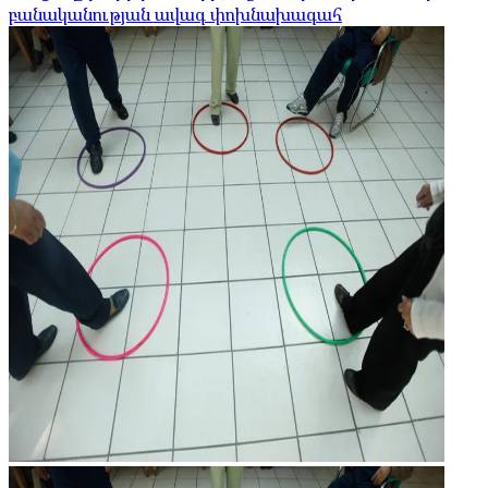
բանականության ավագ փոխնախագահ