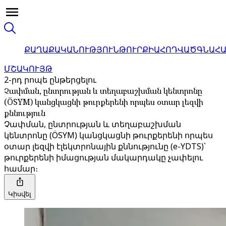
ՔԱՂԱՔԱԿԱՆՈՒԹՅՈՒՆ
ԹՈՒՐՔԻԱ
ՀՈԴՎԱԾ
ԳՆԱՀ
ՄՇԱԿՈՒՅԹ
2-րդ րոպե ընթերցելու
Չափման, ընտրության և տեղաբաշխման կենտրոնը
(ÖSYM) կանցկացնի թուրքերենի որպես օտար լեզվի
քննություն
Չափման, ընտրության և տեղաբաշխման
կենտրոնը (ÖSYM) կանցկացնի թուրքերենի որպես
օտար լեզվի էլեկտրոնային քննությունը (e-YDTS)՝
թուրքերենի իմացության մակարդակը չափելու
համար։
Կիսվել