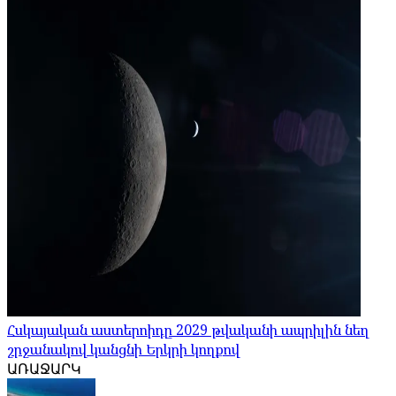
Հսկայական աստերոիդը 2029 թվականի ապրիլին նեղ
շրջանակով կանցնի Երկրի կողքով
ԱՌԱՋԱՐԿ