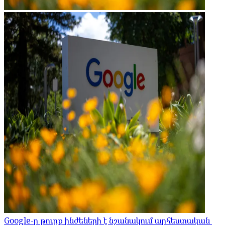
Google-ը թուրք ինժեների է նշանակում արհեստական ​​