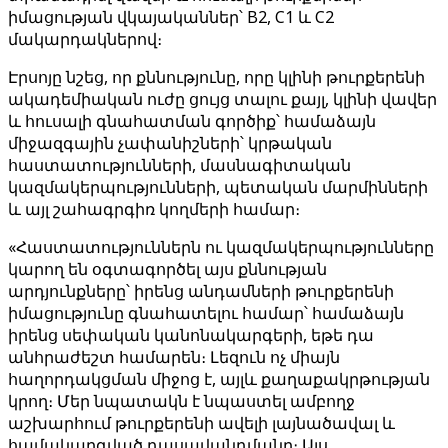
իմացության վկայականներ՝ B2, C1 և C2
մակարդակներով։
Էրսոյը նշեց, որ քննությունը, որը կլինի թուրքերենի
ակադեմիական ուժը ցույց տալու քայլ, կլինի վավեր
և հուսալի գնահատման գործիք՝ համաձայն
միջազգային չափանիշների՝ կրթական
հաստատությունների, մասնագիտական ​​
կազմակերպությունների, պետական ​​​​մարմինների
և այլ շահագրգիռ կողմերի համար։
«Հաստատություններն ու կազմակերպությունները
կարող են օգտագործել այս քննության
արդյունքները՝ իրենց անդամների թուրքերենի
իմացությունը գնահատելու համար՝ համաձայն
իրենց սեփական կանոնակարգերի, եթե դա
անհրաժեշտ համարեն։ Լեզուն ոչ միայն
հաղորդակցման միջոց է, այլև քաղաքակրթության
կրող։ Մեր նպատակն է նպաստել ամբողջ
աշխարհում թուրքերենի ավելի լայնածավալ և
համակարգված դասավանդմանը։ Այս