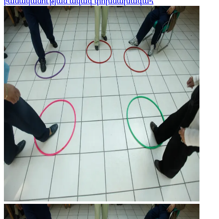
բանականության ավագ փոխնախագահ