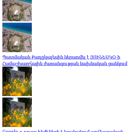
Պատմական Քադըկալեսին ներառվել է ՅՈՒՆԵՍԿՕ-ի
Համաշխարհային ժառանգության նախնական ցանկում
Google-ը թուրք ինժեների է նշանակում արհեստական ​​