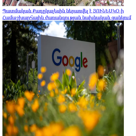
Պատմական Քադըկալեսին ներառվել է ՅՈՒՆԵՍԿՕ-ի
Համաշխարհային ժառանգության նախնական ցանկում