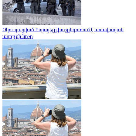
Օկուպացված Իսրայելը խոչընդոտում է առավոտյան
աղոթքի կոչը