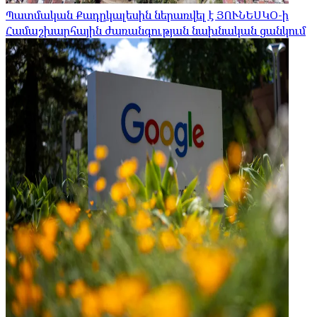
Պատմական Քադըկալեսին ներառվել է ՅՈՒՆԵՍԿՕ-ի
Համաշխարհային ժառանգության նախնական ցանկում