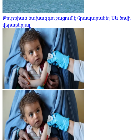
Թուրքիան նախազգուշացում է հրապարակել Սև ծովի
վերաբերյալ