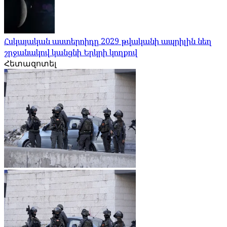
Հսկայական աստերոիդը 2029 թվականի ապրիլին նեղ
շրջանակով կանցնի Երկրի կողքով
Հետազոտել