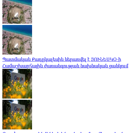
Պատմական Քադըկալեսին ներառվել է ՅՈՒՆԵՍԿՕ-ի
Համաշխարհային ժառանգության նախնական ցանկում