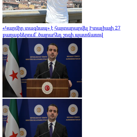
«Կարմիր տագնապ» է հայտարարվել Իտալիայի 27
քաղաքներում՝ ծայրահեղ շոգի պատճառով