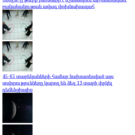
բանականության ավագ փոխնախագահ
45-65 տարեկանների համար նախատեսված այս
սովորությունները կարող են ձեզ 13 տարի փրկել
դեմենցիայից