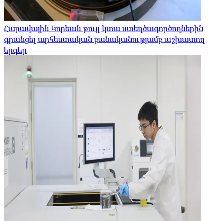
Հարավային Կորեան թույլ կտա ստեղծագործողներին
գրանցել արհեստական ​​բանականությամբ աշխատող
երգեր