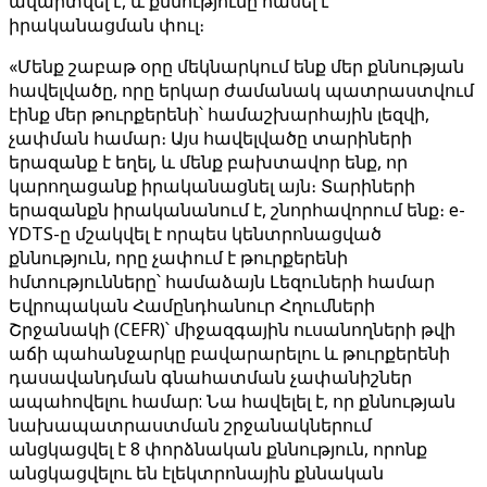
ավարտվել է, և քննությունը հասել է
իրականացման փուլ։
«Մենք շաբաթ օրը մեկնարկում ենք մեր քննության
հավելվածը, որը երկար ժամանակ պատրաստվում
էինք մեր թուրքերենի՝ համաշխարհային լեզվի,
չափման համար։ Այս հավելվածը տարիների
երազանք է եղել, և մենք բախտավոր ենք, որ
կարողացանք իրականացնել այն։ Տարիների
երազանքն իրականանում է, շնորհավորում ենք։ e-
YDTS-ը մշակվել է որպես կենտրոնացված
քննություն, որը չափում է թուրքերենի
հմտությունները՝ համաձայն Լեզուների համար
Եվրոպական Համընդհանուր Հղումների
Շրջանակի (CEFR)՝ միջազգային ուսանողների թվի
աճի պահանջարկը բավարարելու և թուրքերենի
դասավանդման գնահատման չափանիշներ
ապահովելու համար: Նա հավելել է, որ քննության
նախապատրաստման շրջանակներում
անցկացվել է 8 փորձնական քննություն, որոնք
անցկացվելու են էլեկտրոնային քննական