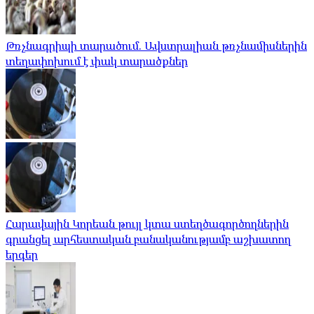
Թռչնագրիպի տարածում. Ավստրալիան թռչնամիսներին
տեղափոխում է փակ տարածքներ
Հարավային Կորեան թույլ կտա ստեղծագործողներին
գրանցել արհեստական ​​բանականությամբ աշխատող
երգեր