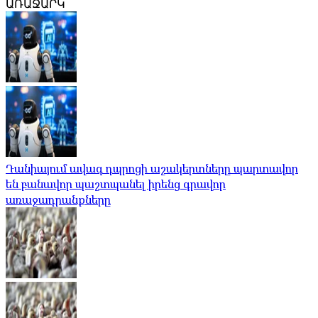
ԱՌԱՋԱՐԿ
Դանիայում ավագ դպրոցի աշակերտները պարտավոր
են բանավոր պաշտպանել իրենց գրավոր
առաջադրանքները