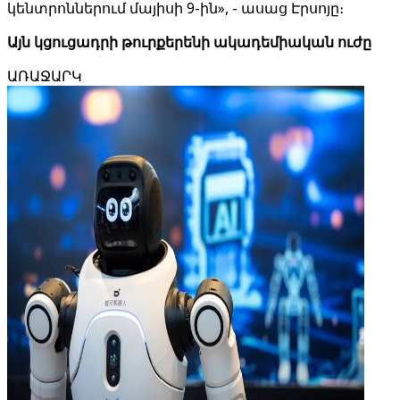
կենտրոններում մայիսի 9-ին», - ասաց Էրսոյը։
Այն կցուցադրի թուրքերենի ակադեմիական ուժը
ԱՌԱՋԱՐԿ