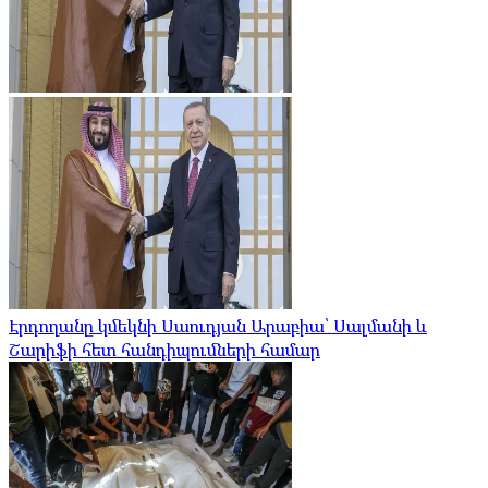
Էրդողանը կմեկնի Սաուդյան Արաբիա՝ Սալմանի և
Շարիֆի հետ հանդիպումների համար