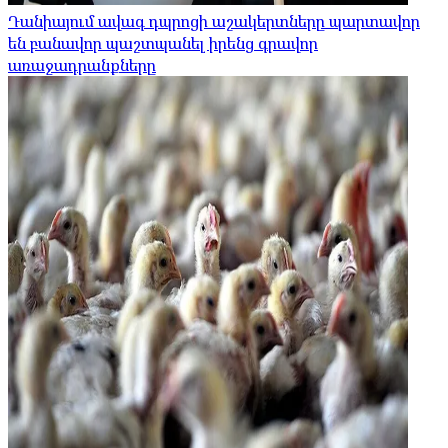
Դանիայում ավագ դպրոցի աշակերտները պարտավոր
են բանավոր պաշտպանել իրենց գրավոր
առաջադրանքները