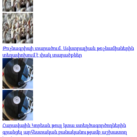
Թռչնագրիպի տարածում. Ավստրալիան թռչնամիսներին
տեղափոխում է փակ տարածքներ
Հարավային Կորեան թույլ կտա ստեղծագործողներին
գրանցել արհեստական ​​բանականությամբ աշխատող