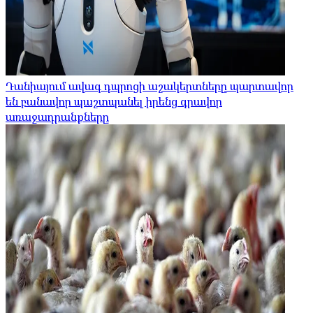
Դանիայում ավագ դպրոցի աշակերտները պարտավոր
են բանավոր պաշտպանել իրենց գրավոր
առաջադրանքները