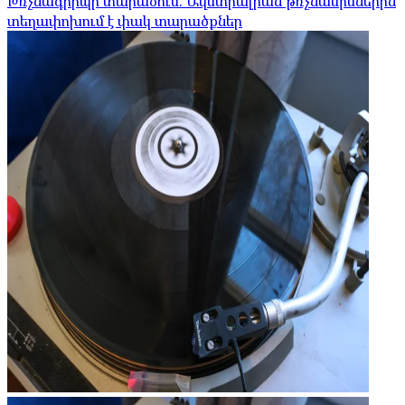
Թռչնագրիպի տարածում. Ավստրալիան թռչնամիսներին
տեղափոխում է փակ տարածքներ