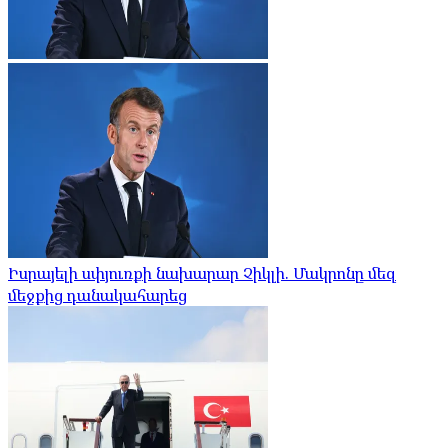
Իսրայելի սփյուռքի նախարար Չիկլի. Մակրոնը մեզ
մեջքից դանակահարեց