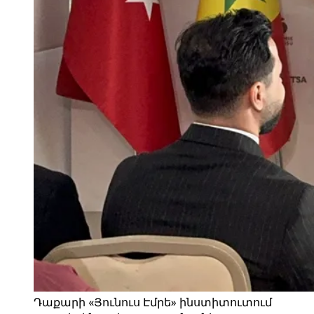
Դաքարի «Յունուս Էմրե» ինստիտուտում