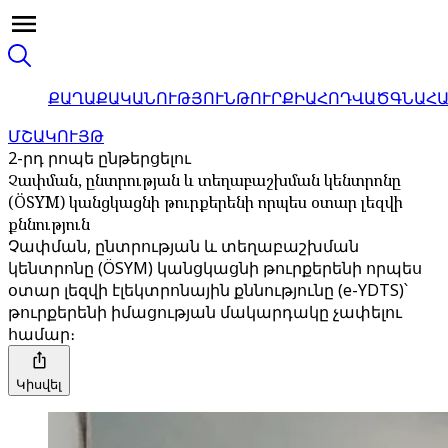
ՔԱՂԱՔԱԿԱՆՈՒԹՅՈՒՆ
ԹՈՒՐՔԻԱ
ՀՈԴՎԱԾ
ԳՆԱՀ
ՄՇԱԿՈՒՅԹ
2-րդ րոպե ընթերցելու
Չափման, ընտրության և տեղաբաշխման կենտրոնը
(ÖSYM) կանցկացնի թուրքերենի որպես օտար լեզվի
քննություն
Չափման, ընտրության և տեղաբաշխման
կենտրոնը (ÖSYM) կանցկացնի թուրքերենի որպես
օտար լեզվի էլեկտրոնային քննությունը (e-YDTS)՝
թուրքերենի իմացության մակարդակը չափելու
համար։
Կիսվել