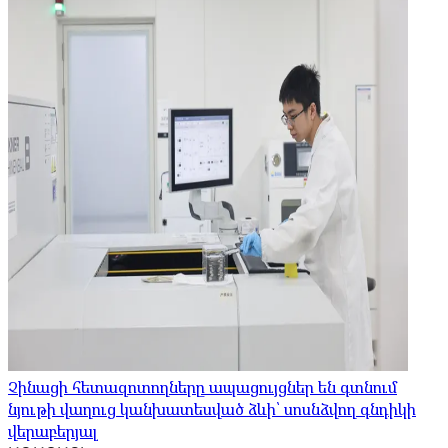
Չինացի հետազոտողները ապացույցներ են գտնում
նյութի վաղուց կանխատեսված ձևի՝ սոսնձվող գնդիկի
վերաբերյալ