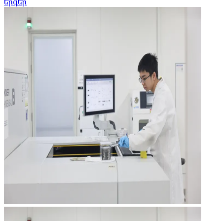
երգեր