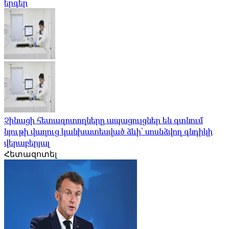
երգեր
Չինացի հետազոտողները ապացույցներ են գտնում
նյութի վաղուց կանխատեսված ձևի՝ սոսնձվող գնդիկի
վերաբերյալ
Հետազոտել