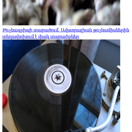
Թռչնագրիպի տարածում. Ավստրալիան թռչնամիսներին
տեղափոխում է փակ տարածքներ