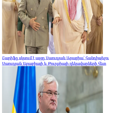
Շարիֆը սկսում է այցը Սաուդյան Արաբիա՝ հանդիպելու
Սաուդյան Արաբիայի և Թուրքիայի ղեկավարների հետ