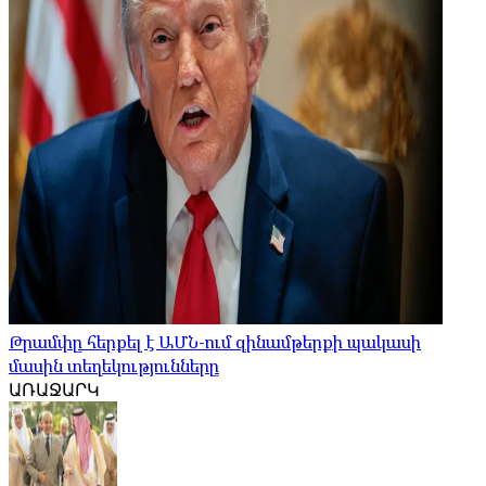
Թրամփը հերքել է ԱՄՆ-ում զինամթերքի պակասի
մասին տեղեկությունները
ԱՌԱՋԱՐԿ