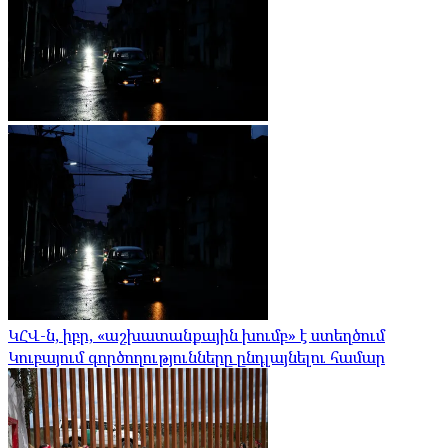
ԿՀՎ-ն, իբր, «աշխատանքային խումբ» է ստեղծում
Կուբայում գործողությունները ընդլայնելու համար