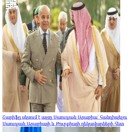
Շարիֆը սկսում է այցը Սաուդյան Արաբիա՝ հանդիպելու
Սաուդյան Արաբիայի և Թուրքիայի ղեկավարների հետ