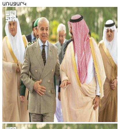
ԱՌԱՋԱՐԿ