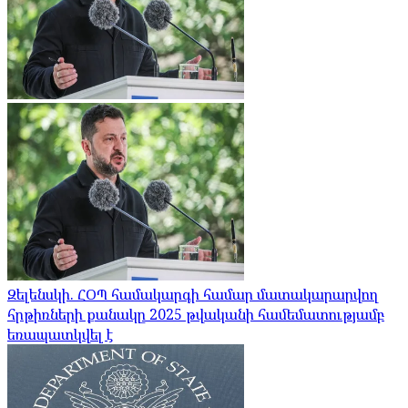
Զելենսկի. ՀՕՊ համակարգի համար մատակարարվող
հրթիռների քանակը 2025 թվականի համեմատությամբ
եռապատկվել է