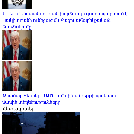
ՄԱԿ-ի Անվտանգության խորհուրդը դատապարտում է
Պակիստանի ունեցած մահացու ահաբեկչական
հարձակումը
Թրամփը հերքել է ԱՄՆ-ում զինամթերքի պակասի
մասին տեղեկությունները
Հետազոտել