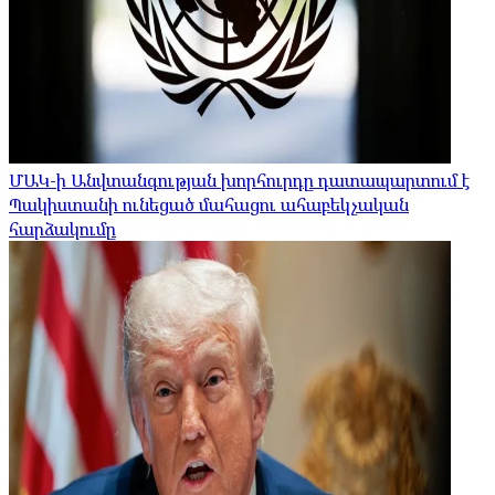
ՄԱԿ-ի Անվտանգության խորհուրդը դատապարտում է
Պակիստանի ունեցած մահացու ահաբեկչական
հարձակումը