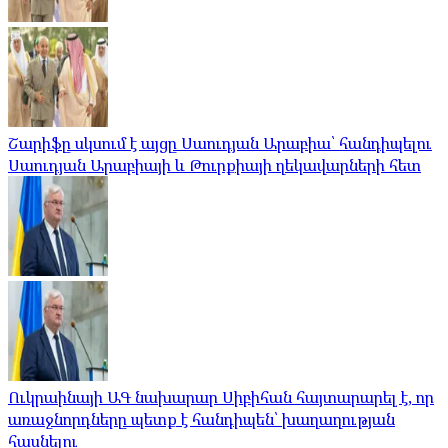
Շարիֆը սկսում է այցը Սաուդյան Արաբիա՝ հանդիպելու
Սաուդյան Արաբիայի և Թուրքիայի ղեկավարների հետ
Ուկրաինայի ԱԳ նախարար Սիբիհան հայտարարել է, որ
առաջնորդները պետք է հանդիպեն՝ խաղաղության
հասնելու