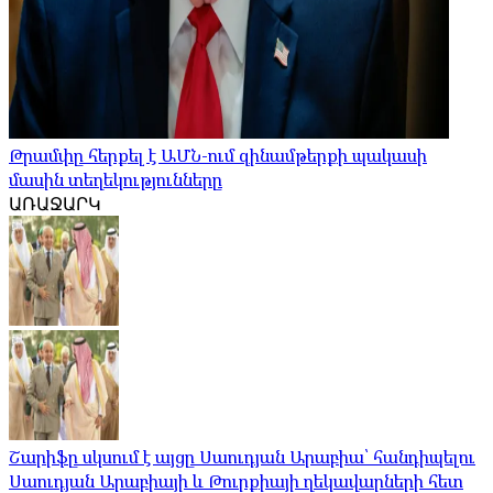
Թրամփը հերքել է ԱՄՆ-ում զինամթերքի պակասի
մասին տեղեկությունները
ԱՌԱՋԱՐԿ
Շարիֆը սկսում է այցը Սաուդյան Արաբիա՝ հանդիպելու
Սաուդյան Արաբիայի և Թուրքիայի ղեկավարների հետ