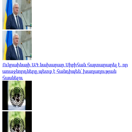
Ուկրաինայի ԱԳ նախարար Սիբիհան հայտարարել է, որ
առաջնորդները պետք է հանդիպեն՝ խաղաղության
հասնելու