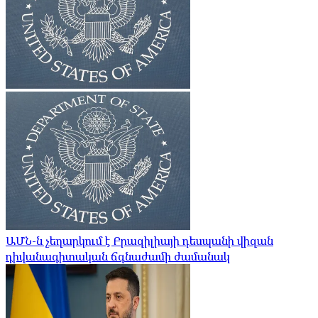
ԱՄՆ-ն չեղարկում է Բրազիլիայի դեսպանի վիզան
դիվանագիտական ​​ճգնաժամի ժամանակ