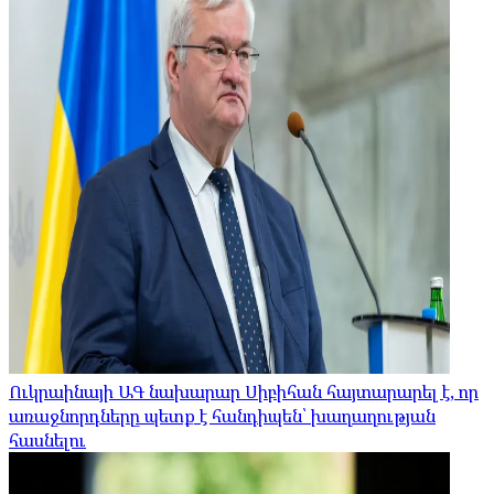
Ուկրաինայի ԱԳ նախարար Սիբիհան հայտարարել է, որ
առաջնորդները պետք է հանդիպեն՝ խաղաղության
հասնելու