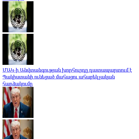
ՄԱԿ-ի Անվտանգության խորհուրդը դատապարտում է
Պակիստանի ունեցած մահացու ահաբեկչական
հարձակումը