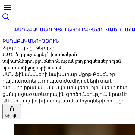
ՔԱՂԱՔԱԿԱՆՈՒԹՅՈՒՆ
ԹՈՒՐՔԻԱ
ՀՈԴՎԱԾ
ԳՆԱՀ
ՔԱՂԱՔԱԿԱՆՈՒԹՅՈՒՆ
2-րդ րոպե ընթերցելու
ԱՄՆ-ն զգուշացրել է իրանական
ավիաընկերություններին աջակցող բիզնեսների դեմ
պատժամիջոցների մասին
ԱՄՆ ֆինանսների նախարար Սքոթ Բեսենթը
հայտարարել է, որ պատժամիջոցների տակ
գտնվող իրանական ավիաընկերությունների հետ
ցանկացած առևտրային գործունեություն կրում է
ԱՄՆ-ի կողմից խիստ պատժամիջոցների ռիսկը։
Կիսվել