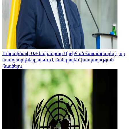
Ուկրաինայի ԱԳ նախարար Սիբիհան հայտարարել է, որ
առաջնորդները պետք է հանդիպեն՝ խաղաղության
հասնելու