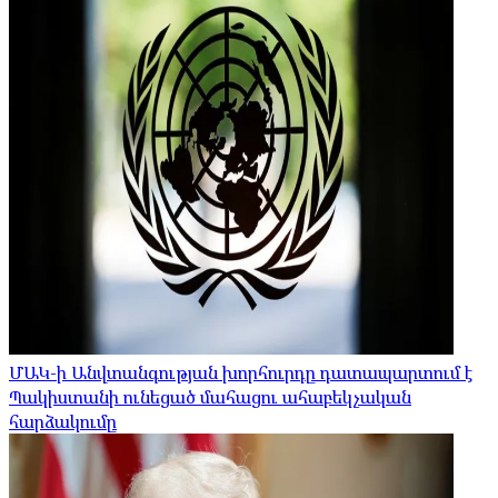
ՄԱԿ-ի Անվտանգության խորհուրդը դատապարտում է
Պակիստանի ունեցած մահացու ահաբեկչական
հարձակումը