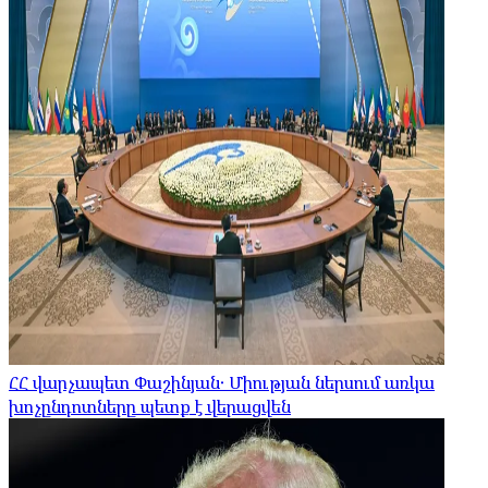
ՀՀ վարչապետ Փաշինյան․ Միության ներսում առկա
խոչընդոտները պետք է վերացվեն