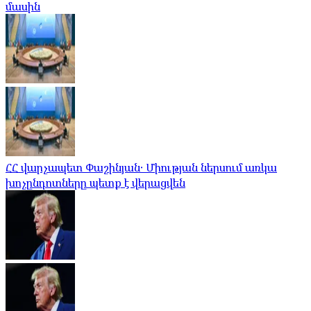
մասին
ՀՀ վարչապետ Փաշինյան․ Միության ներսում առկա
խոչընդոտները պետք է վերացվեն