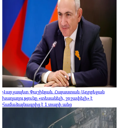
Վարչապետ Փաշինյան. Հայաստան-Ադրբեջան
խաղաղությունը «տեսանելի, շոշափելի» է
համաձայնագրից է 1 տարի անց