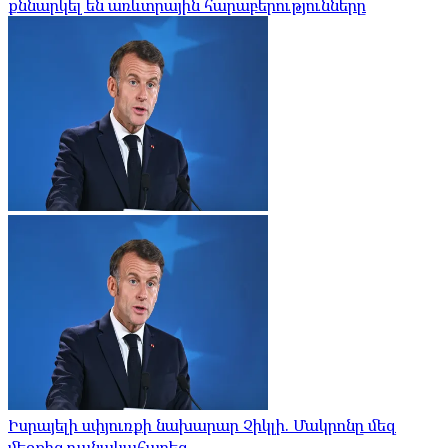
քննարկել են առևտրային հարաբերությունները
Իսրայելի սփյուռքի նախարար Չիկլի. Մակրոնը մեզ
մեջքից դանակահարեց