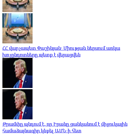
ՀՀ վարչապետ Փաշինյան․ Միության ներսում առկա
խոչընդոտները պետք է վերացվեն
Թրամփը պնդում է, որ Իրանը ցանկանում է միջուկային
համաձայնագիր կնքել ԱՄՆ-ի հետ