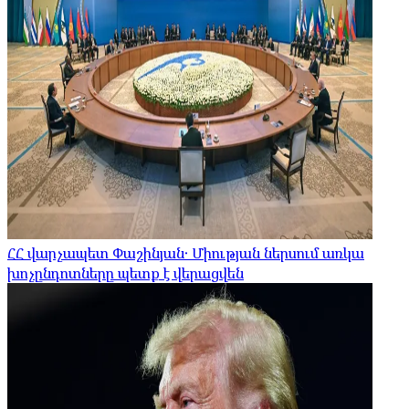
ՀՀ վարչապետ Փաշինյան․ Միության ներսում առկա
խոչընդոտները պետք է վերացվեն