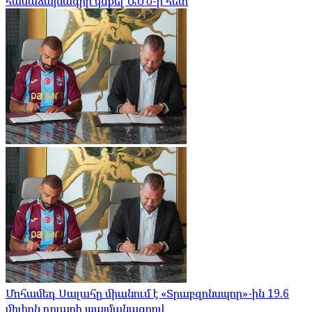
համաձայնագիր կնքել ԱՄՆ-ի հետ
Մոհամեդ Սալահը միանում է «Տրաբզոնսպոր»-ին 19.6
միլիոն դոլարի պայմանագրով