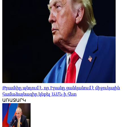
Թրամփը պնդում է, որ Իրանը ցանկանում է միջուկային
համաձայնագիր կնքել ԱՄՆ-ի հետ
ԱՌԱՋԱՐԿ