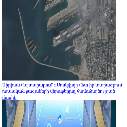
Սիրիան հայտարարում է Մոսկվայի հետ իր տարածքում
ռուսական բազաների վերաբերյալ համաձայնության
մասին