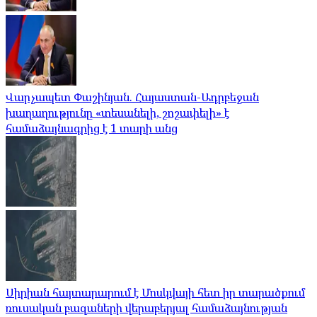
Վարչապետ Փաշինյան. Հայաստան-Ադրբեջան
խաղաղությունը «տեսանելի, շոշափելի» է
համաձայնագրից է 1 տարի անց
Սիրիան հայտարարում է Մոսկվայի հետ իր տարածքում
ռուսական բազաների վերաբերյալ համաձայնության