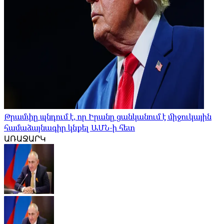
Թրամփը պնդում է, որ Իրանը ցանկանում է միջուկային
համաձայնագիր կնքել ԱՄՆ-ի հետ
ԱՌԱՋԱՐԿ