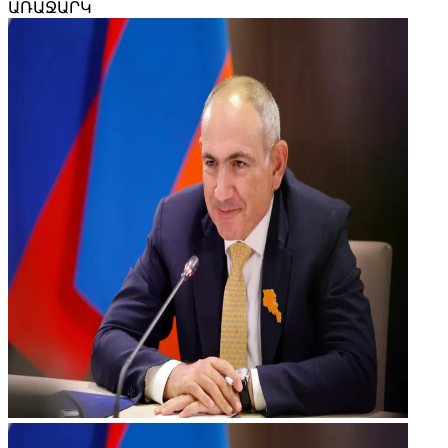
ԱՌԱՋԱՐԿ