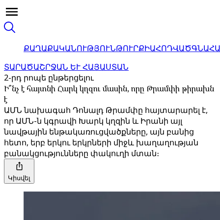
ՔԱՂԱՔԱԿԱՆՈՒԹՅՈՒՆ
ԹՈՒՐՔԻԱ
ՀՈԴՎԱԾ
ԳՆԱՀ
ՏԱՐԱԾԱՇՐՋԱՆ ԵՒ ՀԱՅԱՍՏԱՆ
2-րդ րոպե ընթերցելու
Ի՞նչ է հայտնի Հարկ կղզու մասին, որը Թրամփի թիրախն
է
ԱՄՆ նախագահ Դոնալդ Թրամփը հայտարարել է,
որ ԱՄՆ-ն կգրավի Խարկ կղզին և Իրանի այլ
նավթային ենթակառուցվածքները, այն բանից
հետո, երբ երկու երկրների միջև խաղաղության
բանակցությունները փակուղի մտան։
Կիսվել