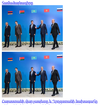
համաձայնագիրը
Հայաստանի վարչապետը և Ղրղզստանի նախագահը