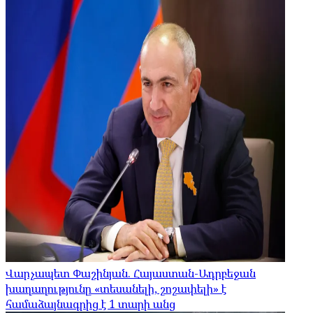
Վարչապետ Փաշինյան. Հայաստան-Ադրբեջան
խաղաղությունը «տեսանելի, շոշափելի» է
համաձայնագրից է 1 տարի անց