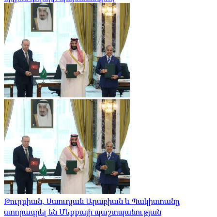
Թուրքիան, Սաուդյան Արաբիան և Պակիստանը
ստորագրել են Մեքքայի պաշտպանության