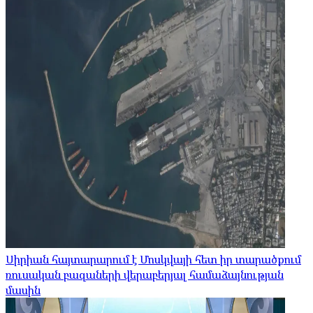
Սիրիան հայտարարում է Մոսկվայի հետ իր տարածքում
ռուսական բազաների վերաբերյալ համաձայնության
մասին