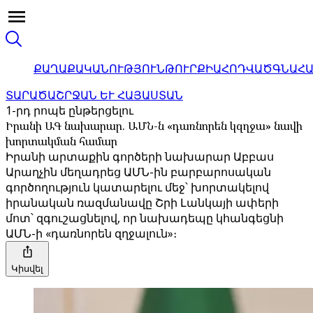
ՔԱՂԱՔԱԿԱՆՈՒԹՅՈՒՆ
ԹՈՒՐՔԻԱ
ՀՈԴՎԱԾ
ԳՆԱՀ
ՏԱՐԱԾԱՇՐՋԱՆ ԵՒ ՀԱՅԱՍՏԱՆ
1-րդ րոպե ընթերցելու
Իրանի ԱԳ նախարար. ԱՄՆ-ն «դառնորեն կզղջա» նավի
խորտակման համար
Իրանի արտաքին գործերի նախարար Աբբաս
Արաղչին մեղադրեց ԱՄՆ-ին բարբարոսական
գործողություն կատարելու մեջ՝ խորտակելով
իրանական ռազմանավը Շրի Լանկայի ափերի
մոտ՝ զգուշացնելով, որ նախադեպը կհանգեցնի
ԱՄՆ-ի «դառնորեն զղջալուն»։
Կիսվել