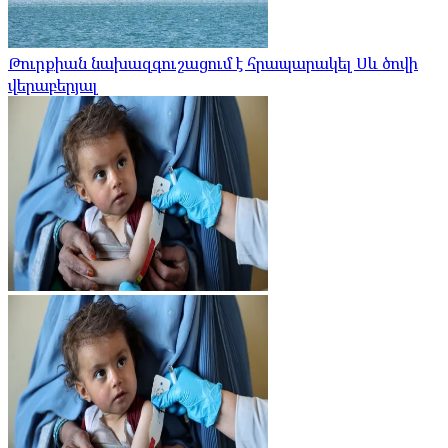
Թուրքիան նախազգուշացում է հրապարակել Սև ծովի
վերաբերյալ