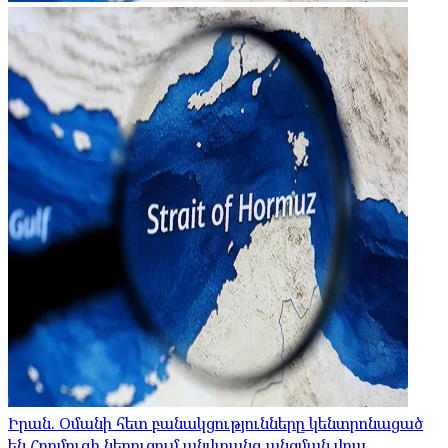
Իրան. Օմանի հետ բանակցությունները կենտրոնացած
են Հորմուզի նեղուցում անվտանգ անցման վրա