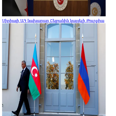
Սիրիայի ԱԳ նախարար Շեյբանին կայցելի Թուրքիա