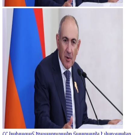
ՀՀ նախագահ Խաչատուրյանը հաստատել է վարչապետ