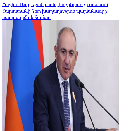
Հաջիև. Ադրբեջանը որևէ խոչընդոտ չի տեսնում
Հայաստանի հետ խաղաղության պայմանագրի
ստորագրման համար