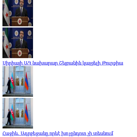
Սիրիայի ԱԳ նախարար Շեյբանին կայցելի Թուրքիա
Հաջիև. Ադրբեջանը որևէ խոչընդոտ չի տեսնում