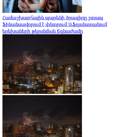
Համաշխարհային պարենի ծրագիրը շտապ
ֆինանսավորում է փնտրում Աֆղանստանում
երեխաների թերսնման ճգնաժամը