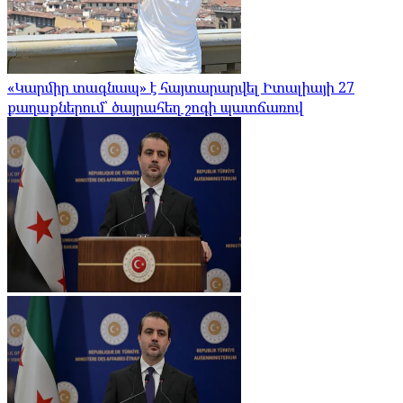
«Կարմիր տագնապ» է հայտարարվել Իտալիայի 27
քաղաքներում՝ ծայրահեղ շոգի պատճառով