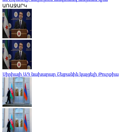
ԱՌԱՋԱՐԿ
Սիրիայի ԱԳ նախարար Շեյբանին կայցելի Թուրքիա