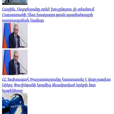
Հաջիև. Ադրբեջանը որևէ խոչընդոտ չի տեսնում
Հայաստանի հետ խաղաղության պայմանագրի
ստորագրման համար
ՀՀ նախագահ Խաչատուրյանը հաստատել է վարչապետ
Նիկոլ Փաշինյանի կողմից ձևավորված երկրի նոր
կաբինետը