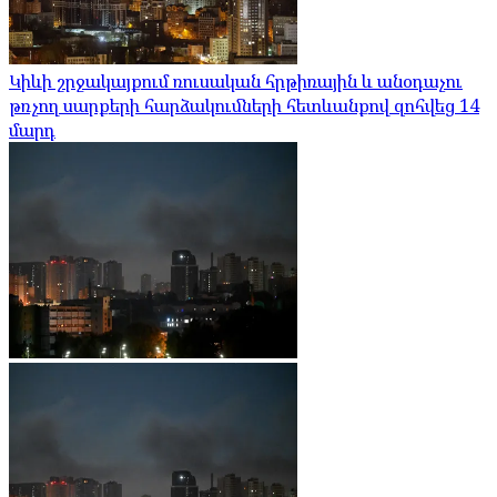
Կիևի շրջակայքում ռուսական հրթիռային և անօդաչու
թռչող սարքերի հարձակումների հետևանքով զոհվեց 14
մարդ