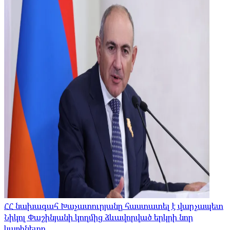
ՀՀ նախագահ Խաչատուրյանը հաստատել է վարչապետ
Նիկոլ Փաշինյանի կողմից ձևավորված երկրի նոր
կաբինետը