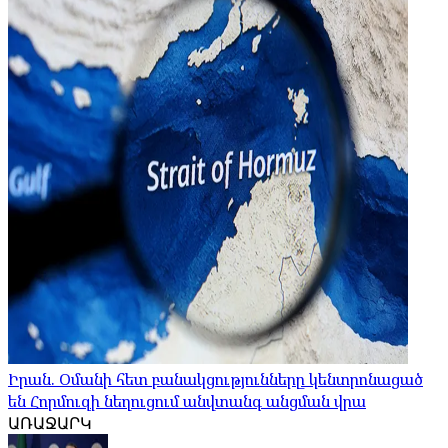
Իրան. Օմանի հետ բանակցությունները կենտրոնացած
են Հորմուզի նեղուցում անվտանգ անցման վրա
ԱՌԱՋԱՐԿ