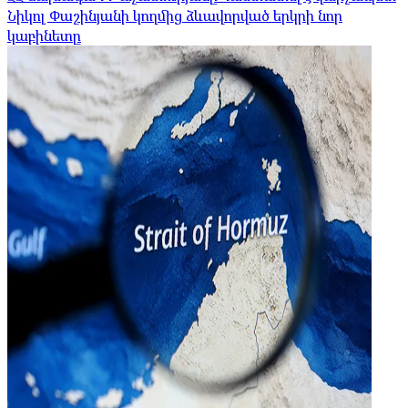
Նիկոլ Փաշինյանի կողմից ձևավորված երկրի նոր
կաբինետը