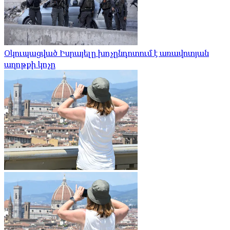
Օկուպացված Իսրայելը խոչընդոտում է առավոտյան
աղոթքի կոչը