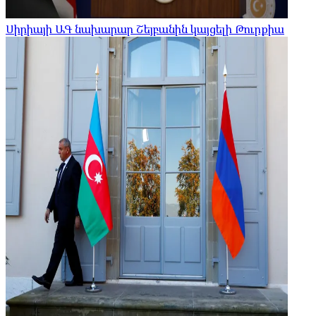
Սիրիայի ԱԳ նախարար Շեյբանին կայցելի Թուրքիա