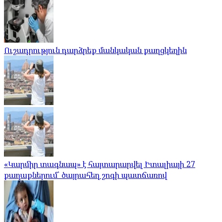
Ուշադրություն դարձրեք մանկական քաղցկեղին
«Կարմիր տագնապ» է հայտարարվել Իտալիայի 27
քաղաքներում՝ ծայրահեղ շոգի պատճառով