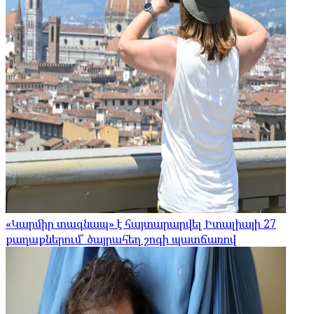
«Կարմիր տագնապ» է հայտարարվել Իտալիայի 27
քաղաքներում՝ ծայրահեղ շոգի պատճառով