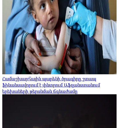
Համաշխարհային պարենի ծրագիրը շտապ
ֆինանսավորում է փնտրում Աֆղանստանում
երեխաների թերսնման ճգնաժամը