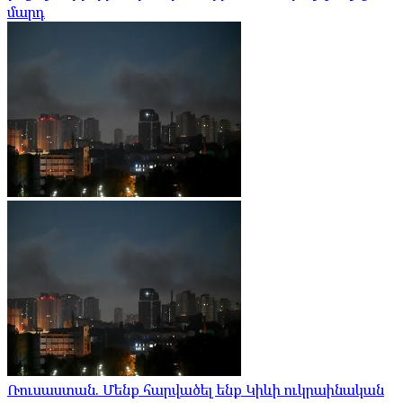
մարդ
Ռուսաստան. Մենք հարվածել ենք Կիևի ուկրաինական