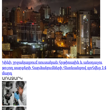
Կիևի շրջակայքում ռուսական հրթիռային և անօդաչու
թռչող սարքերի հարձակումների հետևանքով զոհվեց 14
մարդ
ԱՌԱՋԱՐԿ