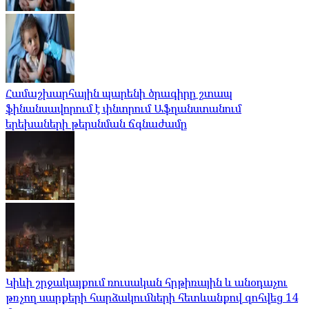
Համաշխարհային պարենի ծրագիրը շտապ
ֆինանսավորում է փնտրում Աֆղանստանում
երեխաների թերսնման ճգնաժամը
Կիևի շրջակայքում ռուսական հրթիռային և անօդաչու
թռչող սարքերի հարձակումների հետևանքով զոհվեց 14