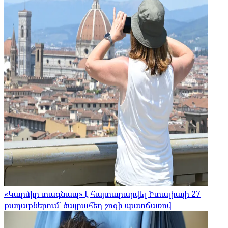
«Կարմիր տագնապ» է հայտարարվել Իտալիայի 27
քաղաքներում՝ ծայրահեղ շոգի պատճառով