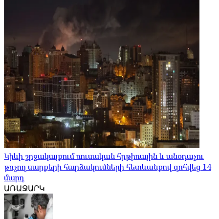
Կիևի շրջակայքում ռուսական հրթիռային և անօդաչու
թռչող սարքերի հարձակումների հետևանքով զոհվեց 14
մարդ
ԱՌԱՋԱՐԿ