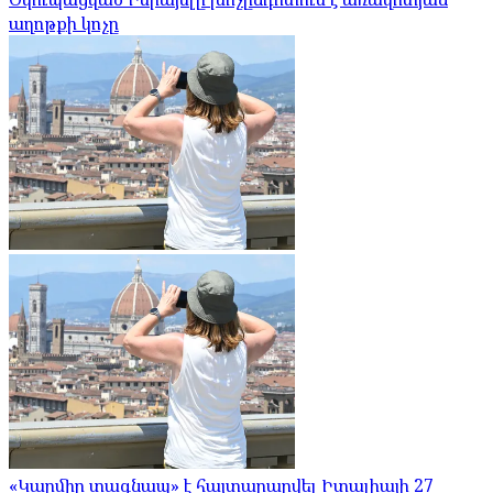
աղոթքի կոչը
«Կարմիր տագնապ» է հայտարարվել Իտալիայի 27