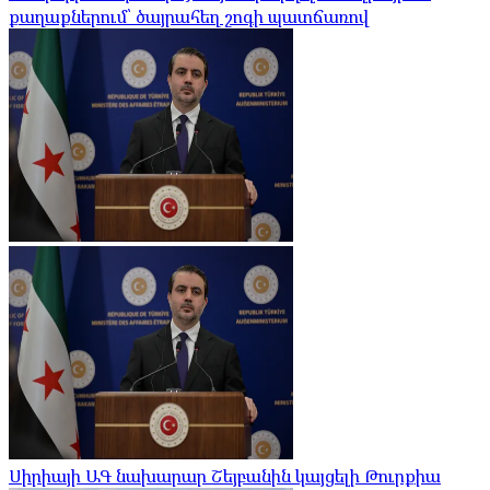
քաղաքներում՝ ծայրահեղ շոգի պատճառով
Սիրիայի ԱԳ նախարար Շեյբանին կայցելի Թուրքիա