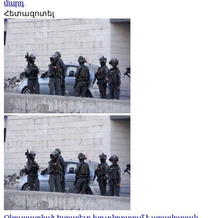
մարդ
Հետազոտել
Օկուպացված Իսրայելը խոչընդոտում է առավոտյան