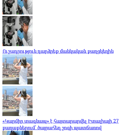
Ուշադրություն դարձրեք մանկական քաղցկեղին
«Կարմիր տագնապ» է հայտարարվել Իտալիայի 27
քաղաքներում՝ ծայրահեղ շոգի պատճառով