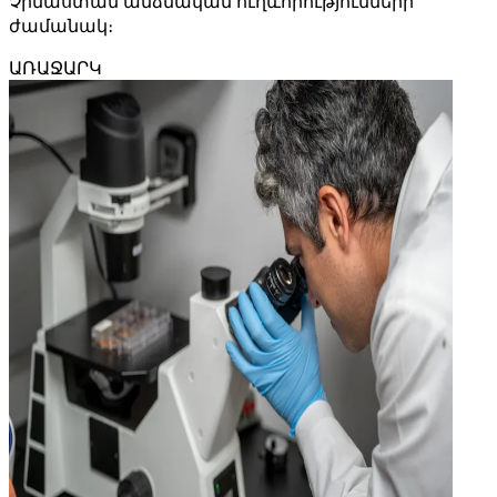
Չինաստան անձնական ուղևորությունների
ժամանակ։
ԱՌԱՋԱՐԿ