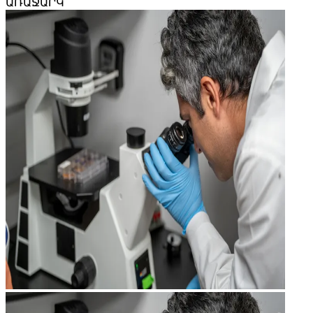
ԱՌԱՋԱՐԿ