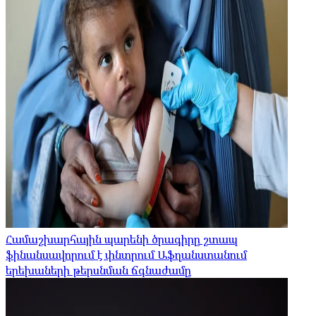
Համաշխարհային պարենի ծրագիրը շտապ
ֆինանսավորում է փնտրում Աֆղանստանում
երեխաների թերսնման ճգնաժամը