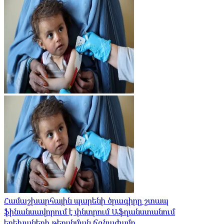
Համաշխարհային պարենի ծրագիրը շտապ
ֆինանսավորում է փնտրում Աֆղանստանում
երեխաների թերսնման ճգնաժամը