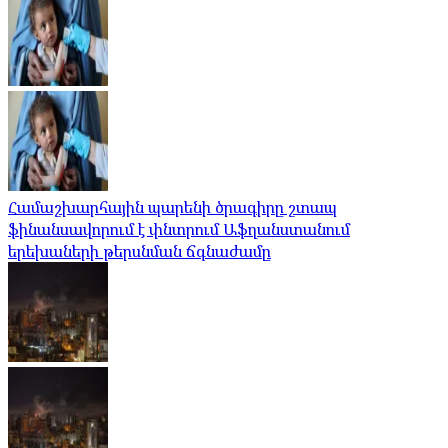
Համաշխարհային պարենի ծրագիրը շտապ
ֆինանսավորում է փնտրում Աֆղանստանում
երեխաների թերսնման ճգնաժամը