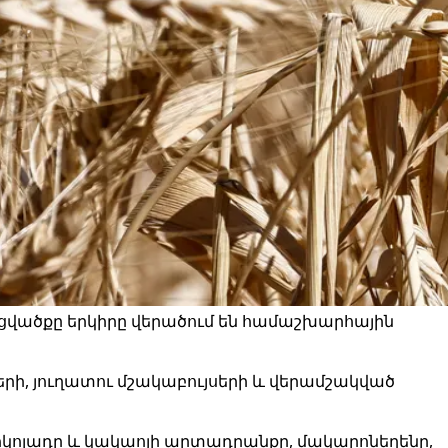
ցվածքը երկիրը վերածում են համաշխարհային
րի, յուղատու մշակաբույսերի և վերամշակված
շոկոլադը և կակաոյի արտադրանքը, մակարոնեղենը,