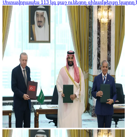
Մոտավորապես 113 կգ քաշ ունեցող զինամթերքը կարող 