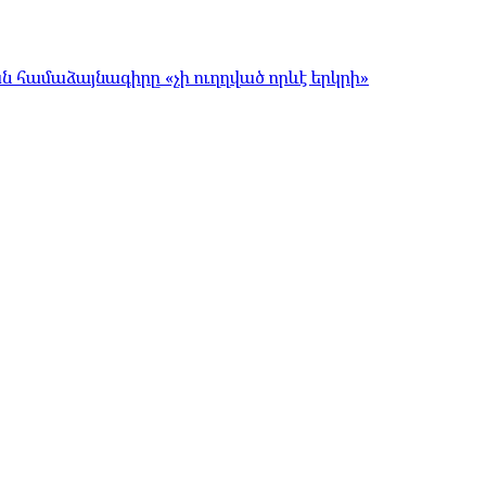
համաձայնագիրը «չի ուղղված որևէ երկրի»