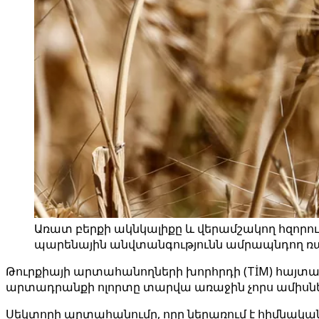
Առատ բերքի ակնկալիքը և վերամշակող հզորո
պարենային անվտանգությունն ամրապնդող ռա
Թուրքիայի արտահանողների խորհրդի (TİM) հայտա
արտադրանքի ոլորտը տարվա առաջին չորս ամիսներ
Սեկտորի արտահանումը, որը ներառում է հիմնակա