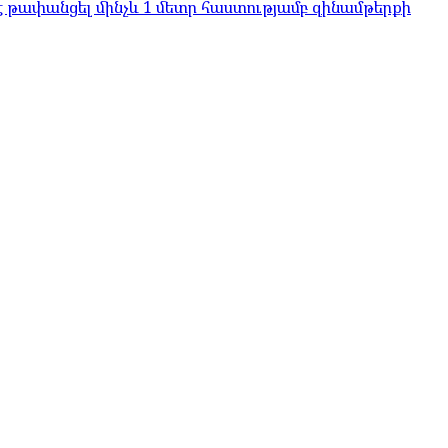
է թափանցել մինչև 1 մետր հաստությամբ զինամթերքի