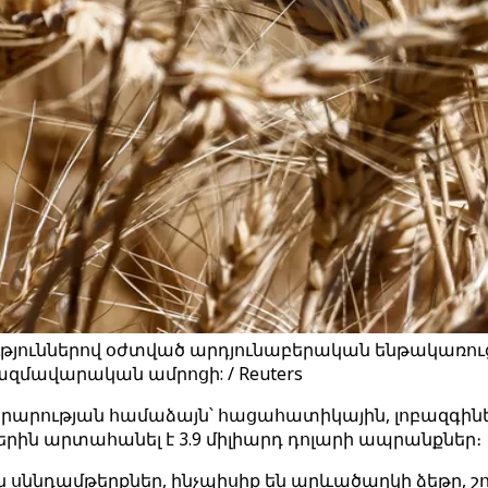
ւթյուններով օժտված արդյունաբերական ենթակառու
զմավարական ամրոցի: / Reuters
րարության համաձայն՝ հացահատիկային, լոբազգինե
ին արտահանել է 3.9 միլիարդ դոլարի ապրանքներ։
ն սննդամթերքներ, ինչպիսիք են արևածաղկի ձեթը, 