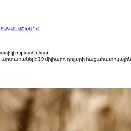
ԱՏԱԿԱՆ
ԱՇԽԱՐՀ
ահատիկի արտահանում
տահանել է 3.9 միլիարդ դոլարի հացահատիկային մշ