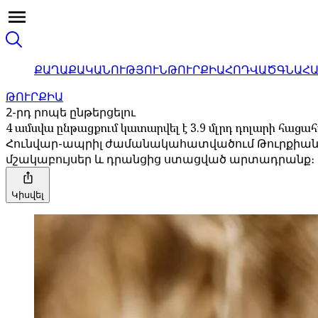
ՔԱՂԱՔԱԿԱՆՈՒԹՅՈՒՆ
ԹՈՒՐՔԻԱ
ՀՈԴՎԱԾ
ԳՆԱՀ
ԹՈՒՐՔԻԱ
2-րդ րոպե ընթերցելու
4 ամսվա ընթացքում կատարվել է 3.9 մլրդ դոլարի հաց
Հունվար-ապրիլ ժամանակահատվածում Թուրքիան ար
մշակաբույսեր և դրանցից ստացված արտադրանք։
Կիսվել