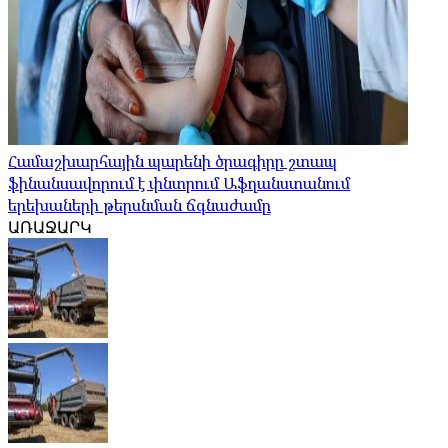
Համաշխարհային պարենի ծրագիրը շտապ
ֆինանսավորում է փնտրում Աֆղանստանում
երեխաների թերսնման ճգնաժամը
ԱՌԱՋԱՐԿ