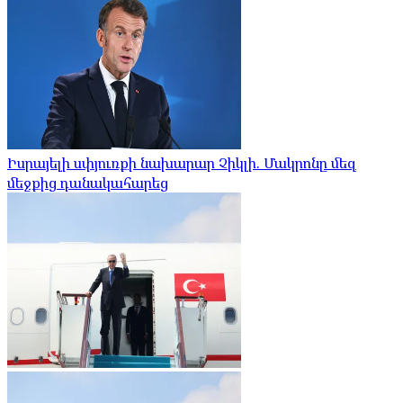
Իսրայելի սփյուռքի նախարար Չիկլի. Մակրոնը մեզ
մեջքից դանակահարեց