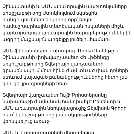
Չինաստանի և ԱՄՆ առևտրային պաշտոնյաները
երեքշաբթի օրը Ստոկհոլմում սկսեցին
հանդիպումների երկրորդ օրը՝ երկու
համաշխարհային տնտեսական հսկաների միջև
կարևորագույն առևտրային հարաբերություններին
ազդող մաքսային արգելքը լուծելու համար։
ԱՄՆ ֆինանսների նախարար Սքոթ Բեսենթը և
Չինաստանի փոխվարչապետ Հե Լիֆենգը
երկուշաբթի օրը Շվեդիայի վարչապետի
գրասենյակում մոտ հինգ ժամ տևած փակ դռների
ետևում կայացած բանակցություններից հետո չեն
զրուցել լրագրողների հետ։
Շվեդիայի վարչապետ Ուլֆ Քրիստերսոնը
նախաճաշի ժամանակ հանդիպել է Բեսենտի և
ԱՄՆ առևտրային ներկայացուցիչ Ջեյմիսոն Գրիրի
հետ՝ երեքշաբթի օրը բանակցությունները
վերսկսելուց առաջ։
ԱՄՆ-ն մաքսատուրքերի վերաբերյալ