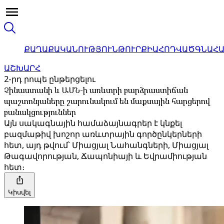
ՔԱՂԱՔԱԿԱՆՈՒԹՅՈՒՆ
ԹՈՒՐՔԻԱ
ՀՈԴՎԱԾ
ԳՆԱՀ
ԱՇԽԱՐՀ
2-րդ րոպե ընթերցելու
Չինաստանի և ԱՄՆ-ի առևտրի բարձրաստիճան
պաշտոնյաները շարունակում են մաքսային հարցերով
բանակցություններ
Այն սակագնային համաձայնագրեր է կնքել
բազմաթիվ խոշոր առևտրային գործընկերների
հետ, այդ թվում՝ Միացյալ Նահանգների, Միացյալ
Թագավորության, Ճապոնիայի և Եվրամիության
հետ։
Կիսվել