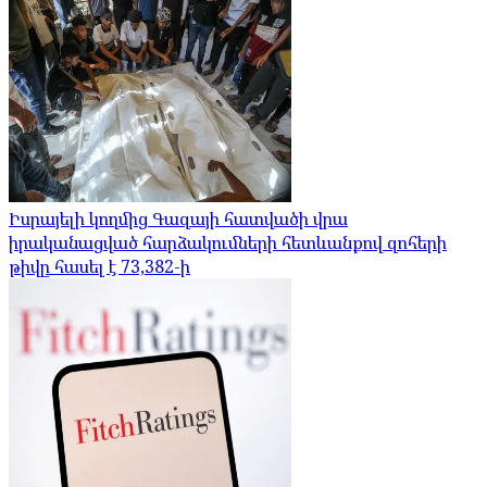
Իսրայելի կողմից Գազայի հատվածի վրա
իրականացված հարձակումների հետևանքով զոհերի
թիվը հասել է 73,382-ի