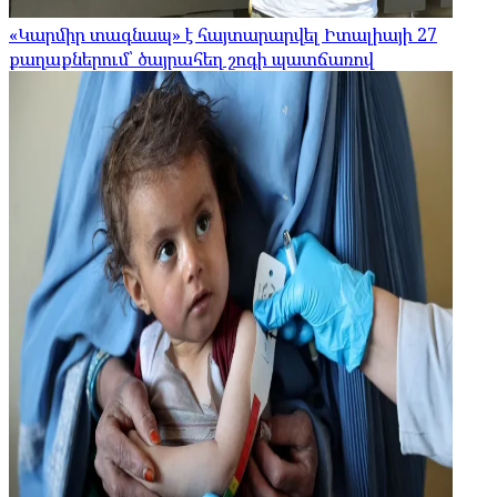
«Կարմիր տագնապ» է հայտարարվել Իտալիայի 27
քաղաքներում՝ ծայրահեղ շոգի պատճառով