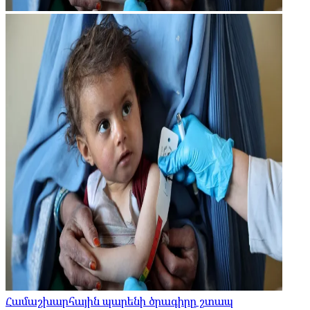
Համաշխարհային պարենի ծրագիրը շտապ