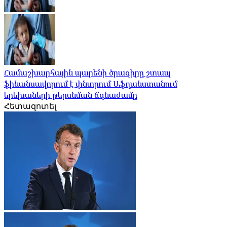
Համաշխարհային պարենի ծրագիրը շտապ
ֆինանսավորում է փնտրում Աֆղանստանում
երեխաների թերսնման ճգնաժամը
Հետազոտել