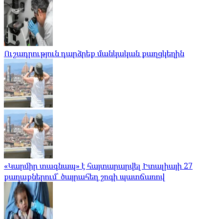
Ուշադրություն դարձրեք մանկական քաղցկեղին
«Կարմիր տագնապ» է հայտարարվել Իտալիայի 27
քաղաքներում՝ ծայրահեղ շոգի պատճառով