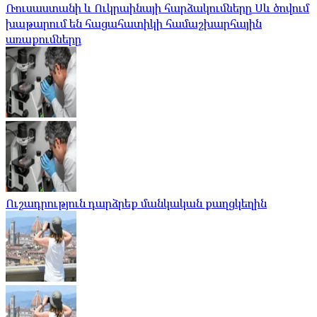
Ռուսաստանի և Ուկրաինայի հարձակումները Սև ծովում
խաթարում են հացահատիկի համաշխարհային
առաքումները
Ուշադրություն դարձրեք մանկական քաղցկեղին