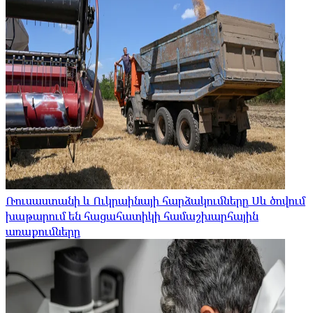
Ռուսաստանի և Ուկրաինայի հարձակումները Սև ծովում
խաթարում են հացահատիկի համաշխարհային
առաքումները