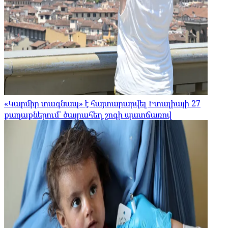
«Կարմիր տագնապ» է հայտարարվել Իտալիայի 27
քաղաքներում՝ ծայրահեղ շոգի պատճառով