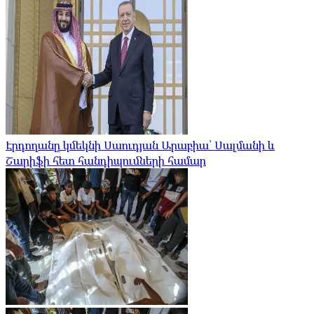
Էրդողանը կմեկնի Սաուդյան Արաբիա՝ Սալմանի և
Շարիֆի հետ հանդիպումների համար