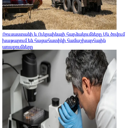
Ռուսաստանի և Ուկրաինայի հարձակումները Սև ծովում
խաթարում են հացահատիկի համաշխարհային
առաքումները